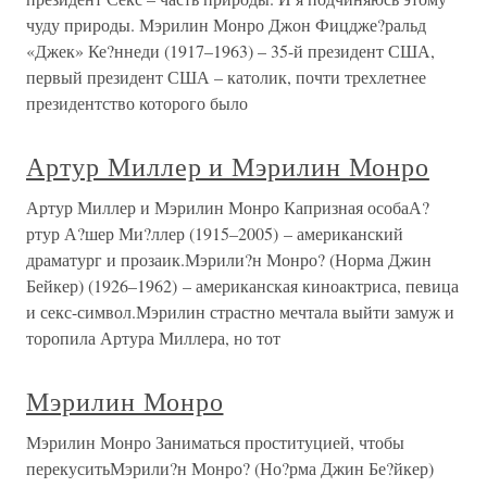
чуду природы. Мэрилин Монро Джон Фицдже?ральд
«Джек» Ке?ннеди (1917–1963) – 35-й президент США,
первый президент США – католик, почти трехлетнее
президентство которого было
Артур Миллер и Мэрилин Монро
Артур Миллер и Мэрилин Монро Капризная особаА?
ртур А?шер Ми?ллер (1915–2005) – американский
драматург и прозаик.Мэрили?н Монро? (Норма Джин
Бейкер) (1926–1962) – американская киноактриса, певица
и секс-символ.Мэрилин страстно мечтала выйти замуж и
торопила Артура Миллера, но тот
Мэрилин Монро
Мэрилин Монро Заниматься проституцией, чтобы
перекуситьМэрили?н Монро? (Но?рма Джин Бе?йкер)