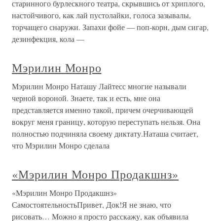
старинного бурлескного театра, скрывшись от хриплого,
настойчивого, как лай пустолайки, голоса зазывалы,
торчащего снаружи. Запахи фойе — поп-корн, дым сигар,
дезинфекция, кола —
Мэрилин Монро
Мэрилин Монро Наташу Лайтесс многие называли
черной вороной. Знаете, так и есть, мне она
представляется именно такой, причем очерчивающей
вокруг меня границу, которую переступать нельзя. Она
полностью подчиняла своему диктату.Наташа считает,
что Мэрилин Монро сделала
«Мэрилин Монро Продакшнз»
«Мэрилин Монро Продакшнз»
СамостоятельностьПривет, Док!Я не знаю, что
рисовать… Можно я просто расскажу, как объявила