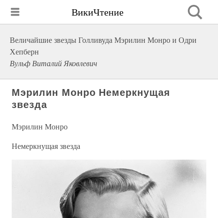
ВикиЧтение
Величайшие звезды Голливуда Мэрилин Монро и Одри
Хепберн
Вульф Виталий Яковлевич
Мэрилин Монро Немеркнущая
звезда
Мэрилин Монро
Немеркнущая звезда