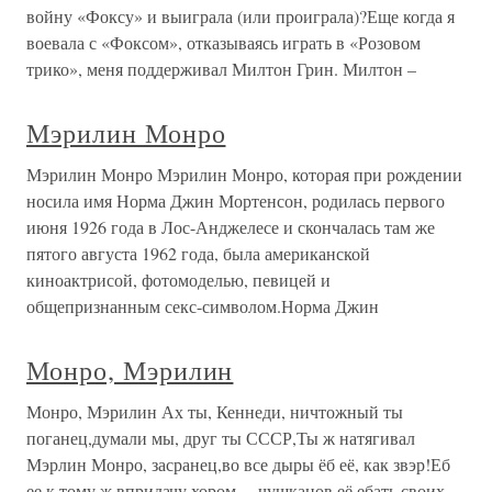
войну «Фоксу» и выиграла (или проиграла)?Еще когда я
воевала с «Фоксом», отказываясь играть в «Розовом
трико», меня поддерживал Милтон Грин. Милтон –
Мэрилин Монро
Мэрилин Монро Мэрилин Монро, которая при рождении
носила имя Норма Джин Мортенсон, родилась первого
июня 1926 года в Лос-Анджелесе и скончалась там же
пятого августа 1962 года, была американской
киноактрисой, фотомоделью, певицей и
общепризнанным секс-символом.Норма Джин
Монро, Мэрилин
Монро, Мэрилин Ах ты, Кеннеди, ничтожный ты
поганец,думали мы, друг ты СССР,Ты ж натягивал
Мэрлин Монро, засранец,во все дыры ёб её, как звэр!Еб
ее к тому ж впридачу хором —чушканов её ебать своих