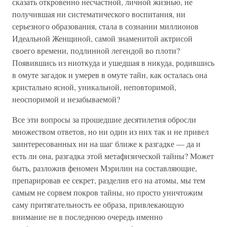
сказать откровенно несчастной, личной жизнью, не
получившая ни систематического воспитания, ни
серьезного образования, стала в сознании миллионов
Идеальной Женщиной, самой знаменитой актрисой
своего времени, подлинной легендой во плоти?
Появившись из ниоткуда и ушедшая в никуда, родившись
в омуте загадок и умерев в омуте тайн, как осталась она
кристально ясной, уникальной, неповторимой,
неоспоримой и незабываемой?
Все эти вопросы за прошедшие десятилетия обросли
множеством ответов, но ни один из них так и не привел
заинтересованных ни на шаг ближе к разгадке — да и
есть ли она, разгадка этой метафизической тайны? Может
быть, разложив феномен Мэрилин на составляющие,
препарировав ее секрет, разделив его на атомы, мы тем
самым не сорвем покров тайны, но просто уничтожим
саму притягательность ее образа, привлекающую
внимание не в последнюю очередь именно