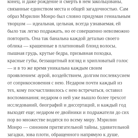
конец, и даже рождение и смерть в нем закольцованы,
связанные единством места и общей загадочностью. Сам
образ Мэрилин Монро был словно придуман гениальным
творцом — идеальная, цельная, всегда узнаваемая, ей
было так легко подражать, но ее совершенно невозможно
повторить. Она так банальна каждой деталью своего
облика — крашенные в платиновый блонд волосы,
пышная грудь, крутые бедра, призывная походка,
красные губы, беззащитный взгляд и хрипловатый голос
— и в то же время уникальна каждым своим
проявлением: аурой, воздействием, долгим послевкусием
от соприкосновения с нею. Недаром почти каждый из
тех, кому посчастливилось с нею встречаться, оставил
воспоминания; недаром о ней уже вышло более трехсот
исследований, биографий и диссертаций, и каждый год
выходят еще; недаром ее двойники и подражатели до сих
пор во множестве водятся по всему миру. Мэрилин
Монро — синоним притягательной тайны, удивительной
загадки, зова плоти, обращенного напрямую к душе,