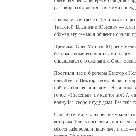
разговор разбавлялся «свежими» анек
Радовались встрече с Лениными стар
Татьяной. Владимир Юрьевич — зам. г
обожал эту семью и общение с ними п
Приезжал Олег Митяев,[81] бесконечн
беспокоящими его вопросами, надеясь 
оправдывал его ожидания. Олег, обращ
Посетили нас и Фроловы Виктор с Нел
они, Лёня и Виктор, тесно общались дру
найти Лёню, если не дома. Я звонила 
голос: «Нюсенька, ну как ты там? А я
волнуйся: скоро я буду дома. Без тебя
Спасибо всем, кто нашел возможность 
которым Лёня много читал и прочел св
сфотографировали нашу дачу и нас — 
жизни Лёни месяц.