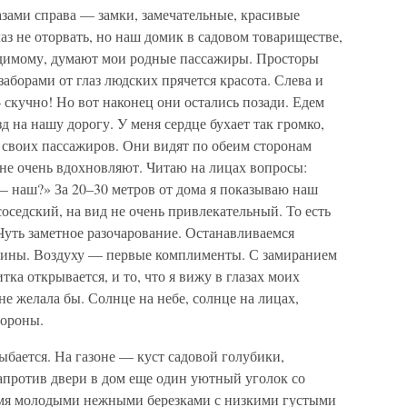
зами справа — замки, замечательные, красивые
аз не оторвать, но наш домик в садовом товариществе,
видимому, думают мои родные пассажиры. Просторы
аборами от глаз людских прячется красота. Слева и
 скучно! Но вот наконец они остались позади. Едем
д на нашу дорогу. У меня сердце бухает так громко,
 своих пассажиров. Они видят по обеим сторонам
 не очень вдохновляют. Читаю на лицах вопросы:
— наш?» За 20–30 метров от дома я показываю наш
соседский, на вид не очень привлекательный. То есть
 Чуть заметное разочарование. Останавливаемся
ашины. Воздуху — первые комплименты. С замиранием
тка открывается, и то, что я вижу в глазах моих
е желала бы. Солнце на небе, солнце на лицах,
тороны.
ыбается. На газоне — куст садовой голубики,
против двери в дом еще один уютный уголок со
емя молодыми нежными березками с низкими густыми