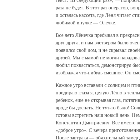
раза не будет. В этот раз оператор, 
и осталась кассета, где Лёня читает с
любимой внучке — Олечке.
Все лето Лёнечка пребывал в прекрасн
друг друга, и нам вчетвером было очен
появился свой дом, и не скрывал свое
друзей. Мы с мамой не могли нарадоват
любил похвастаться, демонстрируя быс
изображая что-нибудь смешное. Он сме
Каждое утро вставали с солнцем и пт
продираю глаза я, целую Лёню в теплы
ребенок, еще не открывая глаз, потяги
вроде бы доспать. Не тут-то было! Сол
готовы встретить наш новый день. Не
Константин Дмитриевич. Все вместе в
«доброе утро». С вечера приготовленн
После завтрака — обязательный замер д