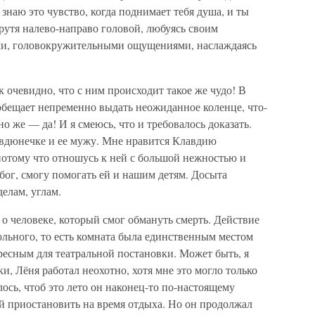
знаю это чувство, когда поднимает тебя душа, и ты
рутя налево-направо головой, любуясь своим
и, головокружительными ощущениями, наслаждаясь
к очевидно, что с ним происходит такое же чудо! В
 обещает непременно выдать неожиданное коленце, что-
о же — да! И я смеюсь, что и требовалось доказать.
авдюнечке и ее мужу. Мне нравится Клавдию
отому что отношусь к ней с большой нежностью и
 бог, смогу помогать ей и нашим детям. Досыта
елам, углам.
 о человеке, который смог обмануть смерть. Действие
льного, то есть комната была единственным местом
ересным для театральной постановки. Может быть, я
и, Лёня работал неохотно, хотя мне это могло только
елось, чтоб это лето он наконец-то по-настоящему
ой приостановить на время отдыха. Но он продолжал