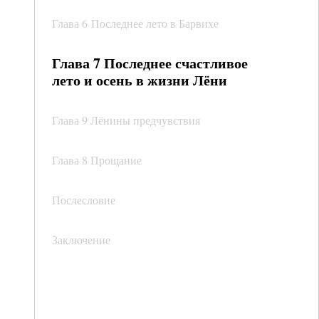
Глава 6 Последнее лето в Барвихе
Глава 7 Последнее счастливое
лето и осень в жизни Лёни
Глава 9 Лёнины предчувствия
Глава 8 Прощание
Послесловие
Заключение