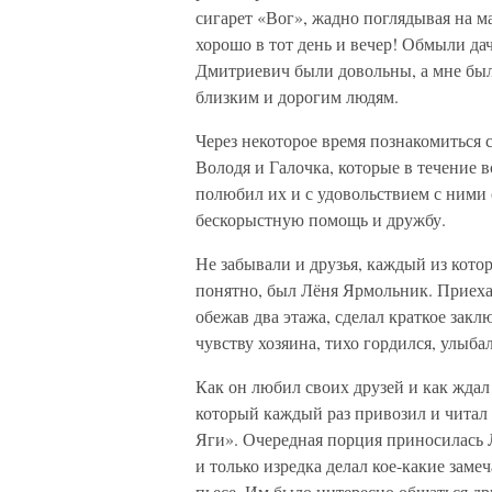
сигарет «Вог», жадно поглядывая на 
хорошо в тот день и вечер! Обмыли да
Дмитриевич были довольны, а мне был
близким и дорогим людям.
Через некоторое время познакомиться
Володя и Галочка, которые в течение 
полюбил их и с удовольствием с ними о
бескорыстную помощь и дружбу.
Не забывали и друзья, каждый из котор
понятно, был Лёня Ярмольник. Приехав
обежав два этажа, сделал краткое зак
чувству хозяина, тихо гордился, улыба
Как он любил своих друзей и как жда
который каждый раз привозил и читал
Яги». Очередная порция приносилась 
и только изредка делал кое-какие заме
пьесе. Им было интересно общаться дру