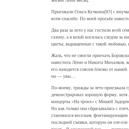
Приезжали Ольга Кучкина[83] с внучк
всем спасибо. По моей просьбе навес
Два раза за лето у нас гостили всей с
газону, а я козой носилась следом за 
цветы, выращенные с такой любовью, 
Жаль, что не смогли приехать Боровс
навестить Лёню и Никита Михалков, кот
его находится совсем близко от нашей
но — увы…
По-моему, трижды за лето приезжала 
демонстрировал хорошую форму, хотя л
концерты «На троих» с Мишей Задорно
Но как только она сбрасывалась с пле
становился веселым, фонтанирующим 
последней съемки, которую он еле-еле 
текст. «В следующий раз», — попросил