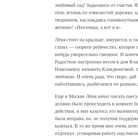
любимый сад! Задыхаюсь от счастья. Я 
тихо летишь по извилистой дорожке, к
творением, наслаждаясь сиюминутным
жизнью! «Нюсенька, а вот и я».
Лёня стоит на крыльце, жмурится, и та
глазах — озорное ребячество, которое
нибудь уморительно смешное. И конечн
Радостное настроение несем в дом Кл
Николаевну называть Клавдюнечкой, п
любовью. И очень рада, что скоро, дай
наболтавшись, разбегаемся по разным д
Еще в Москве Лёня начал писать пьесу
должно было происходить в комнате бо
действия, и мне казалось это малоинт
была неправа, но, не получив поддержк
казаться. В то же время мне очень хот
отдохнул, уговаривая работу над пьес