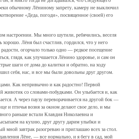
вопреки обычному Лёниному запрету, камеру не выключил
тихотворение «Деда, погоди», посвященное (своей) его
ом настроении. Мы много шутили, ребячились, веселя
ь хорошо. Лёня был счастлив, гордился, что у него
й радости, огорчало только одно — редкое посещение
ься, глядя, как улучшается Лёнино здоровье, и сам он
трые шаги от дома до калитки и обратно, на ходу
шил себя, нас, и все мы были довольны друг другом.
ицами. Как непривычно и как радостно! Первой
й животик со словами-побудками. Он улыбается и, как
вается. А через паузу переворачивается на другой бок —
нце и птичья возня за окном делают свое дело, и мы
много раньше встали Клавдия Николаевна и
ысыпаем на кухню, друг другу дарим улыбки и
ый мной завтрак разогреваю и приглашаю всех за стол.
авления Лёне, — все нормально, и я бегу в сад, мой