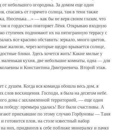
 от небольшого огородика. За домом еще один
, спасаясь от горячего солнца, там в тени также
ка, Нюсенька…» — как бы не веря своим глазам, что
торгом и гордостью повторяет Лёня. Открываю входную
ько ступенек поднимают их на пятигранную террасу с
алась все красиво обставить: зеркало, много цветов,
овые жалюзи, через которые щедро врывается солнце,
достные блики. Здесь хочется жить! Какие милые у
 маленькая кухня, две небольшие комнаты, одна — для
иколаевны и Константина Дмитриевича. Второй этаж.
ет с душем. Когда вся команда обошла весь дом, я
х слов восхищения. Господи, я была на десятом небе.
рого дома с захламленной территорией, — еще один
 победу: премьера удалась! Все были счастливы. А
омогают приехавшие по этому случаю Горбуновы — Таня
и готовится плов, на столе известный набор
 на них, придвинув к себе поближе минералку и пачку