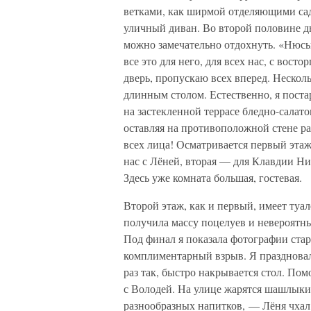
ветками, как ширмой отделяющими сад
уличный диван. Во второй половине дня
можно замечательно отдохнуть. «Нюсь
все это для него, для всех нас, с вос
дверь, пропускаю всех вперед. Нескол
длинным столом. Естественно, я постар
на застекленной террасе бледно-салат
оставляя на противоположной стене ра
всех лица! Осматривается первый этаж
нас с Лёней, вторая — для Клавдии Н
Здесь уже комната большая, гостевая.
Второй этаж, как и первый, имеет туал
получила массу поцелуев и невероятны
Под финал я показала фотографии ста
комплиментарный взрыв. Я праздновала
раз так, быстро накрывается стол. П
с Володей. На улице жарятся шашлыки 
разнообразных напитков, — Лёня чхал