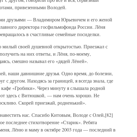
дотами, привезенными Володей.
ыми друзьями — Владимиром Юрьевичем и его женой
лавного директора госфильмофонда России. Лёня
ревращалось в счастливые семейные посиделки.
о милый своей душевной открытостью. Приезжал с
получить на них ответы, и Лёня, по-моему,
аясь, смешно называл его «дядей Лёней».
ей, наши давнишние друзья. Одно время, до болезни,
г с другом. Находясь за границей, я всегда знала, где
в кафе «Гробики». Через минуту я слышала родной
 вот здесь с Витюшкой, — нам очень хорошо. Не
 тоскливо. Скорей приезжай, родненький».
навестить нас. Спасибо Китовым, Володе с Олей,[82]
ое последнее стихотворение «Старик». Ребята
меня, Лёню и маму в октябре 2003 года — последний в