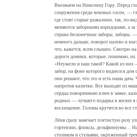
Въезжаем на Николину Гору. Перед гла
сооружения среди вековых сосен, — гл
где стоят старые развалюхи, так, по-
меняются заборными коридорами, а за з
справа бесконечные заборы, заборы, —
немного дальше, поворот налево и въез
что, кажется, всем слышно. Смотрю на
дороги домики, которые, понимаю, их
«Неужели и наш такой? Какой из них 
забор, на фоне которого виднелся дом 
они решают, что это и есть наша дача.
напротив калитки. Все выходят из м
сердца поворачиваю ключ в замке, кали
родных — лучшего подарка в жизни я н
восхищение. Головы крутятся во все с
Лёня сразу замечает плетистую розу ул
гортензии, флоксы, дельфиниумы… На
столиком и стульями, окруженный тр