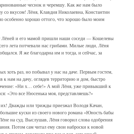
маринованные чеснок и черемшу. Как же нам было
чу со вкусом! Лёня, Клавдия Николаевна, Константин
о особенно хорошо оттого, что хорошо было моим
 с Лёней и его мамой пришли наши соседи — Кошелевы
всего лета потчевали нас грибами. Милые люди, Лёня
бщался. Я же благодарна им и тогда, и сейчас, за
ых хоть раз, но побывал у нас на даче. Первым гостем,
 к нам на дачу, оглядев территорию и дом, быстро
лючение: «Ни х… себе!» А мой Лёня, уже привыкший к
лся: «Это все Нюсенька моя, представляешь?»
л их! Дважды или трижды приезжал Володя Качан,
 большие куски из своего нового романа «Юность бабы
Лёне на суд. Выслушав, Лёня говорил слова одобрения
чания. Потом сам читал ему свои наброски к новой
г с другом, говорили про все и вся, серьезный