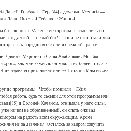
ой Дашей, Горбачева Лера[84] с дочерью Ксенией —
тили Лёню Николай Губенко с Жанной.
емьей наши дети. Маленькие горохом рассыпались по
ними, следя чтоб — не дай бог! — они не потоптали мои
которые так нарядно вылезали из нежной травки.
кие, Давид с Мариной и Саша Адабашьян. Мог бы
орого, как мне кажется, он ждал, тем более что дача
. Я передавала приглашение через Виталия Максимова,
группа программы «Чтобы помнили». Лёня
юбая работа, будь то съемки для этой программы или
вым[85] и Володей Качаном, отнимала у него силы.
ч, уже ничем не обремененный, он опять оживал,
юмором на радость всем окружающим. Кроме
осилил из-за давления. Осталось за кадром озвучить
 он, и никто тогда не догадывался, что следующего