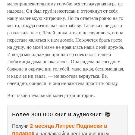
малопривлекательному голубю вся эта ажурная игра не
надоела. Он был груб и неотесан и оттолкнул от себя
нашу маленькую хитрюшку. Но та отлетела ровно на то
место, откуда начинала свою забаву. Галочка еще долго
развлекала нас с Лёней, пока что-то не случилось, и она
перестала являться к нам домой. Не хочется брать греха
на душу, но моей маме не нравилась наша с ней дружба.
И когда мы однажды пришли со спектакля, нашей
любимицы дома не оказалось. Она сидела на соседнем
балконе в окружении голубей, маленькая, беспомощная,
и как я ее ни звала, — не захотела вернуться. Ее,
очевидно, обидели, и она не захотела простить обиду
Вот такой печальный конец этой истории.
Более 800 000 книг и аудиокниг! 📚
2 месяца Литрес Подписки в
Получи
подарок
и наслаждайся неограниченным