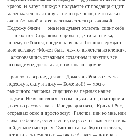
красок. И вдруг я вижу: в полуметре от продавца сидит
маленькая черная пичуга, не то грачонок, не то галка с
очень большой для ее маленького тельца головкой.
Подхожу ближе — она и не думает отлететь, сидит себе
— не боится. Спрашиваю продавца, что за птичка,
почему не боится, вроде как ручная. Тот подтверждает
мою догадку: «Может быть, чья-то, вылетела из клетки».
Налюбовавшись отважным созданием и закупив все
необходимое, довольная, возвращаюсь домой.
Прошло, наверное, дня два. Дома я и Лёня. За чем-то
подхожу к окну и вижу — Боже мой! — моего
рыночного галчонка, сидящего на перилах нашей
лоджии. Не верю своим глазам: неужели та, о которой я
упоенно рассказывала Лёне два дня назад. Кричу Лёне,
открываю окно и просто зову: «Галочка, иди ко мне, иди
сюда, не бойся», естественно, не рассчитывая, что птичка
пойдет мне навстречу. Смотрю: галка, будто стесняясь,
потопталась немного и — так не бывает — потопала