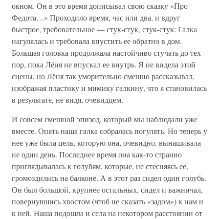
окном. Он в это время дописывал свою сказку «Про
Федота…» Проходило время, час или два, и вдруг
быстрое, требовательное — стук-стук, стук-стук: Галка
нагулялась и требовала впустить ее обратно в дом.
Большая головка продолжала настойчиво стучать до тех
пор, пока Лёня не впускал ее внутрь. Я не видела этой
сцены, но Лёня так уморительно смешно рассказывал,
изображая пластику и мимику галкину, что я становилась
в результате, не видя, очевидцем.
И совсем смешной эпизод, который мы наблюдали уже
вместе. Опять наша галка собралась погулять. Но теперь у
нее уже была цель, которую она, очевидно, вынашивала
не один день. Последнее время она как-то странно
приглядывалась к голубям, которые, не стесняясь ее,
громоздились на балконе. А в этот раз сидел один голубь.
Он был большой, крупнее остальных, сидел и важничал,
повернувшись хвостом (чтоб не сказать «задом») к нам и
к ней. Наша подошла и села на некотором расстоянии от