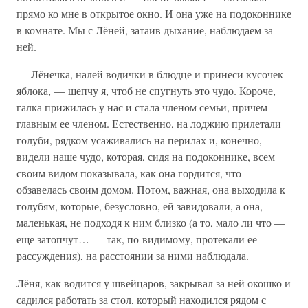
прямо ко мне в открытое окно. И она уже на подоконнике
в комнате. Мы с Лёней, затаив дыхание, наблюдаем за
ней.
— Лёнечка, налей водички в блюдце и принеси кусочек
яблока, — шепчу я, чтоб не спугнуть это чудо. Короче,
галка прижилась у нас и стала членом семьи, причем
главным ее членом. Естественно, на лоджию прилетали
голуби, рядком усаживались на перилах и, конечно,
видели наше чудо, которая, сидя на подоконнике, всем
своим видом показывала, как она гордится, что
обзавелась своим домом. Потом, важная, она выходила к
голубям, которые, безусловно, ей завидовали, а она,
маленькая, не подходя к ним близко (а то, мало ли что —
еще затопчут… — так, по-видимому, протекали ее
рассуждения), на расстоянии за ними наблюдала.
Лёня, как водится у швейцаров, закрывал за ней окошко и
садился работать за стол, который находился рядом с