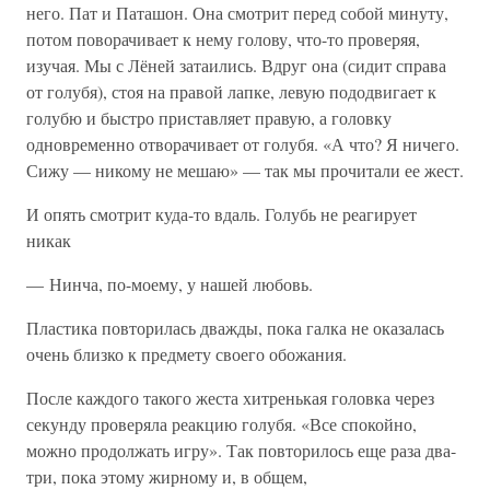
него. Пат и Паташон. Она смотрит перед собой минуту,
потом поворачивает к нему голову, что-то проверяя,
изучая. Мы с Лёней затаились. Вдруг она (сидит справа
от голубя), стоя на правой лапке, левую пододвигает к
голубю и быстро приставляет правую, а головку
одновременно отворачивает от голубя. «А что? Я ничего.
Сижу — никому не мешаю» — так мы прочитали ее жест.
И опять смотрит куда-то вдаль. Голубь не реагирует
никак
— Нинча, по-моему, у нашей любовь.
Пластика повторилась дважды, пока галка не оказалась
очень близко к предмету своего обожания.
После каждого такого жеста хитренькая головка через
секунду проверяла реакцию голубя. «Все спокойно,
можно продолжать игру». Так повторилось еще раза два-
три, пока этому жирному и, в общем,