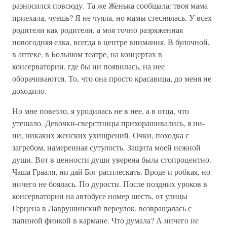
разносился повсюду. Та же Женька сообщала: твоя мама
приехала, чуешь? Я не чуяла, но мамы стеснялась. У всех
родители как родители, а моя точно разряженная
новогодняя елка, всегда в центре внимания. В булочной,
в аптеке, в Большом театре, на концертах в
консерватории, где бы ни появилась, на нее
оборачиваются. То, что она просто красавица, до меня не
доходило.
Но мне повезло, я уродилась не в нее, а в отца, что
утешало. Девочки-сверстницы прихорашивались, я ни-
ни, никаких женских ухищрений. Очки, походка с
загребом, намеренная сутулость. Защита моей нежной
души. Вот в ценности души уверена была стопроцентно.
Чаша Грааля, ни дай Бог расплескать. Вроде и робкая, но
ничего не боялась. По дурости. После поздних уроков в
консерватории на автобусе номер шесть, от улицы
Герцена в Лаврушинский переулок, возвращалась с
папиной финкой в кармане. Что думала? А ничего не