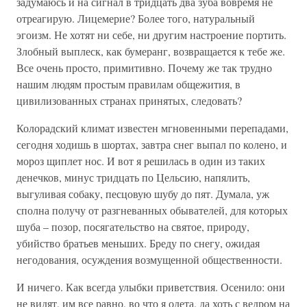
задумаюсь и на сигнал в тридцать два зуба вовремя не
отреагирую. Лицемерие? Более того, натуральный
эгоизм. Не хотят ни себе, ни другим настроение портить.
Злобный выплеск, как бумеранг, возвращается к тебе же.
Все очень просто, примитивно. Почему же так трудно
нашим людям простым правилам общежития, в
цивилизованных странах принятых, следовать?
Колорадский климат известен мгновенными перепадами,
сегодня ходишь в шортах, завтра снег выпал по колено, и
мороз щиплет нос. И вот я решилась в один из таких
денечков, минус тридцать по Цельсию, напялить,
выгуливая собаку, песцовую шубу до пят. Думала, уж
сполна получу от разгневанных обывателей, для которых
шуба – позор, посягательство на святое, природу,
убийство братьев меньших. Бреду по снегу, ожидая
негодования, осуждения возмущенной общественности.
И ничего. Как всегда улыбки приветствия. Осенило: они
не видят, им все равно, во что я одета, да хоть с ведром на