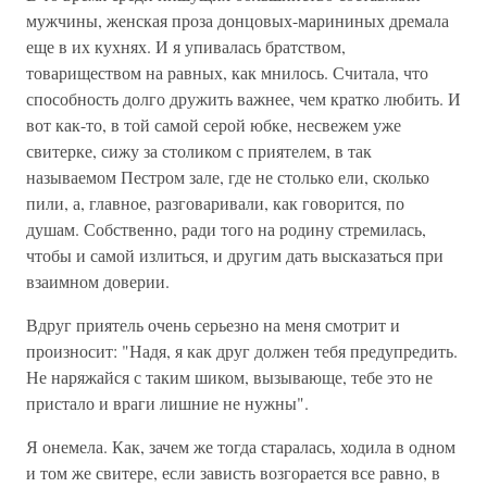
мужчины, женская проза донцовых-марининых дремала
еще в их кухнях. И я упивалась братством,
товариществом на равных, как мнилось. Считала, что
способность долго дружить важнее, чем кратко любить. И
вот как-то, в той самой серой юбке, несвежем уже
свитерке, сижу за столиком с приятелем, в так
называемом Пестром зале, где не столько ели, сколько
пили, а, главное, разговаривали, как говорится, по
душам. Собственно, ради того на родину стремилась,
чтобы и самой излиться, и другим дать высказаться при
взаимном доверии.
Вдруг приятель очень серьезно на меня смотрит и
произносит: "Надя, я как друг должен тебя предупредить.
Не наряжайся с таким шиком, вызывающе, тебе это не
пристало и враги лишние не нужны".
Я онемела. Как, зачем же тогда старалась, ходила в одном
и том же свитере, если зависть возгорается все равно, в