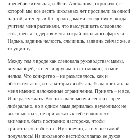
пренебрежительная, и Женя Алиханова, скрипачка, с
которой мы все десять школьных лет просидели за одной
партой, а теперь в Колорадо домами соседствуем, когда
учителя меня распекали, что выслушивать следовало
стоя, шептала, дергая меня за край школьного фартука:
Надька, задвинь челюсть, слышишь, задвинь сейчас же, а
то ущипну.
Между тем я вроде как следовала руководствам мамы,
внушающей, что если другим что-то можно, то мне
нельзя. Что конкретно – не разъяснялось, как и
обстоятельства, из-за которых я обязана была принять на
меня именно наложенные ограничения. Принять – и все.
И не рассуждать. Воспитывали меня и сестер скорее
либерально, но в одном мама держалась неумолимо: не
высовываться, не привлекать к себе излишнего
внимания, быть постоянно настороже, чтобы
кривотолков избежать. Ну конечно, а то у нее самой
получалось! Из школьного вестибюля запах ее духов