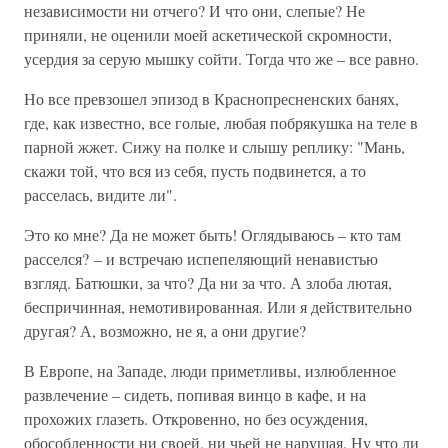
независимости ни отчего? И что они, слепые? Не
приняли, не оценили моей аскетической скромности,
усердия за серую мышку сойти. Тогда что же – все равно.
Но все превзошел эпизод в Краснопресненских банях,
где, как известно, все голые, любая побрякушка на теле в
парной жжет. Сижу на полке и слышу реплику: "Мань,
скажи той, что вся из себя, пусть подвинется, а то
расселась, видите ли".
Это ко мне? Да не может быть! Оглядываюсь – кто там
расселся? – и встречаю испепеляющий ненавистью
взгляд. Батюшки, за что? Да ни за что. А злоба лютая,
беспричинная, немотивированная. Или я действительно
другая? А, возможно, не я, а они другие?
В Европе, на Западе, люди приметливы, излюбленное
развлечение – сидеть, попивая винцо в кафе, и на
прохожих глазеть. Откровенно, но без осуждения,
обособленности ни своей, ни чьей не нарушая. Ну что ли