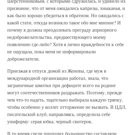
Шерстенниковым, с которыми сдружилась, и удивило их
признание, что от меня ожидались капризы, хныканья, и
как было хорошо убедиться в обратном. Но ожидались с
какой стати, откуда возникло такое обо мне мнение? И
почему я должна преодолевать преграду априорного
недоброжелательства, предшествующего моему
появлению где-либо? Хотя я лично враждебности к себе
не ощущала, пока меня не информировали
доброжелатели.
Приезжая в отпуск домой из Женевы, где муж в
международной организации работал, знала, что
заграничные шмотки при дефиците всего на родине
могут соотечественников раздражать. Поэтому, прежде
чем что-то надеть, тщательно выбирала каждую тряпку,
чтобы особенно у коллег отторжение не вызвать. В ЦДЛ,
писательский клуб, направляясь, определила себе
униформу: серая юбка, черный свитерок.
В то время среди пишущих большинство составляли