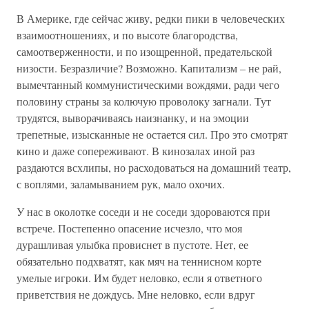
В Америке, где сейчас живу, редки пики в человеческих
взаимоотношениях, и по высоте благородства,
самоотверженности, и по изощренной, предательской
низости. Безразличие? Возможно. Капитализм – не рай,
вымечтанный коммунистическими вождями, ради чего
половину страны за колючую проволоку загнали. Тут
трудятся, выворачиваясь наизнанку, и на эмоции
трепетные, изысканные не остается сил. Про это смотрят
кино и даже сопереживают. В кинозалах иной раз
раздаются всхлипы, но расходоваться на домашний театр,
с воплями, заламыванием рук, мало охочих.
У нас в околотке соседи и не соседи здороваются при
встрече. Постепенно опасение исчезло, что моя
дурашливая улыбка провиснет в пустоте. Нет, ее
обязательно подхватят, как мяч на теннисном корте
умелые игроки. Им будет неловко, если я ответного
приветствия не дождусь. Мне неловко, если вдруг