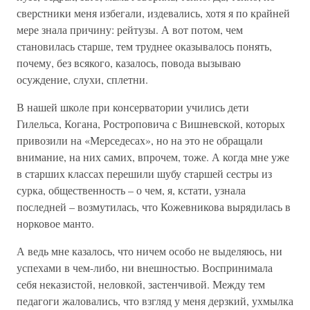
сверстники меня избегали, издевались, хотя я по крайней
мере знала причину: рейтузы. А вот потом, чем
становилась старше, тем труднее оказывалось понять,
почему, без всякого, казалось, повода вызываю
осуждение, слухи, сплетни.
В нашей школе при консерватории учились дети
Гилельса, Когана, Ростроповича с Вишневской, которых
привозили на «Мерседесах», но на это не обращали
внимание, на них самих, впрочем, тоже. А когда мне уже
в старших классах перешили шубу старшей сестры из
сурка, общественность – о чем, я, кстати, узнала
последней – возмутилась, что Кожевникова вырядилась в
норковое манто.
А ведь мне казалось, что ничем особо не выделяюсь, ни
успехами в чем-либо, ни внешностью. Воспринимала
себя неказистой, неловкой, застенчивой. Между тем
педагоги жаловались, что взгляд у меня дерзкий, ухмылка