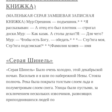
КНИЖКА)
(МАЛЕНЬКАЯ СЕРАЯ ЗАМШЕВАЯ ЗАПИСНАЯ
КНИЖКА) Мур:Орешник — подъешник.* * *Я
рассказываю: — А отец его был плотник — строгал
доски.Мур: — Как казак. А столы делал?Я: — Для чего?
Мур: — Чтобы есть Богу, — обедать.* * *— Стр?нга моя,
Стр?нга подсэмская!* * *(Фамилия хозяев — имя
«Серая Шинель»
«Серая Шинель» Было очень холодно, этой декабрьской
ночью. Васильев и я шли по набережной Невы. Стояла
полночь. Река была покрыта толстым слоем льда и
полуметровым слоем снега. Улицы были пустыми, за
исключением нескольких извозчиков, развозящих
припозднившихся людей по