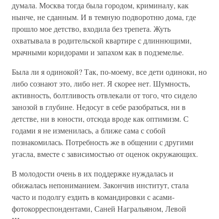
думала. Москва тогда была городом, криминалу, как
нынче, не сданным. И в темную подворотню дома, где
прошло мое детство, входила без трепета. Жуть
охватывала в родительской квартире с длиннющими,
мрачными коридорами и запахом как в подземелье.
Была ли я одинокой? Так, по-моему, все дети одиноки, но
либо сознают это, либо нет. Я скорее нет. Шумность,
активность, болтливость отвлекали от того, что сидело
занозой в глубине. Недосуг в себе разобраться, ни в
детстве, ни в юности, отсюда вроде как оптимизм. С
годами я не изменилась, а ближе сама с собой
познакомилась. Потребность же в общении с другими
угасла, вместе с зависимостью от оценок окружающих.
В молодости очень в их поддержке нуждалась и
обижалась непониманием. Закончив институт, стала
часто и подолгу ездить в командировки с асами-
фотокорреспондентами, Саней Награльяном, Левой