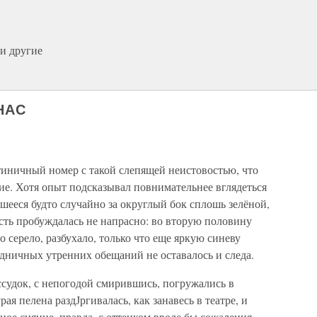
и другие
НАС
тиничный номер с такой слепящей неистовостью, что
ие. Хотя опыт подсказывал повнимательнее вглядеться
вшееся будто случайно за округлый бок сплошь зелёной,
сть пробуждалась не напрасно: во вторую половину
 серело, разбухало, только что еще яркую синеву
аздничных утренних обещаний не оставалось и следа.
ассудок, с непогодой смирившись, погружались в
ая пелена раздЈргивалась, как занавесь в театре, и
ное сияние, правда, с оттенком вроде бы сожаления,