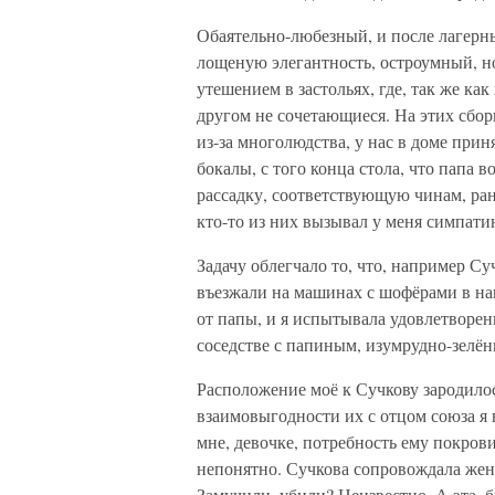
Обаятельно-любезный, и после лагер
лощеную элегантность, остроумный, но
утешением в застольях, где, так же ка
другом не сочетающиеся. На этих сбор
из-за многолюдства, у нас в доме при
бокалы, с того конца стола, что папа в
рассадку, соответствующую чинам, ра
кто-то из них вызывал у меня симпатию
Задачу облегчало то, что, например Су
въезжали на машинах с шофёрами в наш
от папы, и я испытывала удовлетворен
соседстве с папиным, изумрудно-зелён
Расположение моё к Сучкову зародило
взаимовыгодности их с отцом союза я 
мне, девочке, потребность ему покровит
непонятно. Сучкова сопровождала жена
Замучили, убили? Неизвестно. А эта, 