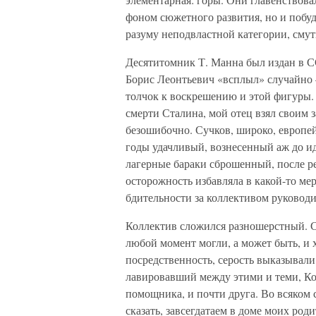
фоном сюжетного развития, но и побу
разуму неподвластной категории, смут
Десятитомник Т. Манна был издан в С
Борис Леонтьевич «всплыл» случайно –
толчок к воскрешению и этой фигуры. 
смерти Сталина, мой отец взял своим 
безошибочно. Сучков, широко, европе
годы удачливый, вознесенный аж до ид
лагерные бараки сброшенный, после ре
осторожность избавляла в какой-то ме
бдительности за коллективом руковод
Коллектив сложился разношерстный. С
любой момент могли, а может быть, и 
посредственность, серость выказывали
лавировавший между этими и теми, Ко
помощника, и почти друга. Во всяком 
сказать, завсегдатаем в доме моих роди