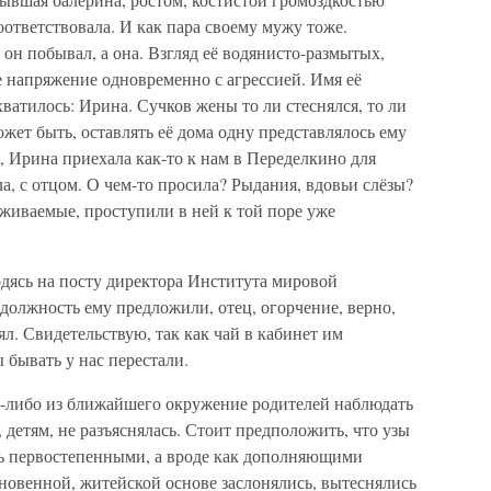
ответствовала. И как пара своему мужу тоже.
 он побывал, а она. Взгляд её водянисто-размытых,
 напряжение одновременно с агрессией. Имя её
ватилось: Ирина. Сучков жены то ли стеснялся, то ли
ожет быть, оставлять её дома одну представлялось ему
, Ирина приехала как-то к нам в Переделкино для
ила, с отцом. О чем-то просила? Рыдания, вдовьи слёзы?
живаемые, проступили в ней к той поре уже
одясь на посту директора Института мировой
 должность ему предложили, отец, огорчение, верно,
л. Свидетельствую, так как чай в кабинет им
 бывать у нас перестали.
го-либо из ближайшего окружение родителей наблюдать
 детям, не разъяснялась. Стоит предположить, что узы
ь первостепенными, а вроде как дополняющими
овенной, житейской основе заслонялись, вытеснялись