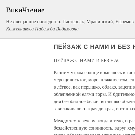
ВикиЧтение
Незавещанное наследство. Пастернак, Мравинский, Ефремов 
Кожевникова Надежда Вадимовна
ПЕЙЗАЖ С НАМИ И БЕЗ 
ПЕЙЗАЖ С НАМИ И БЕЗ НАС
Ранним утром солнце врывалось в гос
мерещились юг, море, пляжное томлен
в лёгкое, как перышко, облако, зацепи
облепленной елями горы. И бдительно
дня безобидное белое пятнышко обычно
заволакивало от края до края, и от пр
Между тем к вечеру, когда и тело, и р
бездейственную сонливость, вдруг хмур
вновь обнаруживалось утреннее, наряд