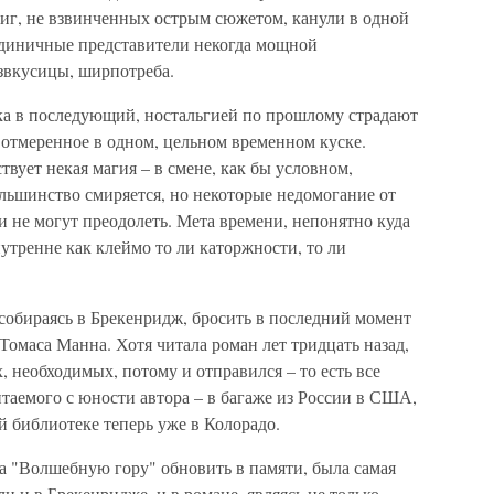
книг, не взвинченных острым сюжетом, канули в одной
единичные представители некогда мощной
звкусицы, ширпотреба.
ка в последующий, ностальгией по прошлому страдают
отмеренное в одном, цельном временном куске.
твует некая магия – в смене, как бы условном,
льшинство смиряется, но некоторые недомогание от
и не могут преодолеть. Мета времени, непонятно куда
нутренне как клеймо то ли каторжности, то ли
, собираясь в Брекенридж, бросить в последний момент
омаса Манна. Хотя читала роман лет тридцать назад,
 необходимых, потому и отправился – то есть все
таемого с юности автора – в багаже из России в США,
й библиотеке теперь уже в Колорадо.
а "Волшебную гору" обновить в памяти, была самая
и и в Брекенридже, и в романе, являясь не только