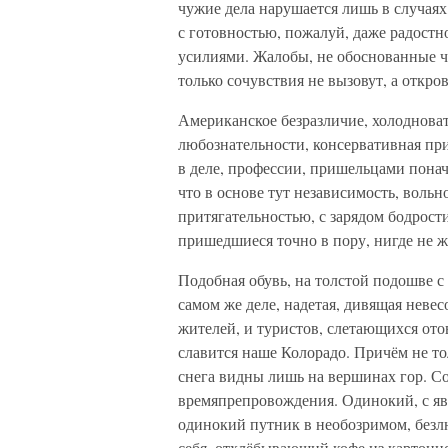
чужие дела нарушается лишь в случаях
с готовностью, пожалуй, даже радостн
усилиями. Жалобы, не обоснованные ч
только сочувствия не вызовут, а откро
Американское безразличие, холодноват
любознательности, консервативная при
в деле, профессии, пришельцами понач
что в основе тут независимость, воль
притягательностью, с зарядом бодрост
пришедшиеся точно в пору, нигде не 
Подобная обувь, на толстой подошве с
самом же деле, надетая, дивящая неве
жителей, и туристов, слетающихся ото
славится наше Колорадо. Причём не то
снега видны лишь на вершинах гор. С
времяпрепровождения. Одинокий, с я
одинокий путник в необозримом, безл
себя, отхлёбывающий кофе из картонно