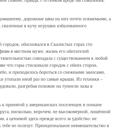
-домашнему, дорожные швы на них почти осязаемыми, а
к сваленные в кучу игрушки избалованного
городок, обосновался в Скалистых горах сто
рафиям в местном музее, жизнь его обитателей
тязательностью совпадала с существованием в любой
зве что горы стискивали городок с обеих сторон,
небо, и приходилось бороться со снежными заносами,
ки утопали иной раз по самые крыши. Из техники –
довали, разгребая похожие на туннели лазы в
ь к принятой у американских поселенцев и поныне
руга, нисколько, впрочем, не высокомерной, лишённой
, а ценимой здесь прежде всего за удобство: не
к тебе не полезут. Принципиальное невмешательство в