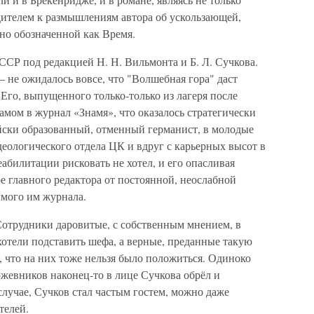
дителем к размышлениям автора об ускользающей,
но обозначенной как Время.
ССР под редакцией Н. Н. Вильмонта и Б. Л. Сучкова.
 не ожидалось вовсе, что "Волшебная гора" даст
Его, выпущенного только-только из лагеря после
замом в журнал «Знамя», что оказалось стратегически
йски образованный, отменный германист, в молодые
еологического отдела ЦК и вдруг с карьерных высот в
абилитации рисковать не хотел, и его опасливая
ре главного редактора от постоянной, неослабной
имого им журнала.
отрудники даровитые, с собственным мнением, в
хотели подставить шефа, а верные, преданные такую
, что на них тоже нельзя было положиться. Одиноко
жевников наконец-то в лице Сучкова обрёл и
случае, Сучков стал частым гостем, можно даже
телей.