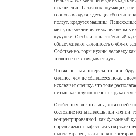
исключение. Галдящих, шумящих, сбив
горного воздуха, здесь целебна тишина
ползут, крадутся машины. Пешеходные
метр, появление зеленых человечков 
кукушки. ОтчЈтливо-настойчивый куку
обнаруживают склонность о чём-то за
Собственно, горы нужны человеку как ра
толкотне не заглядывает душа.
Что же она там потеряла, то ли из буд
сильнее, чем не сбывшееся пока, а во
исключает спешку, что тоже располага
нитью, как клубок шерсти в руках уме
Особенно увлекательны, хотя и небез
состояние испытываешь при чтении, то
концентрированной, как бульонный куб
определяемый пафосным утверждением
нынче утрачен, то ли по вине авторов,