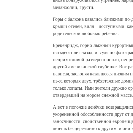
меланхолии, грусти.
Горы с балкона казались близкими по
крыши отелей, вилл – доступными, ка
родительской любовью ребёнка.
Брекенридж, горно-лыжный курортный 
пятьдесят лет назад, и, судя по фотог
неприхотливой размеренностью, непри
другой американской глубинке. Вот ра
нависая, заслоняя казавшееся низким 
из-за которых двух, трёхэтажные доми
только лопаты. Ими жители дружно ору
отвердевшей на морозе снежной массе.
А вот в погожие денёчки возвращалис
укорененной обособленности друг от д
заносчивости, свойственной европейцам
лезешь бесцеремонно к другим, и они 