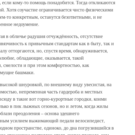
, если кому-то помощь понадобится. Тогда откликаются
ой. Хотя соучастие ограничивается чисто физическими
ем-то конкретным, останутся безответными, и не
венное недоумение.
ая в обличье радушия отчуждённость, отсутствие
вязчивость к привычным стандартам как в быту, так и
алу отторгаются, но, спустя время, обнаруживается,
нолюбие, обладающие, оказывается, такой
и, смелости и при этом комфортностью, как
жмущие башмаки.
 высокой шнуровкой, по внешнему виду увесистая, на
сомостью, непременная часть гардероба и местных
всюду в такие вот горно-курортные городки, коими
лько в пик лыжных сезонов, но и летом, когда жилы
облазн преодоления – основа здешнего
вным усилием выжимающий педали велосипедист,
юдном пространстве, одиноко, до дна погрузившийся в
го стаканчика постоялец отеля, скорее правило, чем