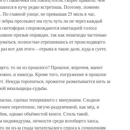
шихся в кучу редко встретишь. Поэтому, помимо
. По главной улице, не превышая 25 миль в час,
 зебры пресекают им путь чуть ли не через каждый
на светофорах сопровождаются имитацией голоса
шкин призыв оправдан, так как пешеходы частенько
думаться, полностью отрешившись от происходящего.
з вот для этого – отрыва в такие дали, куда в суете,
ущего, то ли из прошлого? Прошлое, впрочем, манит
зможно, и никогда. Кроме того, погружение в прошлое
ет. Некуда торопиться, прожитое разматывается нить за
лой вязальщицы-судьбы.
опасны, сцепки теперешнего с минувшим. Сходное
чнее перечтении, тягуче-раздумчивой, как мёд, и
ик, однако объёмистой книги. Стиль такой,
 индивидуума, личности среди всеобщего хаоса,
 то ли из-за спада читательского спроса к сочинениям