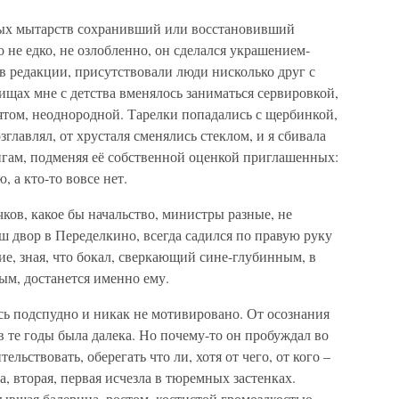
ных мытарств сохранивший или восстановивший
 не едко, не озлобленно, он сделался украшением-
к в редакции, присутствовали люди нисколько друг с
ищах мне с детства вменялось заниматься сервировкой,
нятом, неоднородной. Тарелки попадались с щербинкой,
озглавлял, от хрусталя сменялись стеклом, и я сбивала
нгам, подменяя её собственной оценкой приглашенных:
, а кто-то вовсе нет.
чков, какое бы начальство, министры разные, не
 двор в Переделкино, всегда садился по правую руку
ие, зная, что бокал, сверкающий сине-глубинным, в
ым, достанется именно ему.
сь подспудно и никак не мотивировано. От осознания
в те годы была далека. Но почему-то он пробуждал во
ельствовать, оберегать что ли, хотя от чего, от кого –
, вторая, первая исчезла в тюремных застенках.
бывшая балерина, ростом, костистой громоздкостью