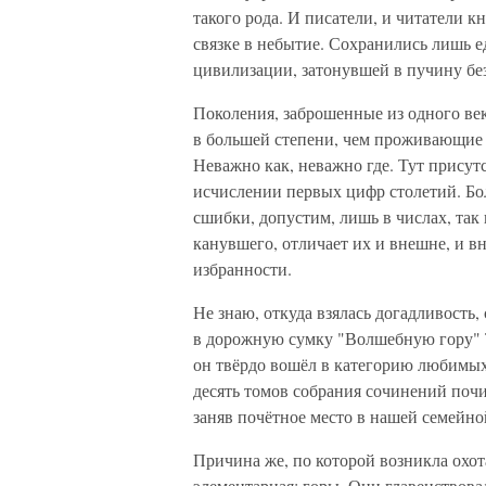
такого рода. И писатели, и читатели 
связке в небытие. Сохранились лишь 
цивилизации, затонувшей в пучину бе
Поколения, заброшенные из одного ве
в большей степени, чем проживающие 
Неважно как, неважно где. Тут присутс
исчислении первых цифр столетий. Бо
сшибки, допустим, лишь в числах, так 
канувшего, отличает их и внешне, и в
избранности.
Не знаю, откуда взялась догадливость
в дорожную сумку "Волшебную гору" Т
он твёрдо вошёл в категорию любимых,
десять томов собрания сочинений почи
заняв почётное место в нашей семейно
Причина же, по которой возникла охот
элементарная: горы. Они главенствовал