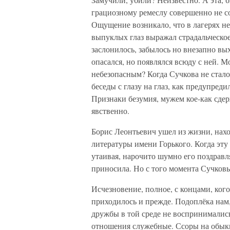
грациозному ремеслу совершенно не со
Ощущение возникало, что в лагерях не
выпуклых глаз выражал страдальческое
заслонилось, забылось но внезапно вых
опасался, но появлялся всюду с ней. М
небезопасным? Когда Сучкова не стало
беседы с глазу на глаз, как предупред
Признаки безумия, мужем кое-как сдер
явственно.
Борис Леонтьевич ушел из жизни, нах
литературы имени Горького. Когда эту
утаивая, нарочито шумно его поздравля
приносила. Но с того момента Сучковы
Исчезновение, полное, с концами, ко
приходилось и прежде. Подоплёка нам,
дружбы в той среде не воспринималис
отношения служебные. Ссоры на обыкн