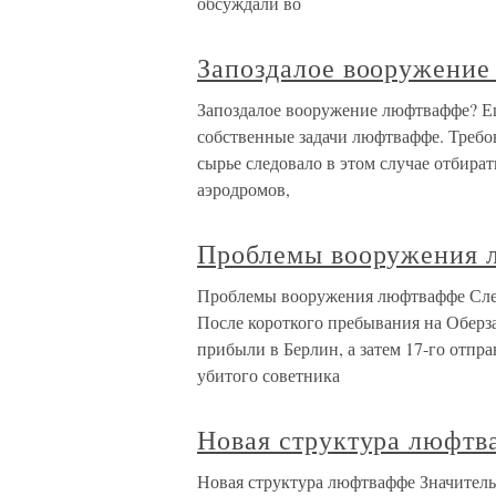
обсуждали во
Запоздалое вооружени
Запоздалое вооружение люфтваффе? Е
собственные задачи люфтваффе. Требо
сырье следовало в этом случае отбират
аэродромов,
Проблемы вооружения 
Проблемы вооружения люфтваффе След
После короткого пребывания на Оберз
прибыли в Берлин, а затем 17-го отпр
убитого советника
Новая структура люфтв
Новая структура люфтваффе Значитель