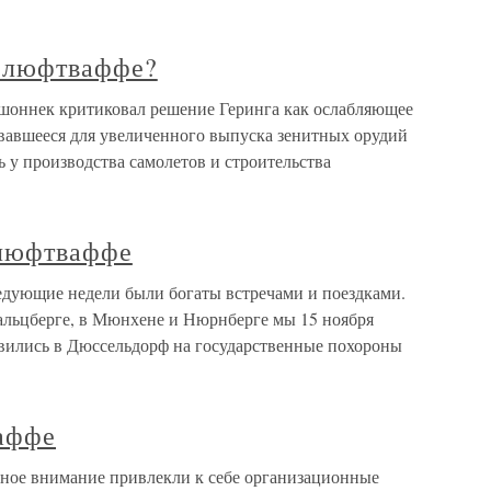
е люфтваффе?
шоннек критиковал решение Геринга как ослабляющее
вавшееся для увеличенного выпуска зенитных орудий
ь у производства самолетов и строительства
люфтваффе
ующие недели были богаты встречами и поездками.
альцберге, в Мюнхене и Нюрнберге мы 15 ноября
авились в Дюссельдорф на государственные похороны
аффе
ное внимание привлекли к себе организационные