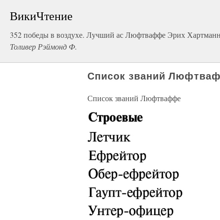
ВикиЧтение
352 победы в воздухе. Лучший ас Люфтваффе Эрих Хартман
Толивер Рэймонд Ф.
Список званий Люфтва
Список званий Люфтваффе