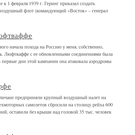
к 1 февраля 1939 г. Геринг приказал создать
 воздушный флот (командующий «Восток» – генерал
юфтваффе
го начала похода на Россию у меня, собственно,
сь. Люфтваффе с ее обновленными соединениями была
в первые дни этой кампании она атаковала аэродромы
ффе
гличане предприняли крупный воздушный налет на
ехмоторных самолетов сбросили на столицу рейха 600
ний, оставили без крыши над головой 35 тыс. человек