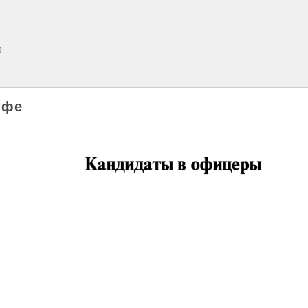
н
ффе