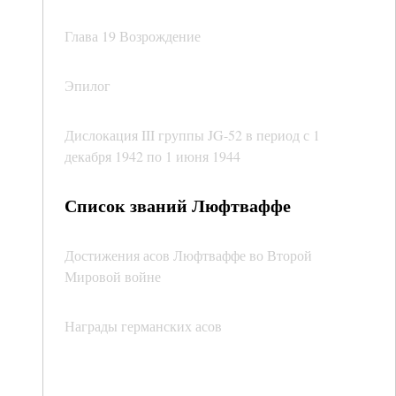
Глава 19 Возрождение
Эпилог
Дислокация III группы JG-52 в период с 1
декабря 1942 по 1 июня 1944
Список званий Люфтваффе
Достижения асов Люфтваффе во Второй
Мировой войне
Награды германских асов