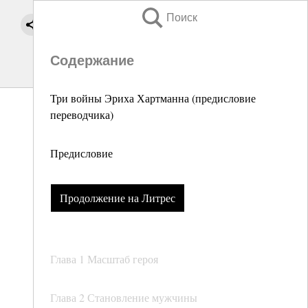
Поиск
Содержание
Три войны Эриха Хартманна (предисловие
переводчика)
Предисловие
Продолжение на Литрес
Глава 1 Масштаб героя
Глава 2 Становление мужчины