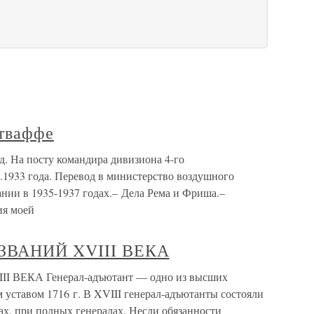
фтваффе
д. На посту командира дивизиона 4-го
0.1933 года. Перевод в министерство воздушного
нии в 1935-1937 годах.– Дела Рема и Фриша.–
я моей
ЗВАНИЙ XVIII ВЕКА
ВЕКА Генерал-адъютант — одно из высших
уставом 1716 г. В XVIII генерал-адъютанты состояли
ах, при полных генералах. Несли обязанности