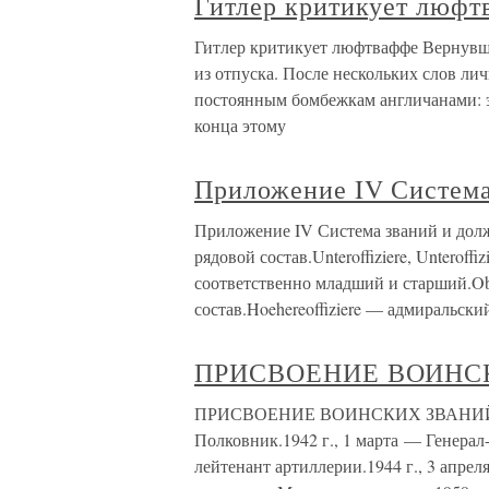
Гитлер критикует люфт
Гитлер критикует люфтваффе Вернувши
из отпуска. После нескольких слов лич
постоянным бомбежкам англичанами: э
конца этому
Приложение IV Система
Приложение IV Система званий и дол
рядовой состав.Unteroffiziere, Unterof
соответственно младший и старший.Ober
состав.Hoehereoffiziere — адмиральск
ПРИСВОЕНИЕ ВОИНС
ПРИСВОЕНИЕ ВОИНСКИХ ЗВАНИЙ 1936 
Полковник.1942 г., 1 марта — Генерал-
лейтенант артиллерии.1944 г., 3 апрел