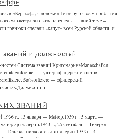
ваффе
сь в «Бергхоф», я доложил Гитлеру о своем прибытии
ного характера он сразу перешел к главной теме –
ти говнюки сделали «капут» всей Рурской области, и
 званий и должностей
жностей Система званий КригсмаринеMannschaften —
fizieremitdemRiemen — унтер-офицерский состав,
offiziere, Stabsoffiziere — офицерский
ий состав.Должности и
КИХ ЗВАНИЙ
г., 13 января — Майор.1939 г., 5 марта —
майор артиллерии.1943 г., 25 сентября — Генерал-
я — Генерал-полковник артиллерии.1953 г., 4