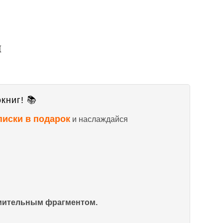
книг! 📚
писки в подарок
и наслаждайся
омительным фрагментом.