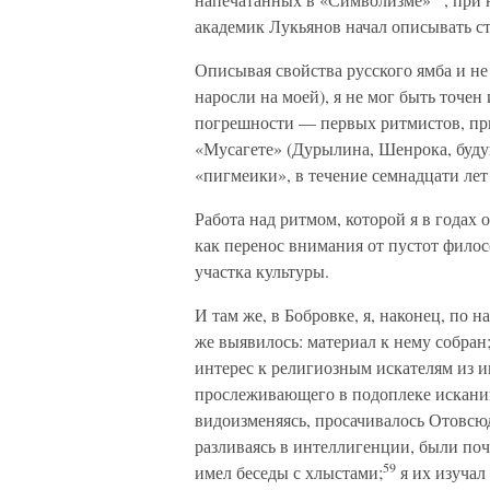
академик Лукьянов начал описывать с
Описывая свойства русского ямба и не
наросли на моей), я не мог быть точен
погрешности — первых ритмистов, пр
«Мусагете» (Дурылина, Шенрока, будущ
«пигмеики», в течение семнадцати лет
Работа над ритмом, которой я в годах 
как перенос внимания от пустот фило
участка культуры.
И там же, в Бобровке, я, наконец, по 
же выявилось: материал к нему собран
интерес к религиозным искателям из и
прослеживающего в подоплеке искани
видоизменяясь, просачивалось Отовсюд
разливаясь в интеллигенции, были поч
59
имел беседы с хлыстами;
я их изучал