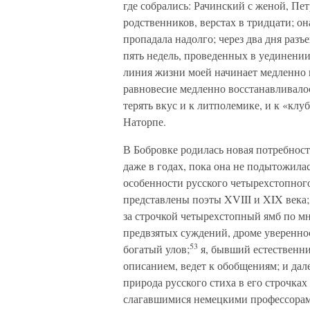
где собрались: Рачинский с женой, Пет
родственников, верстах в тридцати; она
пропадала надолго; через два дня разъ
пять недель, проведенных в уединении,
линия жизни моей начинает медленно 
равновесие медленно восстанавливалос
терять вкус и к литполемике, и к «клу
Наторпе.
В Бобровке родилась новая потребность
даже в годах, пока она не подытожилас
особенности русского четырехстопного
представлены поэты XVIII и XIX века;
за строчкой четырехстопный ямб по мн
предвзятых суждений, дроме увереннос
53
богатый улов;
я, бывший естественни
описанием, ведет к обобщениям; и дале
природа русского стиха в его строчках
слагавшимися немецкими профессорам