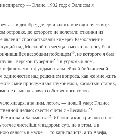
 инспиратор — Эллис, 1902 год; с Эллисом я
речь — в декабре; дочерчивалось мое одиночество; я
том островке, до которого не долетали отклики из
е явления способствовали химере? Разоблачение
пнущий над Москвой из месяца в месяц; на носу был
49
е кончившийся всеобщим побоищем
, из которого я был
50
 глушь Тверской губернии
, в угрюмый дом,
ми и филинами, с фундаментальнейшей библиотекой;
ом одиночестве над решением вопроса, как же мне жить
емоты: мне прислуживал глухонемой, косматый старик,
ями не слышал я звука собственного голоса.
чале января; а за ним, летом, — новый удар: Эллиса
51
твенной целью: свести счеты с «Весами»;
52
 Ремизова и Бальмонта
; Яблоновские кричали о нас:
 тотчас чистейшим вздором; суть не в этом, а в
мною являясь в маске — то капиталиста, а то Азефа, —