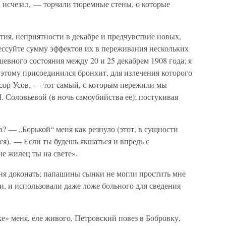
да исчезал, — торчали тюремные стены, о которые
ия, неприятности в декабре и предчувствие новых,
ессуйте сумму эффектов их в переживания нескольких
шевного состояния между 20 и 25 декабрем 1908 года; я
 этому присоединился бронхит, для излечения которого
сор Усов, — тот самый, с которым пережили мы
. Соловьевой (в ночь самоубийства ее); постукивая
а? — „Борькой“ меня как резнуло (этот, в сущности
ся). — Если ты будешь якшаться и впредь с
не жилец ты на свете».
ня доконать; папашины сынки не могли простить мне
и, и использовали даже ложе больного для сведения
е» меня, еле живого, Петровский повез в Бобровку,