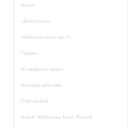
Дедово
«Дитя-Солнце»
«Изменишь облик ты»50
Тарарах
Из тарараха в тарарах
Всеобщая забастовка
У богомудров
Чулков, Мейерхольд, Бакст, Ремизов