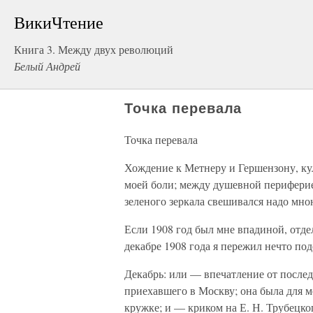
ВикиЧтение
Книга 3. Между двух революций
Белый Андрей
Точка перевала
Точка перевала
Хождение к Метнеру и Гершензону, ку
моей боли; между душевной периферией
зеленого зеркала свешивался надо мн
Если 1908 год был мне впадиной, отде
декабре 1908 года я пережил нечто по
Декабрь: или — впечатление от после
приехавшего в Москву; она была для 
кружке; и — криком на Е. Н. Трубецко