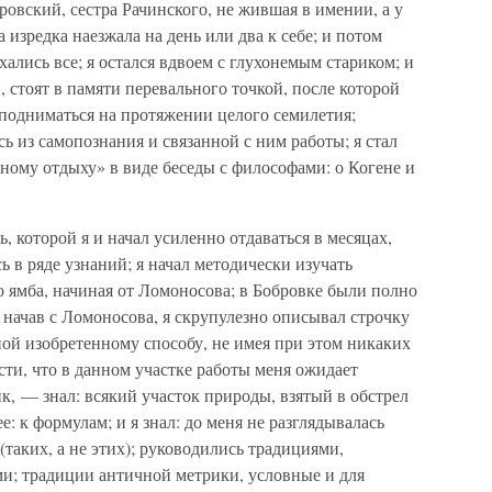
ровский, сестра Рачинского, не жившая в имении, а у
 изредка наезжала на день или два к себе; и потом
ехались все; я остался вдвоем с глухонемым стариком; и
 стоят в памяти перевального точкой, после которой
подниматься на протяжении целого семилетия;
ь из самопознания и связанной с ним работы; я стал
бному отдыху» в виде беседы с философами: о Когене и
, которой я и начал усиленно отдаваться в месяцах,
ь в ряде узнаний; я начал методически изучать
 ямба, начиная от Ломоносова; в Бобровке были полно
 начав с Ломоносова, я скрупулезно описывал строчку
ой изобретенному способу, не имея при этом никаких
ти, что в данном участке работы меня ожидает
к, — знал: всякий участок природы, взятый в обстрел
е: к формулам; и я знал: до меня не разглядывалась
 (таких, а не этих); руководились традициями,
и; традиции античной метрики, условные и для