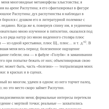
и меня многовидные метаморфозы хлыстовства; я
я на арене Распутина; я его сфантазировал в фигуре
ошлое Распутина; дух распутинства я наблюдал в
 и боролся с душком его в литературной полемике с
недавно. Когда же я, повернув спину им, в уединеньи
ознательно мною изученное в пятилетии, оказалося под
сь из ряда натур (из мною виденного столяра плюс
62
ы — из одной крестьянки, плюс Щ., плюс… и т. д.
. В
ившая меня весь период: болезненное ощущение
дание гибели; она — в фабуле «Голубя»: в заманивании
 его при попытке бежать от них; объективировав свою
нее; может быть, часть «болезни» — театрализация моих
ки: в красках и в сценах.
ый во многом, удачен в одном: из него торчит палец,
; но это место скоро займет Распутин.
, видоизменили меня; формальные интересы перетекли
едение с мертвой точки; реальные — захватились
я усилием воли отвлек от себя то, что разлагало