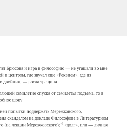
льт Брюсова и игра в философию — не угашали во мне
 и центром, где звучал еще «Реквием», где из
ою двойник, — росла трещина.
ляющей семилетие спуска от семилетья подъема, то в
добное шоку.
дней попытки поддержать Мережковского,
меня скандалом на докладе Философова в Литературном
46
го (на лекции Мережковского);
«долг», или — личная