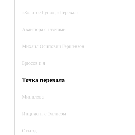
«Золотое Руно», «Перевал»
Авантюра с газетами
Михаил Осипович Гершензон
Брюсов и я
Точка перевала
Минцлова
Инцидент с Эллисом
Отъезд