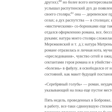
60
других);
но более всего интересовал
услышал распутинский дух до появлени
61
своего столяра;
она — деревенское пр
селах; а дух распутства — в столицах;
«мистическими» со-борниками еще так 
отдался оформлению романа, все, бесс
руками; натура моего столяра сложила
Мережковский и т. д.); натура Матрен
романе отразилась и личная нота, муч
«преследования», чувство сетей и ожи
сектантами героя романа и в убийстве
«болезнь» в фабулу, я освободился от 
состояний, как макет будущей постанов
«Серебряный голубь» — роман, неудачн
указывающий на пока еще пустое место
Пять недель, проведенных в Бобровке
в работу, все-таки сдвинувшую стихов
романом; времени для уныния не было; 