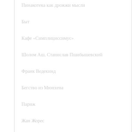
Пинакотека как дрожжи мысли
Быт
Кафе «Симплициссимус»
Шолом Аш, Станислав Пшибышевский
Франк Ведекинд
Бегство из Мюнхена
Париж
Жан Жорес