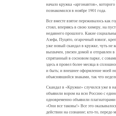
начало кружка «аргонавтов», которого
познакомился в ноябре 1901 года.
Все вместе взятое переживалось как го
стоял, вперяясь в свою химеру, на пус
недавнего прошлого. Какие социальны
Азефа, Пуцято, огарочный взвизг, кре
уже новый скандал в кружке, чуть н
выхвачен, увезен домой и отправлен в
спрятанный в сосновом парке, с сова
здесь я провел более месяца в сплошн
и быть; и внешнее оформление моей н
объяснявшийся знаками, так что недел
Скандал в «Кружке» случился уже в на
объявили вором на всю Россию с единс
одновременно объявили плагиаторами
«Они все таковы!» Все это оказывалось
действии на сознание; кто-то, передо 