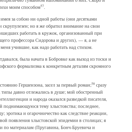
57
тихи моим способом
.
 имея за собою ни одной работы (они десятками
 и скрупулезен; но я же обратил внимание на свои
ишедших работать в кружок, организованный при
его профессора Сидорова и других), — я, а не
 меня учившие, как надо работать над стихом.
отдавался, была начата в Бобровке как выход из тоски и
софского формализма к конкретным деталям скромного
58
настоянию Гершензона, засел за первый роман;
сразу
; типы давно отлежались в душе; мой обостренный
нтеллигенции и народа оказался разведкой писателя,
й поднимающуюся тему хлыстовства; последнее,
у; эротика и огарочничество как следствие реакции,
вой появления хлыстовской эпидемии в столицах; я
 и по материалам (Пругавина, Бонч-Бруевича и