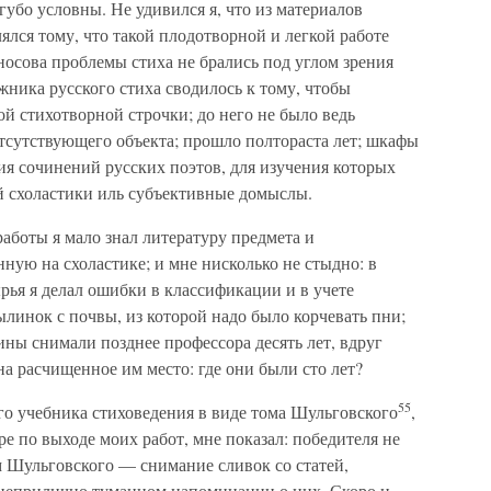
губо условны. Не удивился я, что из материалов
лялся тому, что такой плодотворной и легкой работе
оносова проблемы стиха не брались под углом зрения
жника русского стиха сводилось к тому, чтобы
й стихотворной строчки; до него не было ведь
отсутствующего объекта; прошло полтораста лет; шкафы
ия сочинений русских поэтов, для изучения которых
й схоластики иль субъективные домыслы.
работы я мало знал литературу предмета и
ую на схоластике; и мне нисколько не стыдно: в
рья я делал ошибки в классификации и в учете
ылинок с почвы, из которой надо было корчевать пни;
ны снимали позднее профессора десять лет, вдруг
на расчищенное им место: где они были сто лет?
55
го учебника стиховедения в виде тома Шульговского
,
е по выходе моих работ, мне показал: победителя не
том Шульговского — снимание сливок со статей,
 неприлично туманном напоминании о них. Скоро и