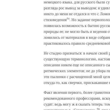
немецкого языка, для русского были су
разгляда рос вывод за выводом; я удив
никто до меня не отдался и что с Лом
54
стиховедения
. Но задание первополо
появилась возможность к бытию русско
природы ее; не могло быть и ведения 
ломились от материалов в виде собран
практиковалось правило средневеково
Не стыдно признаться: в начале своей 
существующую терминологию, настоянн
описании никем еще не описанного сы
ритмических элементов; не до убора п
эти пылинки с расчищенной мной цели
откуда-то, как сверчки, прискакавшие 
Факт явления первого, более грамотно
рекомендованного профессорами, вскор
судят; ведь могу ж я сказать теперь: 
56
напечатанных в «Символизме»
, при