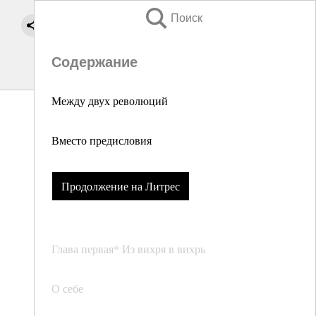
Поиск
Содержание
Между двух революций
Вместо предисловия
Продолжение на Литрес
Глава первая* Из вихря в вихрь
О себе