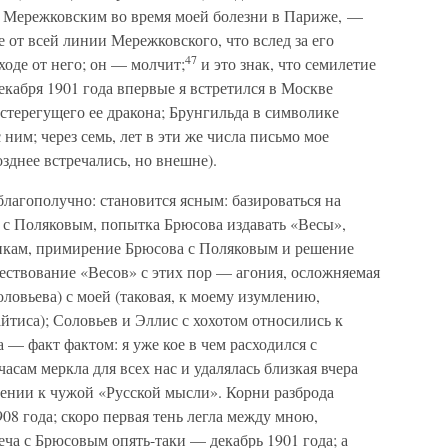
ое Мережковским во время моей болезни в Париже, —
 от всей линии Мережковского, что вслед за его
47
ходе от него; он — молчит;
и это знак, что семилетие
екабря 1901 года впервые я встретился в Москве
стерегущего ее дракона; Брунгильда в символике
ним; через семь, лет в эти же числа письмо мое
зднее встречались, но внешне).
благополучно: становится ясным: базироваться на
 с Поляковым, попытка Брюсова издавать «Весы»,
никам, примирение Брюсова с Поляковым и решение
ествование «Весов» с этих пор — агония, осложняемая
ловьева) с моей (таковая, к моему изумлению,
йтиса); Соловьев и Эллис с хохотом относились к
 — факт фактом: я уже кое в чем расходился с
часам меркла для всех нас и удалялась близкая вчера
ении к чужой «Русской мысли». Корни разброда
08 года; скоро первая тень легла между мною,
ча с Брюсовым опять-таки — декабрь 1901 года; а