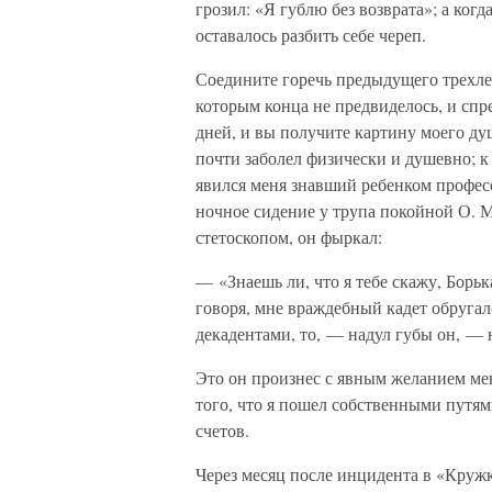
грозил: «Я гублю без возврата»; а ког
оставалось разбить себе череп.
Соедините горечь предыдущего трехлет
которым конца не предвиделось, и спр
дней, и вы получите картину моего ду
почти заболел физически и душевно; к
явился меня знавший ребенком профес
ночное сидение у трупа покойной О. М
стетоскопом, он фыркал:
— «Знаешь ли, что я тебе скажу, Борьк
говоря, мне враждебный кадет обругал
декадентами, то, — надул губы он, — 
Это он произнес с явным желанием ме
того, что я пошел собственными путям
счетов.
Через месяц после инцидента в «Кружк