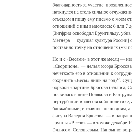
благодарность за участие, проявленн
наткнулся на столь сильное отчуждение
отъездом я пишу ему письмо о моем от
отношений с ним выдохлось; 6 или 7 д
[Зигфрид освободил Брунгильду, убив 
Метнера — будущая культура России] с 
поставило точку на отношениях (мы по
Но и с «Весами» в этот же месяц — не
«Скорпионе» — нельзя (ссора Брюсова
нечеткость его в отношении к сотруд
48
сохранить «Весы» лишь на год)
. Сущ
борьбой «партии» Брюсова (Эллиса, Со
появилась в лице Полякова и Балтруша
пертурбации в «весовской» политике; а
ближайшими; и главное: не по дням, а 
фигура Валерия Брюсова, — в направл
группы «Весов» — в том же декабре 19
Эллисом, Соловьевым. Напомню: встре