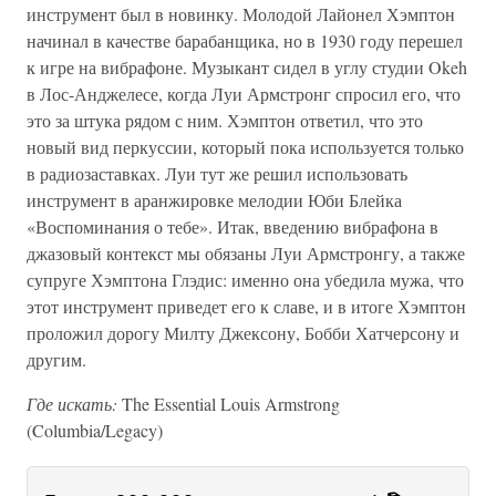
инструмент был в новинку. Молодой Лайонел Хэмптон
начинал в качестве барабанщика, но в 1930 году перешел
к игре на вибрафоне. Музыкант сидел в углу студии Okeh
в Лос-Анджелесе, когда Луи Армстронг спросил его, что
это за штука рядом с ним. Хэмптон ответил, что это
новый вид перкуссии, который пока используется только
в радиозаставках. Луи тут же решил использовать
инструмент в аранжировке мелодии Юби Блейка
«Воспоминания о тебе». Итак, введению вибрафона в
джазовый контекст мы обязаны Луи Армстронгу, а также
супруге Хэмптона Глэдис: именно она убедила мужа, что
этот инструмент приведет его к славе, и в итоге Хэмптон
проложил дорогу Милту Джексону, Бобби Хатчерсону и
другим.
Где искать:
The Essential Louis Armstrong
(Columbia/Legacy)