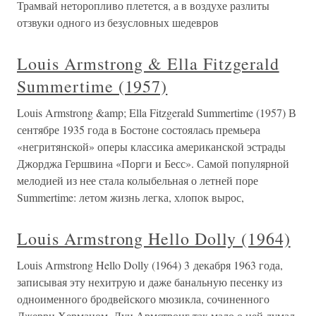
Трамвай неторопливо плетется, а в воздухе разлиты
отзвуки одного из безусловных шедевров
Louis Armstrong & Ella Fitzgerald
Summertime (1957)
Louis Armstrong &amp; Ella Fitzgerald Summertime (1957) В
сентябре 1935 года в Бостоне состоялась премьера
«негритянской» оперы классика американской эстрады
Джорджа Гершвина «Порги и Бесс». Самой популярной
мелодией из нее стала колыбельная о летней поре
Summertime: летом жизнь легка, хлопок вырос,
Louis Armstrong Hello Dolly (1964)
Louis Armstrong Hello Dolly (1964) 3 декабря 1963 года,
записывая эту нехитрую и даже банальную песенку из
одноименного бродвейского мюзикла, сочиненного
Джерри Херманом, Луи Армстронг так мало о ней думал,