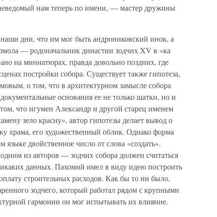
неведомый нам теперь по имени, — мастер дружины
наши дни, что им мог быть андрониковский инок, а
рмола — родоначальник династии зодчих XV в «ка
но на миниатюрах, правда довольно поздних, где
ценах постройки собора. Существует также гипотеза,
мовым, о том, что в архитектурном замысле собора
 документальные основания ее не только шатки, но и
том, что игумен Александр и другой старец именем
амену зело красну», автор гипотезы делает вывод о
ку храма, его художественный облик. Однако форма
м языке двойственное число от слова «создать».
, одним из авторов — зодчих собора должен считаться
 никаких данных. Пахомий имел в виду идею построить
оплату строительных расходов. Как бы то ни было,
аренного зодчего, который работал рядом с крупными
ктурной гармонии он мог испытывать их влияние.