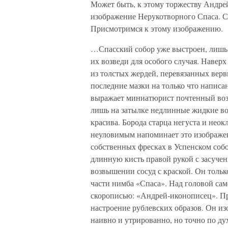
Может быть, к этому торжеству Андрей
изображение Нерукотворного Спаса. С
Присмотримся к этому изображению.
…Спасский собор уже выстроен, лишь
их возведи для особого случая. Наверх
из толстых жердей, перевязанных вер
последние мазки на только что написа
выражает миниатюрист почтенный возр
лишь на затылке недлинные жидкие во
красива. Борода старца негуста и неок
неуловимым напоминает это изображен
собственных фресках в Успенском соб
длинную кисть правой рукой с засуче
возвышении сосуд с краской. Он только
части нимба «Спаса». Над головой са
скорописью: «Андрей-иконописец». Пр
настроение рублевских образов. Он из
наивно и утрированно, но точно по д