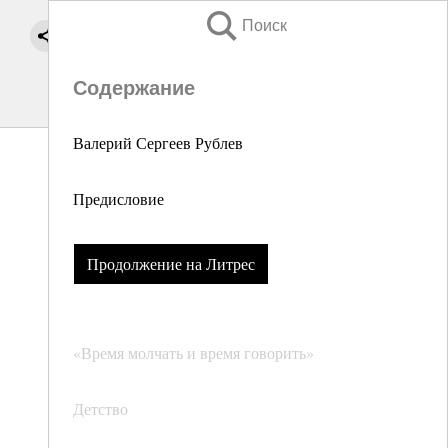
Поиск
Содержание
Валерий Сергеев Рублев
Предисловие
Продолжение на Литрес
«Время молчать и время говорить»
Детство