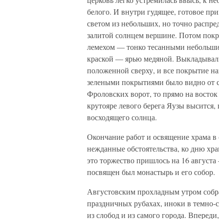
белого. И внутри гудящее, готовое пр
светом из небольших, но точно распре
залитой солнцем вершине. Потом покр
лемехом — тонко тесанными небольши
краской — ярью медяной. Выкладывали 
положенной сверху, и все покрытие н
зелеными покрытиями было видно от с
Фроловских ворот, то прямо на восток 
крутояре левого берега Яузы высится,
восходящего солнца.
Окончание работ и освящение храма в
нежданные обстоятельства, ко дню хра
это торжество пришлось на 16 августа
посвящен был монастырь и его собор.
Августовским прохладным утром собра
праздничных рубахах, иноки в темно
из слобод и из самого города. Вперед