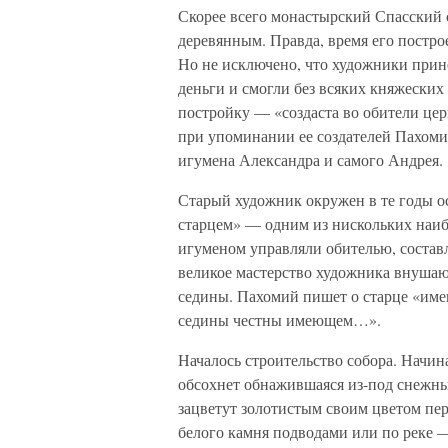
Скорее всего монастырский Спасский 
деревянным. Правда, время его постро
Но не исключено, что художники прин
деньги и смогли без всяких княжески
постройку — «создаста во обители церк
при упоминании ее создателей Пахоми
игумена Александра и самого Андрея.
Старый художник окружен в те годы о
старцем» — одним из нискольких наиб
игуменом управляли обителью, составл
великое мастерство художника внушаю
седины. Пахомий пишет о старце «име
седины честны имеющем…».
Началось строительство собора. Начи
обсохнет обнажившаяся из-под снежных
зацветут золотистым своим цветом пе
белого камня подводами или по реке —