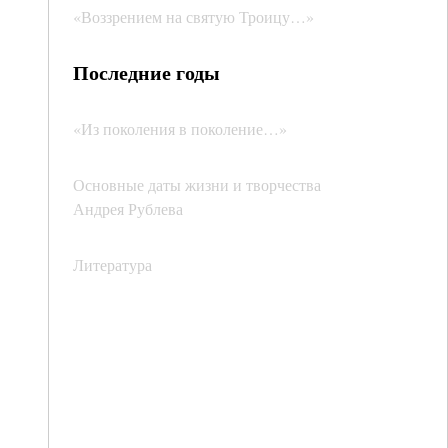
«Воззрением на святую Троицу…»
Последние годы
«Из поколения в поколение…»
Основные даты жизни и творчества
Андрея Рублева
Литература