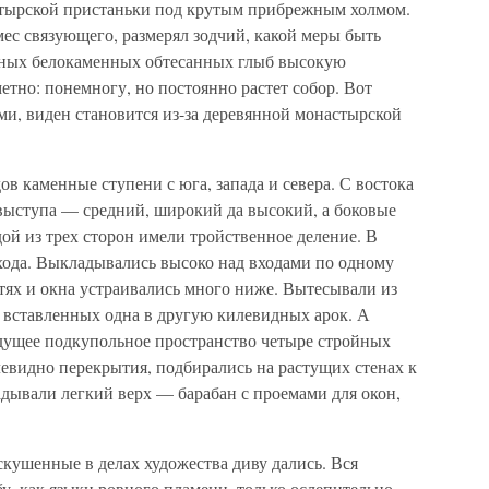
стырской пристаньки под крутым прибрежным холмом.
ес связующего, размерял зодчий, какой меры быть
упных белокаменных обтесанных глыб высокую
тно: понемногу, но постоянно растет собор. Вот
ми, виден становится из-за деревянной монастырской
в каменные ступени с юга, запада и севера. С востока
выступа — средний, широкий да высокий, а боковые
ой из трех сторон имели тройственное деление. В
входа. Выкладывались высоко над входами по одному
стях и окна устраивались много ниже. Вытесывали из
е вставленных одна в другую килевидных арок. А
удущее подкупольное пространство четыре стройных
илевидно перекрытия, подбирались на растущих стенах к
дывали легкий верх — барабан с проемами для окон,
скушенные в делах художества диву дались. Вся
бу, как языки ровного пламени, только ослепительно