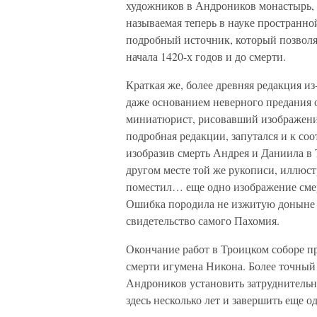
художников в Андроников монастырь, т
называемая теперь в науке пространн
подробный источник, который позволя
начала 1420-х годов и до смерти.
Краткая же, более древняя редакция и
даже основанием неверного предания 
миниатюрист, рисовавший изображения
подробная редакции, запутался и к со
изобразив смерть Андрея и Даниила в
другом месте той же рукописи, иллюст
поместил… еще одно изображение смер
Ошибка породила не изжитую доныне п
свидетельство самого Пахомия.
Окончание работ в Троицком соборе п
смерти игумена Никона. Более точный 
Андроников установить затруднительн
здесь несколько лет и завершить еще о