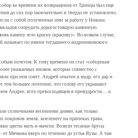
собор ко времени их возвращения от Троицы был еще
ения до сих пор окончательно и твердо не установлено.
если с собой полученные ими за работу у Никона
х вкладов соорудить дорогостоящую каменную
овь камену зело красну (красиву)». Во всяком случае,
й называет по имени тогдашнего андрониковского
собым почетом. К тому времени он стал «соборным
олее уважаемых иноков, которые совместно с
яли при нем совет. Андрей опытен и мудр, его дар и
т тем большее почтение, что голову его украшают
нем Андрее, всех превосходящем в премудрости… и
нали солнечными весенними днями, как только
 покровов земля, зазеленеет на припеках трава,
рвые цветы мать-и-мачехи. Возили тесаные брусы
 от Мячкова вверх по течению до устья Яузы. А там