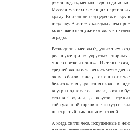
рукой подать, меньше версты до мона
Месили мастера-каменщики крутой зам
храму. Возводили под церковь из кр
подошву. А летом с каждым днем приме
возвышается он уже над малыми келья
ограды.
Возводили к местам будущих трех входо
росли уже три полукруглых алтарных 
много поуже и пониже. И стены с кажд
средней части оставлялось место для 
окну, в боковых же узких и низких ча
белого камня украшения входов в вид
внутри поднимались вверх, росли в б
столпа. Сводили, где округло, а где к
той суженной горловине, откуда выкла
перекрытый, как шлемом, главой.
А когда сняли леса, искушенные и неи
церковь легко устремилась ввысь, к не