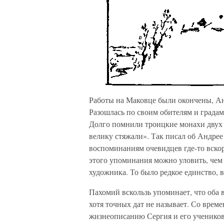
Работы на Маковце были окончены, А
Разошлась по своим обителям и градам
Долго помнили троицкие монахи двух м
велику стяжали». Так писал об Андрее
воспоминаниям очевидцев где-то вскор
этого упоминания можно уловить, чем 
художника. То было редкое единство, в
Пахомий вскользь упоминает, что оба 
хотя точных дат не называет. Со врем
жизнеописанию Сергия и его учеников