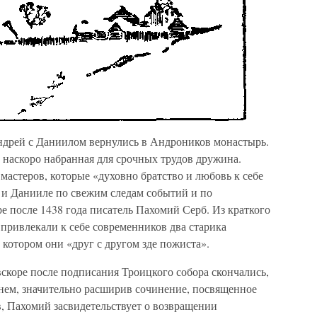
ндрей с Даниилом вернулись в Андроников монастырь.
 наскоро набранная для срочных трудов дружина.
астеров, которые «духовно братство и любовь к себе
 и Данииле по свежим следам событий и по
е после 1438 года писатель Пахомий Серб. Из краткого
привлекали к себе современников два старика
 котором они «друг с другом зде пожиста».
вскоре после подписания Троицкого собора скончались,
енем, значительно расширив сочинение, посвященное
, Пахомий засвидетельствует о возвращении