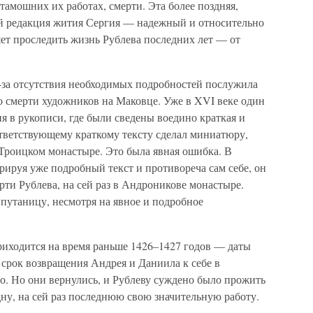
амошних их работах, смерти. Эта более поздняя,
ой редакция жития Сергия — надежный и относительно
ет проследить жизнь Рублева последних лет — от
з-за отсутствия необходимых подробностей послужила
о смерти художников на Маковце. Уже в XVI веке один
 в рукописи, где были сведены воедино краткая и
ответствующему краткому тексту сделал миниатюру,
 Троицком монастыре. Это была явная ошибка. В
рируя уже подробный текст и противореча сам себе, он
ти Рублева, на сей раз в Андроникове монастыре.
утаницу, несмотря на явное и подробное
риходится на время раньше 1426–1427 годов — даты
срок возвращения Андрея и Даниила к себе в
о. Но они вернулись, и Рублеву суждено было прожить
дну, на сей раз последнюю свою значительную работу.