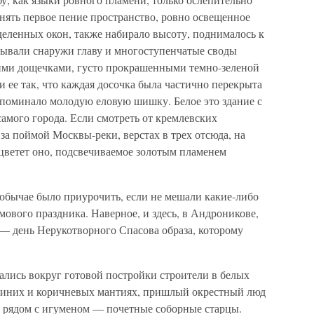
инять первое пение пространство, ровно освещенное
деленных окон, также набирало высоту, поднималось к
ывали снаружи главу и многоступенчатые своды
ми дощечками, густо прокрашенными темно-зеленой
ее так, что каждая досочка была частично перекрыта
апоминало молодую еловую шишку. Белое это здание с
амого города. Если смотреть от кремлевских
за поймой Москвы-реки, верстах в трех отсюда, на
 цветет оно, подсвечиваемое золотым пламенем
 обычае было приурочить, если не мешали какие-либо
мового праздника. Наверное, и здесь, в Андроникове,
 — день Нерукотворного Спасова образа, которому
лись вокруг готовой постройки строители в белых
-синих и коричневых мантиях, пришлый окрестный люд
и, рядом с игуменом — почетные соборные старцы.