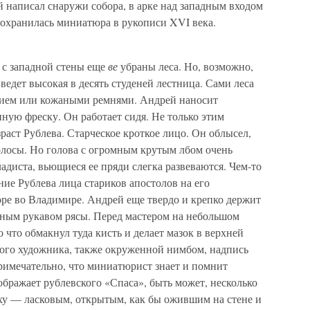
 написал снаружи собора, в арке над западным входом
охранилась миниатюра в рукописи XVI века.
 с западной стены еще
ве
убраны леса. Но, возможно,
 ведет высокая в десять студеней лестница. Сами леса
вием или кожаными ремнями. Андрей наносит
нную фреску. Он работает сидя. Не только этим
аст Рублева. Старческое кроткое лицо. Он облысел,
лосы. Но голова с огромным крутым лбом очень
ладиста, вьющиеся ее пряди слегка развеваются. Чем-то
ие Рублева лица стариков апостолов на его
оре во Владимире. Андрей еще твердо и крепко держит
нным рукавом рясы. Перед мастером на небольшом
 что обмакнул туда кисть и делает мазок в верхней
мого художника, также окруженной нимбом, надпись
имечательно, что миниатюрист знает и помнит
ображает рублевского «Спаса», быть может, несколько
уху — ласковым, открытым, как бы ожившим на стене и