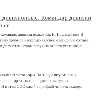
а дивизионные. Командир дивизии
тьев
. Командир дивизии полковник Н. И. Дементьев В
изию прибыло несколько человек командного состава,
мдиву с тем, чтобы получить от него указания на
рно-белая фотография.На Заводе штурманских
тории, в мрачных голливудских закоулках
И в этом ООО какой-то добрый человек захворал.