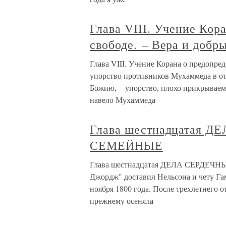
Глава VIII. Учение Кор
свободе. – Вера и добр
Глава VIII. Учение Корана о предопре
упорство противников Мухаммеда в о
Божию, – упорство, плохо прикрываем
навело Мухаммеда
Глава шестнадцатая 
СЕМЕЙНЫЕ
Глава шестнадцатая ДЕЛА СЕРДЕЧН
Джордж" доставил Нельсона и чету Га
ноября 1800 года. После трехлетнего 
прежнему осеняла