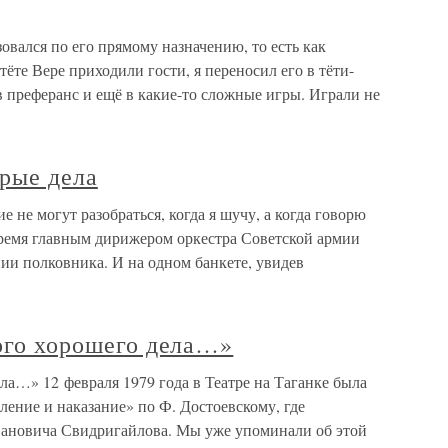
овался по его прямому назначению, то есть как
тёте Вере приходили гости, я переносил его в тёти-
в преферанс и ещё в какие-то сложные игры. Играли не
брые дела
е не могут разобраться, когда я шучу, а когда говорю
 время главным дирижером оркестра Советской армии
ии полковника. И на одном банкете, увидев
кого хорошего дела…»
ела…» 12 февраля 1979 года в Театре на Таганке была
ление и наказание» по Ф. Достоевскому, где
вановича Свидригайлова. Мы уже упоминали об этой