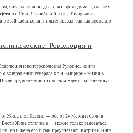
м, читальням допоздна, и все время думала, где же я
мофеевны, Сони Сторобиной или у Тамарочки с
ли в этой кабинке на птичьих правах, так как временно
 политические. Революция и
. Революция и контрреволюция Рукопись книги
 о возвращении генерала к т.н. «мирной» жизни в
После предвиденной (из-за расхождения во мнениях с
 от Жина и от Катрин — оба от 24 Марта и были в
о. Вести Жина отличные — можно только радоваться
о он, но и жена его и сын преуспевают. Катрин и Инге