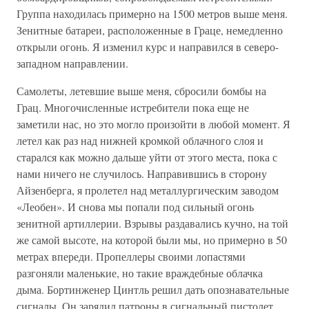
Группа находилась примерно на 1500 метров выше меня.
Зенитные батареи, расположенные в Граце, немедленно
открыли огонь. Я изменил курс и направился в северо-
западном направлении.
Самолеты, летевшие выше меня, сбросили бомбы на
Грац. Многочисленные истребители пока еще не
заметили нас, но это могло произойти в любой момент. Я
летел как раз над нижней кромкой облачного слоя и
старался как можно дальше уйти от этого места, пока с
нами ничего не случилось. Направившись в сторону
Айзенберга, я пролетел над металлургическим заводом
«Леобен». И снова мы попали под сильный огонь
зенитной артиллерии. Взрывы раздавались кучно, на той
же самой высоте, на которой были мы, но примерно в 50
метрах впереди. Пропеллеры своими лопастями
разгоняли маленькие, но такие враждебные облачка
дыма. Бортинженер Цинтль решил дать опознавательные
сигналы. Он зарядил патроны в сигнальный пистолет,