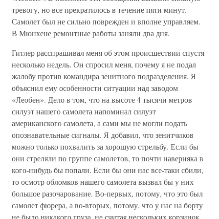
тревогу, но все прекратилось в течение пяти минут.
Самолет был не сильно поврежден и вполне управляем.
В Мюнхене ремонтные работы заняли два дня.
Гитлер расспрашивал меня об этом происшествии спустя
несколько недель. Он спросил меня, почему я не подал
жалобу против командира зенитного подразделения. Я
объяснил ему особенности ситуации над заводом
«Леобен». Дело в том, что на высоте 4 тысячи метров
силуэт нашего самолета напоминал силуэт
американского самолета, а сами мы не могли подать
опознавательные сигналы. Я добавил, что зенитчиков
можно только похвалить за хорошую стрельбу. Если бы
они стреляли по группе самолетов, то почти наверняка в
кого-нибудь бы попали. Если бы они нас все-таки сбили,
то осмотр обломков нашего самолета вызвал бы у них
большое разочарование. Во-первых, потому, что это был
самолет фюрера, а во-вторых, потому, что у нас на борту
не было никакого груза, не считая нескольких корзинок