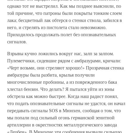
однако тот не выстрелил. Как мы позднее выяснили, по
той причине, что патроны были покрыты тонким слоем
лака; бесцветный лак обтерся о стенки ствола, забился в
него, и стрелять из пистолета стало невозможно.
Приходилось продолжать полет без опознавательных
сигналов.
Взрывы кучно ложились вокруг нас, залп за залпом.
Пулеметчики, сидевшие рядом с амбразурами, кричали:
«Черт возьми, они стреляют хорошо!» Прозрачная стенка
амбразуры была разбита, крылья получили
многочисленные пробоины, а из поврежденного бака
хлестал бензин. Что делать? Я пытался уйти из зоны
обстрела как можно быстрее. Когда наш радист понял,
что подать опознавательные сигналы не удастся, он начал
передавать сигналы SOS в Мюнхен, сообщая о том, что
мы попали под сильный огонь германской зенитной
артиллерии в окрестностях металлургического завода
«Леобен». В Мюнхене эти сообщения вызвали сильную