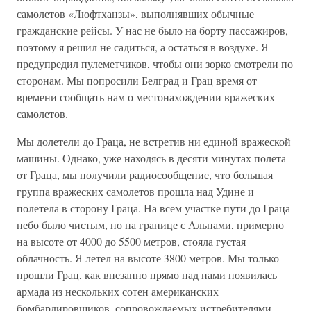
самолетов «Люфтханзы», выполнявших обычные
гражданские рейсы. У нас не было на борту пассажиров,
поэтому я решил не садиться, а остаться в воздухе. Я
предупредил пулеметчиков, чтобы они зорко смотрели по
сторонам. Мы попросили Белград и Грац время от
времени сообщать нам о местонахождении вражеских
самолетов.
Мы долетели до Граца, не встретив ни единой вражеской
машины. Однако, уже находясь в десяти минутах полета
от Граца, мы получили радиосообщение, что большая
группа вражеских самолетов прошла над Удине и
полетела в сторону Граца. На всем участке пути до Граца
небо было чистым, но на границе с Альпами, примерно
на высоте от 4000 до 5500 метров, стояла густая
облачность. Я летел на высоте 3800 метров. Мы только
прошли Грац, как внезапно прямо над нами появилась
армада из нескольких сотен американских
бомбардировщиков, сопровождаемых истребителями.