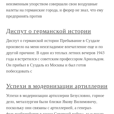
неизменным упорством совершали свои воздушные
налеты на германские города, и фюрер не знал, что ему
предпринять против
Диспут о германской истории
Диспут о германской истории Пребывание в Суздале
произвело на меня неизгладимое впечатление еще и по
другой причине. В один из теплых летних вечеров 1943
года я встретился с советским профессором Арнольдом.
Он прибыл в Суздаль из Москвы и был готов
побеседовать с
Успехи в модернизации артиллерии
Успехи в модернизации артиллерии Безусловно, горное
дело, металлургия были близки Якову Вилимовичу,
поскольку они связаны с артиллерией, а генерал-
фельдцейхмейстер в конце Северной войны, да и после