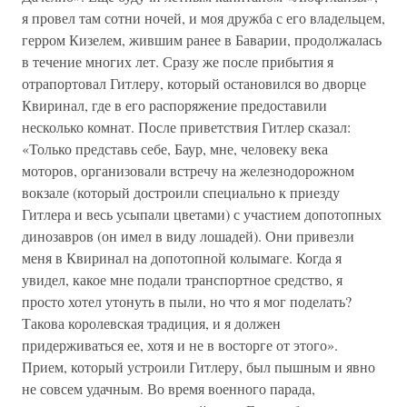
я провел там сотни ночей, и моя дружба с его владельцем,
герром Кизелем, жившим ранее в Баварии, продолжалась
в течение многих лет. Сразу же после прибытия я
отрапортовал Гитлеру, который остановился во дворце
Квиринал, где в его распоряжение предоставили
несколько комнат. После приветствия Гитлер сказал:
«Только представь себе, Баур, мне, человеку века
моторов, организовали встречу на железнодорожном
вокзале (который достроили специально к приезду
Гитлера и весь усыпали цветами) с участием допотопных
динозавров (он имел в виду лошадей). Они привезли
меня в Квиринал на допотопной колымаге. Когда я
увидел, какое мне подали транспортное средство, я
просто хотел утонуть в пыли, но что я мог поделать?
Такова королевская традиция, и я должен
придерживаться ее, хотя и не в восторге от этого».
Прием, который устроили Гитлеру, был пышным и явно
не совсем удачным. Во время военного парада,