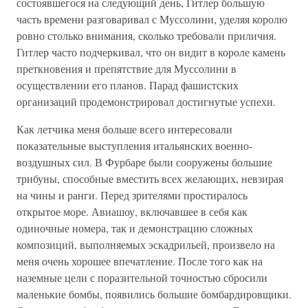
состоявшегося на следующий день, Гитлер большую
часть времени разговаривал с Муссолини, уделяя королю
ровно столько внимания, сколько требовали приличия.
Гитлер часто подчеркивал, что он видит в короле камень
преткновения и препятствие для Муссолини в
осуществлении его планов. Парад фашистских
организаций продемонстрировал достигнутые успехи.
Как летчика меня больше всего интересовали
показательные выступления итальянских военно-
воздушных сил. В Фурбаре были сооружены большие
трибуны, способные вместить всех желающих, невзирая
на чины и ранги. Перед зрителями простиралось
открытое море. Авиашоу, включавшее в себя как
одиночные номера, так и демонстрацию сложных
композиций, выполняемых эскадрильей, произвело на
меня очень хорошее впечатление. После того как на
наземные цели с поразительной точностью сбросили
маленькие бомбы, появились большие бомбардировщики.