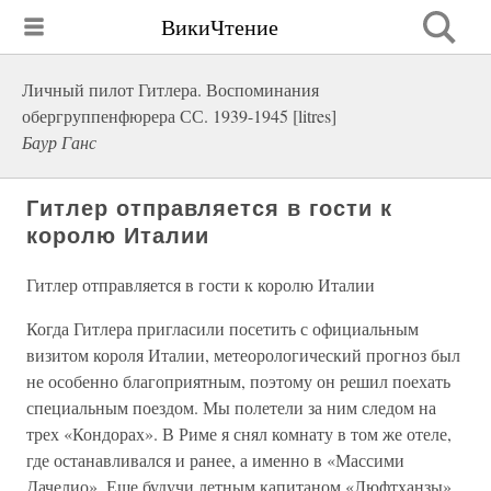
ВикиЧтение
Личный пилот Гитлера. Воспоминания
обергруппенфюрера СС. 1939-1945 [litres]
Баур Ганс
Гитлер отправляется в гости к
королю Италии
Гитлер отправляется в гости к королю Италии
Когда Гитлера пригласили посетить с официальным
визитом короля Италии, метеорологический прогноз был
не особенно благоприятным, поэтому он решил поехать
специальным поездом. Мы полетели за ним следом на
трех «Кондорах». В Риме я снял комнату в том же отеле,
где останавливался и ранее, а именно в «Массими
Дачелио». Еще будучи летным капитаном «Люфтханзы»,