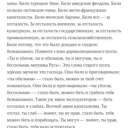
ханы. Били турецкие беки. Били шведские феодалы. Били
польско-литовские паны. Били англо-французские
капиталисты. Били японские бароны. Били все — за
отсталость. За отсталость военную, за отсталость
культурную, за отсталость государственную, за отсталость
промышленную, за отсталость сельскохозяйственную.
Били потому, что это было доходно и сходило
безнаказанно. Помните слова дореволюционного поэта:
«Ты и убогая, ты и обильная, ты и могучая, ты и
бессильная, матушка Русь». Эти слова старого поэта
хорошо заучили эти господа. Они били и приговаривали:
«ты обильная» — стало быть, можно за твой счет
поживиться. Они били и приговаривали: «ты убогая,
бессильная» — стало быть, можно бить и грабить тебя
безнаказанно. Таков уж закон эксплуататоров — бить
отсталых и слабых. Волчий закон капитализма. Ты
отстал, ты слаб — значит, ты не прав, стало быть, тебя
можно бить и порабощать. Ты могуч — значит, ты прав,
стало быть, тебя надо остерегаться.