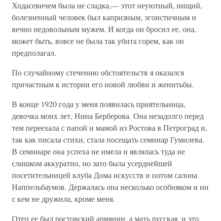
Ходасевичем была не сладка,— этот неуютный, нищий,
болезненный человек был капризным, эгоистичным и
вечно недовольным мужем. И когда он бросил ее, она,
может быть, вовсе не была так убита горем, как он
предполагал.
По случайному стечению обстоятельств я оказался
причастным к истории его новой любви и женитьбы.
В конце 1920 года у меня появилась приятельница,
девочка моих лет, Нина Берберова. Она незадолго перед
тем переехала с папой и мамой из Ростова в Петроград и,
так как писала стихи, стала посещать семинар Гумилева.
В семинаре она успеха не имела и являлась туда не
слишком аккуратно, но зато была усерднейшей
посетительницей клуба Дома искусств и потом салона
Наппельбаумов. Держалась она несколько особняком и ни
с кем не дружила, кроме меня.
Отец ее был ростовский армянин, а мать русская, и это