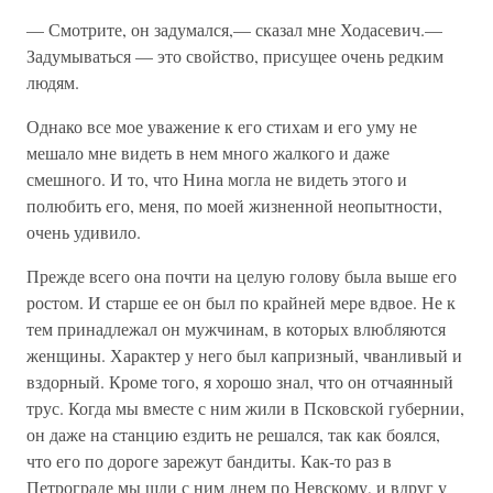
— Смотрите, он задумался,— сказал мне Ходасевич.—
Задумываться — это свойство, присущее очень редким
людям.
Однако все мое уважение к его стихам и его уму не
мешало мне видеть в нем много жалкого и даже
смешного. И то, что Нина могла не видеть этого и
полюбить его, меня, по моей жизненной неопытности,
очень удивило.
Прежде всего она почти на целую голову была выше его
ростом. И старше ее он был по крайней мере вдвое. Не к
тем принадлежал он мужчинам, в которых влюбляются
женщины. Характер у него был капризный, чванливый и
вздорный. Кроме того, я хорошо знал, что он отчаянный
трус. Когда мы вместе с ним жили в Псковской губернии,
он даже на станцию ездить не решался, так как боялся,
что его по дороге зарежут бандиты. Как-то раз в
Петрограде мы шли с ним днем по Невскому, и вдруг у