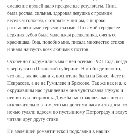
смешение кровей дало прекрасные результаты. Нина
была рослая, сильная, здоровая девушка с громким
веселым голосом, с открытым лицом, с широко
расставленными серыми глазами. По самой середке ее
верхних зубов была маленькая расщелинка, очень ее
красившая. Она, подобно мне, писала множество стихов
и знала наизусть всех любимых поэтов.
Особенно подружились мы с ней осенью 1921 года, когда
я вернулся из Псковской губернии. Нас объединяло то,
что она, так же как и я, воспитана была на Блоке, Фете и
Некрасове, а не на Гумилеве и Брюсове. Так же как и я, к
окружавшим нас гумилевцам она чувствовала глухую и
невнятную неприязнь. Дружба наша заключалась почти
исключительно в том, что мы долгими часами то днем, то
ночью гуляли вдвоем по пустынному Петрограду и вслух
читали друг другу стихи.
Ни малейшей романтической подкладки в наших