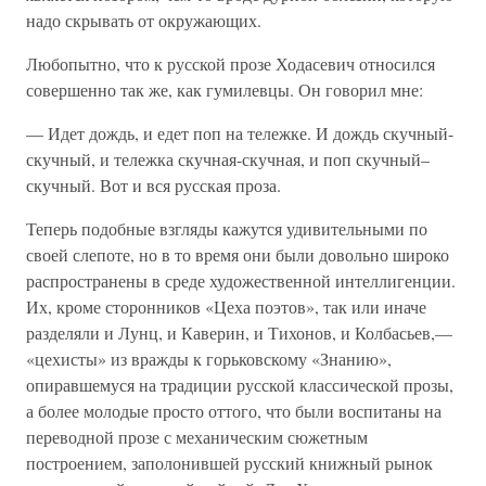
надо скрывать от окружающих.
Любопытно, что к русской прозе Ходасевич относился
совершенно так же, как гумилевцы. Он говорил мне:
— Идет дождь, и едет поп на тележке. И дождь скучный-
скучный, и тележка скучная-скучная, и поп скучный–
скучный. Вот и вся русская проза.
Теперь подобные взгляды кажутся удивительными по
своей слепоте, но в то время они были довольно широко
распространены в среде художественной интеллигенции.
Их, кроме сторонников «Цеха поэтов», так или иначе
разделяли и Лунц, и Каверин, и Тихонов, и Колбасьев,—
«цехисты» из вражды к горьковскому «Знанию»,
опиравшемуся на традиции русской классической прозы,
а более молодые просто оттого, что были воспитаны на
переводной прозе с механическим сюжетным
построением, заполонившей русский книжный рынок