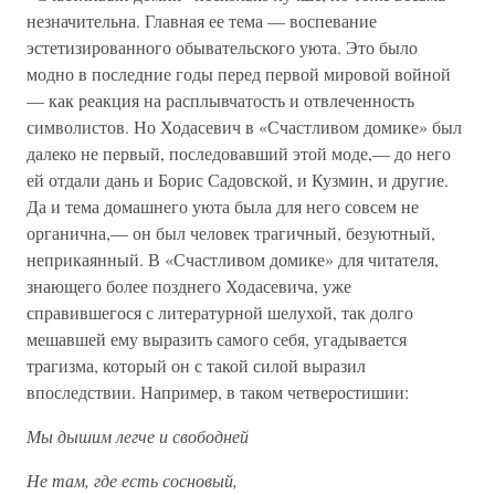
незначительна. Главная ее тема — воспевание
эстетизированного обывательского уюта. Это было
модно в последние годы перед первой мировой войной
— как реакция на расплывчатость и отвлеченность
символистов. Но Ходасевич в «Счастливом домике» был
далеко не первый, последовавший этой моде,— до него
ей отдали дань и Борис Садовской, и Кузмин, и другие.
Да и тема домашнего уюта была для него совсем не
органична,— он был человек трагичный, безуютный,
неприкаянный. В «Счастливом домике» для читателя,
знающего более позднего Ходасевича, уже
справившегося с литературной шелухой, так долго
мешавшей ему выразить самого себя, угадывается
трагизма, который он с такой силой выразил
впоследствии. Например, в таком четверостишии:
Мы дышим легче и свободней
Не там, где есть сосновый,