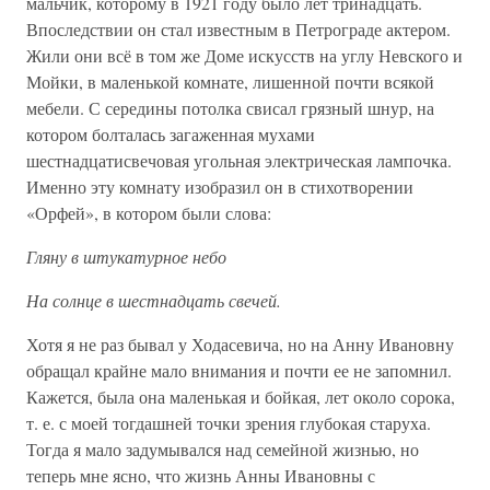
мальчик, которому в 1921 году было лет тринадцать.
Впоследствии он стал известным в Петрограде актером.
Жили они всё в том же Доме искусств на углу Невского и
Мойки, в маленькой комнате, лишенной почти всякой
мебели. С середины потолка свисал грязный шнур, на
котором болталась загаженная мухами
шестнадцатисвечовая угольная электрическая лампочка.
Именно эту комнату изобразил он в стихотворении
«Орфей», в котором были слова:
Гляну в штукатурное небо
На солнце в шестнадцать свечей.
Хотя я не раз бывал у Ходасевича, но на Анну Ивановну
обращал крайне мало внимания и почти ее не запомнил.
Кажется, была она маленькая и бойкая, лет около сорока,
т. е. с моей тогдашней точки зрения глубокая старуха.
Тог­да я мало задумывался над семейной жизнью, но
теперь мне ясно, что жизнь Анны Ивановны с