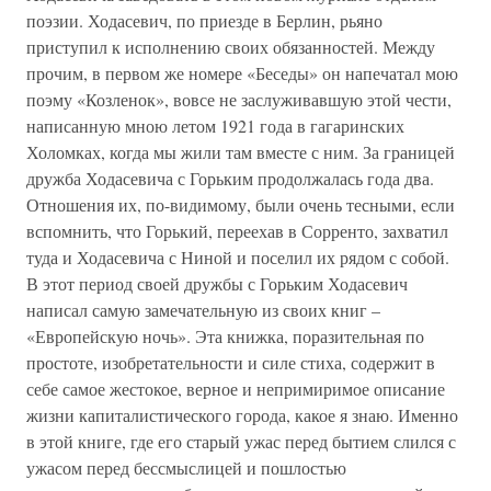
поэзии. Ходасевич, по приезде в Берлин, рьяно
приступил к исполнению своих обязанностей. Между
прочим, в первом же номере «Беседы» он напечатал мою
поэму «Козленок», вовсе не заслуживавшую этой чести,
написанную мною летом 1921 года в гагаринских
Холомках, когда мы жили там вместе с ним. За границей
дружба Ходасевича с Горьким продолжалась года два.
Отношения их, по-видимому, были очень тесными, если
вспомнить, что Горький, переехав в Сорренто, захватил
туда и Ходасевича с Ниной и поселил их рядом с собой.
В этот период своей дружбы с Горьким Ходасевич
написал самую замечательную из своих книг –
«Европейскую ночь». Эта книжка, поразительная по
простоте, изобретательности и силе стиха, содержит в
себе самое жестокое, верное и непримиримое описание
жизни капиталистического города, какое я знаю. Именно
в этой книге, где его старый ужас перед бытием слился с
ужасом перед бессмыслицей и пошлостью