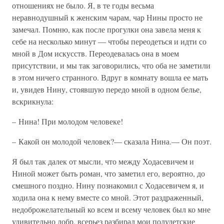
отношениях не было. Я, в те годы весьма
неравнодушный к женским чарам, чар Нины просто не
замечал. Помню, как после прогулки она завела меня к
себе на несколько минут — чтобы переодеться и идти со
мной в Дом искусств. Переодевалась она в моем
присутствии, и мы так заговорились, что оба не заметили
в этом ничего странного. Вдруг в комнату вошла ее мать
и, увидев Нину, стоявшую передо мной в одном белье,
вскрикнула:
– Нина! При молодом человеке!
– Какой он молодой человек?— сказала Нина.— Он поэт.
Я был так далек от мысли, что между Ходасевичем и
Ниной может быть роман, что заметил его, вероятно, до
смешного поздно. Нину познакомил с Ходасевичем я, и
ходила она к нему вместе со мной. Этот раздраженный,
недоброжелательный ко всем и всему человек был ко мне
удивительно добр, всерьез разбирал мои полудетские