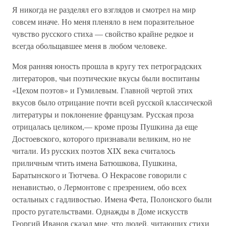
Я никогда не разделял его взглядов и смотрел на мир
совсем иначе. Но меня пленяло в нем поразительное
чувство русского стиха — свойство крайне редкое и
всегда обольщавшее меня в любом человеке.
Моя ранняя юность прошла в кругу тех петроградских
литераторов, чьи поэтические вкусы были воспитаны
«Цехом поэтов» и Гумилевым. Главной чертой этих
вкусов было отрицание почти всей русской классической
литературы и поклонение французам. Русская проза
отрицалась целиком,— кроме прозы Пушкина да еще
Достоевского, которого признавали великим, но не
читали. Из русских поэтов XIX века считалось
приличным чтить имена Батюшкова, Пушкина,
Баратынского и Тютчева. О Некрасове говорили с
ненавистью, о Лермонтове с презрением, обо всех
остальных с гадливостью. Имена Фета, Полонского были
просто ругательствами. Однажды в Доме искусств
Георгий Иванов сказал мне, что людей, читающих стихи