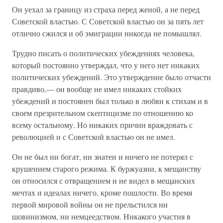
Он уехал за границу из страха перед женой, а не перед
Советской властью. С Советской властью он за пять лет
отлично сжился и об эмиграции никогда не помышлял.
Трудно писать о политических убеждениях человека,
который постоянно утверждал, что у него нет никаких
политических убеждений. Это утверждение было отчасти
правдиво,— он вообще не имел никаких стойких
убеждений и постоянен был только в любви к стихам и в
своем презрительном скептицизме по отношению ко
всему остальному. Но никаких причин враждовать с
революцией и с Советской властью он не имел.
Он не был ни богат, ни знатен и ничего не потерял с
крушением старого режима. К буржуазии, к мещанству
он относился с отвращением и не видел в мещанских
мечтах и идеалах ничего, кроме пошлости. Во время
первой мировой войны он не прельстился ни
шовинизмом, ни немцеедством. Никакого участия в