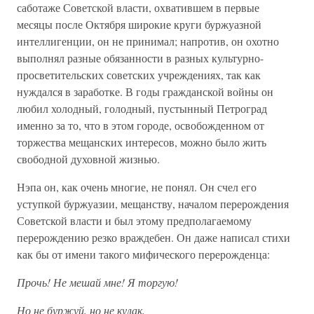
саботаже Советской власти, охватившем в первые
месяцы после Октября широкие круги буржуазной
интеллигенции, он не принимал; напротив, он охотно
выполнял разные обязанности в разных культурно-
просветительских советских учреждениях, так как
нуждался в заработке. В годы гражданской войны он
любил холодный, голодный, пустынный Петроград
именно за то, что в этом городе, освобожденном от
торжества мещанских интересов, можно было жить
свободной духовной жизнью.
Нэпа он, как очень многие, не понял. Он счел его
уступкой буржуазии, мещанству, началом перерождения
Советской власти и был этому предполагаемому
перерождению резко враждебен. Он даже написал стихи
как бы от имени такого мифического перерожденца:
Прочь! Не мешай мне! Я торгую!
Но не буржуй, но не кулак,