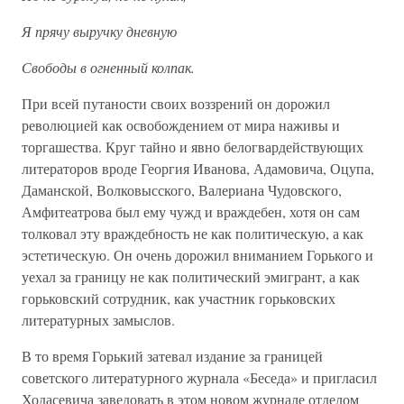
Я прячу выручку дневную
Свободы в огненный колпак.
При всей путаности своих воззрений он дорожил
революцией как освобождением от мира наживы и
торгашества. Круг тайно и явно белогвардействующих
литераторов вроде Георгия Иванова, Адамовича, Оцупа,
Даманской, Волковысского, Валериана Чудовского,
Амфитеатрова был ему чужд и враждебен, хотя он сам
толковал эту враждебность не как политическую, а как
эстетическую. Он очень дорожил вниманием Горького и
уехал за границу не как политический эмигрант, а как
горьковский сотрудник, как участник горьковских
литературных замыслов.
В то время Горький затевал издание за границей
советского литературного журнала «Беседа» и пригласил
Ходасевича заведовать в этом новом журнале отделом