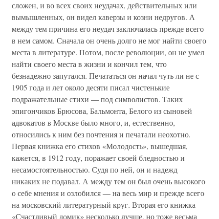
сложен, и во всех своих неудачах, действительных или
вымышленных, он видел каверзы и козни недругов. А
между тем причина его неудач заключалась прежде всего
в нем самом. Сначала он очень долго не мог найти своего
места в литературе. Потом, после революции, он не умел
найти своего места в жизни и кончил тем, что
безнадежно запутался. Печататься он начал чуть ли не с
1905 года и лет около десяти писал чистенькие
подражательные стихи — под символистов. Таких
эпигончиков Брюсова, Бальмонта, Белого из сыновей
адвокатов в Москве было много, и, естественно,
относились к ним без почтения и печатали неохотно.
Первая книжка его стихов «Молодость», вышедшая,
кажется, в 1912 году, поражает своей бледностью и
несамостоятельностью. Судя по ней, он и надежд
никаких не подавал. А между тем он был очень высокого
о себе мнения и озлобился — на весь мир и прежде всего
на московский литературный круг. Вторая его книжка
«Счастливый домик» несколько лучше, но тоже весьма