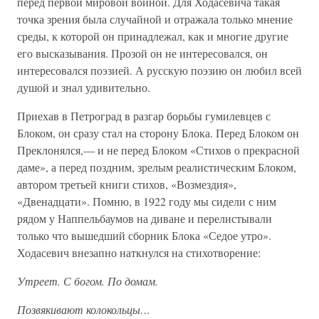
перед первой мировой войной. Для Ходасевича такая
точка зрения была случайной и отражала только мнение
среды, к которой он принадлежал, как и многие другие
его высказывания. Прозой он не интересовался, он
интересовался поэзией. А русскую поэзию он любил всей
душой и знал удивительно.
Приехав в Петроград в разгар борьбы гумилевцев с
Блоком, он сразу стал на сторону Блока. Перед Блоком он
Преклонялся,— и не перед Блоком «Стихов о прекрасной
даме», а перед поздним, зрелым реалистическим Блоком,
автором третьей книги стихов, «Возмездия»,
«Двенадцати». Помню, в 1922 году мы сидели с ним
рядом у Наппельбаумов на диване и перелистывали
только что вышедший сборник Блока «Седое утро».
Ходасевич внезапно наткнулся на стихотворение:
Утреет. С богом. По домам.
Позвякивают колокольцы…