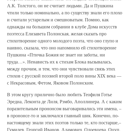
А.К. Толстого, он не считает людьми. Да и Пушкина
чтили только номинально, а по существу знали его плохо
и считали устарелым и смешноватым. Помню, как
однажды на большом собрании в клубе Дома искусств
поэтесса Елизавета Полонская, желая сказать про
стихотворение одного молодого поэта, что оно глупо и
наивно, сказала, что оно напомнило ей стихотворение
Пушкина «Птичка Божия не знает ни заботы, ни
труда…». Ненависть их к стихам Блока вызывалась,
между прочим, и тем, что они чувствовали связь этих
стихов с русской поэзией второй поло вины XIX века —
с Некрасовым, Фетом, Яковом Полонским.
В этом кругу прилично было любить Теофиля Готье
Эредиа, Леконта де Лиля, Рэмбо, Аполлинера. А с каким
поразительным прононсом выговаривались эти имена, –
в прононсе-то и заключался главный шик. Конечно, по-
настоящему знали этих поэтов только те, кто постарше,–
Гумилев, Георгий Иванов, Адамович, Одоевцева, Оцуп,