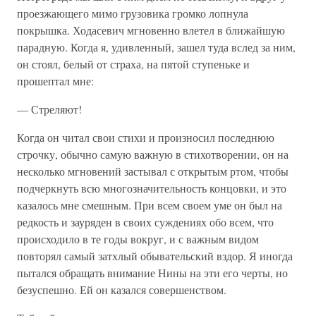
проезжающего мимо грузовика громко лопнула
покрышка. Ходасевич мгновенно влетел в ближайшую
парадную. Когда я, удивленный, зашел туда вслед за ним,
он стоял, белый от страха, на пятой ступеньке и
прошептал мне:
— Стреляют!
Когда он читал свои стихи и произносил последнюю
строчку, обычно самую важную в стихотворении, он на
несколько мгновений застывал с открытым ртом, чтобы
подчеркнуть всю многозначительность концовки, и это
казалось мне смешным. При всем своем уме он был на
редкость и зауряден в своих суждениях обо всем, что
происходило в те годы вокруг, и с важным видом
повторял самый затхлый обывательский вздор. Я иногда
пытался обращать внимание Нины на эти его черты, но
безуспешно. Ей он казался совершенством.