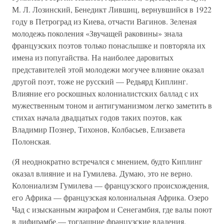
М. Л. Лозинский, Бенедикт Лившиц, вернувшийся в 1922
году в Петроград из Киева, отчасти Вагинов. Зеленая
молодежь поколения «Звучащей раковины» знала
французских поэтов только понаслышке и повторяла их
имена из попугайства. На наиболее даровитых
представителей этой молодежи могучее влияние оказал
другой поэт, тоже не русский — Редьярд Киплинг.
Влияние его роскошных колониалистских баллад с их
мужественным тоном и антигуманизмом легко заметить в
стихах начала двадцатых годов таких поэтов, как
Владимир Познер, Тихонов, Колбасьев, Елизавета
Полонская.
(Я неоднократно встречался с мнением, будто Киплинг
оказал влияние и на Гумилева. Думаю, это не верно.
Колониализм Гумилева — французского происхождения,
его Африка — французская колониальная Африка. Озеро
Чад с изысканным жирафом и Сенегамбия, где валы поют
в дифирамбе,— тогдашние французские владения.