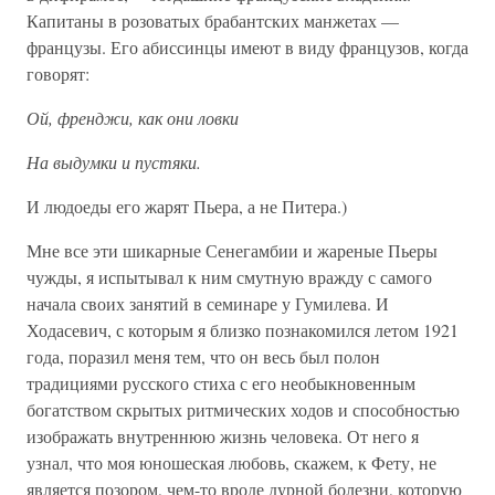
Капитаны в розоватых брабантских манжетах —
французы. Его абиссинцы имеют в виду французов, когда
говорят:
Ой, френджи, как они ловки
На выдумки и пустяки.
И людоеды его жарят Пьера, а не Питера.)
Мне все эти шикарные Сенегамбии и жареные Пьеры
чужды, я испытывал к ним смутную вражду с самого
начала своих занятий в семинаре у Гумилева. И
Ходасевич, с которым я близко познакомился летом 1921
года, поразил меня тем, что он весь был полон
традициями русского стиха с его необыкновенным
богатством скрытых ритмических ходов и способностью
изображать внутреннюю жизнь человека. От него я
узнал, что моя юношеская любовь, скажем, к Фету, не
является позором, чем-то вроде дурной болезни, которую