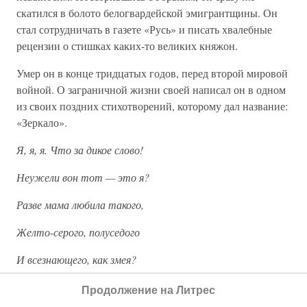
скатился в болото белогвардейской эмигрантщины. Он
стал сотрудничать в газете «Русь» и писать хвалебные
рецензии о стишках каких-то великих княжон.
Умер он в конце тридцатых годов, перед второй мировой
войной. О заграничной жизни своей написал он в одном
из своих поздних стихотворений, которому дал название:
«Зеркало».
Я, я, я. Что за дикое слово!
Неужели вон тот — это я?
Разве мама любила такого,
Желто-серого, полуседого
И всезнающего, как змея?
Разве мальчик, в Останкине летом
Продолжение на Литрес