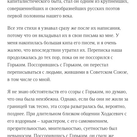
капиталистического быта, стал он одним из крупнейших,
совершеннейших и своеобразнейших русских поэтов
первой половины нашего века.
Все эти стихи я узнавал сразу же после их написания,
потому что он вкладывал их в свои письма ко мне. У
меня накопилась большая кипа его писем, и я очень
жалею, что впоследствии утратил их. Переписка наша
продолжалась до тех пор, пока он не поссорился с
Горьким. Поссорившись с Горьким, он перестал
переписываться с людьми, жившими в Советском Союзе,
в том числе со мной.
Я не знаю обстоятельств его ссоры с Горьким, но думаю,
что она была неизбежна. Однако, если бы они не жили за
границей так тесно, эта ссора разыгралась бы, вероятно,
позднее. При длительном близком общении Ходасевич с
его вздорным – характером, с его самомнением,
презрительностью, мнительностью, суетностью был
невыносим. Поссорившись с Горьким, он сразу же