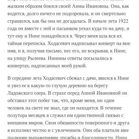
жалким образом боялся своей Анны Ивановны. Она, как
водится, долго ничего не подозревала, и он смертельно
страшился, как бы она не догадалась. В начале лета 1922
года он вместе с ней и пасынком уехал куда-то на дачу, и
тут ему и Нине понадобился я. Через меня шла вся их
тайная переписка. Ходасевич надписывал конверт на мое
имя, и я, получив письмо, нес его, не вскрывая, к Нине,
на улицу Рылеева. Нинины ответы посылались в
конвертах, надписанных моей рукой.
В середине лета Ходасевич сбежал с дачи, явился к Нине
и увез ее в какую-то глухую деревню на берегу
Лaдожского озера. В страхе перед Анной Ивановной он
обставил этот побег так, что, кроме меня, ни один
человек на свете не знал, где он находится. В течение
полутора месяцев я служил им единственной связью с
внешним миром. Свои обязанности поверенного и друга
я исполнял честно и с увлечением. Они оба платили мне
пылкими выражениями дружбы и благодарности. Нина