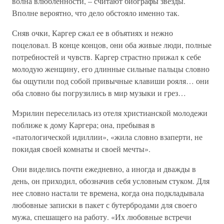
волна влюбленности, – считают биографы звезды.
Вполне вероятно, что дело обстояло именно так.
Сняв очки, Каргер сжал ее в объятиях и нежно
поцеловал. В конце концов, они оба живые люди, полные
потребностей и чувств. Каргер страстно прижал к себе
молодую женщину, его длинные сильные пальцы словно
бы ощутили под собой привычные клавиши рояля… они
оба словно бы погрузились в мир музыки и грез…
Мэрилин переселилась из отеля христианской молодежи
поближе к дому Каргера; она, пребывая в
«патологической идиллии», «жила словно взаперти, не
покидая своей комнаты и своей мечты».
Они виделись почти ежедневно, а иногда и дважды в
день, он приходил, обозначив себя условным стуком. Для
нее словно настали те времена, когда она подкладывала
любовные записки в пакет с бутербродами для своего
мужа, спешащего на работу. «Их любовные встречи