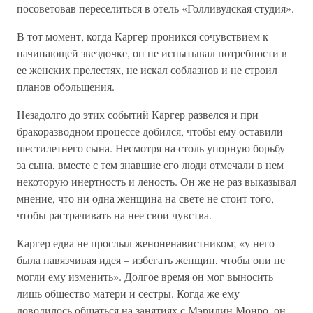
посоветовав переселиться в отель «Голливудская студия».
В тот момент, когда Каргер проникся сочувствием к
начинающей звездочке, он не испытывал потребности в
ее женских прелестях, не искал соблазнов и не строил
планов обольщения.
Незадолго до этих событий Каргер развелся и при
бракоразводном процессе добился, чтобы ему оставили
шестилетнего сына. Несмотря на столь упорную борьбу
за сына, вместе с тем знавшие его люди отмечали в нем
некоторую инертность и леность. Он же не раз выказывал
мнение, что ни одна женщина на свете не стоит того,
чтобы растрачивать на нее свои чувства.
Каргер едва не прослыл женоненавистником; «у него
была навязчивая идея – избегать женщин, чтобы они не
могли ему изменить». Долгое время он мог выносить
лишь общество матери и сестры. Когда же ему
доводилось общаться на занятиях с Мэрилин Монро, он