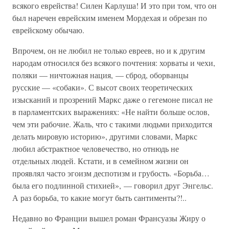
всякого еврейства! Силен Карлуша! И это при том, что он
был наречен еврейским именем Мордехая и обрезан по
еврейскому обычаю.
Впрочем, он не любил не только евреев, но и к другим
народам относился без всякого почтения: хорваты и чехи,
поляки — ничтожная нация, — сброд, оборванцы
русские — «собаки». С высот своих теоретических
изысканий и прозрений Маркс даже о гегемоне писал не
в парламентских выражениях: «Не найти больше ослов,
чем эти рабочие. Жаль, что с такими людьми приходится
делать мировую историю», другими словами, Маркс
любил абстрактное человечество, но отнюдь не
отдельных людей. Кстати, и в семейном жизни он
проявлял часто эгоизм деспотизм и грубость. «Борьба…
была его подлинной стихией», — говорил друг Энгельс.
А раз борьба, то какие могут быть сантименты?!..
Недавно во Франции вышел роман Франсуазы Жиру о