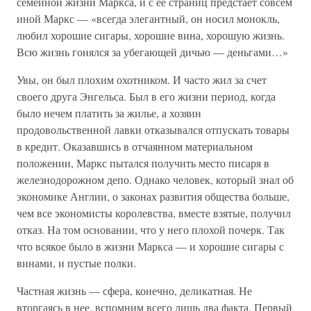
семейной жизни Маркса, и с ее страниц предстает совсем
иной Маркс — «всегда элегантный, он носил монокль,
любил хорошие сигары, хорошие вина, хорошую жизнь.
Всю жизнь гонялся за убегающей дичью — деньгами…»
Увы, он был плохим охотником. И часто жил за счет
своего друга Энгельса. Был в его жизни период, когда
было нечем платить за жилье, а хозяин
продовольственной лавки отказывался отпускать товары
в кредит. Оказавшись в отчаянном материальном
положении, Маркс пытался получить место писаря в
железнодорожном депо. Однако человек, который знал об
экономике Англии, о законах развития общества больше,
чем все экономисты королевства, вместе взятые, получил
отказ. На том основании, что у него плохой почерк. Так
что всякое было в жизни Маркса — и хорошие сигары с
винами, и пустые полки.
Частная жизнь — сфера, конечно, деликатная. Не
вторгаясь в нее, вспомним всего лишь два факта. Первый