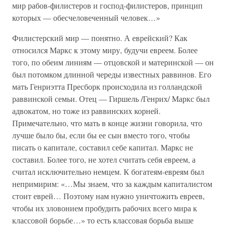
мир рабов-филистеров и господ-филистеров, принцип
которых — обесчеловеченный человек…»
Филистерский мир — понятно. А еврейский? Как
относился Маркс к этому миру, будучи евреем. Более
того, по обеим линиям — отцовской и материнской — он
был потомком длинной череды известных раввинов. Его
мать Генриэтта Пресборк происходила из голландской
раввинской семьи. Отец — Гиршель /Генрих/ Маркс был
адвокатом, но тоже из раввинских корней.
Примечательно, что мать в конце жизни говорила, что
лучше было бы, если бы ее сын вместо того, чтобы
писать о капитале, составил себе капитал. Маркс не
составил. Более того, не хотел считать себя евреем, а
считал исключительно немцем. К богатеям-евреям был
непримирим: «…Мы знаем, что за каждым капиталистом
стоит еврей… Поэтому нам нужно уничтожить евреев,
чтобы их зловонием пробудить рабочих всего мира к
классовой борьбе…» то есть классовая борьба выше