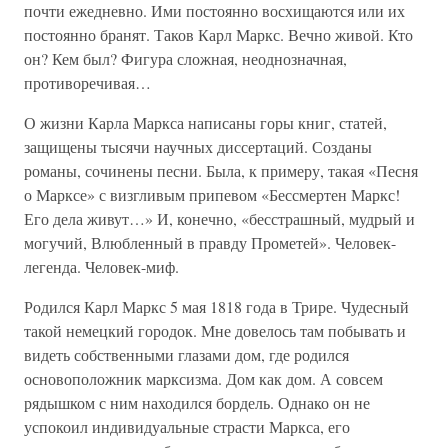
почти ежедневно. Ими постоянно восхищаются или их
постоянно бранят. Таков Карл Маркс. Вечно живой. Кто
он? Кем был? Фигура сложная, неоднозначная,
противоречивая…
О жизни Карла Маркса написаны горы книг, статей,
защищены тысячи научных диссертаций. Созданы
романы, сочинены песни. Была, к примеру, такая «Песня
о Марксе» с визгливым припевом «Бессмертен Маркс!
Его дела живут…» И, конечно, «бесстрашный, мудрый и
могучий, Влюбленный в правду Прометей». Человек-
легенда. Человек-миф.
Родился Карл Маркс 5 мая 1818 года в Трире. Чудесный
такой немецкий городок. Мне довелось там побывать и
видеть собственными глазами дом, где родился
основоположник марксизма. Дом как дом. А совсем
рядышком с ним находился бордель. Однако он не
успокоил индивидуальные страсти Маркса, его