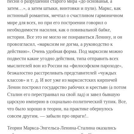
песни о разрушении старого мира «до основанья, а
затем…», а затем штыки, винтовки и пули). Маркс, как
истинный романтик, мечтал о счастливом гармоничном
мире для всех, но при его построении говорил о
необходимости насилия, как о повивальной бабке,
истории. Все это не могло не понравиться Ленину, и он
провозгласил, «марксизм не догма, а руководство к
действию». Очень удобная форма. Под марксизм можно
подвести какие угодно действия, типа отправить всех
мыслителей вон из России на «философском пароходе»,
безжалостно расстреливать представителей «чуждых
классов» и т. д. И вот уже из марксистских кирпичей
Ленин построил государство рабочих и крестьян (а потом
Сталин его перестраивал на свой лад) и завел бывшую
царскую империю в социально-политический тупик. Все,
что было хорошо в теории, на практике обернулось
совсем другим, — забыли про овраги!..
Теории Маркса-Энгельса-Ленина-Сталина оказались