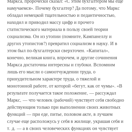
Маркса, пророчески сказал: «С этим бухгалтером мы еще
намучаемся». Почему бухгалтер? Да потому, что Маркс
обладал немецкой тщательностью и педантичностью,
находил и приводил массу цифр и прочего
статистического материала в пользу своей теории
социализма. Он из утопии (помните, Кампанеллу и
других утопистов?) превратил социализм в науку. И в
этом был по-бухгалтерски сверхточен. «Капитал»,
конечно, великая книга, впрочем, и другие сочинения
Маркса достаточны интересны и глубоки. Вспомним
лишь его мысли о самоотчуждении труда, о
принудительном характере труда, о тяжелой и
монотонной работе, от которой «бегут, как от чумы». «В
результате получается такое положение, — рассуждал
Маркс, — что человек (рабочий) чувствует себя свободно
действующим только при выполнении своих животных
функций — при еде, питье, половом акте, в лучшем
случае еще расположусь у себя в жилище, украшая себя и
т. д. — а в своих человеческих функциях он чувствует