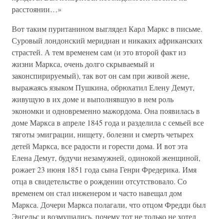
расстоянии…»
Вот таким пуританином выглядел Карл Маркс в письме.
Суровый лондонский меридиан и никаких африканских
страстей. А тем временем сам (и это второй факт из
жизни Маркса, очень долго скрываемый и
законспирируемый), так вот он сам при живой жене,
выражаясь языком Пушкина, обрюхатил Елену Демут,
живущую в их доме и выполнявшую в нем роль
экономки и одновременно мажордома. Она появилась в
доме Маркса в апреле 1845 года и разделила с семьей все
тяготы эмиграции, нищету, болезни и смерть четырех
детей Маркса, все радости и горести дома. И вот эта
Елена Демут, будучи незамужней, одинокой женщиной,
рожает 23 июня 1851 года сына Генри Фредерика. Имя
отца в свидетельстве о рождении отсутствовало. Со
временем он стал инженером и часто навещал дом
Маркса. Дочери Маркса полагали, что отцом Фредди был
Энгельс и возмущались, почему тот не только не хотел