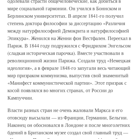
одолевали страсти общечеловеческие, как добиться в
мире социальной гармонии. Он учился в Боннском и
Берлинском университетах. В апреле 1841-го получил
степень доктора философии за диссертацию «Различия
между натурфилософией Демокрита и натурфилософией
Эпикура». Женился на Женни фон Вестфален. Переехал в
Париж. В 1844 году подружился с Фридрихом Энгельсом
(сладкая историческая парочка). Вместе участвовали в
революционной жизни Парижа. Создали труд «Немецкая
идеология», а в феврале 1848-го запугали весь читающий
мир призраком коммунизма, выпустив свой знаменитый
«Манифест коммунистической партии». Этот призрак с
косой появлялся во многих странах, от России до
Кампуччии.
Власти разных стран не очень жаловали Маркса и его
отовсюду высылали — из Франции, Германии, Бельгии.
Наконец он обосновался в Лондоне и после многолетних
бдений в Британском музее создал свой главный труд —