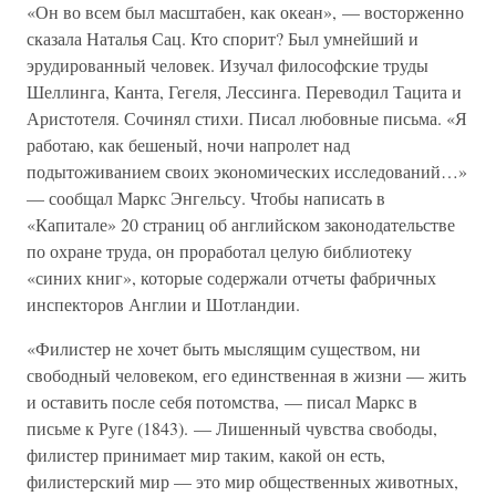
«Он во всем был масштабен, как океан», — восторженно
сказала Наталья Сац. Кто спорит? Был умнейший и
эрудированный человек. Изучал философские труды
Шеллинга, Канта, Гегеля, Лессинга. Переводил Тацита и
Аристотеля. Сочинял стихи. Писал любовные письма. «Я
работаю, как бешеный, ночи напролет над
подытоживанием своих экономических исследований…»
— сообщал Маркс Энгельсу. Чтобы написать в
«Капитале» 20 страниц об английском законодательстве
по охране труда, он проработал целую библиотеку
«синих книг», которые содержали отчеты фабричных
инспекторов Англии и Шотландии.
«Филистер не хочет быть мыслящим существом, ни
свободный человеком, его единственная в жизни — жить
и оставить после себя потомства, — писал Маркс в
письме к Руге (1843). — Лишенный чувства свободы,
филистер принимает мир таким, какой он есть,
филистерский мир — это мир общественных животных,