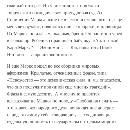
главный интерес. Но у писания, как и всякого
творческого наследия, своя причудливая судьба.
Сочинения Маркса ныне не в чести, их мало читают, еще
меньше изучают, появились новые пророки, и провидцы.
От Маркса осталась марка, имя, бренд. Он частично ушел
в фольклор. Ребенок спрашивает бабушку: «А кто такой
Карл Маркс? — Экономист. — Как наша тетя Циля? —
Нет, она — старший экономист».
И еще Маркс вошел во все сборники мировых
афоризмов. Крылатые, отчеканенные фразы, типа:
«Невежество — это демоническая сила, и. мы опасаемся,
что оно послужит причиной еще многих трагедий».
Фраза в самую десятку. А мне лично нравится
высказывание Маркса по поводу «Свободная печать —
это зоркое око народного духа, воплощенное доверие
народа к самому себе, говорящие узы, соединяющие
отдельную личность с государством и с целым миром».