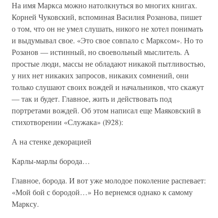
На имя Маркса можно натолкнуться во многих книгах.
Корней Чуковский, вспоминая Василия Розанова, пишет
о том, что он не умел слушать, никого не хотел понимать
и выдумывал свое. «Это свое совпало с Марксом». Но то
Розанов — истинный, но своевольный мыслитель. А
простые люди, массы не обладают никакой пытливостью,
у них нет никаких запросов, никаких сомнений, они
только слушают своих вождей и начальников, что скажут
— так и будет. Главное, жить и действовать под
портретами вождей. Об этом написал еще Маяковский в
стихотворении «Служака» (l928):
А на стенке декорацией
Карлы-марлы борода…
Главное, борода. И вот уже молодое поколение распевает:
«Мой бой с бородой…» Но вернемся однако к самому
Марксу.