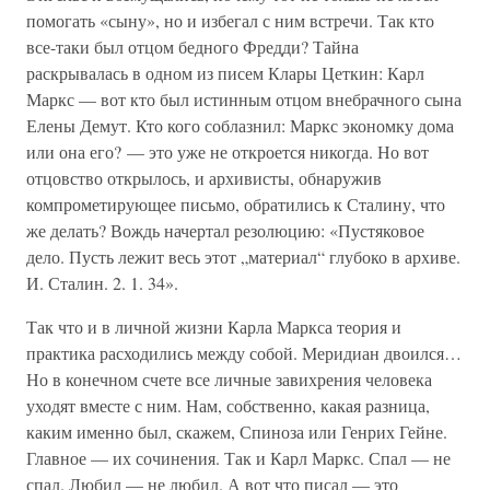
помогать «сыну», но и избегал с ним встречи. Так кто
все-таки был отцом бедного Фредди? Тайна
раскрывалась в одном из писем Клары Цеткин: Карл
Маркс — вот кто был истинным отцом внебрачного сына
Елены Демут. Кто кого соблазнил: Маркс экономку дома
или она его? — это уже не откроется никогда. Но вот
отцовство открылось, и архивисты, обнаружив
компрометирующее письмо, обратились к Сталину, что
же делать? Вождь начертал резолюцию: «Пустяковое
дело. Пусть лежит весь этот „материал“ глубоко в архиве.
И. Сталин. 2. 1. 34».
Так что и в личной жизни Карла Маркса теория и
практика расходились между собой. Меридиан двоился…
Но в конечном счете все личные завихрения человека
уходят вместе с ним. Нам, собственно, какая разница,
каким именно был, скажем, Спиноза или Генрих Гейне.
Главное — их сочинения. Так и Карл Маркс. Спал — не
спал. Любил — не любил. А вот что писал — это