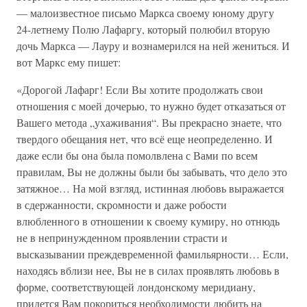
— малоизвестное письмо Маркса своему юному другу
24-летнему Полю Лафаргу, который полюбил вторую
дочь Маркса — Лауру и вознамерился на ней жениться. И
вот Маркс ему пишет:
«Дорогой Лафарг! Если Вы хотите продолжать свои
отношения с моей дочерью, то нужно будет отказаться от
Вашего метода „ухаживания“. Вы прекрасно знаете, что
твердого обещания нет, что всё еще неопределенно. И
даже если бы она была помолвлена с Вами по всем
правилам, Вы не должны были бы забывать, что дело это
затяжное… На мой взгляд, истинная любовь выражается
в сдержанности, скромности и даже робости
влюбленного в отношении к своему кумиру, но отнюдь
не в непринужденном проявлении страсти и
высказывании преждевременной фамильярности… Если,
находясь вблизи нее, Вы не в силах проявлять любовь в
форме, соответствующей лондонскому меридиану,
придется Вам покориться необходимости любить на