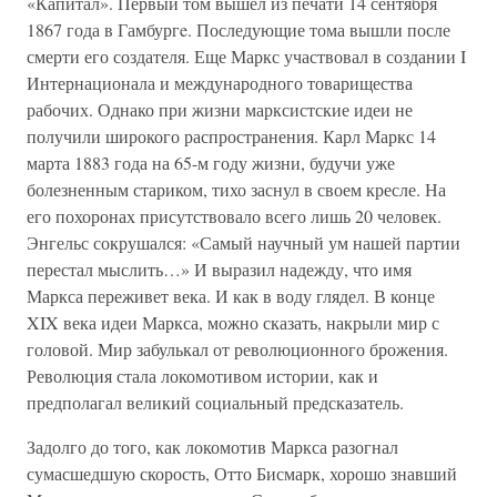
«Капитал». Первый том вышел из печати 14 сентября
1867 года в Гамбургe. Последующие тома вышли после
смерти его создателя. Еще Маркс участвовал в создании I
Интернационала и международного товарищества
рабочих. Однако при жизни марксистские идеи не
получили широкого распространения. Карл Маркс 14
марта 1883 года на 65-м году жизни, будучи уже
болезненным стариком, тихо заснул в своем кресле. На
его похоронах присутствовало всего лишь 20 человек.
Энгельс сокрушался: «Самый научный ум нашей партии
перестал мыслить…» И выразил надежду, что имя
Маркса переживет века. И как в воду глядел. В конце
XIX века идеи Маркса, можно сказать, накрыли мир с
головой. Мир забулькал от революционного брожения.
Революция стала локомотивом истории, как и
предполагал великий социальный предсказатель.
Задолго до того, как локомотив Маркса разогнал
сумасшедшую скорость, Отто Бисмарк, хорошо знавший