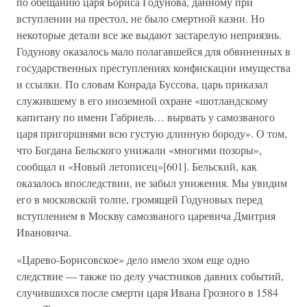
по обещанию царя Бориса Годунова, данному при
вступлении на престол, не было смертной казни. Но
некоторые детали все же выдают застарелую неприязнь.
Годунову оказалось мало полагавшейся для обвиненных в
государственных преступлениях конфискации имущества
и ссылки. По словам Конрада Буссова, царь приказал
служившему в его иноземной охране «шотландскому
капитану по имени Габриель… вырвать у самозваного
царя пригоршнями всю густую длинную бороду». О том,
что Богдана Бельского унижали «многими позоры»,
сообщал и «Новый летописец»[601]. Бельский, как
оказалось впоследствии, не забыл унижения. Мы увидим
его в московской толпе, громящей Годуновых перед
вступлением в Москву самозваного царевича Дмитрия
Ивановича.
«Царево-Борисовское» дело имело эхом еще одно
следствие — также по делу участников давних событий,
случившихся после смерти царя Ивана Грозного в 1584