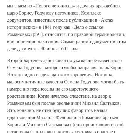
мы знаем из «Нового летописца» и других враждебных
царю Борису Годунову источников. Комплекс
документов, известных после публикации в «Актах
исторических» в 1841 году как «Дело о ссылке
Романовых»[591], относится, по правовой терминологии,
к исполнению наказания. Самый ранний документ в этом
деле датируется 30 июня 1601 года.
Второй Бартенев действовал по указке небезызвестного
Семена Годунова, которого якобы направлял царь Борис.
Но как видно из дела датского королевича Иоганна,
малосимпатичные качества Семена Годунова могли быть
намеренно перенесены на его царствующего
родственника. Когда началось следствие, на двор к
Романовым был послан окольничий Михаил Салтыков.
Это, конечно, не отец будущих фаворитов начала
царствования Михаила Федоровича Романова братьев
Бориса и Михаила Салтыковых (они происходили из той
ветви рода Салтыковых, которая состояла в родстве с