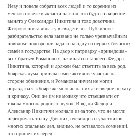
Иеву и повеле собрати всех людей и то корение из
мешков повеле выкласти на стол, что будто то корение
вынято у Олександра Никитича и тово довотчика
Фторово поставиша ту в свидетели». Публичное
разбирательство дела вызвано не только чрезвычайным
поводом: подозрение падало на одну из первых боярских
семей в государстве. На двор к патриарху «приведоша»
всех братьев Романовых, начиная со старшего Федора
Никитича, который и должен был ответить за весь род.
Боярская дума приняла самое активное участие на
стороне обвинения, и Романовы ничем не могли
оправдаться: «Бояре же многие на них аки зверие пыхаху
и кричаху. Они же им не можаху что отвещевати от
такова многонародного шума». Вряд ли Федор и
Александр Никитичи молчали из-за того, что не могли
перекричать толпу. Для них, очевидцев и участников
многих опальных дел, видимо, не оставалось сомнений,
что пришел их черед.