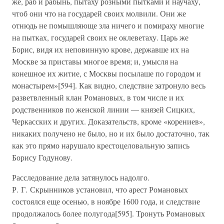
же, раб и рабынь, пытаху розными пытками и научаху,
чтоб они что на государей своих молвили. Они же
отнюдь не помышляюще зла ничего и помираху многие
на пытках, государей своих не оклеветаху. Царь же
Борис, видя их неповинную крове, державше их на
Москве за приставы многое время; и, умысля на
конешное их житие, с Москвы посылаше по городом и
монастырем»[594]. Как видно, следствие затронуло весь
разветвленный клан Романовых, в том числе и их
родственников по женской линии — князей Сицких,
Черкасских и других. Доказательств, кроме «корениев»,
никаких получено не было, но и их было достаточно, так
как это прямо нарушало крестоцеловальную запись
Борису Годунову.
Расследование дела затянулось надолго.
Р. Г. Скрынников установил, что арест Романовых
состоялся еще осенью, в ноябре 1600 года, и следствие
продолжалось более полугода[595]. Тронуть Романовых