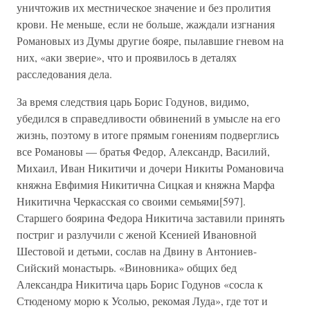
уничтожив их местническое значение и без пролития
крови. Не меньше, если не больше, жаждали изгнания
Романовых из Думы другие бояре, пылавшие гневом на
них, «аки зверие», что и проявилось в деталях
расследования дела.
За время следствия царь Борис Годунов, видимо,
убедился в справедливости обвинений в умысле на его
жизнь, поэтому в итоге прямым гонениям подверглись
все Романовы — братья Федор, Александр, Василий,
Михаил, Иван Никитичи и дочери Никиты Романовича
княжна Евфимия Никитична Сицкая и княжна Марфа
Никитична Черкасская со своими семьями[597].
Старшего боярина Федора Никитича заставили принять
постриг и разлучили с женой Ксенией Ивановной
Шестовой и детьми, сослав на Двину в Антониев-
Сийский монастырь. «Виновника» общих бед
Александра Никитича царь Борис Годунов «сосла к
Стюденому морю к Усолью, рекомая Луда», где тот и