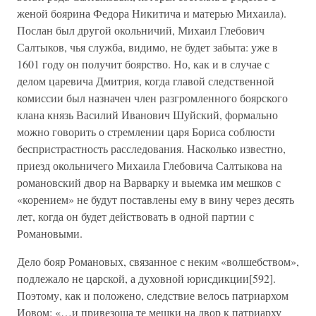
женой боярина Федора Никитича и матерью Михаила).
Послан был другой окольничий, Михаил Глебович
Салтыков, чья служба, видимо, не будет забыта: уже в
1601 году он получит боярство. Но, как и в случае с
делом царевича Дмитрия, когда главой следственной
комиссии был назначен член разгромленного боярского
клана князь Василий Иванович Шуйский, формально
можно говорить о стремлении царя Бориса соблюсти
беспристрастность расследования. Насколько известно,
приезд окольничего Михаила Глебовича Салтыкова на
романовский двор на Варварку и выемка им мешков с
«корением» не будут поставлены ему в вину через десять
лет, когда он будет действовать в одной партии с
Романовыми.
Дело бояр Романовых, связанное с неким «волшебством»,
подлежало не царской, а духовной юрисдикции[592].
Поэтому, как и положено, следствие велось патриархом
Иовом: «…и привезоша те мешки на двор к патриарху