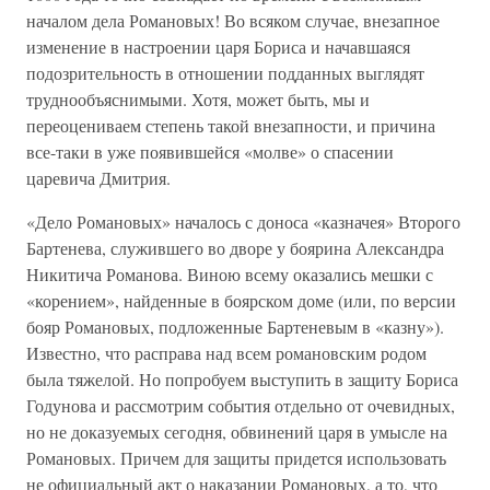
началом дела Романовых! Во всяком случае, внезапное
изменение в настроении царя Бориса и начавшаяся
подозрительность в отношении подданных выглядят
труднообъяснимыми. Хотя, может быть, мы и
переоцениваем степень такой внезапности, и причина
все-таки в уже появившейся «молве» о спасении
царевича Дмитрия.
«Дело Романовых» началось с доноса «казначея» Второго
Бартенева, служившего во дворе у боярина Александра
Никитича Романова. Виною всему оказались мешки с
«корением», найденные в боярском доме (или, по версии
бояр Романовых, подложенные Бартеневым в «казну»).
Известно, что расправа над всем романовским родом
была тяжелой. Но попробуем выступить в защиту Бориса
Годунова и рассмотрим события отдельно от очевидных,
но не доказуемых сегодня, обвинений царя в умысле на
Романовых. Причем для защиты придется использовать
не официальный акт о наказании Романовых, а то, что