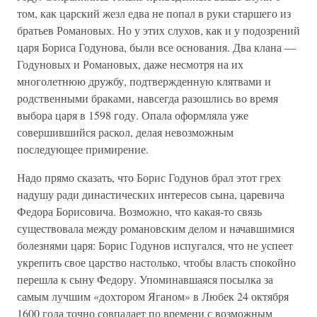
том, как царский жезл едва не попал в руки старшего из
братьев Романовых. Но у этих слухов, как и у подозрений
царя Бориса Годунова, были все основания. Два клана —
Годуновых и Романовых, даже несмотря на их
многолетнюю дружбу, подтвержденную клятвами и
родственными браками, навсегда разошлись во время
выбора царя в 1598 году. Опала оформляла уже
совершившийся раскол, делая невозможным
последующее примирение.
Надо прямо сказать, что Борис Годунов брал этот грех
надушу ради династических интересов сына, царевича
Федора Борисовича. Возможно, что какая-то связь
существовала между романовским делом и начавшимися
болезнями царя: Борис Годунов испугался, что не успеет
укрепить свое царство настолько, чтобы власть спокойно
перешла к сыну Федору. Упоминавшаяся посылка за
самым лучшим «дохтором Яганом» в Любек 24 октября
1600 года точно совпадает по времени с возможным