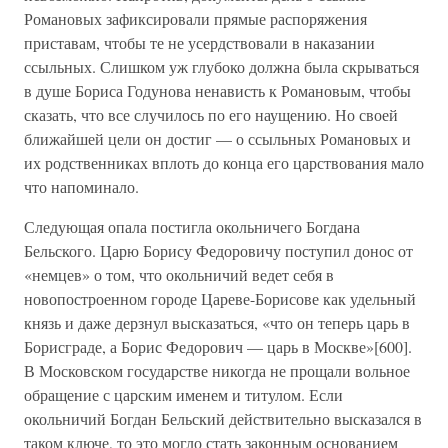
Романовых зафиксировали прямые распоряжения
приставам, чтобы те не усердствовали в наказании
ссыльных. Слишком уж глубоко должна была скрываться
в душе Бориса Годунова ненависть к Романовым, чтобы
сказать, что все случилось по его наущению. Но своей
ближайшей цели он достиг — о ссыльных Романовых и
их родственниках вплоть до конца его царствования мало
что напоминало.
Следующая опала постигла окольничего Богдана
Бельского. Царю Борису Федоровичу поступил донос от
«немцев» о том, что окольничий ведет себя в
новопостроенном городе Цареве-Борисове как удельный
князь и даже дерзнул высказаться, «что он теперь царь в
Борисграде, а Борис Федорович — царь в Москве»[600].
В Московском государстве никогда не прощали вольное
обращение с царским именем и титулом. Если
окольничий Богдан Бельский действительно высказался в
таком ключе, то это могло стать законным основанием