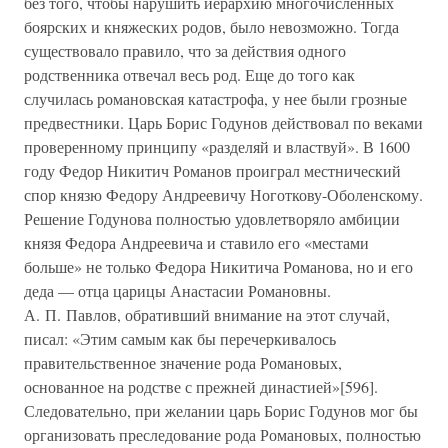
без того, чтобы нарушить иерархию многочисленных
боярских и княжеских родов, было невозможно. Тогда
существовало правило, что за действия одного
родственника отвечал весь род. Еще до того как
случилась романовская катастрофа, у нее были грозные
предвестники. Царь Борис Годунов действовал по веками
проверенному принципу «разделяй и властвуй». В 1600
году Федор Никитич Романов проиграл местнический
спор князю Федору Андреевичу Ноготкову-Оболенскому.
Решение Годунова полностью удовлетворяло амбиции
князя Федора Андреевича и ставило его «местами
больше» не только Федора Никитича Романова, но и его
деда — отца царицы Анастасии Романовны.
А. П. Павлов, обративший внимание на этот случай,
писал: «Этим самым как бы перечеркивалось
правительственное значение рода Романовых,
основанное на родстве с прежней династией»[596].
Следовательно, при желании царь Борис Годунов мог бы
организовать преследование рода Романовых, полностью