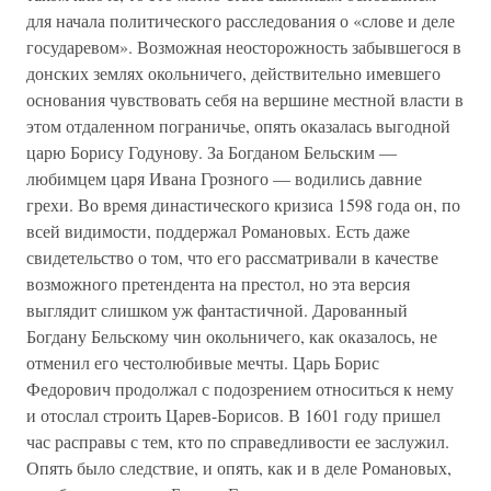
для начала политического расследования о «слове и деле
государевом». Возможная неосторожность забывшегося в
донских землях окольничего, действительно имевшего
основания чувствовать себя на вершине местной власти в
этом отдаленном пограничье, опять оказалась выгодной
царю Борису Годунову. За Богданом Бельским —
любимцем царя Ивана Грозного — водились давние
грехи. Во время династического кризиса 1598 года он, по
всей видимости, поддержал Романовых. Есть даже
свидетельство о том, что его рассматривали в качестве
возможного претендента на престол, но эта версия
выглядит слишком уж фантастичной. Дарованный
Богдану Бельскому чин окольничего, как оказалось, не
отменил его честолюбивые мечты. Царь Борис
Федорович продолжал с подозрением относиться к нему
и отослал строить Царев-Борисов. В 1601 году пришел
час расправы с тем, кто по справедливости ее заслужил.
Опять было следствие, и опять, как и в деле Романовых,