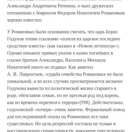
Александра Андреевича Репнина, о чьих дружеских
отношениях с боярином Федором Никитичем Романовым
хорошо известно.
У Романовых были основания считать, что царь Борис
Годунов этими ссылками «похотя их царское последнее
сродствие известь» (как сказано в «Новом летописце»).
Однако никаких прямых указов о казни погибших в
ссылке братьев Александра, Василия и Михаила
Никитичей никто не отдавал. Как заметил
А. В. Лаврентьев, «судьба семейства Романовых не была
уникальной, и во всех случаях просматривается желание
Годунова вывести из политической жизни старшего в
роде, обезглавив семью, но не пресекая род под корень,
как во времена опричного террора»[598]. Действительно,
годуновский «почерк» очень заметен. Формальный повод
для последовавшей опалы на Романовых все-таки
существовал. Но цель репрессий состояла не только в
восстановлении справедливости, наказание преследовало