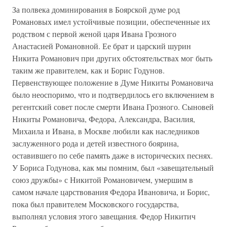
За полвека доминирования в Боярской думе род
Романовых имел устойчивые позиции, обеспеченные их
родством с первой женой царя Ивана Грозного
Анастасией Романовной. Ее брат и царский шурин
Никита Романович при других обстоятельствах мог быть
таким же правителем, как и Борис Годунов.
Первенствующее положение в Думе Никиты Романовича
было неоспоримо, что и подтвердилось его включением в
регентский совет после смерти Ивана Грозного. Сыновей
Никиты Романовича, Федора, Александра, Василия,
Михаила и Ивана, в Москве любили как наследников
заслуженного рода и детей известного боярина,
оставившего по себе память даже в исторических песнях.
У Бориса Годунова, как мы помним, был «завещательный
союз дружбы» с Никитой Романовичем, умершим в
самом начале царствования Федора Ивановича, и Борис,
пока был правителем Московского государства,
выполнял условия этого завещания. Федор Никитич