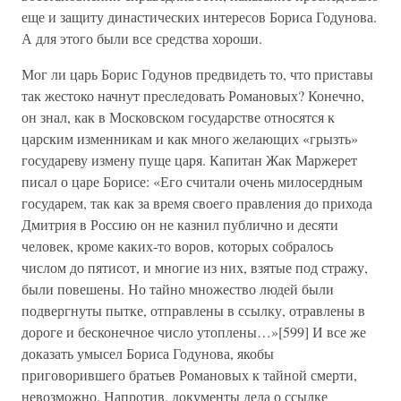
еще и защиту династических интересов Бориса Годунова.
А для этого были все средства хороши.
Мог ли царь Борис Годунов предвидеть то, что приставы
так жестоко начнут преследовать Романовых? Конечно,
он знал, как в Московском государстве относятся к
царским изменникам и как много желающих «грызть»
государеву измену пуще царя. Капитан Жак Маржерет
писал о царе Борисе: «Его считали очень милосердным
государем, так как за время своего правления до прихода
Дмитрия в Россию он не казнил публично и десяти
человек, кроме каких-то воров, которых собралось
числом до пятисот, и многие из них, взятые под стражу,
были повешены. Но тайно множество людей были
подвергнуты пытке, отправлены в ссылку, отравлены в
дороге и бесконечное число утоплены…»[599] И все же
доказать умысел Бориса Годунова, якобы
приговорившего братьев Романовых к тайной смерти,
невозможно. Напротив, документы дела о ссылке