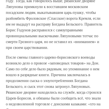
году. Тогда, как говорилось выше, рязанские дворяне
Ляпуновы примкнули к восставшим московским
посадским людям, выкатывавшим царь-пушку, чтобы
разбомбить Фроловские (Спасские) ворота Кремля, если
им не выдадут на расправу Богдана Бельского. Правитель
Борис Годунов расправился с самоуправными
провинциальными выскочками Ляпуновыми тотчас по
смерти Грозного царя, но не оставил их «вниманием» и
при своем царствовании.
После смены главного царево-борисовского воеводы
возникло дело о провозе «заповедных товаров» на Дон.
Само по себе дело было рядовым, но упоминание о нем
вошло в разрядные книги. Причина заключалась в
продолжении сыска о злоупотреблениях Богдана
Бельского, и сыск этот снова затронул Ляпуновых.
Рязанские дворяне находились на службе, когда строился
Царев-Борисов, и обязаны были сообщить всё, что знали
о недозволенной торговле с донскими казаками: «хто на