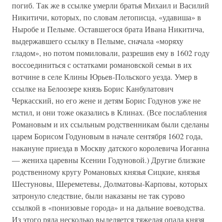
погиб. Так же в ссылке умерли братья Михаил и Василий
Никитичи, которых, по словам летописца, «удавиша» в
Ныробе и Пелыме. Оставшегося брата Ивана Никитича,
выдержавшего ссылку в Пелыме, сначала «моряху
гладом», но потом помиловали, разрешив ему в 1602 году
воссоединиться с остатками романовской семьи в их
вотчине в селе Клины Юрьев-Польского уезда. Умер в
ссылке на Белоозере князь Борис Канбулатович
Черкасский, но его жене и детям Борис Годунов уже не
мстил, и они тоже оказались в Клинах. (Все послабления
Романовым и их ссыльным родственникам были сделаны
царем Борисом Годуновым в начале сентября 1602 года,
накануне приезда в Москву датского королевича Иоганна
— жениха царевны Ксении Годуновой.) Другие близкие
родственному кругу Романовых князья Сицкие, князья
Шестуновы, Шереметевы, Долматовы-Карповы, которых
затронуло следствие, были наказаны не так сурово
ссылкой в «понизовые города» и на дальние воеводства.
Из этого ряда несколько выделяется тяжелая опала князя