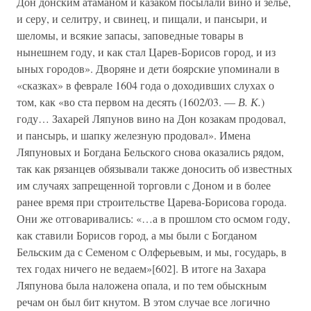
Дон донским атаманом и казаком посылали вино и зелье,
и серу, и селитру, и свинец, и пищали, и пансыри, и
шеломы, и всякие запасы, заповедные товары в
нынешнем году, и как стал Царев-Борисов город, и из
ыных городов». Дворяне и дети боярские упоминали в
«сказках» в феврале 1604 года о доходивших слухах о
том, как «во ста первом на десять (1602/03. —
В. К.
)
году… Захарей Ляпунов вино на Дон козакам продовал,
и пансырь, и шапку железную продовал». Имена
Ляпуновых и Богдана Бельского снова оказались рядом,
так как рязанцев обязывали также доносить об известных
им случаях запрещенной торговли с Доном и в более
ранее время при строительстве Царева-Борисова города.
Они же отговаривались: «…а в прошлом сто осмом году,
как ставили Борисов город, а мы были с Богданом
Бельским да с Семеном с Олферьевым, и мы, государь, в
тех годах ничего не ведаем»[602]. В итоге на Захара
Ляпунова была наложена опала, и по тем обыскным
речам он был бит кнутом. В этом случае все логично