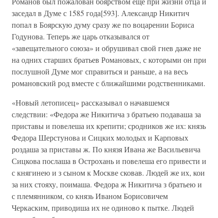
Романов был пожалован боярством еще при жизни отца и
заседал в Думе с 1585 года[593]. Александр Никитич
попал в Боярскую думу сразу же по воцарении Бориса
Годунова. Теперь же царь отказывался от
«завещательного союза» и обрушивал свой гнев даже не
на одних старших братьев Романовых, с которыми он при
послушной Думе мог справиться и раньше, а на весь
романовский род вместе с ближайшими родственниками.
«Новый летописец» рассказывал о начавшемся
следствии: «Федора же Никитича з братьею подаваша за
приставы и повелеша их крепити; сродников же их: князь
Федора Шерстунова и Сицких молодых и Карповых
роздаша за приставы ж. По князя Ивана же Васильевича
Сицкова послаша в Острохань и повелеша его привести и
с княгинею и з сыном к Москве сковав. Людей же их, кои
за них стояху, поимаша. Федора ж Никитича з братьею и
с племянником, со князь Иваном Борисовичем
Черкаским, приводиша их не одиново к пытке. Людей