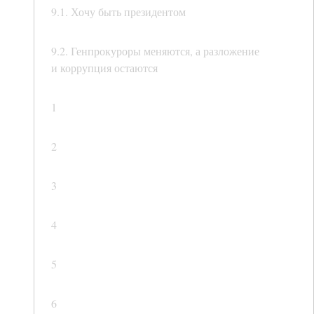
9.1. Хочу быть президентом
9.2. Генпрокуроры меняются, а разложение
и коррупция остаются
1
2
3
4
5
6