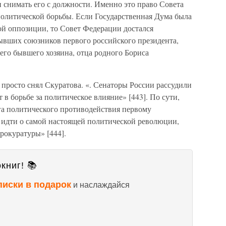
 снимать его с должности. Именно это право Совета
политической борьбы. Если Государственная Дума была
ой оппозиции, то Совет Федерации достался
ывших союзников первого российского президента,
оего бывшего хозяина, отца родного Бориса
просто снял Скуратова. «. Сенаторы России рассудили
в борьбе за политическое влияние» [443]. По сути,
га политического противодействия первому
т идти о самой настоящей политической революции,
рокуратуры» [444].
книг! 📚
писки в подарок
и наслаждайся