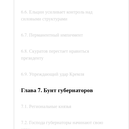
6.6. Ельцин усиливает контроль над
силовыми структурами
6.7. Перманентный импичмент
6.8. Скуратов перестает нравиться
президенту
6.9. Упреждающий удар Кремля
Глава 7. Бунт губернаторов
7.1. Региональные князья
7.2. Господа губернаторы начинают свою