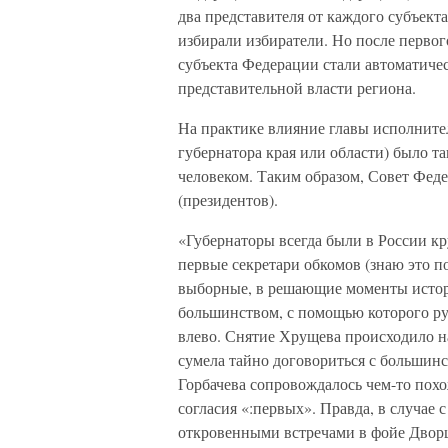
два представителя от каждого субъект
избирали избиратели. Но после первог
субъекта Федерации стали автоматичес
представительной власти региона.
На практике влияние главы исполните
губернатора края или области) было та
человеком. Таким образом, Совет Фед
(президентов).
«Губернаторы всегда были в России кр
первые секретари обкомов (знаю это по
выборные, в решающие моменты истор
большинством, с помощью которого рул
влево. Снятие Хрущева происходило на
сумела тайно договориться с большинс
Горбачева сопровождалось чем-то пох
согласия «:первых». Правда, в случае 
откровенными встречами в фойе Дворца