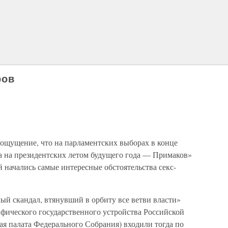
ров
 ощущение, что на парламентских выборах в конце
а на президентских летом будущего года — Примаков»
 начались самые интересные обстоятельства секс-
лый скандал, втянувший в орбиту все ветви власти»
ифического государственного устройства Российской
я палата Федерального Собрания) входили тогда по