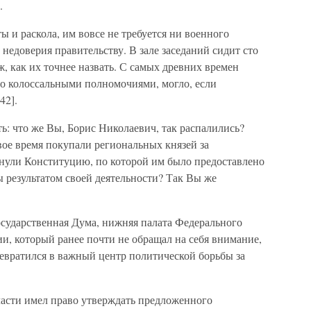
.
ы и раскола, им вовсе не требуется ни военного
недоверия правительству. В зале заседаний сидит сто
ж, как их точнее назвать. С самых древних времен
ало колоссальными полномочиями, могло, если
42].
ть: что же Вы, Борис Николаевич, так распалились?
свое время покупали региональных князей за
нули Конституцию, по которой им было предоставлено
ы результатом своей деятельности? Так Вы же
осударственная Дума, нижняя палата Федерального
и, который ранее почти не обращал на себя внимание,
ревратился в важный центр политической борьбы за
ласти имел право утверждать предложенного