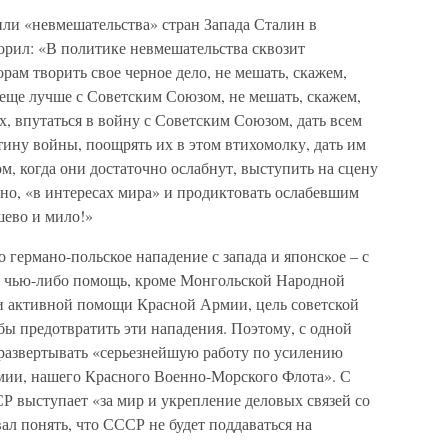
или «невмешательства» стран Запада Сталин в
орил: «В политике невмешательства сквозит
рам творить свое черное дело, не мешать, скажем,
 еще лучше с Советским Союзом, не мешать, скажем,
х, впутаться в войну с Советским Союзом, дать всем
тину войны, поощрять их в этом втихомолку, дать им
ом, когда они достаточно ослабнут, выступить на сцену
но, «в интересах мира» и продиктовать ослабевшим
шево и мило!»
германо-польское нападение с запада и японское – с
на чью-либо помощь, кроме Монгольской Народной
ри активной помощи Красной Армии, цель советской
бы предотвратить эти нападения. Поэтому, с одной
 развертывать «серьезнейшую работу по усилению
мии, нашего Красного Военно-Морского Флота». С
Р выступает «за мир и укрепление деловых связей со
ал понять, что СССР не будет поддаваться на