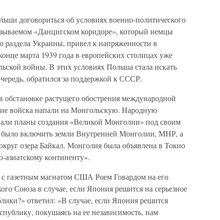
ьши договориться об условиях военно-политического
называемом «Данцигском коридоре», который немцы
о раздела Украины, привел к напряженности в
онце марта 1939 года в европейских столицах уже
ьской войны. В этих условиях Польша стала искать
очередь, обратился за поддержкой к СССР.
 в обстановке растущего обострения международной
кие войска напали на Монгольскую. Народную
вали планы создания «Великой Монголии» под своим
о было включить земли Внутренней Монголии, МНР, а
вокруг озера Байкал. Монголия была объявлена в Токио
о-азиатскому континенту».
е с газетным магнатом США Роем Говардом на его
кого Союза в случае, если Япония решится на серьезное
лики?» ответил: «В случае, если Япония решится
публику, покушаясь на ее независимость, нам