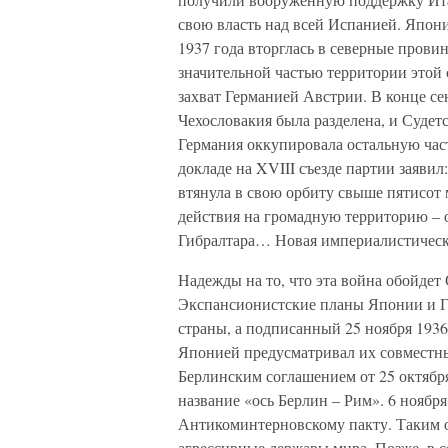
свою власть над всей Испанией. Япон
1937 года вторглась в северные прови
значительной частью территории этой 
захват Германией Австрии. В конце се
Чехословакия была разделена, и Судетс
Германия оккупировала остальную част
докладе на XVIII съезде партии заявил
втянула в свою орбиту свыше пятисот 
действия на громадную территорию – 
Гибралтара… Новая империалистическа
Надежды на то, что эта война обойде
Экспансионистские планы Японии и Г
страны, а подписанный 25 ноября 193
Японией предусматривал их совместны
Берлинским соглашением от 25 октябр
название «ось Берлин – Рим». 6 ноябр
Антикоминтерновскому пакту. Таким 
агрессивные державы мира. Позже, в с