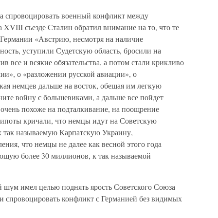
да спровоцировать военный конфликт между
 XVIII съезде Сталин обратил внимание на то, что те
 Германии «Австрию, несмотря на наличие
ьность, уступили Судетскую область, бросили на
в все и всякие обязательства, а потом стали крикливо
мии», о «разложении русской авиации», о
кая немцев дальше на восток, обещая им легкую
ните войну с большевиками, а дальше все пойдет
 очень похоже на подталкивание, на поощрение
рипоты кричали, что немцы идут на Советскую
ах так называемую Карпатскую Украину,
ния, что немцы не далее как весной этого года
ющую более 30 миллионов, к так называемой
й шум имел целью поднять ярость Советского Союза
 и спровоцировать конфликт с Германией без видимых