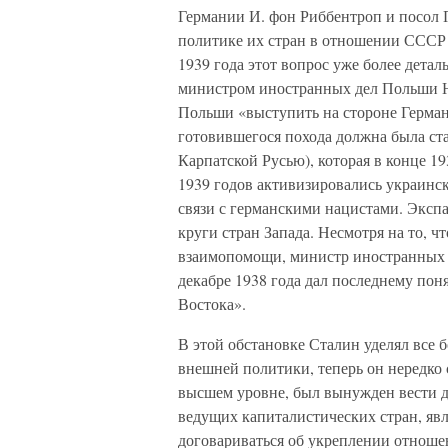
Германии И. фон Риббентроп и посол
политике их стран в отношении СССР 
1939 года этот вопрос уже более детал
министром иностранных дел Польши Ю
Польши «выступить на стороне Герман
готовившегося похода должна была ста
Карпатской Русью), которая в конце 1
1939 годов активизировались украинс
связи с германскими нацистами. Эксп
круги стран Запада. Несмотря на то, 
взаимопомощи, министр иностранных д
декабре 1938 года дал последнему пон
Востока».
В этой обстановке Сталин уделял все
внешней политики, теперь он нередко 
высшем уровне, был вынужден вести д
ведущих капиталистических стран, яв
договариваться об укреплении отноше