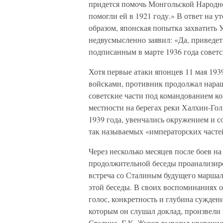
придется помочь Монгольской Народ
помогли ей в 1921 году.» В ответ на 
образом, японская попытка захватить
недвусмысленно заявил: «Да, приведет
подписанным в марте 1936 года совет
Хотя первые атаки японцев 11 мая 19
войсками, противник продолжал нара
советские части под командованием ко
местности на берегах реки Халхин-Гол
1939 года, увенчались окружением и 
так называемых «императорских часте
Через несколько месяцев после боев н
продолжительной беседы проанализиро
встреча со Сталиным будущего маршала,
этой беседы. В своих воспоминаниях о
голос, конкретность и глубина сужден
которым он слушал доклад, произвели 
Сталина, Г.К. Жуков выразил увереннос