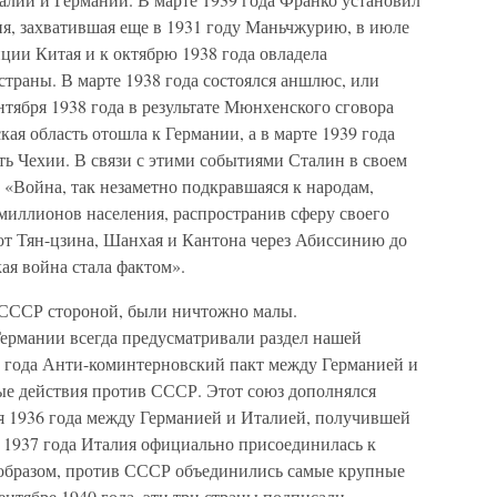
ия, захватившая еще в 1931 году Маньчжурию, в июле
нции Китая и к октябрю 1938 года овладела
страны. В марте 1938 года состоялся аншлюс, или
нтября 1938 года в результате Мюнхенского сговора
кая область отошла к Германии, а в марте 1939 года
ь Чехии. В связи с этими событиями Сталин в своем
: «Война, так незаметно подкравшаяся к народам,
миллионов населения, распространив сферу своего
от Тян-цзина, Шанхая и Кантона через Абиссинию до
я война стала фактом».
т СССР стороной, были ничтожно малы.
ермании всегда предусматривали раздел нашей
6 года Анти-коминтерновский пакт между Германией и
е действия против СССР. Этот союз дополнялся
я 1936 года между Германией и Италией, получившей
я 1937 года Италия официально присоединилась к
образом, против СССР объединились самые крупные
ентябре 1940 года, эти три страны подписали