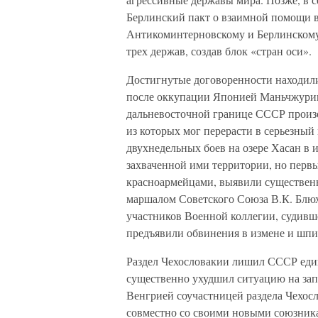
Берлинский пакт о взаимной помощи в
Антикоминтерновскому и Берлинскому
трех держав, создав блок «стран оси».
Достигнутые договоренности находили 
после оккупации Японией Маньчжурии 
дальневосточной границе СССР произ
из которых мог перерасти в серьезный
двухнедельных боев на озере Хасан в 
захваченной ими территории, но перв
красноармейцами, выявили существен
маршалом Советского Союза В.К. Блюх
участников Военной коллегии, судивше
предъявили обвинения в измене и шпио
Раздел Чехословакии лишил СССР еди
существенно ухудшил ситуацию на запа
Венгрией соучастницей раздела Чехос
совместно со своими новыми союзника