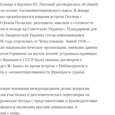
 Польши в Берлине Ю. Липский договорились об обшей
на основе Антикоминтерновского пакта. В январе
ьно прорабатывался вовремя встречи Гитлера с
.Беком Польские дипломаты заявляли о готовности
ии в походе на Советскую Украину», Плацдармом для
ть Закарпатская Украина (тогда именовавшаяся
938 года отделилась от Чехословакии. Зимой 1938—
кие националистические организации, имевшие давние
ансия Германии на восток вполне устраивала правящие
что Франция и СССР были связаны договором о
ел Ж. Боннэ во время встречи с Риббентропом в
ять о «незаинтересованности Франции в судьбах
 больше внимания международным делам, вопросам
сам участвовал в дипломатических переговорах на
ружеские беседы с представителями и руководителями
лявшихся заклятыми врагами коммунизма, и
ний с ними.