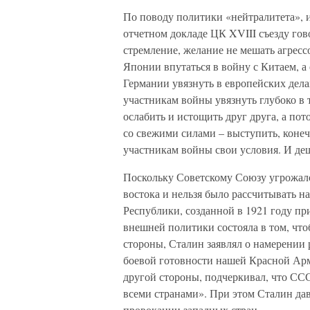
По поводу политики «нейтралитета», 
отчетном докладе ЦК XVIII съезду гов
стремление, желание не мешать агрессо
Японии впутаться в войну с Китаем, а
Германии увязнуть в европейских дела
участникам войны увязнуть глубоко в 
ослабить и истощить друг друга, а пот
со свежими силами – выступить, конеч
участникам войны свои условия. И де
Поскольку Советскому Союзу угрожало 
востока и нельзя было рассчитывать 
Республики, созданной в 1921 году п
внешней политики состояла в том, что
стороны, Сталин заявлял о намерении
боевой готовности нашей Красной Ар
другой стороны, подчеркивал, что ССС
всеми странами». При этом Сталин дав
провокации западных стран.