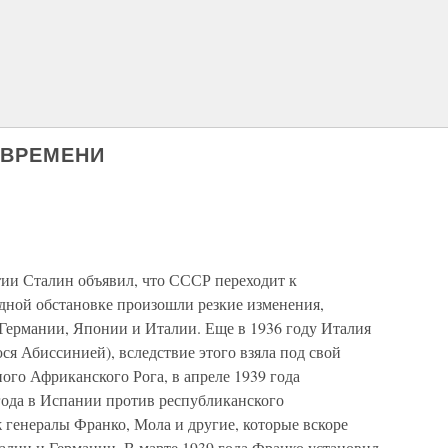
 ВРЕМЕНИ
ртии Сталин объявил, что СССР переходит к
ной обстановке произошли резкие изменения,
Германии, Японии и Италии. Еще в 1936 году Италия
я Абиссинией), вследствие этого взяла под свой
ного Африканского Рога, в апреле 1939 года
ода в Испании против республиканского
 генералы Франко, Мола и другие, которые вскоре
лии и Германии. В марте 1939 года Франко установил