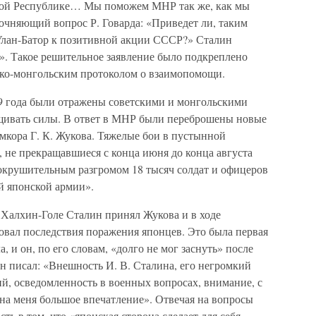
ной Республике… Мы поможем МНР так же, как мы
уточняющий вопрос Р. Говарда: «Приведет ли, таким
 Улан-Батор к позитивной акции СССР?» Сталин
». Такое решительное заявление было подкреплено
ско-монгольским протоколом о взаимопомощи.
39 года были отражены советскими и монгольскими
щивать силы. В ответ в МНР были переброшены новые
мкора Г. К. Жукова. Тяжелые бои в пустынной
, не прекращавшиеся с конца июня до конца августа
сокрушительным разгромом 18 тысяч солдат и офицеров
й японской армии».
а Халхин-Голе Сталин принял Жукова и в ходе
вал последствия поражения японцев. Это была первая
 и он, по его словам, «долго не мог заснуть» после
н писал: «Внешность И. В. Сталина, его негромкий
ий, осведомленность в военных вопросах, внимание, с
на меня большое впечатление». Отвечая на вопросы
ть в том, что «японская сторона сделает для себя