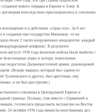
 создании нового порядка в Европе и Азии. К
 договорам впоследствии присоединились и союзники
воплощение и в действиях «стран оси». За 8 лет
и создания там государства Маньчжоу– ro на
ошло более 2 тысяч вооруженных инцидентов, каждый
 международный конфликт. В результате
июле-августе 1938 года японские войска были выбиты с
ые безуспешные атаки и потери, понесенные
ные недостатки Дальневосточной армии, руководимой
ером. (Вскоре маршал, который был одним из
й Тухачевского и других, был арестован, ему
наже, и он был расстрелян.)
нственного союзника в Центральной Европе и
дной границе. Польша, став вместе с Германией и
ловакии, готовилась продолжать экспансию на Восток
ми. 24 октября 1938 года министр иностранных дел