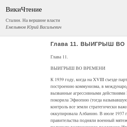
ВикиЧтение
Сталин. На вершине власти
Емельянов Юрий Васильевич
Глава 11. ВЫИГРЫШ ВО
Глава 11.
ВЫИГРЫШ ВО ВРЕМЕНИ
К 1939 году, когда на XVIII съезде па
построению коммунизма, в международ
вызванные агрессивными действиями 
покорила Эфиопию (тогда называвшуюс
контроль все земли стратегически важ
оккупировала Албанию. В июле 1937 г
правительства подняли военный мятеж
получили вооруженную поддержку Ита