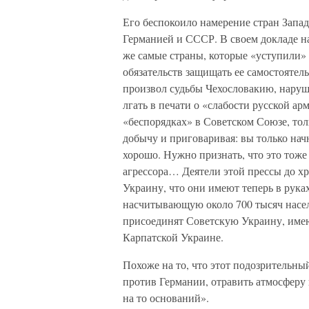
Его беспокоило намерение стран Запа
Германией и СССР. В своем докладе на
же самые страны, которые «уступили»
обязательств защищать ее самостоятел
произвол судьбы Чехословакию, наруши
лгать в печати о «слабости русской ар
«беспорядках» в Советском Союзе, тол
добычу и приговаривая: вы только нач
хорошо. Нужно признать, что это тоже
агрессора… Деятели этой прессы до х
Украину, что они имеют теперь в рук
насчитывающую около 700 тысяч населе
присоединят Советскую Украину, име
Карпатской Украине.
Похоже на то, что этот подозрительны
против Германии, отравить атмосферу
на то оснований».