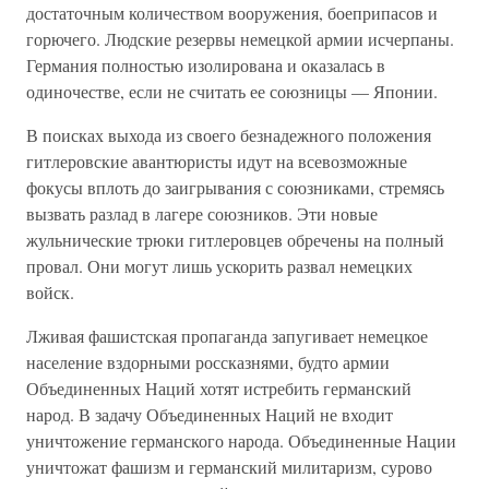
достаточным количеством вооружения, боеприпасов и
горючего. Людские резервы немецкой армии исчерпаны.
Германия полностью изолирована и оказалась в
одиночестве, если не считать ее союзницы — Японии.
В поисках выхода из своего безнадежного положения
гитлеровские авантюристы идут на всевозможные
фокусы вплоть до заигрывания с союзниками, стремясь
вызвать разлад в лагере союзников. Эти новые
жульнические трюки гитлеровцев обречены на полный
провал. Они могут лишь ускорить развал немецких
войск.
Лживая фашистская пропаганда запугивает немецкое
население вздорными россказнями, будто армии
Объединенных Наций хотят истребить германский
народ. В задачу Объединенных Наций не входит
уничтожение германского народа. Объединенные Нации
уничтожат фашизм и германский милитаризм, сурово