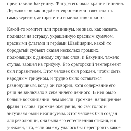
представили Бакунину. Фигура его была крайне типична.
Держался он как подобает европейской известности:
самоуверенно, авторитетно и милостиво просто.
Какой-то комитет или президиум, не знаю, как назвать,
поднялся на эстраду, украшенную красным кумачом,
красными флагами и гербами Швейцарии, какой-то
бородатый субъект сказал несколько громких,
подходящих к данному случаю слов, и Бакунин, тяжело
ступая, взошел на трибуну. Его ораторский темперамент
был поразителен. Этот человек был рожден, чтобы быть
народным трибуном, и трудно было оставаться
равнодушным, когда он говорил, хотя содержание его
речи не заключало в себе ничего ценного. В ней было
больше восклицаний, чем мысли, громкие, напыщенные
фразы и слова, громкие обещания, но сам голос и
энтузиазм были неописуемы. Этот человек был создан
для революции, она была его естественная стихия, и я
убежден, что, если бы ему удалось бы перестроить какое-