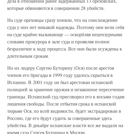
дела в отношении ранее задержанных 13 ореховских,
которые обвиняются в совершении 28 убийств.
На суде ореховцы сразу поняли, что на снисхождение
суда у них нет никакой надежды. Поэтому они вели себя
на суде крайне вызывающе — оскорбляя нецензурными
словами прокурора в зале суда и проявляя полное
безразличие к ходу процесса. Все они были осуждены к
длительным срокам.
Но их лидеру Сергею Буторину (Ося) после арестов
членов его бригады в 1999 году удалось скрыться в
Испании. В 2001 году он был арестован испанской
полицией за хранение оружия и незаконное пересечение
границы. Испанский суд приговорил его к восьми годам
лишения свободы. После отбытия срока в испанской
тюрьме Ося, по всей видимости, будет экстрадирован в
Россию, где его будут судить за совершенные здесь
убийства. В декабре испанские власти все же выдали на
время суда Сергея Буторина в Москву.