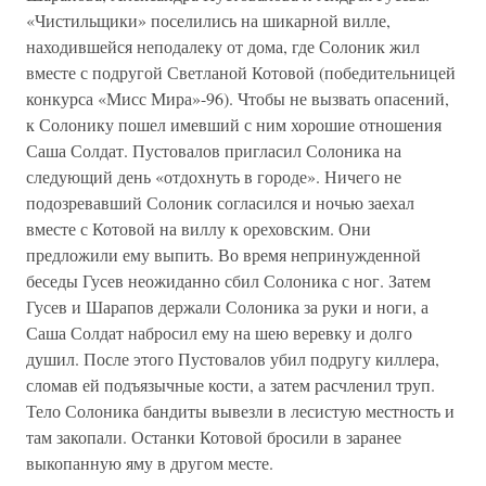
«Чистильщики» поселились на шикарной вилле,
находившейся неподалеку от дома, где Солоник жил
вместе с подругой Светланой Котовой (победительницей
конкурса «Мисс Мира»-96). Чтобы не вызвать опасений,
к Солонику пошел имевший с ним хорошие отношения
Саша Солдат. Пустовалов пригласил Солоника на
следующий день «отдохнуть в городе». Ничего не
подозревавший Солоник согласился и ночью заехал
вместе с Котовой на виллу к ореховским. Они
предложили ему выпить. Во время непринужденной
беседы Гусев неожиданно сбил Солоника с ног. Затем
Гусев и Шарапов держали Солоника за руки и ноги, а
Саша Солдат набросил ему на шею веревку и долго
душил. После этого Пустовалов убил подругу киллера,
сломав ей подъязычные кости, а затем расчленил труп.
Тело Солоника бандиты вывезли в лесистую местность и
там закопали. Останки Котовой бросили в заранее
выкопанную яму в другом месте.