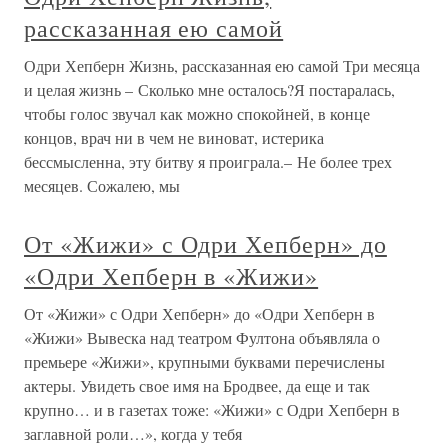
рассказанная ею самой
Одри Хепберн Жизнь, рассказанная ею самой Три месяца
и целая жизнь – Сколько мне осталось?Я постаралась,
чтобы голос звучал как можно спокойней, в конце
концов, врач ни в чем не виноват, истерика
бессмысленна, эту битву я проиграла.– Не более трех
месяцев. Сожалею, мы
От «Жижи» с Одри Хепберн» до
«Одри Хепберн в «Жижи»
От «Жижи» с Одри Хепберн» до «Одри Хепберн в
«Жижи» Вывеска над театром Фултона объявляла о
премьере «Жижи», крупными буквами перечислены
актеры. Увидеть свое имя на Бродвее, да еще и так
крупно… и в газетах тоже: «Жижи» с Одри Хепберн в
заглавной роли…», когда у тебя