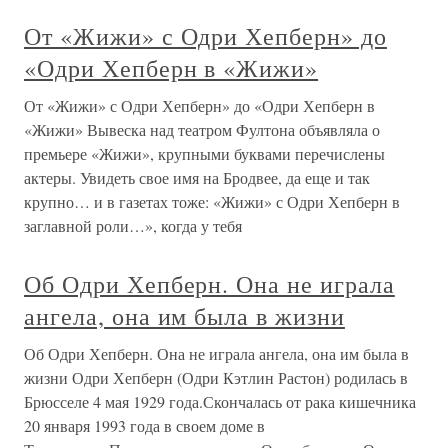
От «Жижи» с Одри Хепберн» до
«Одри Хепберн в «Жижи»
От «Жижи» с Одри Хепберн» до «Одри Хепберн в
«Жижи» Вывеска над театром Фултона объявляла о
премьере «Жижи», крупными буквами перечислены
актеры. Увидеть свое имя на Бродвее, да еще и так
крупно… и в газетах тоже: «Жижи» с Одри Хепберн в
заглавной роли…», когда у тебя
Об Одри Хепберн. Она не играла
ангела, она им была в жизни
Об Одри Хепберн. Она не играла ангела, она им была в
жизни Одри Хепберн (Одри Кэтлин Растон) родилась в
Брюсселе 4 мая 1929 года.Скончалась от рака кишечника
20 января 1993 года в своем доме в