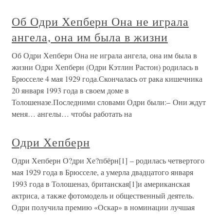
Об Одри Хепберн Она не играла
ангела, она им была в жизни
Об Одри Хепберн Она не играла ангела, она им была в
жизни Одри Хепберн (Одри Кэтлин Растон) родилась в
Брюсселе 4 мая 1929 года.Скончалась от рака кишечника
20 января 1993 года в своем доме в
Толошеназе.Последними словами Одри были:– Они ждут
меня… ангелы… чтобы работать на
Одри Хепберн
Одри Хепберн О?дри Хе?пбёрн[1] – родилась четвертого
мая 1929 года в Брюсселе, а умерла двадцатого января
1993 года в Толошеназ, британская[1]и американская
актриса, а также фотомодель и общественный деятель.
Одри получила премию «Оскар» в номинации лучшая