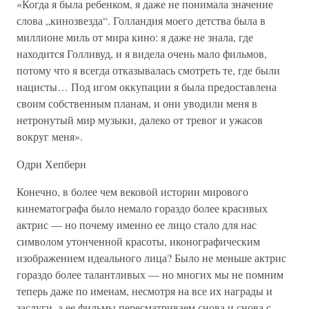
«Когда я была ребенком, я даже не понимала значение
слова „кинозвезда“. Голландия моего детства была в
миллионе миль от мира кино: я даже не знала, где
находится Голливуд, и я видела очень мало фильмов,
потому что я всегда отказывалась смотреть те, где были
нацисты… Под игом оккупации я была предоставлена
своим собственным планам, и они уводили меня в
нетронутый мир музыки, далеко от тревог и ужасов
вокруг меня».
Одри Хепберн
Конечно, в более чем вековой истории мирового
кинематографа было немало гораздо более красивых
актрис — но почему именно ее лицо стало для нас
символом утонченной красоты, иконографическим
изображением идеального лица? Было не меньше актрис
гораздо более талантливых — но многих мы не помним
теперь даже по именам, несмотря на все их награды и
заслуги, а ее фильмы пересматриваем снова и снова с