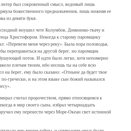
х литер был сокровенный смысл, ведомый лишь
ормула божественного предназначения, лишь нижняя ее
ва из девяти букв.
осподний внушил чете Колумбов, Доминико-ткачу и
венца Христофором. Некогда к старому паромщику
л: «Перевези меня через реку». Была пора половодья,
я бы переправиться на другой берег, но паромщик
 бушующий поток. И идти было легко, хотя непомерно
яжело плечам твоим, ибо несешь ты на себе всю
л на берег, ему было сказано: «Отныне да будет твое
по-гречески, и на этом языке сын божий назывался
несу».
мирал считал пророчеством, прямо относящимся к
когда в мир своего сына, избрал четырнадцать
оручил ему перенести через Море-Океан свет истинной
открыло ему вещие тайны, и символами оных были