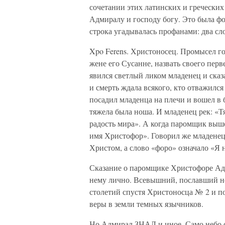
сочетании этих латинских и гречески
Адмиралу и господу богу. Это была ф
строка угадывалась профанами: два сло
Xpo Ferens. Христоносец. Промысел г
жене его Сусанне, назвать своего пер
явился светлый ликом младенец и сказа
и смерть ждала всякого, кто отважилс
посадил младенца на плечи и вошел в
тяжела была ноша. И младенец рек: «Т
радость мира». А когда паромщик выше
имя Христофор». Говорил же младенец 
Христом, а слово «форо» означало «Я 
Сказание о паромщике Христофоре Ад
нему лично. Всевышний, пославший не
столетий спустя Христоносца № 2 и п
веры в земли темных язычников.
Но Адмирал ЗНАЛ и иное. Само небо 