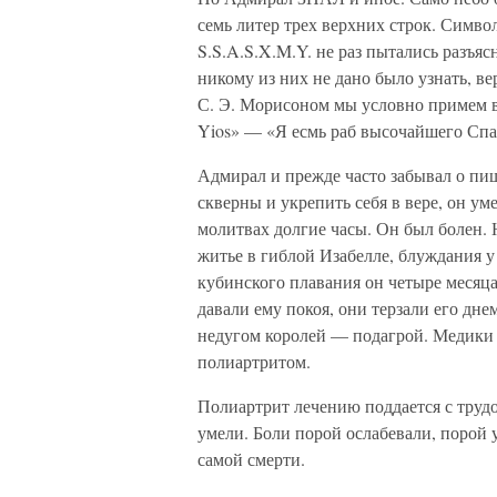
семь литер трех верхних строк. Симв
S.S.A.S.X.M.Y. не раз пытались разъясн
никому из них не дано было узнать, в
С. Э. Морисоном мы условно примем вар
Yios» — «Я есмь раб высочайшего Сп
Адмирал и прежде часто забывал о пище
скверны и укрепить себя в вере, он ум
молитвах долгие часы. Он был болен. 
житье в гиблой Изабелле, блуждания 
кубинского плавания он четыре месяца
давали ему покоя, они терзали его дне
недугом королей — подагрой. Медики 
полиартритом.
Полиартрит лечению поддается с трудо
умели. Боли порой ослабевали, порой 
самой смерти.