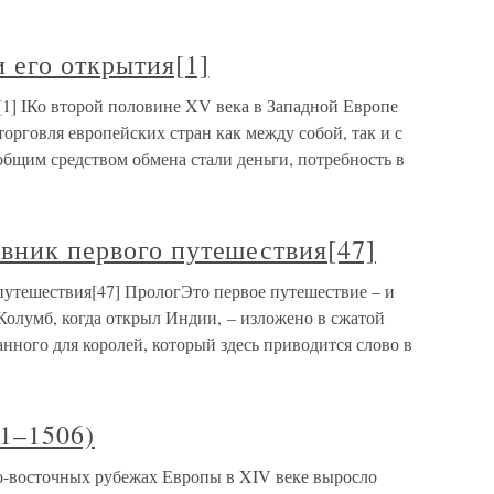
 его открытия[1]
[1] IКо второй половине XV века в Западной Европе
торговля европейских стран как между собой, так и с
бщим средством обмена стали деньги, потребность в
вник первого путешествия[47]
утешествия[47] ПрологЭто первое путешествие – и
Колумб, когда открыл Индии, – изложено в сжатой
анного для королей, который здесь приводится слово в
1–1506)
о-восточных рубежах Европы в XIV веке выросло