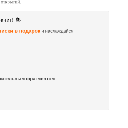
 открытий.
книг! 📚
писки в подарок
и наслаждайся
омительным фрагментом.