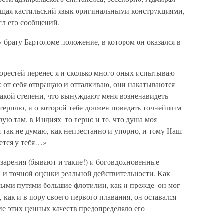
гащая кастильский язык оригинальными конструкциями,
л его сообщений.
у брату Бартоломе положение, в котором он оказался в
горестей перенес я и сколько много оных испытываю
 их от себя отвращаю и отталкиваю, они накатываются
 такой степени, что вынуждают меня возненавидеть
я терплю, и о которой тебе должен поведать точнейшим
твую там, в Индиях, то верно и то, что душа моя
 я так не думаю, как непрестанно и упорно, и тому Наш
ается у тебя…»
озарения (бывают и такие!) и боговдохновенные
 и точной оценки реальной действительности. Как
ными путями большие флотилии, как и прежде, он мог
 как и в пору своего первого плавания, он оставался
е этих ценных качеств предопределяло его