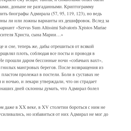
олами, доныне не разгаданными. Криптограмму
ить биографы Адмирала (57, 95, 119, 123), но ведь
ерны ли или ложны варианты их дешифровок. Вслед за
иант «Servus Sum Altissimi Salvatoris Xpistos Mariae
асителя Христа, сына Марии…»
 и сне, теперь же, дабы отрешиться от всякой
ерщвлял плоть, соблюдая все посты и проводя в
Не прошли даром бессонные ночи «собачьих вахт»,
у гнилых мангровых берегов. После возвращения из
 пластом пролежал в постели. Боли в суставах не
м и ночью, и лекари утверждали, что он страдает
наших дней склонны думать, что Адмирал болел
м даже в XX веке, в XV столетии бороться с ним не
усиливались, но избавиться от них Адмирал не мог до