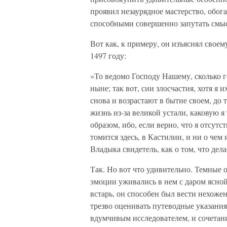
проявил незаурядное мастерство, обо
способными совершенно запутать смыс
Вот как, к примеру, он изъяснял своем
1497 году:
«То ведомо Господу Нашему, сколько 
ныне; так вот, сии злосчастия, хотя я
снова и возрастают в бытие своем, до
жизнь из-за великой устали, каковую 
образом, ибо, если верно, что я отсутс
томится здесь, в Кастилии, и ни о чем
Владыка свидетель, как о том, что дел
Так. Но вот что удивительно. Темные 
эмоции уживались в нем с даром ясной
встарь, он способен был вести нехоже
трезво оценивать путеводные указания,
вдумчивым исследователем, и сочетани