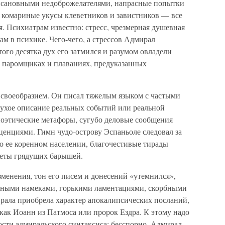
 с сановными недоброжелателями, напрасные попытки
, комариные укусы клеветников и завистников — все
. Психиатрам известно: стресс, чрезмерная душевная
ам в психике. Чего-чего, а стрессов Адмирал
того десятка дух его затмился и разумом овладели
 паромщиках и плаваниях, предуказанных
 своеобразием. Он писал тяжелым языком с частыми
сухое описание реальных событий или реальной
поэтические метафоры, сугубо деловые сообщения
енциями. Гимн чудо-острову Эспаньоле следовал за
о ее коренном населении, благочестивые тирады
четы грядущих барышей.
менения, тон его писем и донесений «утемнился»,
льными намеками, горькими ламентациями, скорбными
рала приобрела характер апокалипсических посланий,
как Иоанн из Патмоса или пророк Ездра. К этому надо
сти адмиральского синтаксиса; бесспорно, Адмирал