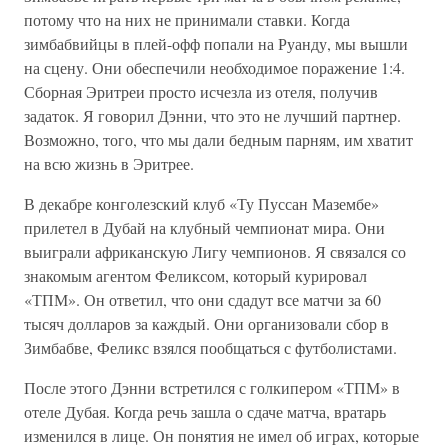
потому что на них не принимали ставки. Когда
зимбабвийцы в плей-офф попали на Руанду, мы вышли
на сцену. Они обеспечили необходимое поражение 1:4.
Сборная Эритреи просто исчезла из отеля, получив
задаток. Я говорил Дэнни, что это не лучший партнер.
Возможно, того, что мы дали бедным парням, им хватит
на всю жизнь в Эритрее.
В декабре конголезский клуб «Ту Пуссан Мазембе»
прилетел в Дубай на клубный чемпионат мира. Они
выиграли африканскую Лигу чемпионов. Я связался со
знакомым агентом Феликсом, который курировал
«ТПМ». Он ответил, что они сдадут все матчи за 60
тысяч долларов за каждый. Они организовали сбор в
Зимбабве, Феликс взялся пообщаться с футболистами.
После этого Дэнни встретился с голкипером «ТПМ» в
отеле Дубая. Когда речь зашла о сдаче матча, вратарь
изменился в лице. Он понятия не имел об играх, которые