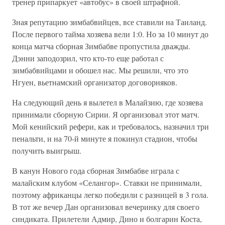
тренер припаркует «автобус» в своей штрафной.
Зная репутацию зимбабвийцев, все ставили на Таиланд.
После первого тайма хозяева вели 1:0. Но за 10 минут до
конца матча сборная Зимбабве пропустила дважды.
Дэнни заподозрил, что кто-то еще работал с
зимбабвийцами и обошел нас. Мы решили, что это
Нгуен, вьетнамский организатор договорняков.
На следующий день я вылетел в Малайзию, где хозяева
принимали сборную Сирии. Я организовал этот матч.
Мой кенийский рефери, как и требовалось, назначил три
пенальти, и на 70-й минуте я покинул стадион, чтобы
получить выигрыш.
В канун Нового года сборная Зимбабве играла с
малайским клубом «Селангор». Ставки не принимали,
поэтому африканцы легко победили с разницей в 3 гола.
В тот же вечер Дан организовал вечеринку для своего
синдиката. Прилетели Адмир, Дино и болгарин Коста,