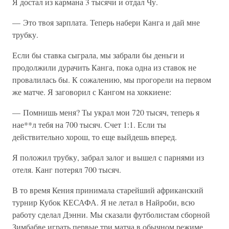
Я достал из кармана 3 тысячи и отдал Чу.
— Это твоя зарплата. Теперь набери Канга и дай мне
трубку.
Если бы ставка сыграла, мы забрали бы деньги и
продолжили дурачить Канга, пока одна из ставок не
провалилась бы. К сожалению, мы прогорели на первом
же матче. Я заговорил с Кангом на хоккиене:
— Помнишь меня? Ты украл мои 720 тысяч, теперь я
нае**л тебя на 700 тысяч. Счет 1:1. Если ты
действительно хорош, то еще выйдешь вперед.
Я положил трубку, забрал залог и вышел с парнями из
отеля. Канг потерял 700 тысяч.
В то время Кения принимала старейший африканский
турнир Кубок КЕСАФА. Я не летал в Найроби, всю
работу сделал Дэнни. Мы сказали футболистам сборной
Зимбабве играть первые три матча в обычном режиме,