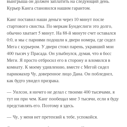
выигрыша он должен заплатить на следующий день.
Курьер Канга становился нашим гарантом.
Канг поставил наши деньги через 10 минут после
стартового свистка. По меркам Бундеслиги это долго,
обычно хватает 5 минут. На 88-й минуте счет оставался
0:0, и мы с парнями подошли к двери номера, где сидел
Мега с курьером. У двери стоял парень, укравший мои
400 тысяч у Прасада. Он улыбнулся, думая, что я босс
Меги. Я просто отбросил его в сторону и вломился в
комнату. К моему удивлению, вместе с Мегой сидел
парикмахер Чу, доверенное лицо Дана. Он побледнел,
как будто увидел призрака.
— Уилсон, я ничего не делал с твоими 400 тысячами, я
тут ни при чем. Канг пообещал мне 3 тысячи, если я буду
представлять его. Поэтому я здесь.
— Чу, у меня нет претензий к тебе, успокойся.