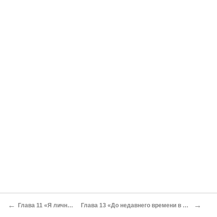
←
→
Глава 11 «Я лично вывел Гондурас и Нигерию на ЧМ-2010»
Глава 13 «До недавнего времени в Сингапуре законодательно были запрещены анальный секс и куннилингус»