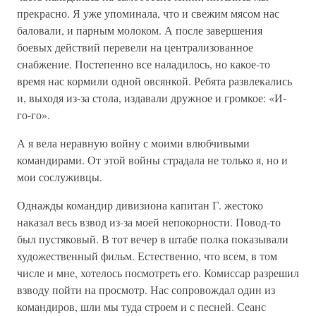
прекрасно. Я уже упоминала, что и свежим мясом нас
баловали, и парным молоком. А после завершения
боевых действий перевели на централизованное
снабжение. Постепенно все наладилось, но какое-то
время нас кормили одной овсянкой. Ребята развлекались
и, выходя из-за стола, издавали дружное и громкое: «И-
го-го».
А я вела неравную войну с моими влюбчивыми
командирами. От этой войны страдала не только я, но и
мои сослуживцы.
Однажды командир дивизиона капитан Г. жестоко
наказал весь взвод из-за моей непокорности. Повод-то
был пустяковый. В тот вечер в штабе полка показывали
художественный фильм. Естественно, что всем, в том
числе и мне, хотелось посмотреть его. Комиссар разрешил
взводу пойти на просмотр. Нас сопровождал один из
командиров, шли мы туда строем и с песней. Сеанс