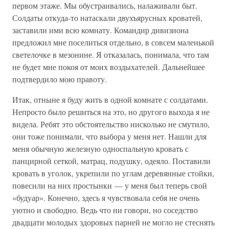
первом этаже. Мы обустраивались, налаживали быт.
Солдаты откуда-то натаскали двухъярусных кроватей,
заставили ими всю комнату. Командир дивизиона
предложил мне поселиться отдельно, в совсем маленькой
светелочке в мезонине. Я отказалась, понимала, что там
не будет мне покоя от моих воздыхателей. Дальнейшее
подтвердило мою правоту.
Итак, отныне я буду жить в одной комнате с солдатами.
Непросто было решиться на это, но другого выхода я не
видела. Ребят это обстоятельство нисколько не смутило,
они тоже понимали, что выбора у меня нет. Нашли для
меня обычную железную односпальную кровать с
панцирной сеткой, матрац, подушку, одеяло. Поставили
кровать в уголок, укрепили по углам деревянные стойки,
повесили на них простынки — у меня был теперь свой
«будуар». Конечно, здесь я чувствовала себя не очень
уютно и свободно. Ведь что ни говори, но соседство
двадцати молодых здоровых парней не могло не стеснять