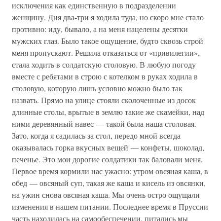
исключения как единственную в подразделении
женщину. Дня два-три я ходила туда, но скоро мне стало
противно: иду, бывало, а на меня нацелены десятки
мужских глаз. Было такое ощущение, будто сквозь строй
меня пропускают. Решила отказаться от «привилегии»,
стала ходить в солдатскую столовую. В любую погоду
вместе с ребятами в строю с котелком в руках ходила в
столовую, которую лишь условно можно было так
назвать. Прямо на улице стояли сколоченные из досок
длинные столы, врытые в землю такие же скамейки, над
ними деревянный навес — такой была наша столовая.
Зато, когда я садилась за стол, передо мной всегда
оказывалась горка вкусных вещей — конфеты, шоколад,
печенье. Это мои дорогие солдатики так баловали меня.
Первое время кормили нас ужасно: утром овсяная каша, в
обед — овсяный суп, такая же каша и кисель из овсянки,
на ужин снова овсяная каша. Мы очень остро ощущали
изменения в нашем питании. Последнее время в Пруссии
часть находилась на самообеспечении, питались мы