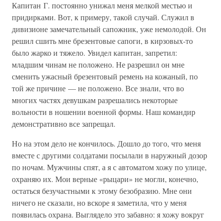
Капитан Г. постоянно унижал меня мелкой местью и
придирками. Вот, к примеру, такой случай. Служил в
дивизионе замечательный сапожник, уже немолодой. Он
решил сшить мне брезентовые сапоги, в кирзовых-то
было жарко и тяжело. Увидел капитан, запретил:
младшим чинам не положено. Не разрешил он мне
сменить ужасный брезентовый ремень на кожаный, по
той же причине — не положено. Все знали, что во
многих частях девушкам разрешались некоторые
вольности в ношении военной формы. Наш командир
демонстративно все запрещал.
Но на этом дело не кончилось. Дошло до того, что меня
вместе с другими солдатами посылали в наружный дозор
по ночам. Мужчины спят, а я с автоматом хожу по улице,
охраняю их. Мои верные «рыцари» не могли, конечно,
остаться безучастными к этому безобразию. Мне они
ничего не сказали, но вскоре я заметила, что у меня
появилась охрана. Выглядело это забавно: я хожу вокруг