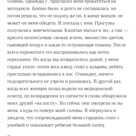
Помню, однажды Г. пригласил меня прокатиться на
мотоцикле. Боязно было, я долго не соглашалась, но
потом решила, что не подлец же он, в конце концов, не
может он меня обидеть. И поехала с ним. Прогулка
получилась замечательная. Капитан въехал в лес, а там —
красота неописуемая: свежая зелень, множество цветов,
пьянящий воздух и какая-то оглушающая тишина. После
всего пережитого это воспринималось как нечто
нереальное. Но когда мы возвратились домой, у меня
сердце упало: почти весь взвод стоял у казармы, ребята
пристально вглядывались в нас. Очевидно, ничего
подозрительного не узрели и разошлись. В другой раз,
когда всех женщин полка водили на медицинский
осмотр, по возвращении из санчасти я снова обнаружила
моих друзей «на посту». Но сейчас они смотрели не на
меня, а куда-то поверх моей головы. Я обернулась и
увидела, что сопровождавший меня старшина стоит с
улыбкой и показывает ребятам большой палец.