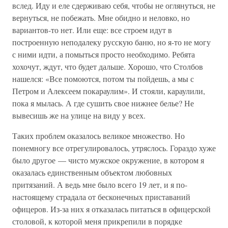
вслед. Иду и еле сдерживаю себя, чтобы не оглянуться, не
вернуться, не побежать. Мне обидно и неловко, но
вариантов-то нет. Или еще: все строем идут в
построенную неподалеку русскую баню, но я-то не могу
с ними идти, а помыться просто необходимо. Ребята
хохочут, ждут, что будет дальше. Хорошо, что Столбов
нашелся: «Все помоются, потом ты пойдешь, а мы с
Петром и Алексеем покараулим». И стояли, караулили,
пока я мылась. А где сушить свое нижнее белье? Не
вывесишь же на улице на виду у всех.
Таких проблем оказалось великое множество. Но
понемногу все отрегулировалось, утряслось. Гораздо хуже
было другое — чисто мужское окружение, в котором я
оказалась единственным объектом любовных
притязаний. А ведь мне было всего 19 лет, и я по-
настоящему страдала от бесконечных приставаний
офицеров. Из-за них я отказалась питаться в офицерской
столовой, к которой меня прикрепили в порядке