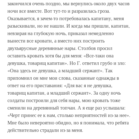
закончился очень поздно, мы вернулись около двух часов
ночи все вместе. Вот тут-то и разразилась гроза.
Оказывается, я зачем-то потребовалась капитану, меня
разыскивали, но не нашли. И когда мы пришли, капитан,
невзирая на глубокую ночь, приказал немедленно
вынести все кровати, а вместо них построить
двухъярусные деревянные нары. Столбов просил
оставить кровать хотя бы для меня: «Все-таки она
девушка, товарищ капитан». Но Г. ответил грубо и зло:
«Она здесь не девушка, а младший сержант». Так
припомнил он мне мои слова, сказанные однажды в
ответ на его приставания: «Для вас я не девушка,
товарищ капитан, а младший сержант». За одну ночь
солдаты построили для себя нары, мою кровать тоже
сменили на деревянный топчан. А я еще раз услышала:
«Черт принес ее к нам, столько неприятностей из-за нее».
Мне было невероятно обидно, но я понимала, что ребята
действительно страдали из-за меня.