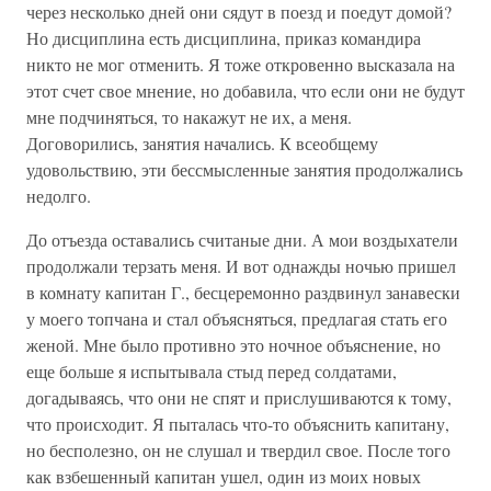
через несколько дней они сядут в поезд и поедут домой?
Но дисциплина есть дисциплина, приказ командира
никто не мог отменить. Я тоже откровенно высказала на
этот счет свое мнение, но добавила, что если они не будут
мне подчиняться, то накажут не их, а меня.
Договорились, занятия начались. К всеобщему
удовольствию, эти бессмысленные занятия продолжались
недолго.
До отъезда оставались считаные дни. А мои воздыхатели
продолжали терзать меня. И вот однажды ночью пришел
в комнату капитан Г., бесцеремонно раздвинул занавески
у моего топчана и стал объясняться, предлагая стать его
женой. Мне было противно это ночное объяснение, но
еще больше я испытывала стыд перед солдатами,
догадываясь, что они не спят и прислушиваются к тому,
что происходит. Я пыталась что-то объяснить капитану,
но бесполезно, он не слушал и твердил свое. После того
как взбешенный капитан ушел, один из моих новых