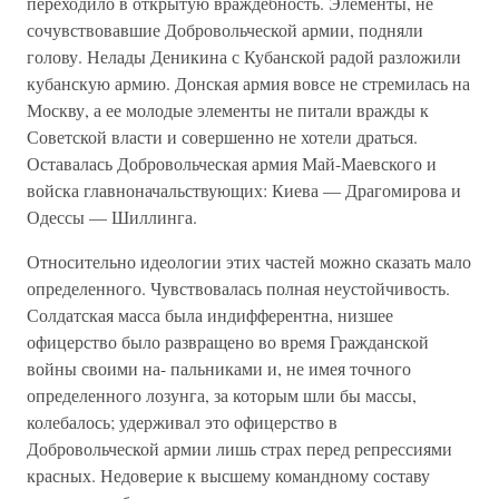
переходило в открытую враждебность. Элементы, не
сочувствовавшие Добровольческой армии, подняли
голову. Нелады Деникина с Кубанской радой разложили
кубанскую армию. Донская армия вовсе не стремилась на
Москву, а ее молодые элементы не питали вражды к
Советской власти и совершенно не хотели драться.
Оставалась Добровольческая армия Май-Маевского и
войска главноначальствующих: Киева — Драгомирова и
Одессы — Шиллинга.
Относительно идеологии этих частей можно сказать мало
определенного. Чувствовалась полная неустойчивость.
Солдатская масса была индифферентна, низшее
офицерство было развращено во время Гражданской
войны своими на- пальниками и, не имея точного
определенного лозунга, за которым шли бы массы,
колебалось; удерживал это офицерство в
Добровольческой армии лишь страх перед репрессиями
красных. Недоверие к высшему командному составу