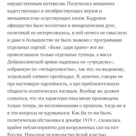
имущественным интересам. Получилась мешанина
кадетствующих и октябриствующих верхов и
меньшевистско-эсерствующих низов. Кадровое
офицерство было воспитано в монархическом духе,
политикой не интересовалось, в ней ничего не смыслило
и даже в большинстве не было знакомо с программами
отдельных партий. «Боже, царя храни» все же
провозглашали только отдельные тупицы, а масса
Добровольческой армии надеялась на «учредилку»,
избранную по «четыреххвостке», так что, по-видимому,
эсеровский элемент преобладал. Я, конечно, говорю не
про настоящую партийность, а про приблизительную
общность политических взглядов. Вообще же должен
сознаться, что эта характеристика мною произведена
только теперь, по воспоминаниям о прошлом, тогда же я
в эти вопросы не вдумывался. Как бы то ни было,
политическая обстановка в декабре 1919 г. сложилась
крайне неблагоприятно для вооруженных сил на юге
России. Народное недовольство белой властью