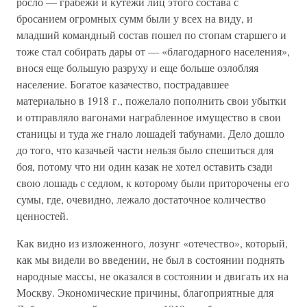
росло — грабежи и кутежи лиц этого состава с
бросанием огромных сумм были у всех на виду, и
младший командный состав пошел по стопам старшего и
тоже стал собирать дары от — «благодарного населения»,
внося еще большую разруху и еще больше озлобляя
население. Богатое казачество, пострадавшее
материально в 1918 г., пожелало пополнить свои убытки
и отправляло вагонами награбленное имущество в свои
станицы и туда же гнало лошадей табунами. Дело дошло
до того, что казачьей части нельзя было спешиться для
боя, потому что ни один казак не хотел оставить сзади
свою лошадь с седлом, к которому были приторочены его
сумы, где, очевидно, лежало достаточное количество
ценностей.
Как видно из изложенного, лозунг «отечество», который,
как мы видели во введении, не был в состоянии поднять
народные массы, не оказался в состоянии и двигать их на
Москву. Экономические причины, благоприятные для