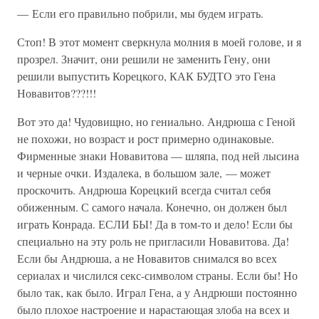
— Если его правильно побрили, мы будем играть.
Стоп! В этот момент сверкнула молния в моей голове, и я
прозрел. Значит, они решили не заменить Гену, они
решили выпустить Корецкого, КАК БУДТО это Гена
Новавитов???!!!
Вот это да! Чудовищно, но гениально. Андрюша с Геной
не похожи, но возраст и рост примерно одинаковые.
Фирменные знаки Новавитова — шляпа, под ней лысина
и черные очки. Издалека, в большом зале, — может
проскочить. Андрюша Корецкий всегда считал себя
обиженным. С самого начала. Конечно, он должен был
играть Конрада. ЕСЛИ БЫ! Да в том-то и дело! Если бы
специально на эту роль не пригласили Новавитова. Да!
Если бы Андрюша, а не Новавитов снимался во всех
сериалах и числился секс-символом страны. Если бы! Но
было так, как было. Играл Гена, а у Андрюши постоянно
было плохое настроение и нарастающая злоба на всех и