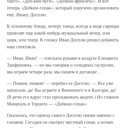
танго», «Доб-кин-буги», «Добкин-фрейлехс». И вот
теперь «Добкин-гопак», который поручено организовать
ему, Ивану Досплю.
К основному блюду, вечеру танца, всегда в виде гарнира
привозят еще какой-нибудь музыкальный вечер, или
цирк, или театр. К гопаку Иван Досплю решил добавить
наш спектакль.
— Иван, Иван! — плескала руками в воздухе Елизавета
Трифоновна, — но мы говорим о солидных гастролях,
мы играем четыре раза, мы пишем в договоре…
— Пишем, пишем! — перебил ее Досплю. — Все уже
написали, да! Вы играете в Виннипеге и в Калгари, да!
(В речи его вдруг стал проскакивать акцент.) Но главное
Монреаль и Торонто — «Добкин-гопак».
Оказалось, что приезд самого Досплю связан именно с
гопаком. Сегодня он смотрит местный гопак, а ночью