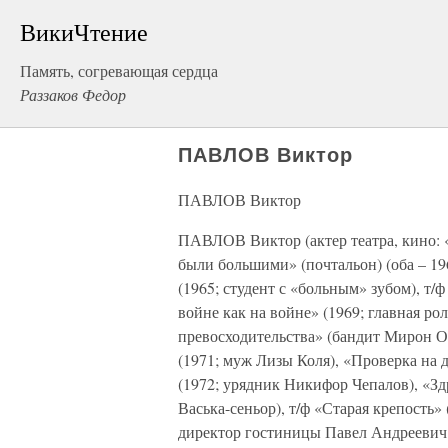
ВикиЧтение
Память, согревающая сердца
Раззаков Федор
ПАВЛОВ Виктор
ПАВЛОВ Виктор
ПАВЛОВ Виктор (актер театра, кино: «
были большими» (почтальон) (оба – 1
(1965; студент с «больным» зубом), т/
войне как на войне» (1969; главная ро
превосходительства» (бандит Мирон Ос
(1971; муж Лизы Коля), «Проверка на д
(1972; урядник Никифор Чепалов), «Зд
Васька-сеньор), т/ф «Старая крепость»
директор гостиницы Павел Андреевич 