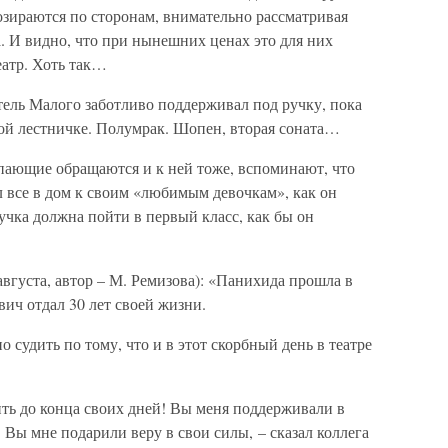
озираются по сторонам, внимательно рассматривая
. И видно, что при нынешних ценах это для них
еатр. Хоть так…
тель Малого заботливо поддерживал под ручку, пока
той лестничке. Полумрак. Шопен, вторая соната…
упающие обращаются и к ней тоже, вспоминают, что
 все в дом к своим «любимым девочкам», как он
нучка должна пойти в первый класс, как бы он
августа, автор – М. Ремизова): «Панихида прошла в
ич отдал 30 лет своей жизни.
 судить по тому, что и в этот скорбный день в театре
ить до конца своих дней! Вы меня поддерживали в
Вы мне подарили веру в свои силы, – сказал коллега