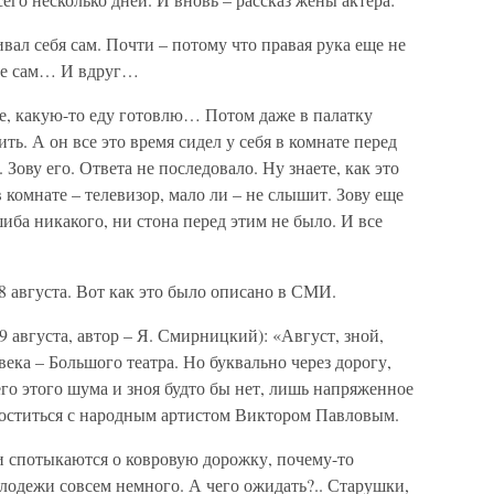
ал себя сам. Почти – потому что правая рука еще не
 все сам… И вдруг…
не, какую-то еду готовлю… Потом даже в палатку
ть. А он все это время сидел у себя в комнате перед
 Зову его. Ответа не последовало. Ну знаете, как это
в комнате – телевизор, мало ли – не слышит. Зову еще
иба никакого, ни стона перед этим не было. И все
 августа. Вот как это было описано в СМИ.
 августа, автор – Я. Смирницкий): «Август, зной,
ека – Большого театра. Но буквально через дорогу,
его этого шума и зноя будто бы нет, лишь напряженное
оститься с народным артистом Виктором Павловым.
 спотыкаются о ковровую дорожку, почему-то
лодежи совсем немного. А чего ожидать?.. Старушки,