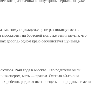
ветского разведчика в популярном сериале, он уже
 мы зиму подождем,еще не раз покинут осень
 просквозит на бортовой попутке.Земля кругла, что
сках дорог.В одном краю бесчинствует цунами,в
ктября 1940 года в Москве. Его родители были
л инженером, мать — врачом. Осенью 40-го они
ы их ребенок родился именно здесь — в роддоме имени