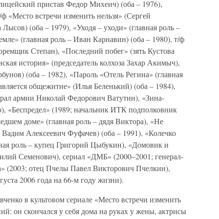
лицейский пристав Федор Михеич) (оба – 1976),
т/ф «Место встречи изменить нельзя» (Сергей
Лысов) (оба – 1979), «Уходя – уходи» (главная роль –
ле» (главная роль – Иван Карнавин) (оба – 1980), т/ф
юремщик Степан), «Последний побег» (зять Кустова
нская история» (председатель колхоза Захар Акимыч),
бунов) (оба – 1982), «Пароль «Отель Регина» (главная
вляется общежитие» (Илья Беленький) (оба – 1984),
нерал армии Николай Федорович Ватутин), «Зина-
ко), «Беспредел» (1989; начальник ИТК подполковник
дшем доме» (главная роль – дядя Виктора), «Не
– Вадим Алексеевич Фуфачев) (оба – 1991), «Колечко
авная роль – купец Григорий Цыбукин), «Домовик и
силий Семенович), сериал «ДМБ» (2000–2001; генерал-
да» (2003; отец Пчелы Павел Викторович Пчелкин),
вгуста 2006 года на 66-м году жизни).
вченко в культовом сериале «Место встречи изменить
ний: он скончался у себя дома на руках у жены, актрисы