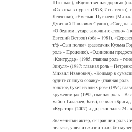
Штычков), «Единственная дорога» (по
«Схватка в пурге» (1978; Игнатенко), 
Левченко), «Емельян Пугачев» (Митька 
Дмитрий Павлович Сулин), «След на зем
«О бедном гусаре замолвите слово» (т
Евгений Ветров) (оба – 1981), «Дереве
т/ф «Сын полка» (разведчик Кузьма Гор
роль – Проценко), «Одиноким предоста
«Контрудар» (1985; главная роль – ге
Зинуля» (1987; главная роль – Петрен
Михаил Иванович), «Кошмар в сумасше
будите спящую собаку» (главная роль 
золотое, букет из алых роз» (1994; гл
кружевница» (1995; главная роль – Ва
майор Талалаев, Батя), сериал «Брига
«Куратор» (2007) и др.; скончался 24 а
Знаменитый актер, сыгравший роль Ле
нельзя», ушел из жизни тихо, без муче