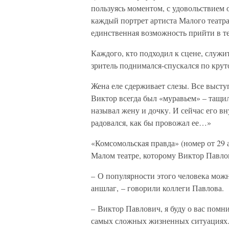
пользуясь моментом, с удовольствием 
каждый портрет артиста Малого театра
единственная возможность прийти в т
Каждого, кто подходил к сцене, служи
зритель поднимался-спускался по кру
Жена еле сдерживает слезы. Все выст
Виктор всегда был «муравьем» – тащил
называл жену и дочку. И сейчас его в
радовался, как бы провожал ее…»
«Комсомольская правда» (номер от 29 
Малом театре, которому Виктор Павлов
– О популярности этого человека можно
аншлаг, – говорили коллеги Павлова.
– Виктор Павлович, я буду о вас помн
самых сложных жизненных ситуациях. 