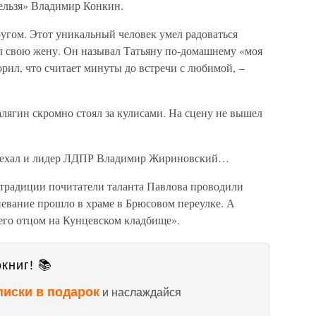
ельзя» Владимир Конкин.
гом. Этот уникальный человек умел радоваться
л свою жену. Он называл Татьяну по-домашнему «моя
орил, что считает минуты до встречи с любимой, –
алягин скромно стоял за кулисами. На сцену не вышел
иехал и лидер ЛДПР Владимир Жириновский…
 традиции почитатели таланта Павлова проводили
евание прошло в храме в Брюсовом переулке. А
его отцом на Кунцевском кладбище».
книг! 📚
писки в подарок
и наслаждайся