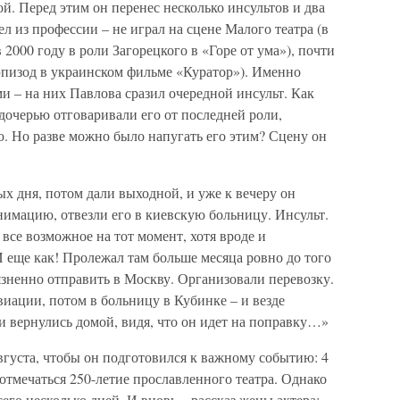
й. Перед этим он перенес несколько инсультов и два
л из профессии – не играл на сцене Малого театра (в
 2000 году в роли Загорецкого в «Горе от ума»), почти
 эпизод в украинском фильме «Куратор»). Именно
ми – на них Павлова сразил очередной инсульт. Как
 дочерью отговаривали его от последней роли,
. Но разве можно было напугать его этим? Сцену он
х дня, потом дали выходной, и уже к вечеру он
нимацию, отвезли его в киевскую больницу. Инсульт.
 все возможное на тот момент, хотя вроде и
 еще как! Пролежал там больше месяца ровно до того
язненно отправить в Москву. Организовали перевозку.
виации, потом в больницу в Кубинке – и везде
и вернулись домой, видя, что он идет на поправку…»
вгуста, чтобы он подготовился к важному событию: 4
отмечаться 250-летие прославленного театра. Однако
его несколько дней. И вновь – рассказ жены актера: