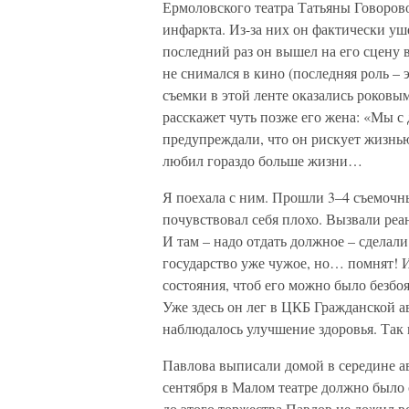
Ермоловского театра Татьяны Говорово
инфаркта. Из-за них он фактически уше
последний раз он вышел на его сцену в
не снимался в кино (последняя роль –
съемки в этой ленте оказались роковы
расскажет чуть позже его жена: «Мы с
предупреждали, что он рискует жизнью
любил гораздо больше жизни…
Я поехала с ним. Прошли 3–4 съемочны
почувствовал себя плохо. Вызвали реа
И там – надо отдать должное – сделали
государство уже чужое, но… помнят! И
состояния, чтоб его можно было безбо
Уже здесь он лег в ЦКБ Гражданской а
наблюдалось улучшение здоровья. Так 
Павлова выписали домой в середине а
сентября в Малом театре должно было 
до этого торжества Павлов не дожил вс