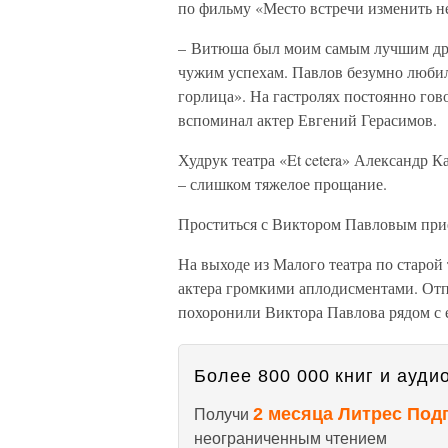
по фильму «Место встречи изменить н
– Витюша был моим самым лучшим дру
чужим успехам. Павлов безумно люби
горлица». На гастролях постоянно гов
вспоминал актер Евгений Герасимов.
Худрук театра «Et cetera» Александр К
– слишком тяжелое прощание.
Проститься с Виктором Павловым пр
На выходе из Малого театра по старой
актера громкими аплодисментами. Отп
похоронили Виктора Павлова рядом с 
Более 800 000 книг и аудио
2 месяца Литрес Под
Получи
неограниченным чтением