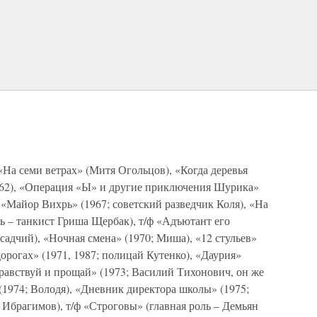
На семи ветрах» (Митя Огольцов), «Когда деревья
962), «Операция «Ы» и другие приключения Шурика»
ф «Майор Вихрь» (1967; советский разведчик Коля), «На
ль – танкист Гриша Щербак), т/ф «Адъютант его
адчий), «Ночная смена» (1970; Миша), «12 стульев»
орогах» (1971, 1987; полицай Кутенко), «Даурия»
равствуй и прощай» (1973; Василий Тихонович, он же
 (1974; Володя), «Дневник директора школы» (1975;
Ибрагимов), т/ф «Строговы» (главная роль – Демьян