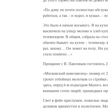
«По дому он почти полностью обслужив
работала, а так – и ходил, и кушал, –
Это было в начале восьмого. Я на кух
выскочила на улицу молоко и хлеб купи
телевизором. В общем, собрала на стол.
обычно бывает: на кухне – телевизор, 
раз, захожу… Он лежит на полу. Ни уш
стало понятно…»
Прощание с В. Павловым состоялось 28
«Московский комсомолец» (номер от 29
грохот отбойных молотков со стройки в
здесь, перед 6-м подъездом Малого, вс
внимание сотен людей, пришедших пр
Свет в фойе приглушен, пожилые люди
целиком завернутую в полиэтилен. Мо