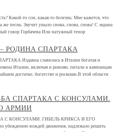
ть? Какой-то сон, какая-то болезнь: Мне кажется, что
а же песнь. Звучит уныло снова, снова, снова! С экрана
ьный говор Горбачева Или натужный тенор
Я — РОДИНА СПАРТАКА
РТАКА Издавна славилась в Италии богатая и
лемена Италии, включая и римлян, питали к кампанцам
айшем достатке, богатстве и роскоши.В этой области
ОРЬБА СПАРТАКА С КОНСУЛАМИ.
ГО АРМИИ
АКА С КОНСУЛАМИ. ГИБЕЛЬ КРИКСА И ЕГО
 по убеждению вождей движения, надлежало решить