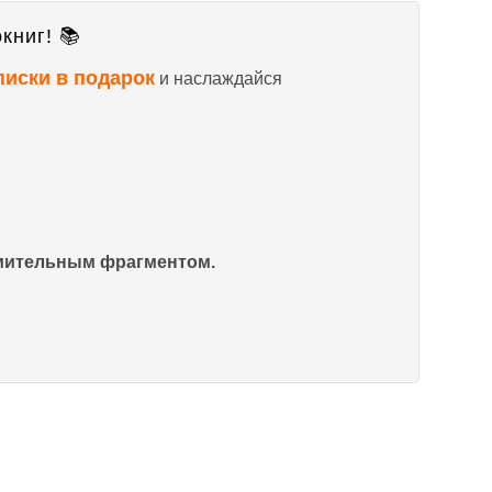
книг! 📚
писки в подарок
и наслаждайся
омительным фрагментом.