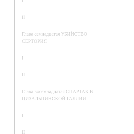
I
II
Глава семнадцатая УБИЙСТВО
СЕРТОРИЯ
I
II
Глава восемнадцатая СПАРТАК В
ЦИЗАЛЬПИНСКОЙ ГАЛЛИИ
I
II