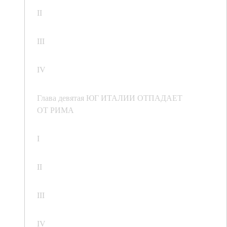
II
III
IV
Глава девятая ЮГ ИТАЛИИ ОТПАДАЕТ
ОТ РИМА
I
II
III
IV