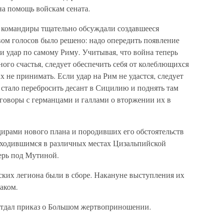
на помощь войскам сената.
 командиры тщательно обсуждали создавшееся
м голосов было решено: надо опередить появление
 удар по самому Риму. Учитывая, что война теперь
ного счастья, следует обеспечить себя от колеблющихся
 не принимать. Если удар на Рим не удастся, следует
и стало перебросить десант в Сицилию и поднять там
говоры с германцами и галлами о вторжении их в
дирами нового плана и породивших его обстоятельств
находившимся в различных местах Цизальпийской
ерь под Мутиной.
еских легиона были в сборе. Накануне выступления их
аком.
отдал приказ о Большом жертвоприношении.