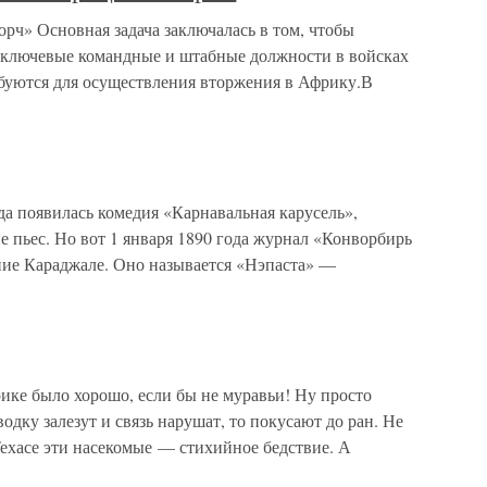
орч» Основная задача заключалась в том, чтобы
 ключевые командные и штабные должности в войсках
ебуются для осуществления вторжения в Африку.В
 появилась комедия «Карнавальная карусель»,
е пьес. Но вот 1 января 1890 года журнал «Конворбирь
ние Караджале. Оно называется «Нэпаста» —
ике было хорошо, если бы не муравьи! Ну просто
водку залезут и связь нарушат, то покусают до ран. Не
 Техасе эти насекомые — стихийное бедствие. А