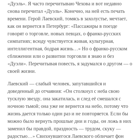
«Дуэль». Я часто перечитываю Чехова и вот недавно
снова перечитал «Дуэль». Конечно, на ней есть печать
времени. Герой Лаевский, томясь в захолустье, мечтает,
как он вернется в Петербург: «Пассажиры в поезде
говорят о торговле, новых певцах, о франко-русских
симпатиях; всюду чувствуется живая, культурная,
интеллигентная, бодрая жизнь…» Но о франко-русском
сближении или о развитии торговли я знаю и без
«Дуэли». Перечитывая повесть, я задумался о другом — о
своей жизни.
Лаевский — слабый человек, запутавшийся и
доведенный до отчаяния: «Он столкнул с неба свою
тусклую звезду, она закатилась, и след её смешался с
ночною тьмой; она уже не вернется на небо, потому что
жизнь дается только один раз и не повторяется. Если бы
можно было вернуть прошлые дни и годы, он ложь в них
заменил бы правдой, праздность — трудом, скуку —
радостью…» Свихнувшегося Лаевского обличает фон