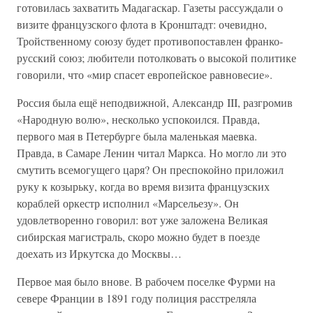
готовилась захватить Мадагаскар. Газеты рассуждали о
визите французского флота в Кронштадт: очевидно,
Тройственному союзу будет противопоставлен франко-
русский союз; любители потолковать о высокой политике
говорили, что «мир спасет европейское равновесие».
Россия была ещё неподвижной, Александр III, разгромив
«Народную волю», несколько успокоился. Правда,
первого мая в Петербурге была маленькая маевка.
Правда, в Самаре Ленин читал Маркса. Но могло ли это
смутить всемогущего царя? Он преспокойно приложил
руку к козырьку, когда во время визита французских
кораблей оркестр исполнил «Марсельезу». Он
удовлетворенно говорил: вот уже заложена Великая
сибирская магистраль, скоро можно будет в поезде
доехать из Иркутска до Москвы…
Первое мая было внове. В рабочем поселке Фурми на
севере Франции в 1891 году полиция расстреляла