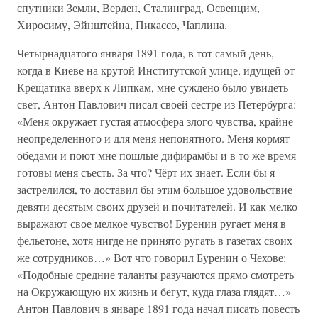
спутники Земли, Верден, Сталинград, Освенцим,
Хиросиму, Эйнштейна, Пикассо, Чаплина.
Четырнадцатого января 1891 года, в тот самый день,
когда в Киеве на крутой Институтской улице, идущей от
Крещатика вверх к Липкам, мне суждено было увидеть
свет, Антон Павлович писал своей сестре из Петербурга:
«Меня окружает густая атмосфера злого чувства, крайне
неопределенного и для меня непонятного. Меня кормят
обедами и поют мне пошлые дифирамбы и в то же время
готовы меня съесть. За что? Чёрт их знает. Если бы я
застрелился, то доставил бы этим большое удовольствие
девяти десятым своих друзей и почитателей. И как мелко
выражают свое мелкое чувство! Буренин ругает меня в
фельетоне, хотя нигде не принято ругать в газетах своих
же сотрудников…» Вот что говорил Буренин о Чехове:
«Подобные средние таланты разучаются прямо смотреть
на Окружающую их жизнь и бегут, куда глаза глядят…»
Антон Павлович в январе 1891 года начал писать повесть