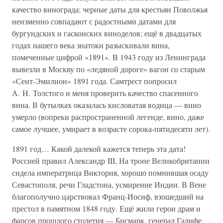
качество винограда; черные даты для крестьян Поволжья
неизменно совпадают с радостными датами для
бургундских и гасконских виноделов; ещё в двадцатых
годах нашего века знатоки разыскивали вина,
помеченные цифрой «1891». В 1943 году из Ленинграда
вывезли в Москву по «ледяной дороге» вагон со старым
«Сент-Эмилион» 1891 года. Самтрест попросил
А. Н. Толстого и меня проверить качество спасенного
вина. В бутылках оказалась кисловатая водица — вино
умерло (вопреки распространенной легенде, вино, даже
самое лучшее, умирает в возрасте сорока-пятидесяти лет).
1891 год… Какой далекой кажется теперь эта дата!
Россией правил Александр III, На троне Великобритании
сидела императрица Виктория, хорошо помнившая осаду
Севастополя, речи Гладстона, усмирение Индии. В Вене
благополучно царствовал Франц-Иосиф, взошедший на
престол в памятном 1848 году. Ещё жили герои драм и
фарсов прошлого столетия — Бисмарк, генерал Галифе,