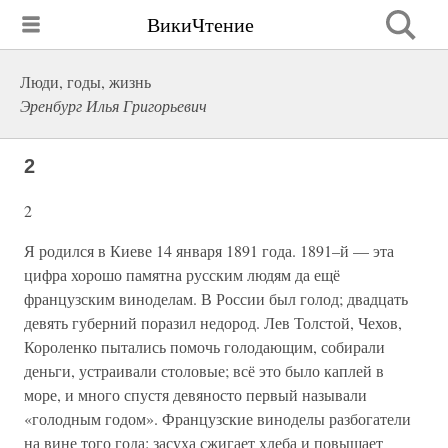
ВикиЧтение
Люди, годы, жизнь
Эренбург Илья Григорьевич
2
2
Я родился в Киеве 14 января 1891 года. 1891–й — эта
цифра хорошо памятна русским людям да ещё
французским виноделам. В России был голод; двадцать
девять губерний поразил недород. Лев Толстой, Чехов,
Короленко пытались помочь голодающим, собирали
деньги, устраивали столовые; всё это было каплей в
море, и много спустя девяносто первый называли
«голодным годом». Французские виноделы разбогатели
на вине того года: засуха сжигает хлеба и повышает