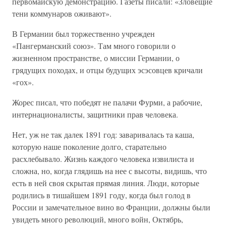
первомайскую демонстрацию. Газеты писали: «Зловещие
тени коммунаров оживают».
В Германии был торжественно учрежден
«Пангерманский союз». Там много говорили о
жизненном пространстве, о миссии Германии, о
грядущих походах, и отцы будущих эсэсовцев кричали
«гох».
Жорес писал, что победят не палачи Фурми, а рабочие,
интернационалисты, защитники прав человека.
Нет, уж не так далек 1891 год: заваривалась та каша,
которую наше поколение долго, старательно
расхлебывало. Жизнь каждого человека извилиста и
сложна, но, когда глядишь на нее с высоты, видишь, что
есть в ней своя скрытая прямая линия. Люди, которые
родились в тишайшем 1891 году, когда был голод в
России и замечательное вино во Франции, должны были
увидеть много революций, много войн, Октябрь,