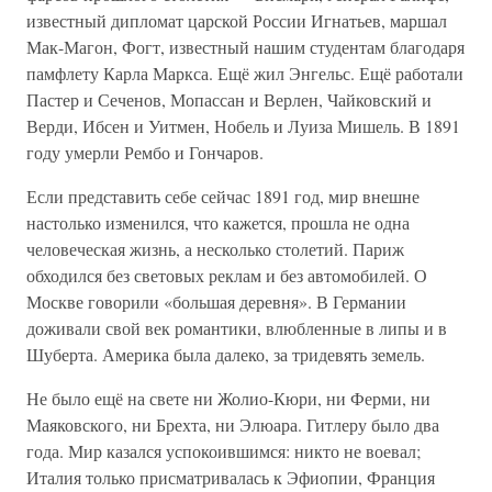
известный дипломат царской России Игнатьев, маршал
Мак-Магон, Фогт, известный нашим студентам благодаря
памфлету Карла Маркса. Ещё жил Энгельс. Ещё работали
Пастер и Сеченов, Мопассан и Верлен, Чайковский и
Верди, Ибсен и Уитмен, Нобель и Луиза Мишель. В 1891
году умерли Рембо и Гончаров.
Если представить себе сейчас 1891 год, мир внешне
настолько изменился, что кажется, прошла не одна
человеческая жизнь, а несколько столетий. Париж
обходился без световых реклам и без автомобилей. О
Москве говорили «большая деревня». В Германии
доживали свой век романтики, влюбленные в липы и в
Шуберта. Америка была далеко, за тридевять земель.
Не было ещё на свете ни Жолио-Кюри, ни Ферми, ни
Маяковского, ни Брехта, ни Элюара. Гитлеру было два
года. Мир казался успокоившимся: никто не воевал;
Италия только присматривалась к Эфиопии, Франция