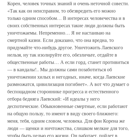
Корен, человек точных знаний и очень неточной совести.
«Так как он неисправим, то обезвредить его можно
только одним способом… В интересах человечества и в
своих собственных интересах такие люди должны быть
уничтожаемы. Непременно… Я не настаиваю на
смертной казни. Если доказано, что она вредна, то
придумайте что-нибудь другое. Уничтожить Лаевского
нельзя, ну так изолируйте его, обезличьте, отдайте в
общественные работы… А если горд, станет противиться
— в кандалы!.. Мы должны сами позаботиться об
уничтожении хилых и негодных, иначе, когда Лаевские
размножатся, цивилизация погибнет». А вот что думает о
беспощадном стороннике прогресса и естественного
отбора бедняга Лаевский: «И идеалы у него
деспотические. Обыкновенные смертные, если работают
на общую пользу, то имеют в виду своего ближнего:
меня, тебя, одним словом, человека. Для фон Корена же
люди — щенки и ничтожества, слишком мелкие для того,
чтобы быть целью его жизни. Он работает, пойдет в