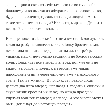
экспедицию и свернет себе там шею не во имя любви к
ближнему, а во имя таких абстрактов, как человечество,
будущие поколения, идеальная порода людей… А что
такое человеческая порода? Иллюзия, мираж… Деспоты
всегда были иллюзионистами».
В конце повести Лаевский, а с ним вместе Чехов думают,
глядя на разбушевавшееся морс: «Лодку бросает назад,
делает она два шага вперед и шаг назад, но гребцы
упрямы, машут неутомимо веслами и не боятся высоких
волн. Лодка идет всё вперед и вперед, вот уже её и не
видно, а пройдет с полчаса, и гребцы уже увидят
пароходные огни, а через час будут уже у пароходного
трапа. Так и в жизни… В поисках за правдой люди
делают два шага вперед, шаг назад. Страдания, ошибки и
скука жизни бросают их назад, но жажда правды и
упрямая воля гонят вперед и вперед. И кто знает? Может
быть, доплывут до настоящей правды».