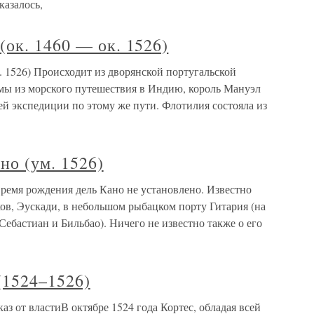
казалось,
ок. 1460 — ок. 1526)
 1526) Происходит из дворянской португальской
амы из морского путешествия в Индию, король Мануэл
й экспедиции по этому же пути. Флотилия состояла из
но (ум. 1526)
Время рождения дель Кано не установлено. Известно
сков, Эускади, в небольшом рыбацком порту Гитария (на
Себастиан и Бильбао). Ничего не известно также о его
(1524–1526)
аз от властиВ октябре 1524 года Кортес, обладая всей