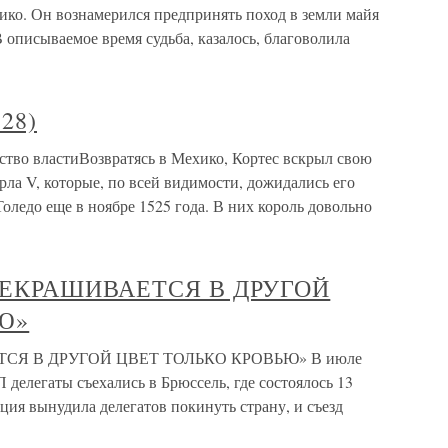
ико. Он вознамерился предпринять поход в земли майя
В описываемое время судьба, казалось, благоволила
528)
ство властиВозвратясь в Мехико, Кортес вскрыл свою
рла V, которые, по всей видимости, дожидались его
оледо еще в ноябре 1525 года. В них король довольно
ПЕРЕКРАШИВАЕТСЯ В ДРУГОЙ
Ю»
ЕТСЯ В ДРУГОЙ ЦВЕТ ТОЛЬКО КРОВЬЮ» В июле
 делегаты съехались в Брюссель, где состоялось 13
иция вынудила делегатов покинуть страну, и съезд