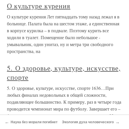
О культуре курения
О культуре курения Лет пятнадцать тому назад лежал я в
больнице. Палата была на шестом этаже, а единственная
в корпусе курилка – в подвале. Поэтому курить все
ходили в туалет. Помещение было небольшое -
умывальник, один унитаз, ну и метра три свободного
пространства, на
5. О здоровье, культуре, искусстве,
спорте
5. О здоровье, культуре, искусстве, спорте 1636…При
любых финалах недовольных в общей сложности,
подавляющее большинство. К примеру, раз в четыре года
проводится чемпионат мира по футболу. Завершает его –
финальная часть, где титул чемпиона разыгрывают 32
←
→
команды, прошедших
Наука без морали погибнет
Экология духа человеческого