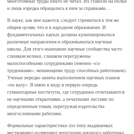
многотомные труды никто не читал. Их ставили на полки
и лишь изредка обращались к ним за справками…
В науке, как мне кажется, следует стремиться к тем же
общим целям, что и в народном образовании. И
фундаментальных науках должны культивироваться
различные направления и образовываться научные
школы. Для этого нынешние научные сообщества часто
слишком велики, слишком перегружены
малоспособными сотрудниками (именно «со-
трудниками», мешающими труду способных работников).
Ученые нередко заняты выполнением научных планов
«по валу». Я имею в виду в первую очередь
гуманитарные институты, где сотрудники отчитываются
не научными открытиями, а печатными листами по
определенным темам, перегружая издательства
многословными работами.
Формальные характеристики (по типу выдаваемых
месткомами) подменяют репутацию научного работника