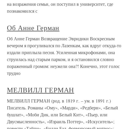
на возражения семьи, он поступил в университет, где
познакомился с
Об Анне Герман
Об Анне Герман Возвращение Эвридики Воскресным
вечером я прогуливался по Лазенкам, как вдруг откуда-то
издали приплыла песня. Усиленная микрофонами, она
струилась над старым парком, и я остановился словно
пораженный громом: неужели она?! Конечно, этот голос
трудно
МЕЛВИЛЛ ГЕРМАН
МЕЛВИЛЛ ГЕРМАН (род. в 1819 г. – ум. в 1891 г.)
Писатель. Романы «Ому», «Марди», «Редберн», «Белый
бушлат», «Моби Дик, или Белый Кит», «Пьер, или
Двусмысленность», «Израиль Поттер», «Искуситель»;
повести «Тайпи», «Билли Бад, формарсовый матрос»;