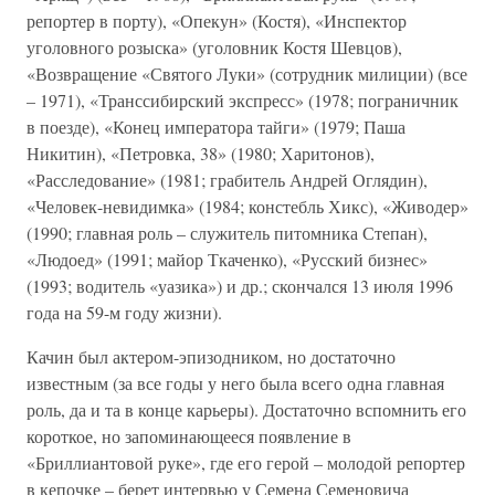
репортер в порту), «Опекун» (Костя), «Инспектор
уголовного розыска» (уголовник Костя Шевцов),
«Возвращение «Святого Луки» (сотрудник милиции) (все
– 1971), «Транссибирский экспресс» (1978; пограничник
в поезде), «Конец императора тайги» (1979; Паша
Никитин), «Петровка, 38» (1980; Харитонов),
«Расследование» (1981; грабитель Андрей Оглядин),
«Человек-невидимка» (1984; констебль Хикс), «Живодер»
(1990; главная роль – служитель питомника Степан),
«Людоед» (1991; майор Ткаченко), «Русский бизнес»
(1993; водитель «уазика») и др.; скончался 13 июля 1996
года на 59-м году жизни).
Качин был актером-эпизодником, но достаточно
известным (за все годы у него была всего одна главная
роль, да и та в конце карьеры). Достаточно вспомнить его
короткое, но запоминающееся появление в
«Бриллиантовой руке», где его герой – молодой репортер
в кепочке – берет интервью у Семена Семеновича