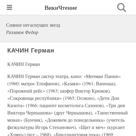
ВикиЧтение
Сияние негаснущих звезд
Раззаков Федор
КАЧИН Герман
КАЧИН Герман
КАЧИН Герман (актер театра, кино: «Мичман Панин»
(1960; матрос Епифанов), «Казаки» (1961; Ванюша),
«Порожний рейс» (1963; шофер Виктор Крюков),
«Сокровища республики» (1965; Осокин), «Дети Дон
Кихота» (1966; пациент косметолога Сазонов), «Три дня
Виктора Чернышова» (друг Чернышова), «Таинственный
монах» (Бунчик), «Доживем до понедельника» (учитель
физкультуры Игорь Степанович), «Щит и меч» (курсант
«Хрящ») (все – 1968), «Бриллиантовая рука» (1969;