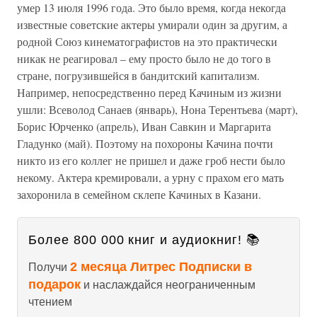
умер 13 июля 1996 года. Это было время, когда некогда
известные советские актеры умирали один за другим, а
родной Союз кинематографистов на это практически
никак не реагировал – ему просто было не до того в
стране, погрузившейся в бандитский капитализм.
Например, непосредственно перед Качиным из жизни
ушли: Всеволод Санаев (январь), Нона Терентьева (март),
Борис Юрченко (апрель), Иван Савкин и Маргарита
Гладунко (май). Поэтому на похороны Качина почти
никто из его коллег не пришел и даже гроб нести было
некому. Актера кремировали, а урну с прахом его мать
захоронила в семейном склепе Качиных в Казани.
Более 800 000 книг и аудиокниг! 📚
2 месяца Литрес Подписки в
Получи
подарок
и наслаждайся неограниченным
чтением