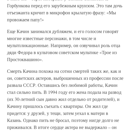
Горбункова перед его зарубежным круизом. Это там дочь
отъезжанта кричит в микрофон крылатую фразу: «Мы
провожаем папу!»
Еще Качин занимался дубляжем, и его голосом говорят
многие известные персонажи, в том числе и
мультпликационные. Например, он озвучивал роль отца
дяди Федора в культовом советском мультике «Трое из
Простоквашино».
Смерть Качина похожа на сотни смертей таких же, как и
он, советских актеров, выброшенных из профессии после
развала СССР. Оставшись без любимой работы, Качин
стал сильно пить. В 1994 году его жена подала на развод
(их 30-летний сын давно жил отдельно от родителей), и
Качину пришлось съехать с квартиры. Он жил где
придется: у друзей, у тещи, затем уехал к матери в
Казань. Однако пить не бросал, поэтому нигде долго не
приживался. В итоге сердце актера не выдержало – он