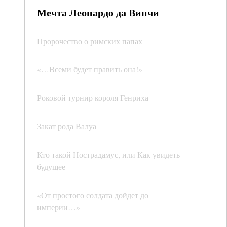
Мечта Леонардо да Винчи
Пророчество о римских папах
«…Всеми будет править она!»
Роковой турнир короля Генриха
Закат рода Валуа
Кто такой Нострадамус, или Как увидеть
будущее
«От простого солдата дойдет до
империи…»