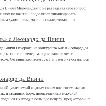
да Винчи Микеланджело не раз задавал себе вопрос:
твенном положении продолжает финансировать
нным художником, кого она поддерживала, – в
ль» с Леонардо да Винчи
 да Винчи Оскорбление конкурента Как и Леонардо да
овременно и инженером, и рисовальщиком, и
сом. Он занимался всем сразу, и у него не оставалось
еонардо да Винчи
чи «И, увлекаемый жадным своим влечением, желая
ных и странных форм, произведенных искусной
 подошел я к входу в большую пещеру, пред которой на