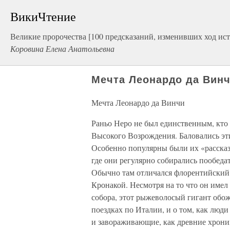
ВикиЧтение
Великие пророчества [100 предсказаний, изменивших ход ис
Коровина Елена Анатольевна
Мечта Леонардо да Вин
Мечта Леонардо да Винчи
Раньо Неро не был единственным, кто
Высокого Возрождения. Баловались эт
Особенно популярны были их «рассказ
где они регулярно собирались пообеда
Обычно там отличался флорентийский
Кронакой. Несмотря на то что он имел
собора, этот рыжеволосый гигант обож
поездках по Италии, и о том, как люди
и завораживающие, как древние хроник