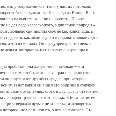
о, как у современников, так и у нас, их потомков,
лорентийского художника Леонардо да Винчи. В его
дователи находят множество пророчеств. Но вот
но не для рода человеческого, а для самой природы –
ром Леонардо сам мыслил себя не как живописца, а
анут деревья, как люди научатся создавать новые сорта
ева, а что из металла. Он предупреждал, что нельзя
ные деньги, которые вытеснят золотые червонцы и
дна проблема, она же для него – великая мечта –
ечтал о том, чтобы люди всех стран и континентов
том он видел залог дружбы народов, при которой
 войну. И вот каким он видел это общение в будущем:
ом из самых отдаленных стран и друг другу отвечать».
а Леонардо трактовали этот пассаж: «Писание писем
эстро утверждал прямо: не «писать», а «говорить».
 историки не могли понять, о чем он толковал. Это