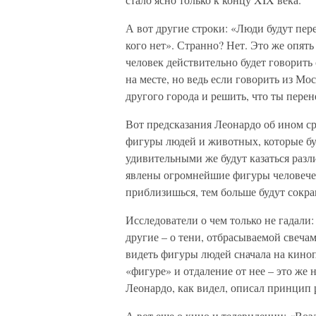
А вот другие строки: «Люди будут перед
кого нет». Странно? Нет. Это же опять
человек действительно будет говорить с
на месте, но ведь если говорить из М
другого города и решить, что ты перене
Вот предсказания Леонардо об ином с
фигуры людей и животных, которые б
удивительными же будут казаться разл
явлены огромнейшие фигуры человечес
приблизишься, тем больше будут сокр
Исследователи о чем только не гадали:
другие – о тени, отбрасываемой свечам
видеть фигуры людей сначала на киноп
«фигуре» и отдаление от нее – это же 
Леонардо, как видел, описал принцип 
А вот еще о кино и телевидении: «Воз