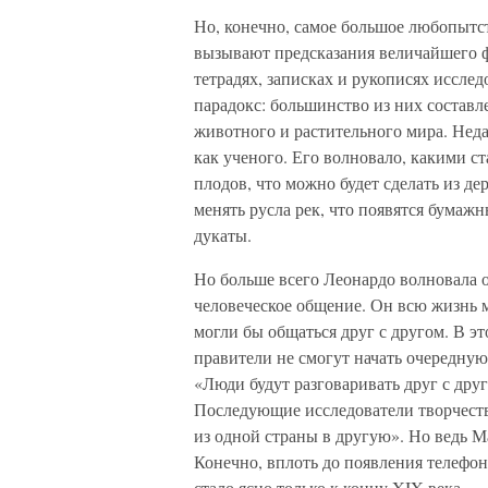
Но, конечно, самое большое любопытств
вызывают предсказания величайшего ф
тетрадях, записках и рукописях иссле
парадокс: большинство из них составле
животного и растительного мира. Неда
как ученого. Его волновало, какими ст
плодов, что можно будет сделать из дер
менять русла рек, что появятся бумаж
дукаты.
Но больше всего Леонардо волновала о
человеческое общение. Он всю жизнь м
могли бы общаться друг с другом. В э
правители не смогут начать очередную
«Люди будут разговаривать друг с друг
Последующие исследователи творчеств
из одной страны в другую». Но ведь Ма
Конечно, вплоть до появления телефона
стало ясно только к концу XIX века.