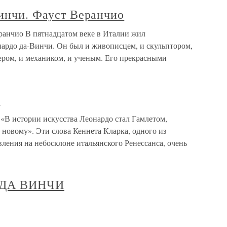
Винчи. Фауст Веранчио
еранчио В пятнадцатом веке в Италии жил
нардо да-Винчи. Он был и живописцем, и скульптором,
ром, и механиком, и ученым. Его прекрасными
И
стории искусства Леонардо стал Гамлетом,
-новому». Эти слова Кеннета Кларка, одного из
вления на небосклоне итальянского Ренессанса, очень
ДА ВИНЧИ