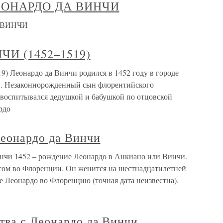
ЛЕОНАРДО ДА ВИНЧИ
А ВИНЧИ
ЧИ (1452–1519)
Леонардо да Винчи родился в 1452 году в городе
и. Незаконнорожденный сын флорентийского
н воспитывался дедушкой и бабушкой по отцовской
рдо
еонардо да Винчи
нчи 1452 – рождение Леонардо в Анкиано или Винчи.
усом во Флоренции. Он женится на шестнадцатилетней
 Леонардо во Флоренцию (точная дата неизвестна).
тва с Леонардо да Винчи