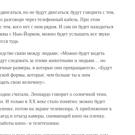
вигаться, но не будут двигаться; будут говорить с тем,
 о разговоре через телефонный кабель. При этом
 тем, кого нет с ним рядом. И сам он будет находиться
осквы с Нью-Йорком, можно будет услышать все звуки
сся туда.
редстве связи между людьми: «Можно будет видеть
удут следовать за этими животными и людьми… но
ичные размеры, в которые они превращаются», «Будут
кой формы, которые, чем больше ты к ним
ащать свою величину».
 одни считали, Леонардо говорит о солнечной тени,
и. И только в ХХ веке стало понятно: можно будет
ленке, потом на экране телевизора. А приближение к
наезд и отъезд камеры, снимающей кино на пленку.
работы кино– и телетехники.
душные тела своими изречениями станут давать нам