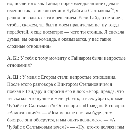
но, после того как Гайдар порекомендовал мне сделать
74
именно так, за исключением Чубайса и Салтыкова
, я
решил погодить с этим решением. Если Гайдар не хочет,
чтобы, скажем, ты был в моем правительстве, ну тогда
поработай, я еще посмотрю — чего ты стоишь. Я сначала
думал, вы одна команда, а оказывается, у вас такие
сложные отношения».
А. К.:
У тебя к тому моменту с Гайдаром были непростые
отношения?
А. Ш.:
У меня с Егором стали непростые отношения.
После этого разговора с Виктором Степановичем я
поехал к Гайдару и спросил его в лоб: «Егор, правда, что
ты сказал, что лучше и меня убрать, и всех убрать, кроме
Чубайса и Салтыкова?» Он говорит: «Правда». Я говорю:
«А мотивация?» — «Чем меньше нас там будет, тем
быстрее они обосрутся, и мы опять вернемся». — «А
Чубайс с Салтыковым зачем?» — «Ну, кто-то должен там