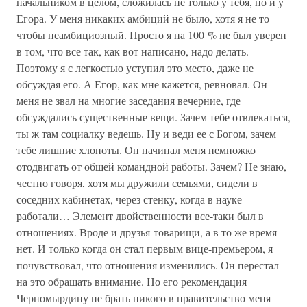
начальником в целом, сложилась не только у тебя, но и у
Егора. У меня никаких амбиций не было, хотя я не то
чтобы неамбициозный. Просто я на 100 % не был уверен
в том, что все так, как вот написано, надо делать.
Поэтому я с легкостью уступил это место, даже не
обсуждая его. А Егор, как мне кажется, ревновал. Он
меня не звал на многие заседания вечерние, где
обсуждались существенные вещи. Зачем тебе отвлекаться,
ты ж там социалку ведешь. Ну и веди ее с Богом, зачем
тебе лишние хлопоты. Он начинал меня немножко
отодвигать от общей командной работы. Зачем? Не знаю,
честно говоря, хотя мы дружили семьями, сидели в
соседних кабинетах, через стенку, когда в науке
работали… Элемент двойственности все-таки был в
отношениях. Вроде и друзья-товарищи, а в то же время —
нет. И только когда он стал первым вице-премьером, я
почувствовал, что отношения изменились. Он перестал
на это обращать внимание. Но его рекомендация
Черномырдину не брать никого в правительство меня