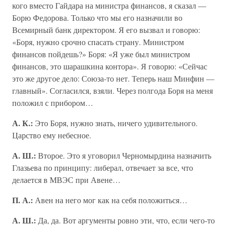
кого вместо Гайдара на министра финансов, я сказал —
Борю Федорова. Только что мы его назначили во
Всемирный банк директором. Я его вызвал и говорю:
«Боря, нужно срочно спасать страну. Министром
финансов пойдешь?» Боря: «Я уже был министром
финансов, это шарашкина контора». Я говорю: «Сейчас
это же другое дело: Союза-то нет. Теперь наш Минфин —
главный». Согласился, взяли. Через полгода Боря на меня
положил с прибором…
А. К.:
Это Боря, нужно знать, ничего удивительного.
Царство ему небесное.
А. Ш.:
Второе. Это я уговорил Черномырдина назначить
Глазьева по принципу: либерал, отвечает за все, что
делается в МВЭС при Авене…
П. А.:
Авен на него мог как на себя положиться…
А. Ш.:
Да, да. Вот аргументы ровно эти, что, если чего-то