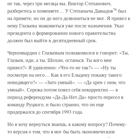
не так, через три месяца вы, Виктор Степанович,
76
разберетесь и поменяете… У Степаныча Давыдов
был
на примете, но он до него дозвониться не мог. Я привел к
нему Глазьева знакомиться уже после назначения. Указ
президента о формировании нового правительства
должен был выйти в десятидневный срок.
Черномырдин с Глазьевым познакомился и говорит: «Ты,
Глазьев, иди, а ты, Шохин, останься. Ты кого мне
привел?» Я удивленно: «Что-то не так?» — «Ну ты
посмотри на него… Как я его Ельцину покажу такого
невидящего?» — «Зато умный». — «Да хрен с ним, что
умный». Сережа потом повел себя некорректно — в
период референдума «Да-Да-Нет-Да» просто пересел в
команду Руцкого, и было странно, что он еще
продержался до сентября 1993 года.
Но я хочу вернуться знаешь, к какому вопросу? Почему-
то версия о том, что я мог бы быть экономическим