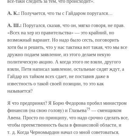
все-таки следить за тем, что происходит».
А. К.:
Получается, что ты с Гайдаром поругался…
А. Ш.:
Поругался, сказав, что он, мягко говоря, не прав.
«Всех на хер из правительства» — это крайний, но
возможный вариант. Но надо было сесть, поговорить
хотя бы и решить, что у нас тактика вот такая, что мы все
дружно подаем заявление, из этого делаем некую
политическую акцию. А когда этого не взяли, другого
взяли, Петя написал заявление, остальные сидят ждут, а
Гайдар их тайком всех сдает, не поставив даже в
известность о такой своей позиции, то это как
называется?
Я что предпринял? Я Борю Федорова пробил министром
75
финансов (на свою голову) и Глазьева
— сменщиком
Авена. Просто по принципу, что надо срочно сделать все,
чтобы преемственность была в финансовой области, и
т. д. Когда Черномырдин начал со мной советоваться,