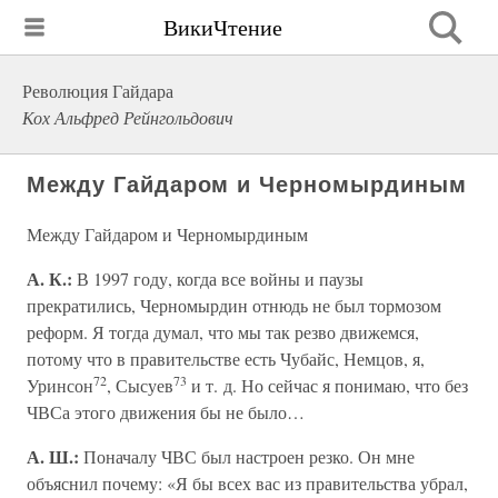
ВикиЧтение
Революция Гайдара
Кох Альфред Рейнгольдович
Между Гайдаром и Черномырдиным
Между Гайдаром и Черномырдиным
А. К.:
В 1997 году, когда все войны и паузы
прекратились, Черномырдин отнюдь не был тормозом
реформ. Я тогда думал, что мы так резво движемся,
потому что в правительстве есть Чубайс, Немцов, я,
72
73
Уринсон
, Сысуев
и т. д. Но сейчас я понимаю, что без
ЧВСа этого движения бы не было…
А. Ш.:
Поначалу ЧВС был настроен резко. Он мне
объяснил почему: «Я бы всех вас из правительства убрал,