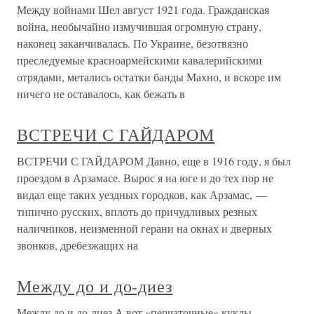
Между войнами Шел август 1921 года. Гражданская
война, необычайно измучившая огромную страну,
наконец заканчивалась. По Украине, безотвязно
преследуемые красноармейскими кавалерийскими
отрядами, метались остатки банды Махно, и вскоре им
ничего не оставалось, как бежать в
ВСТРЕЧИ С ГАЙДАРОМ
ВСТРЕЧИ С ГАЙДАРОМ Давно, еще в 1916 году, я был
проездом в Арзамасе. Вырос я на юге и до тех пор не
видал еще таких уездных городков, как Арзамас, —
типично русских, вплоть до причудливых резных
наличников, неизменной герани на окнах и дверных
звонков, дребезжащих на
Между до и до-диез
Между до и до-диез А вот «перчаточные» куклы,