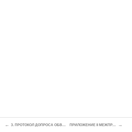
←
→
3. ПРОТОКОЛ ДОПРОСА ОБВИНЯЕМОГО КЛИМКОВСКОГО ЕЖИ МЕЧЕСЛАВОВИЧА ОТ 24-ГО ДЕКАБРЯ 1940 ГОДА
ПРИЛОЖЕНИЕ II МЕЖПРАВИТЕЛЬСТВЕННЫЕ СОВЕТСКО-ПОЛЬСКИЕ СОГЛАШЕНИЯ, 1941 ГОД