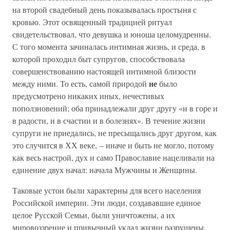
на второй свадебный день показывалась простыня с
кровью. Этот освященный традицией ритуал
свидетельствовал, что девушка и юноша целомудренны.
С того момента зачиналась интимная жизнь, и среда, в
которой проходил быт супругов, способствовала
совершенствованию настоящей интимной близости
не
между ними. То есть, самой природой
было
предусмотрено никаких иных, нечестивых
поползновений; оба принадлежали друг другу «и в горе и
в радости, и в счастии и в болезнях». В течение жизни
супруги не приедались, не пресыщались друг другом, как
это случится в ХХ веке, – иначе и быть не могло, потому
как весь настрой, дух и само Православие нацеливали на
единение двух начал: начала Мужчины и Женщины.
Таковые устои были характерны для всего населения
Российской империи. Эти люди, создававшие единое
целое Русской Семьи, были уничтожены, а их
мировоззрение и привычный уклад жизни разрушены.