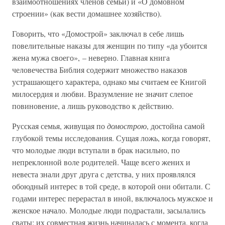
взаимоотношениях членов семьи) и «О домовном
строении» (как вести домашнее хозяйство).
Говорить, что «Домострой» заключал в себе лишь
повелительные наказы для женщин по типу «да убоится
жена мужа своего», – неверно. Главная книга
человечества Библия содержит множество наказов
устрашающего характера, однако мы считаем ее Книгой
милосердия и любви. Вразумление не значит слепое
повиновение, а лишь руководство к действию.
Русская семья, живущая по
домострою
, достойна самой
глубокой темы исследования. Сущая ложь, когда говорят,
что молодые люди вступали в брак насильно, по
непреклонной воле родителей. Чаще всего жених и
невеста знали друг друга с детства, у них проявлялся
обоюдный интерес в той среде, в которой они обитали. С
годами интерес перерастал в иной, включалось мужское и
женское начало. Молодые люди подрастали, засылались
сваты; их совместная жизнь начиналась с момента, когда