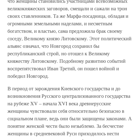
что женщины становились участницами всевозможных
великокняжеских заговоров, смещали и сажали на трон
своих ставленников. Та же Марфа-посадница, обладая и
огромными земельными наделами, и несметным
богатством, и властью, сама предложила брак своему
соседу, Великому князю Литовскому. Этот политический
альянс означал, что Новгород сохранил бы
республиканский строй, но отошел к Великому
княжеству Литовскому. Подобному развитию событий
воспрепятствовал Иван Третий, он пошел войной и
победил Новгород.
В период от зарождения Киевского государства и до
возникновения Русского централизованного государства
на рубеже XV – начала XVI века древнерусские
женщины чувствовали себя относительно безопасно в
социальном плане, ведь они были защищены законами. А
понятие женской чести было незыблемо. За бесчестие
женщины в средневековой Руси приходилось нести