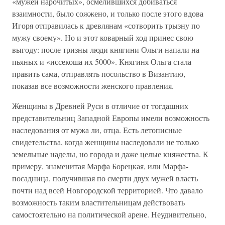
«мужей нарочитых», осмелившихся добиваться
взаимности, было сожжено, и только после этого вдова
Игоря отправилась к древлянам «сотворить трызну по
мужу своему». Но и этот коварный ход принес свою
выгоду: после тризны люди княгини Ольги напали на
пьяных и «иссекоша их 5000». Княгиня Ольга стала
править сама, отправлять посольство в Византию,
показав все возможности женского правления.
Женщины в Древней Руси в отличие от тогдашних
представительниц Западной Европы имели возможность
наследования от мужа ли, отца. Есть летописные
свидетельства, когда женщины наследовали не только
земельные наделы, но города и даже целые княжества. К
примеру, знаменитая Марфа Борецкая, или Марфа-
посадница, получившая по смерти двух мужей власть
почти над всей Новгородской территорией. Что давало
возможность таким властительницам действовать
самостоятельно на политической арене. Неудивительно,