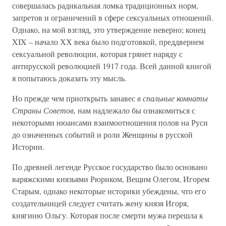
совершалась радикальная ломка традиционных норм,
запретов и ограничений в сфере сексуальных отношений.
Однако, на мой взгляд, это утверждение неверно; конец
XIX – начало ХХ века было подготовкой, преддверием
сексуальной революции, которая грянет наряду с
антирусской революцией 1917 года. Всей данной книгой
я попытаюсь доказать эту мысль.
Но прежде чем приоткрыть занавес
в спальные комнаты
Страны Советов,
нам надлежало бы ознакомиться с
некоторыми нюансами взаимоотношения полов на Руси
до означенных событий и роли Женщины в русской
Истории.
По древней легенде Русское государство было основано
варяжскими князьями Рюриком, Вещим Олегом, Игорем
Старым, однако некоторые историки убеждены, что его
создательницей следует считать жену князя Игоря,
княгиню Ольгу. Которая после смерти мужа перешла к