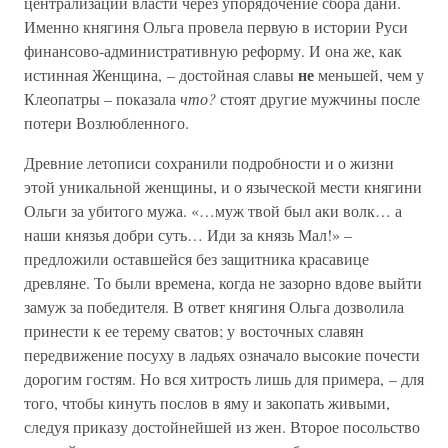
централизации власти через упорядочение сбора дани.
Именно княгиня Ольга провела первую в истории Руси
финансово-административную реформу. И она же, как
не
истинная Женщина, – достойная славы
меньшей, чем у
Клеопатры – показала
что?
стоят другие мужчины после
потери Возлюбленного.
Древние летописи сохранили подробности и о жизни
этой уникальной женщины, и о языческой мести княгини
Ольги за убитого мужа. «…муж твой был аки волк… а
наши князья добри суть… Иди за князь Мал!» –
предложили оставшейся без защитника красавице
древляне. То были времена, когда не зазорно вдове выйти
замуж за победителя. В ответ княгиня Ольга дозволила
принести к ее терему сватов; у восточных славян
передвижение посуху в ладьях означало высокие почести
дорогим гостям. Но вся хитрость лишь для примера, – для
того, чтобы кинуть послов в яму и закопать живыми,
следуя приказу достойнейшей из жен. Второе посольство