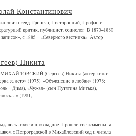
ай Константинович
вич псевд. Гроньяр, Посторонний, Профан и
итературный критик, публицист, социолог. В 1870–1880
записок», с 1885 – «Северного вестника». Автор
еев) Никита
ИХАЙЛОВСКИЙ (Сергеев) Никита (актер кино:
ерка за лето» (1975), «Объяснение в любви» (1978;
роль – Дима), «Чужая» (сын Путятина Митька),
нилось…» (1981;
ыдалось тихое и прохладное. Прошли госэкзамены, я
пешком с Петроградской в Михайловский сад и читала