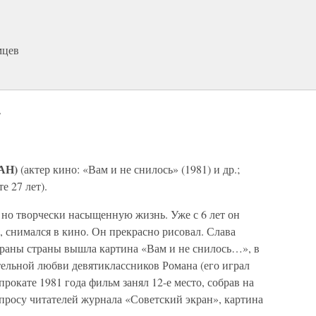
мцев
А
АН)
(актер кино: «Вам и не снилось» (1981) и др.;
е 27 лет).
 но творчески насыщенную жизнь. Уже с 6 лет он
 снимался в кино. Он прекрасно рисовал. Слава
экраны страны вышла картина «Вам и не снилось…», в
тельной любви девятиклассников Романа (его играл
рокате 1981 года фильм занял 12-е место, собрав на
 опросу читателей журнала «Советский экран», картина