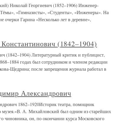
кий) Николай Георгиевич (1852–1906) Инженер-
во Тёмы», «Гимназисты», «Студенты», «Инженеры». На
ие очерки Гарина «Несколько лет в деревне»,
Константинович (1842–1904)
ч (1842–1904) Литературный критик и публицист,
1868–1884 годах был сотрудником и членом редакции
кова-Щедрина; после запрещения журнала работал в
мир Александрович
ович 1862–1920Историк театра, помощник
о музея.«В. А. Михайловский был одним из старейших
го чиновника, он, по окончании курса Московского