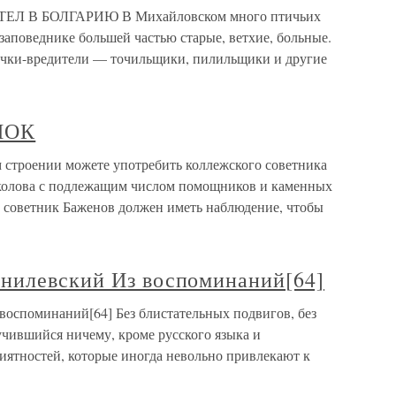
В БОЛГАРИЮ В Михайловском много птичьих
 заповеднике большей частью старые, ветхие, больные.
учки-вредители — точильщики, пилильщики и другие
МОК
ении можете употребить коллежского советника
колова с подлежащим числом помощников и каменных
й советник Баженов должен иметь наблюдение, чтобы
нилевский Из воспоминаний[64]
оспоминаний[64] Без блистательных подвигов, без
учившийся ничему, кроме русского языка и
иятностей, которые иногда невольно привлекают к