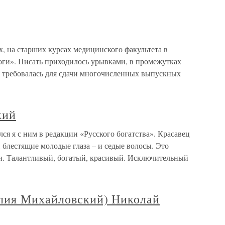
, на старших курсах медицинского факультета в
роги». Писать приходилось урывками, в промежутках
 требовалась для сдачи многочисленных выпускных
кий
я я с ним в редакции «Русского богатства». Красавец
 блестящие молодые глаза – и седые волосы. Это
и. Талантливый, богатый, красивый. Исключительный
лия Михайловский) Николай