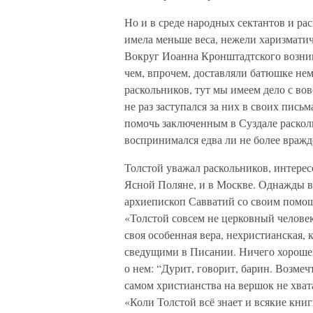
Но и в среде народных сектантов и ра
имела меньше веса, нежели харизмати
Вокруг Иоанна Кронштадтского возникл
чем, впрочем, доставляли батюшке нем
раскольников, тут мы имеем дело с во
не раз заступался за них в своих пись
помочь заключенным в Суздале расколь
воспринимался едва ли не более вражд
Толстой уважал раскольников, интерес
Ясной Поляне, и в Москве. Однажды в
архиепископ Савватий со своим помощ
«Толстой совсем не церковный человек 
своя особенная вера, нехристианская,
сведущими в Писании. Ничего хорошего
о нем: “Дурит, говорит, барин. Возмечта
самом христианства на вершок не хва
«Коли Толстой всё знает и всякие книг