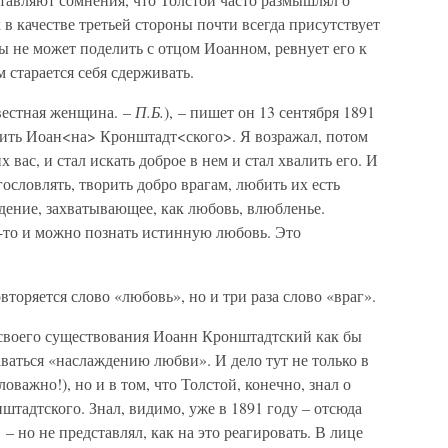
х в качестве третьей стороны почти всегда присутствует
бы не может поделить с отцом Иоанном, ревнует его к
 старается себя сдерживать.
звестная женщина. –
П.Б.
), – пишет он 13 сентября 1891
алить Иоан<на> Кронштадт<ского>. Я возражал, потом
вас, и стал искать доброе в нем и стал хвалить его. И
агословлять, творить добро врагам, любить их есть
дение, захватывающее, как любовь, влюбленье.
х-то и можно познать истинную любовь. Это
вторяется слово «любовь», но и три раза слово «враг».
 своего существования Иоанн Кронштадтский как бы
ваться «наслаждению любви». И дело тут не только в
оважно!), но и в том, что Толстой, конечно, знал о
тадтского. Знал, видимо, уже в 1891 году – отсюда
 – но не представлял, как на это реагировать. В лице