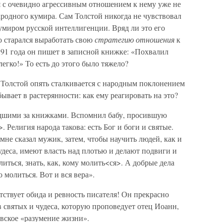
 с очевидно агрессивным отношением к нему уже не
ародного кумира. Сам Толстой никогда не чувствовал
умиром русской интеллигенции. Вряд ли это его
о старался выработать свою
стратегию отношения
к
891 года он пишет в записной книжке: «Похвалил
егко!» То есть до этого было тяжело?
 Толстой опять сталкивается с народным поклонением
вает в растерянности: как ему реагировать на это?
едшими за книжками. Вспомнил бабу, просившую
Религия народа такова: есть Бог и боги и святые.
мне сказал мужик, затем, чтобы научить людей, как и
удеса, имеют власть над плотью и делают подвиги и
иться, знать, как, кому молить<ся>. А добрые дела
 молиться. Вот и вся вера».
тствует обида и ревность писателя! Он прекрасно
в святых и чудеса, которую проповедует отец Иоанн,
вское «разумение жизни».