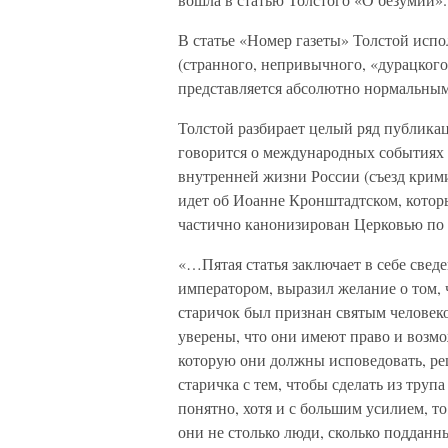
В статье «Номер газеты» Толстой исп
(странного, непривычного, «дурацкого»
представляется абсолютно нормальным
Толстой разбирает целый ряд публика
говорится о международных событиях 
внутренней жизни России (съезд крим
идет об Иоанне Кронштадтском, которы
частично канонизирован Церковью по 
«…Пятая статья заключает в себе свед
императором, выразил желание о том
старичок был признан святым человеком
уверены, что они имеют право и возм
которую они должны исповедовать, ре
старичка с тем, чтобы сделать из труп
понятно, хотя и с большим усилием, то
они не столько люди, сколько подданны