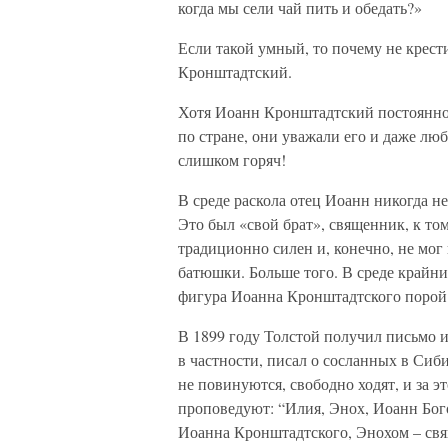
когда мы сели чай пить и обедать?»
Если такой умный, то почему не крест
Кронштадтский.
Хотя Иоанн Кронштадтский постоянно 
по стране, они уважали его и даже лю
слишком горяч!
В среде раскола отец Иоанн никогда н
Это был «свой брат», священник, к то
традиционно силен и, конечно, не мог
батюшки. Больше того. В среде крайни
фигура Иоанна Кронштадтского порой 
В 1899 году Толстой получил письмо и
в частности, писал о сосланных в Сиб
не повинуются, свободно ходят, и за э
проповедуют: “Илия, Энох, Иоанн Бого
Иоанна Кронштадтского, Энохом – св