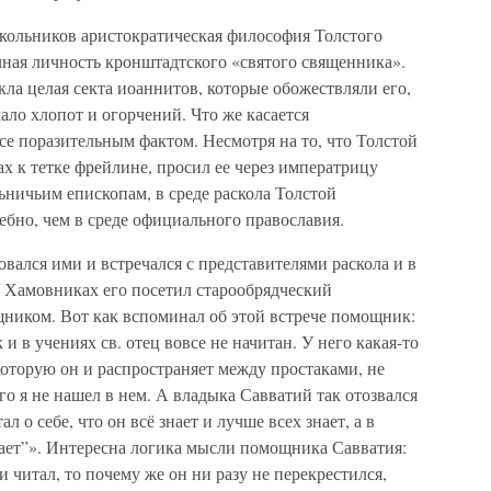
скольников аристократическая философия Толстого
чная личность кронштадтского «святого священника».
а целая секта иоаннитов, которые обожествляли его,
ало хлопот и огорчений. Что же касается
все поразительным фактом. Несмотря на то, что Толстой
мах к тетке фрейлине, просил ее через императрицу
ничьим епископам, в среде раскола Толстой
ебно, чем в среде официального православия.
овался ими и встречался с представителями раскола и в
 Хамовниках его посетил старообрядческий
ником. Вот как вспоминал об этой встрече помощник:
и в учениях св. отец вовсе не начитан. У него какая-то
 которую он и распространяет между простаками, не
 я не нашел в нем. А владыка Савватий так отозвался
л о себе, что он всё знает и лучше всех знает, а в
тает”». Интересна логика мысли помощника Савватия:
и читал, то почему же он ни разу не перекрестился,