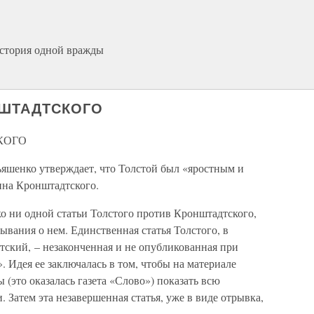
история одной вражды
НШТАДТСКОГО
КОГО
яшенко утверждает, что Толстой был «яростным и
на Кронштадтского.
ко ни одной статьи Толстого против Кронштадтского,
ывания о нем. Единственная статья Толстого, в
ский, – незаконченная и не опубликованная при
. Идея ее заключалась в том, чтобы на материале
ы (это оказалась газета «Слово») показать всю
 Затем эта незавершенная статья, уже в виде отрывка,