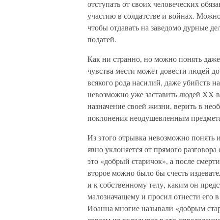
отступать от своих человеческих обяз
участию в солдатстве и войнах. Можно
чтобы отдавать на заведомо дурные дел
податей.
Как ни странно, но можно понять даже
чувства мести может довести людей до
всякого рода насилий, даже убийств на
невозможно уже заставить людей XX в
назначение своей жизни, верить в нео
поклонения неодушевленным предмет
Из этого отрывка невозможно понять 
явно уклоняется от прямого разговора
это «добрый старичок», а после смерт
второе можно было бы счесть издевател
и к собственному телу, каким он предс
малозначащему и просил отнести его в 
Иоанна многие называли «добрым стар
совсем не вкладывая в это определение