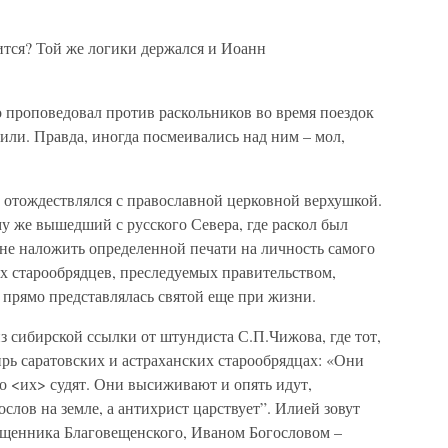
ится? Той же логики держался и Иоанн
проповедовал против раскольников во время поездок
били. Правда, иногда посмеивались над ним – мол,
е отождествлялся с православной церковной верхушкой.
му же вышедший с русского Севера, где раскол был
 не наложить определенной печати на личность самого
х старообрядцев, преследуемых правительством,
прямо представлялась святой еще при жизни.
з сибирской ссылки от штундиста С.П.Чижова, где тот,
ирь саратовских и астраханских старообрядцах: «Они
то <их> судят. Они высиживают и опять идут,
слов на земле, а антихрист царствует”. Илией зовут
ященника Благовещенского, Иваном Богословом –