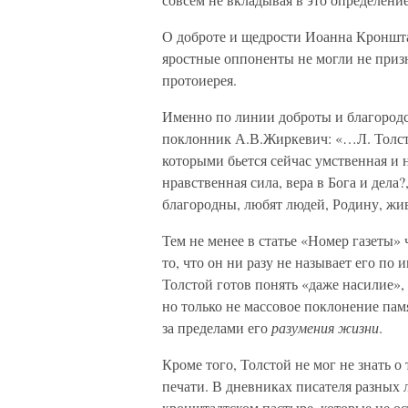
О доброте и щедрости Иоанна Кроншта
яростные оппоненты не могли не приз
протоиерея.
Именно по линии доброты и благородс
поклонник А.В.Жиркевич: «…Л. Толст
которыми бьется сейчас умственная и н
нравственная сила, вера в Бога и дела?
благородны, любят людей, Родину, живу
Тем не менее в статье «Номер газеты»
то, что он ни разу не называет его по 
Толстой готов понять «даже насилие»,
но только не массовое поклонение пам
за пределами его
разумения жизни
.
Кроме того, Толстой не мог не знать о
печати. В дневниках писателя разных 
кронштадтском пастыре, которые не ос