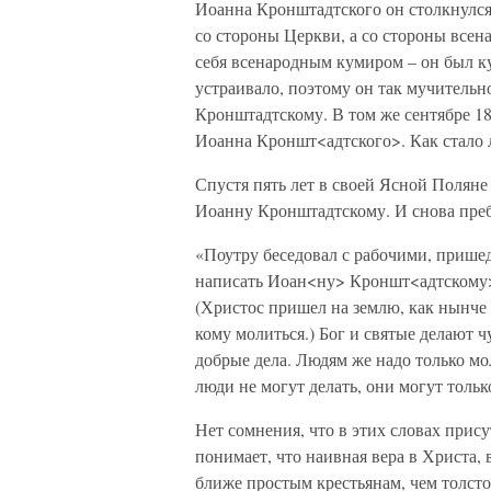
Иоанна Кронштадтского он столкнулся
со стороны Церкви, а со стороны всен
себя всенародным кумиром – он был к
устраивало, поэтому он так мучительн
Кронштадтскому. В том же сентябре 1
Иоанна Кроншт<адтского>. Как стало л
Спустя пять лет в своей Ясной Поляне
Иоанну Кронштадтскому. И снова пребы
«Поутру беседовал с рабочими, приш
написать Иоан<ну> Кроншт<адтскому>. 
(Христос пришел на землю, как нынче 
кому молиться.) Бог и святые делают ч
добрые дела. Людям же надо только мол
люди не могут делать, они могут только
Нет сомнения, что в этих словах прису
понимает, что наивная вера в Христа, 
ближе простым крестьянам, чем толсто