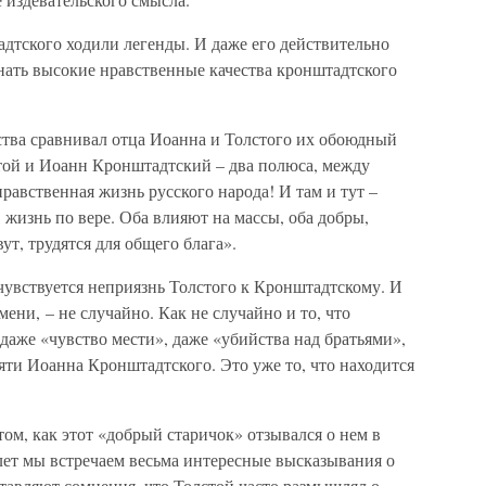
дтского ходили легенды. И даже его действительно
нать высокие нравственные качества кронштадтского
тва сравнивал отца Иоанна и Толстого их обоюдный
ой и Иоанн Кронштадтский – два полюса, между
равственная жизнь русского народа! И там и тут –
, жизнь по вере. Оба влияют на массы, оба добры,
т, трудятся для общего блага».
 чувствуется неприязнь Толстого к Кронштадтскому. И
имени, – не случайно. Как не случайно и то, что
 даже «чувство мести», даже «убийства над братьями»,
яти Иоанна Кронштадтского. Это уже то, что находится
 том, как этот «добрый старичок» отзывался о нем в
лет мы встречаем весьма интересные высказывания о
тавляют сомнения, что Толстой часто размышлял о