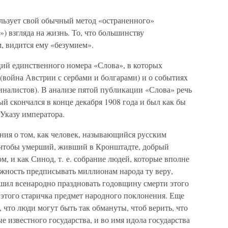
ользует свой обычный метод «остраненного»
) взгляда на жизнь. То, что большинству
, видится ему «безумием».
ций единственного номера «Слова», в которых
(война Австрии с сербами и болгарами) и о событиях
иналистов). В анализе пятой публикации «Слова» речь
й скончался в конце декабря 1908 года и был как бы
Указу императора.
ения о том, как человек, называющийся русским
, чтобы умерший, живший в Кронштадте, добрый
, и как Синод, т. е. собрание людей, которые вполне
ожность предписывать миллионам народа ту веру,
шил всенародно праздновать годовщину смерти этого
а этого старичка предмет народного поклонения. Еще
, что люди могут быть так обмануты, чтоб верить, что
е известного государства, и во имя идола государства