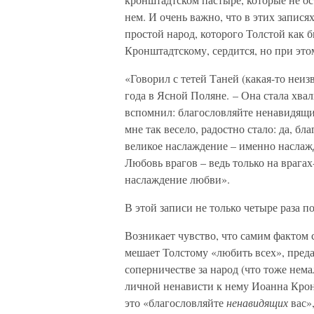
нем. И очень важно, что в этих запися
простой народ, которого Толстой как 
Кронштадтскому, сердится, но при этом
«Говорил с тетей Таней (какая-то неи
года в Ясной Поляне. – Она стала хв
вспомнил: благословляйте ненавидящих 
мне так весело, радостно стало: да, бл
великое наслаждение – именно наслаж
Любовь врагов – ведь только на врага
наслаждение любви».
В этой записи не только четыре раза по
Возникает чувство, что самим фактом
мешает Толстому «любить всех», преда
соперничестве за народ (что тоже немал
личной ненависти к нему Иоанна Кронш
это «благословляйте
ненавидящих
вас»,