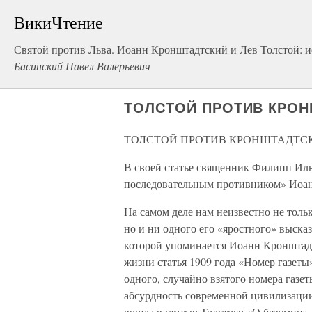
ВикиЧтение
Святой против Льва. Иоанн Кронштадтский и Лев Толстой: 
Басинский Павел Валерьевич
ТОЛСТОЙ ПРОТИВ КРО
ТОЛСТОЙ ПРОТИВ КРОНШТАДТС
В своей статье священник Филипп Иль
последовательным противником» Иоан
На самом деле нам неизвестно не толь
но и ни одного его «яростного» высказ
которой упоминается Иоанн Кронштадт
жизни статья 1909 года «Номер газеты»
одного, случайно взятого номера газет
абсурдность современной цивилизации.
вошла в статью Толстого «О безумии».