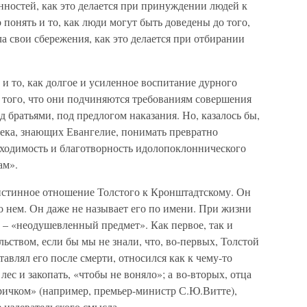
анностей, как это делается при принуждении людей к
 понять и то, как люди могут быть доведены до того,
а свои сбережения, как это делается при отбирании
 и то, как долгое и усиленное воспитание дурного
 того, что они подчиняются требованиям совершения
д братьями, под предлогом наказания. Но, казалось бы,
ека, знающих Евангелие, понимать превратно
бходимость и благотворность идолопоклоннического
ам».
истинное отношение Толстого к Кронштадтскому. Он
 о нем. Он даже не называет его по имени. При жизни
и – «неодушевленный предмет». Как первое, так и
ьством, если бы мы не знали, что, во-первых, Толстой
тавлял его после смерти, относился как к чему-то
лес и закопать, «чтобы не воняло»; а во-вторых, отца
ичком» (например, премьер-министр С.Ю.Витте),
 издевательского смысла.