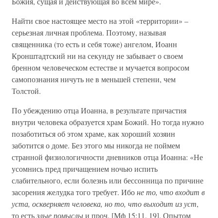
Божия, сущая и действующая во всем мире».
Найти свое настоящее место на этой «территории» –
серьезная личная проблема. Поэтому, называя
священника (то есть и себя тоже) ангелом, Иоанн
Кронштадтский ни на секунду не забывает о своем
бренном человеческом естестве и мучается вопросом
самопознания ничуть не в меньшей степени, чем
Толстой.
По убеждению отца Иоанна, в результате причастия
внутри человека образуется храм Божий. Но тогда нужно
позаботиться об этом храме, как хороший хозяин
заботится о доме. Без этого мы никогда не поймем
странной физиологичности дневников отца Иоанна: «Не
усомнись пред причащением ночью испить
слабительного, если болезнь или бессонница по причине
засорения желудка того требует. Ибо
не то, что входит в
уста, оскверняет человека, но то, что выходит из уст
,
то есть
злые помыслы
и проч. [Мф 15:11, 19]. Опытом