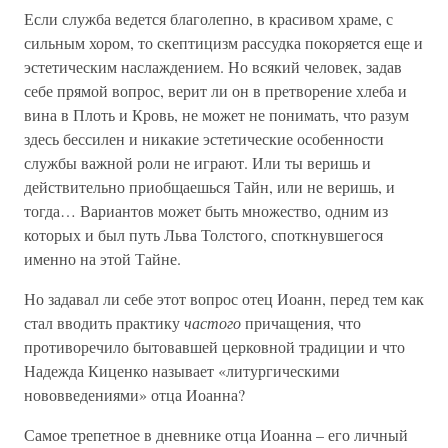
Если служба ведется благолепно, в красивом храме, с
сильным хором, то скептицизм рассудка покоряется еще и
эстетическим наслаждением. Но всякий человек, задав
себе прямой вопрос, верит ли он в претворение хлеба и
вина в Плоть и Кровь, не может не понимать, что разум
здесь бессилен и никакие эстетические особенности
службы важной роли не играют. Или ты веришь и
действительно приобщаешься Тайн, или не веришь, и
тогда… Вариантов может быть множество, одним из
которых и был путь Льва Толстого, споткнувшегося
именно на этой Тайне.
Но задавал ли себе этот вопрос отец Иоанн, перед тем как
стал вводить практику
частого
причащения, что
противоречило бытовавшей церковной традиции и что
Надежда Киценко называет «литургическими
нововведениями» отца Иоанна?
Самое трепетное в дневнике отца Иоанна – его личный