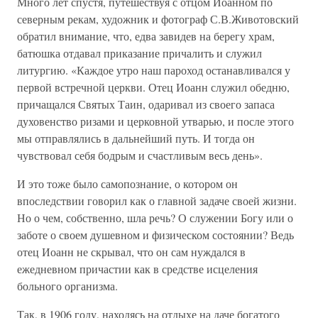
Много лет спустя, путешествуя с отцом Иоанном по
северным рекам, художник и фотограф С.В.Животовский
обратил внимание, что, едва завидев на берегу храм,
батюшка отдавал приказание причалить и служил
литургию. «Каждое утро наш пароход останавливался у
первой встречной церкви. Отец Иоанн служил обедню,
причащался Святых Таин, одаривал из своего запаса
духовенство ризами и церковной утварью, и после этого
мы отправлялись в дальнейший путь. И тогда он
чувствовал себя бодрым и счастливым весь день».
И это тоже было самопознание, о котором он
впоследствии говорил как о главной задаче своей жизни.
Но о чем, собственно, шла речь? О служении Богу или о
заботе о своем душевном и физическом состоянии? Ведь
отец Иоанн не скрывал, что он сам нуждался в
ежедневном причастии как в средстве исцеления
больного организма.
Так, в 1906 году, находясь на отдыхе на даче богатого