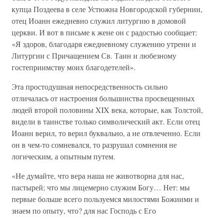
купца Поздеева в селе Устюжна Новгородской губернии,
отец Иоанн ежедневно служил литургию в домовой
церкви. И вот в письме к жене он с радостью сообщает:
«Я здоров, благодаря ежедневному служению утрени и
Литургии с Причащением Св. Таин и любезному
гостеприимству моих благодетелей».
Эта простодушная непосредственность сильно
отличалась от настроения большинства просвещенных
людей второй половины XIX века, которые, как Толстой,
видели в таинстве только символический акт. Если отец
Иоанн верил, то верил буквально, а не отвлеченно. Если
он в чем-то сомневался, то разрушал сомнения не
логическим, а опытным путем.
«Не думайте, что вера наша не животворна для нас,
пастырей; что мы лицемерно служим Богу… Нет: мы
первые больше всего пользуемся милостями Божиими и
знаем по опыту, что? для нас Господь с Его