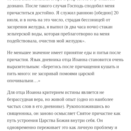
дознано. После такого случая Господь сподобил меня
причаститься достойно. Я служил раннюю [обедню] 20
июля, и в ночь на это число, страдая бессоницей от
засорения желудка, я выпил (в два часа ночи) стакан
зельтерской воды, которая преблаготворно на меня
подействовала, очистив мой желудок».
Не меньшее значение имеет принятие еды и питья после
причастия. Язык дневника отца Иоанна становится очень
выразительным: «Берегись после причащения кушать и
пить много: не засоривай помоями царской
опочивальни…»
Для отца Иоанна критерием истины является не
безрассудная вера, но живой опыт (одно из наиболее
частых слов в его дневнике). Рукоположившись во
священника, он заново осмысляет Святое причастие как
путь устроения Царства Божия внутри себя. Он
одновременно переживает это как личную проблему и