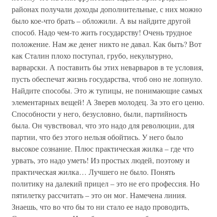
районах получали доходы дополнительные, с них можно
было кое-что брать – обложили. А вы найдите другой
способ. Надо чем-то жить государству! Очень трудное
положение. Нам же денег никто не давал. Как быть? Вот
как Сталин плохо поступал, грубо, некультурно,
варварски. А поставить бы этих неварваров в те условия,
пусть обеспечат жизнь государства, чтоб оно не лопнуло.
Найдите способы. Это ж тупицы, не понимающие самых
элементарных вещей! А Зверев молодец. За это его ценю.
Способности у него, безусловно, были, партийность
была. Он чувствовал, что это надо для революции, для
партии, что без этого нельзя обойтись. У него было
высокое сознание. Плюс практическая жилка – где что
урвать, это надо уметь! Из простых людей, поэтому и
практическая жилка… Лучшего не было. Понять
политику на далекий прицел – это не его профессия. Но
пятилетку рассчитать – это он мог. Намечена линия.
Знаешь, что во что бы то ни стало ее надо проводить,