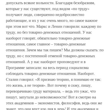
допускать всякие вольности. Благодаря безобразиям,
которые у нас существуют, под видом «по труду»
получают люди, совершенно недобросовестно
работающие, и их у нас очень много, но самое важное
при этом вот что. Маркс и Ленин говорили: каждому по
труду, но без товарно-денежных отношений. У нас
наоборот говорят, обязательно товарно-денежные
отношения, самое главное – товарно-денежные
отношения. Зачем мы так пишем? Мы должны сказать: по
труду, но с постепенной отменой товарно-денежных
отношений. А у нас наоборот проповедуют и в
Программе записали: на весь период социализма
соблюдать товарно-денежные отношения. Наоборот.
Сталин говорил: «Я признаю теорию, я понимаю ее так:
это жизнь, а не теория». Вот почему я сижу, пишу,
переворачиваю груду материала, – ведь это ужас, что
пишут, запутали до невозможности! Вот я смотрю на
этих академиков – экономистов, философов, ведь они же
знают, что они врут изо дня в день! И эти академики и