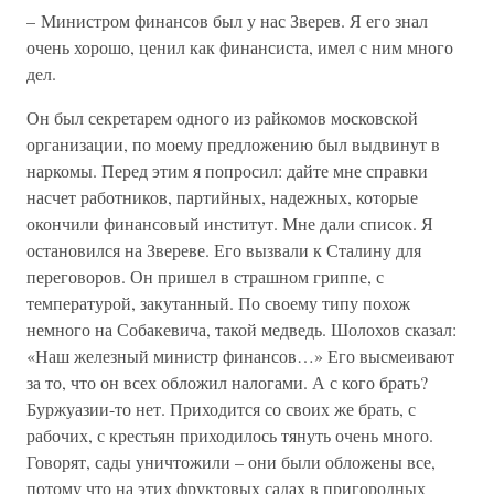
– Министром финансов был у нас Зверев. Я его знал
очень хорошо, ценил как финансиста, имел с ним много
дел.
Он был секретарем одного из райкомов московской
организации, по моему предложению был выдвинут в
наркомы. Перед этим я попросил: дайте мне справки
насчет работников, партийных, надежных, которые
окончили финансовый институт. Мне дали список. Я
остановился на Звереве. Его вызвали к Сталину для
переговоров. Он пришел в страшном гриппе, с
температурой, закутанный. По своему типу похож
немного на Собакевича, такой медведь. Шолохов сказал:
«Наш железный министр финансов…» Его высмеивают
за то, что он всех обложил налогами. А с кого брать?
Буржуазии-то нет. Приходится со своих же брать, с
рабочих, с крестьян приходилось тянуть очень много.
Говорят, сады уничтожили – они были обложены все,
потому что на этих фруктовых садах в пригородных