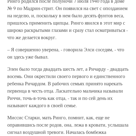
Ринго родился после полуночи 7 июля 1940 года в доме
№ 9 по Мадрин-стрит. Он появился на свет с опозданием
на неделю, и, поскольку в нем было десять фунтов веса,
пришлось применить щипцы. Ринго явился в этот мир с
широко раскрытыми глазами и сразу стал осматриваться -
что же делается вокруг.
– Я совершенно уверена, - говорила Элси соседям, - что
он здесь уже бывал.
Элен было тогда двадцать шесть лет, а Ричарду - двадцать
восемь. Они окрестили своего первого и единственного
ребенка Ричардом. В рабочих семьях принято нарекать
первенца в честь отца. Ласкательно мальчика называли
Риччи, точь-в-точь как отца, - так и по сей день их
называют каждого в своей семье.
Миссис Старки, мать Ринго, помнит, как, еще не
оправившись после родов, она, лежа в кровати, услышала
сигнал воздушной тревоги. Началась бомбежка