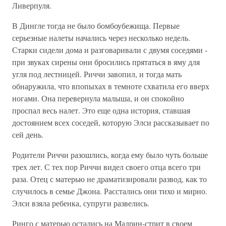
Ливерпуля.
В Дингле тогда не было бомбоубежища. Первые
серьезные налеты начались через несколько недель.
Старки сидели дома и разговаривали с двумя соседями -
при звуках сирены они бросились прятаться в яму для
угля под лестницей. Риччи завопил, и тогда мать
обнаружила, что впопыхах в темноте схватила его вверх
ногами. Она перевернула малыша, и он спокойно
проспал весь налет. Это еще одна история, ставшая
достоянием всех соседей, которую Элси рассказывает по
сей день.
Родители Риччи разошлись, когда ему было чуть больше
трех лет. С тех пор Риччи видел своего отца всего три
раза. Отец с матерью не драматизировали развод, как то
случилось в семье Джона. Расстались они тихо и мирно.
Элси взяла ребенка, супруги развелись.
Ринго с матерью остались на Мадрин-стрит в своем