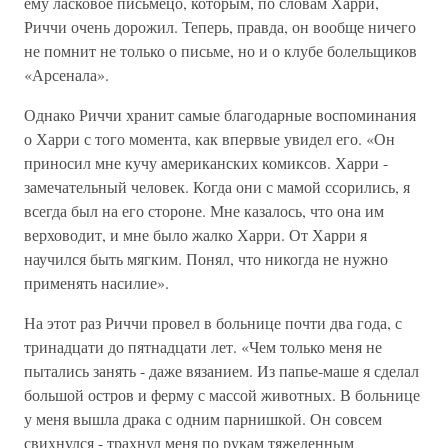
ему ласковое письмецо, которым, по словам Харри,
Риччи очень дорожил. Теперь, правда, он вообще ничего
не помнит не только о письме, но и о клубе болельщиков
«Арсенала».
Однако Риччи хранит самые благодарные воспоминания
о Харри с того момента, как впервые увидел его. «Он
приносил мне кучу американских комиксов. Харри -
замечательный человек. Когда они с мамой ссорились, я
всегда был на его стороне. Мне казалось, что она им
верховодит, и мне было жалко Харри. От Харри я
научился быть мягким. Понял, что никогда не нужно
применять насилие».
На этот раз Риччи провел в больнице почти два года, с
тринадцати до пятнадцати лет. «Чем только меня не
пытались занять - даже вязанием. Из папье-маше я сделал
большой остров и ферму с массой животных. В больнице
у меня вышла драка с одним парнишкой. Он совсем
свихнулся - трахнул меня по рукам тяжеленным