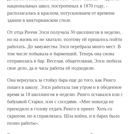
национальных школ, построенных в 1870 году, -
располагалась в красном, потускневшем от времени
здании в викторианском стиле.
От отца Риччи Элси получала 30 шиллингов в неделю,
но на жизнь их не хватало, поэтому ей пришлось пойти
работать. До замужества Элси перебрала много мест. В
том числе побывала и барменшей. Теперь она снова
отправилась в бар. Веселая, общительная, Элси любила
свое дело, да и часы работы ей подходили.
Она вернулась за стойку бара еще до того, как Ринго
пошел в школу. Элси работала там утром и в обеденное
время за 18 шиллингов в неделю. Ринго оставался или с
бабушкой Старки, или с соседями. «Мне никогда не
приходило в голову отдать Ринго в приют. Хоть со
скрипом, но я справлялась. Шла война, и в барах было
полно работы».