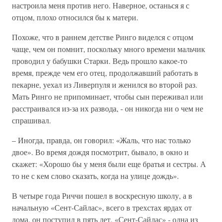
настроила меня против него. Наверное, останься я с
отцом, плохо относился бы к матери.
Похоже, что в раннем детстве Ринго виделся с отцом
чаще, чем он помнит, поскольку много времени мальчик
проводил у бабушки Старки. Ведь прошло какое-то
время, прежде чем его отец, продолжавший работать в
пекарне, уехал из Ливерпуля и женился во второй раз.
Мать Ринго не припоминает, чтобы сын переживал или
расстраивался из-за их развода, - он никогда ни о чем не
спрашивал.
– Иногда, правда, он говорил: «Жаль, что нас только
двое». Во время дождя посмотрит, бывало, в окно и
скажет: «Хорошо бы у меня были еще братья и сестры. А
то не с кем слово сказать, когда на улице дождь».
В четыре года Риччи пошел в воскресную школу, а в
начальную «Сент-Сайлас», всего в трехстах ярдах от
дома, он поступил в пять лет. «Сент-Сайлас» - одна из