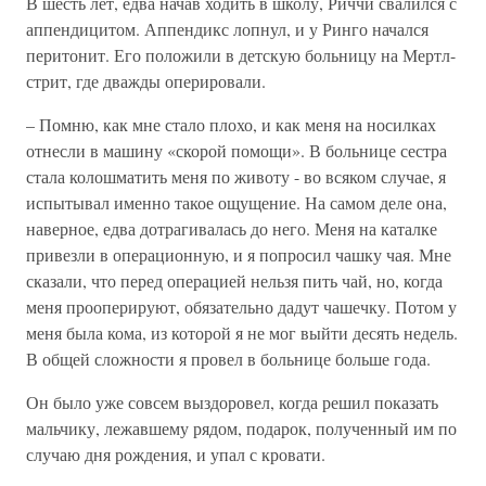
В шесть лет, едва начав ходить в школу, Риччи свалился с
аппендицитом. Аппендикс лопнул, и у Ринго начался
перитонит. Его положили в детскую больницу на Мертл-
стрит, где дважды оперировали.
– Помню, как мне стало плохо, и как меня на носилках
отнесли в машину «скорой помощи». В больнице сестра
стала колошматить меня по животу - во всяком случае, я
испытывал именно такое ощущение. На самом деле она,
наверное, едва дотрагивалась до него. Меня на каталке
привезли в операционную, и я попросил чашку чая. Мне
сказали, что перед операцией нельзя пить чай, но, когда
меня прооперируют, обязательно дадут чашечку. Потом у
меня была кома, из которой я не мог выйти десять недель.
В общей сложности я провел в больнице больше года.
Он было уже совсем выздоровел, когда решил показать
мальчику, лежавшему рядом, подарок, полученный им по
случаю дня рождения, и упал с кровати.