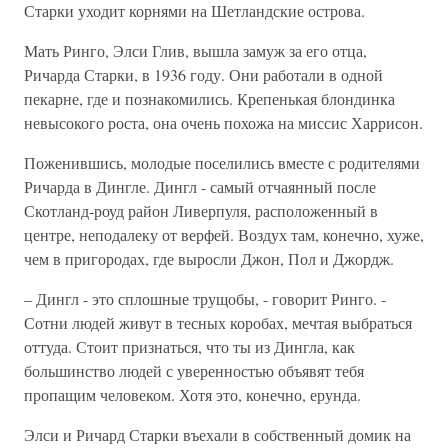
Старки уходит корнями на Шетландские острова.
Мать Ринго, Элси Глив, вышла замуж за его отца,
Ричарда Старки, в 1936 году. Они работали в одной
пекарне, где и познакомились. Крепенькая блондинка
невысокого роста, она очень похожа на миссис Харрисон.
Поженившись, молодые поселились вместе с родителями
Ричарда в Дингле. Дингл - самый отчаянный после
Скотланд-роуд район Ливерпуля, расположенный в
центре, неподалеку от верфей. Воздух там, конечно, хуже,
чем в пригородах, где выросли Джон, Пол и Джордж.
– Дингл - это сплошные трущобы, - говорит Ринго. -
Сотни людей живут в тесных коробах, мечтая выбраться
оттуда. Стоит признаться, что ты из Дингла, как
большинство людей с уверенностью объявят тебя
пропащим человеком. Хотя это, конечно, ерунда.
Элси и Ричард Старки въехали в собственный домик на