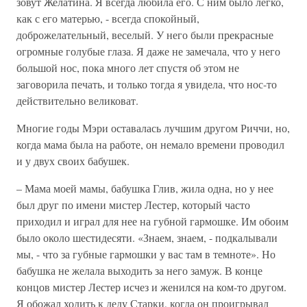
зовут Желатина. Я всегда любила его. С ним было легко,
как с его матерью, - всегда спокойный,
доброжелательный, веселый. У него были прекрасные
огромные голубые глаза. Я даже не замечала, что у него
большой нос, пока много лет спустя об этом не
заговорила печать, и только тогда я увидела, что нос-то
действительно великоват.
Многие годы Мэри оставалась лучшим другом Риччи, но,
когда мама была на работе, он немало времени проводил
и у двух своих бабушек.
– Мама моей мамы, бабушка Глив, жила одна, но у нее
был друг по имени мистер Лестер, который часто
приходил и играл для нее на губной гармошке. Им обоим
было около шестидесяти. «Знаем, знаем, - подкалывали
мы, - что за губные гармошки у вас там в темноте». Но
бабушка не желала выходить за него замуж. В конце
концов мистер Лестер исчез и женился на ком-то другом.
Я обожал ходить к деду Старки, когда он проигрывал