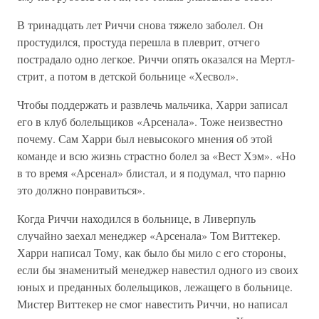
В тринадцать лет Риччи снова тяжело заболел. Он
простудился, простуда перешла в плеврит, отчего
пострадало одно легкое. Риччи опять оказался на Мертл-
стрит, а потом в детской больнице «Хесвол».
Чтобы поддержать и развлечь мальчика, Харри записал
его в клуб болельщиков «Арсенала». Тоже неизвестно
почему. Сам Харри был невысокого мнения об этой
команде и всю жизнь страстно болел за «Вест Хэм». «Но
в то время «Арсенал» блистал, и я подумал, что парню
это должно понравиться».
Когда Риччи находился в больнице, в Ливерпуль
случайно заехал менеджер «Арсенала» Том Виттекер.
Харри написал Тому, как было бы мило с его стороны,
если бы знаменитый менеджер навестил одного иэ своих
юных и преданных болельщиков, лежащего в больнице.
Мистер Виттекер не смог навестить Риччи, но написал