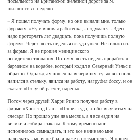
посыльного на Британской железной дороге за 50
шиллингов в неделю.
– Я пошел получать форму, но они выдали мне. только
фуражку. «Ну и вшивая работенка, - подумал я. - Здесь
надо проторчать лет двадцать, пока получишь полную
форму». Через шесть недель я оттуда ушел. Не только из-
за формы. Я не прошел медицинского
освидетельствования. Потом я шесть недель проработал
барменом на корабле, который ходил в Северный Уэльс и
обратно. Однажды я пошел на вечеринку, гулял всю ночь,
напился в стельку, явился на работу, нагрубил боссу, и он
сказал: «Получай расчет, парень».
Потом через друзей Харри Ринго получил работу в
фирме «Хант энд Сан». «Пошел туда, чтобы выучиться на
слесаря. Но прошло уже два месяца, а я все ездил на
велике и собирал заказы. К тому времени мне
исполнилось семнадцать, и это все начинало мне
надоедать, - меня не брали даже в подмастерья. Я пошел