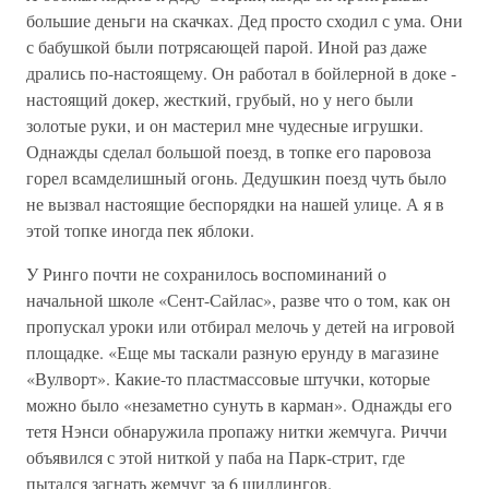
большие деньги на скачках. Дед просто сходил с ума. Они
с бабушкой были потрясающей парой. Иной раз даже
дрались по-настоящему. Он работал в бойлерной в доке -
настоящий докер, жесткий, грубый, но у него были
золотые руки, и он мастерил мне чудесные игрушки.
Однажды сделал большой поезд, в топке его паровоза
горел всамделишный огонь. Дедушкин поезд чуть было
не вызвал настоящие беспорядки на нашей улице. А я в
этой топке иногда пек яблоки.
У Ринго почти не сохранилось воспоминаний о
начальной школе «Сент-Сайлас», разве что о том, как он
пропускал уроки или отбирал мелочь у детей на игровой
площадке. «Еще мы таскали разную ерунду в магазине
«Вулворт». Какие-то пластмассовые штучки, которые
можно было «незаметно сунуть в карман». Однажды его
тетя Нэнси обнаружила пропажу нитки жемчуга. Риччи
объявился с этой ниткой у паба на Парк-стрит, где
пытался загнать жемчуг за 6 шиллингов.