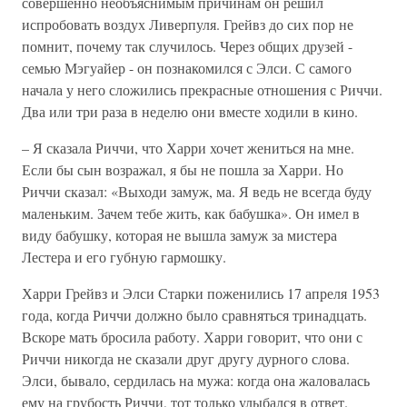
совершенно необъяснимым причинам он решил
испробовать воздух Ливерпуля. Грейвз до сих пор не
помнит, почему так случилось. Через общих друзей -
семью Мэгуайер - он познакомился с Элси. С самого
начала у него сложились прекрасные отношения с Риччи.
Два или три раза в неделю они вместе ходили в кино.
– Я сказала Риччи, что Харри хочет жениться на мне.
Если бы сын возражал, я бы не пошла за Харри. Но
Риччи сказал: «Выходи замуж, ма. Я ведь не всегда буду
маленьким. Зачем тебе жить, как бабушка». Он имел в
виду бабушку, которая не вышла замуж за мистера
Лестера и его губную гармошку.
Харри Грейвз и Элси Старки поженились 17 апреля 1953
года, когда Риччи должно было сравняться тринадцать.
Вскоре мать бросила работу. Харри говорит, что они с
Риччи никогда не сказали друг другу дурного слова.
Элси, бывало, сердилась на мужа: когда она жаловалась
ему на грубость Риччи, тот только улыбался в ответ.