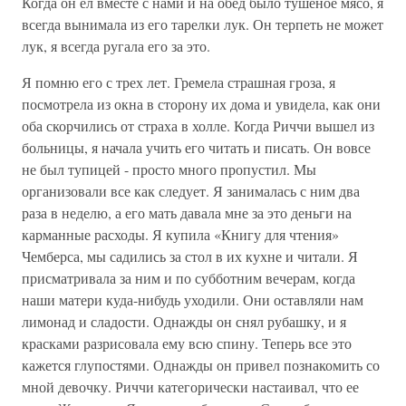
Когда он ел вместе с нами и на обед было тушеное мясо, я
всегда вынимала из его тарелки лук. Он терпеть не может
лук, я всегда ругала его за это.
Я помню его с трех лет. Гремела страшная гроза, я
посмотрела из окна в сторону их дома и увидела, как они
оба скорчились от страха в холле. Когда Риччи вышел из
больницы, я начала учить его читать и писать. Он вовсе
не был тупицей - просто много пропустил. Мы
организовали все как следует. Я занималась с ним два
раза в неделю, а его мать давала мне за это деньги на
карманные расходы. Я купила «Книгу для чтения»
Чемберса, мы садились за стол в их кухне и читали. Я
присматривала за ним и по субботним вечерам, когда
наши матери куда-нибудь уходили. Они оставляли нам
лимонад и сладости. Однажды он снял рубашку, и я
красками разрисовала ему всю спину. Теперь все это
кажется глупостями. Однажды он привел познакомить со
мной девочку. Риччи категорически настаивал, что ее