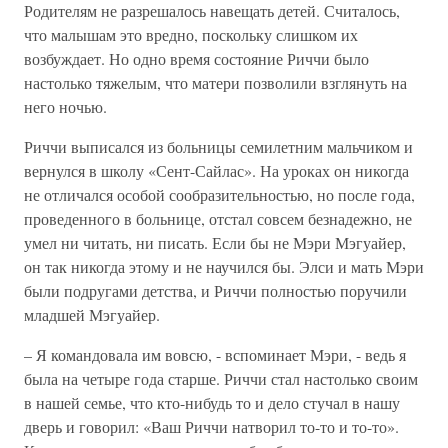
Родителям не разрешалось навещать детей. Считалось,
что малышам это вредно, поскольку слишком их
возбуждает. Но одно время состояние Риччи было
настолько тяжелым, что матери позволили взглянуть на
него ночью.
Риччи выписался из больницы семилетним мальчиком и
вернулся в школу «Сент-Сайлас». На уроках он никогда
не отличался особой сообразительностью, но после года,
проведенного в больнице, отстал совсем безнадежно, не
умел ни читать, ни писать. Если бы не Мэри Мэгуайер,
он так никогда этому и не научился бы. Элси и мать Мэри
были подругами детства, и Риччи полностью поручили
младшей Мэгуайер.
– Я командовала им вовсю, - вспоминает Мэри, - ведь я
была на четыре года старше. Риччи стал настолько своим
в нашей семье, что кто-нибудь то и дело стучал в нашу
дверь и говорил: «Ваш Риччи натворил то-то и то-то».