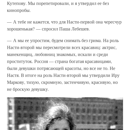
Кутепову. Мы порепетировали, и я утвердил ее без
кинопробы.
— А тебе не кажется, что для Насти-первой она чересчур
хорошенькая? — спросил Паша Лебешев.
— А мы ее упростим, будем снимать без грима. На роль
Насти-второй мы пересмотрели всех красавиц: актрис,
манекенщиц, любовниц знакомых, искали и среди
проституток. Россия — страна богатая красавицами,
были девушки потрясающей красоты, но все не то. Не
Настя. В итоге на роль Насти-второй мы утвердили Иру
Маркову, тихую, скромную, застенчивую, красивую, но
не броскую девушку.