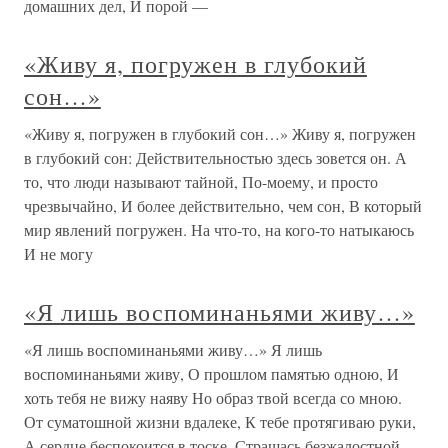
домашних дел, И порой —
«Живу я, погружен в глубокий
сон…»
«Живу я, погружен в глубокий сон…» Живу я, погружен
в глубокий сон: Действительностью здесь зовется он. А
то, что люди называют тайной, По-моему, и просто
чрезвычайно, И более действительно, чем сон, В который
мир явлений погружен. На что-то, на кого-то натыкаюсь
И не могу
«Я лишь воспоминаньями живу…»
«Я лишь воспоминаньями живу…» Я лишь
воспоминаньями живу, О прошлом памятью одною, И
хоть тебя не вижу наяву Но образ твой всегда со мною.
От суматошной жизни вдалеке, К тебе протягиваю руки,
А сердце беспокоится в тоске, Страшась безжалостной