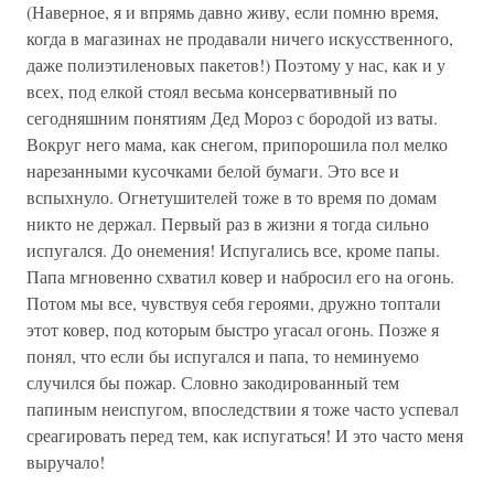
(Наверное, я и впрямь давно живу, если помню время,
когда в магазинах не продавали ничего искусственного,
даже полиэтиленовых пакетов!) Поэтому у нас, как и у
всех, под елкой стоял весьма консервативный по
сегодняшним понятиям Дед Мороз с бородой из ваты.
Вокруг него мама, как снегом, припорошила пол мелко
нарезанными кусочками белой бумаги. Это все и
вспыхнуло. Огнетушителей тоже в то время по домам
никто не держал. Первый раз в жизни я тогда сильно
испугался. До онемения! Испугались все, кроме папы.
Папа мгновенно схватил ковер и набросил его на огонь.
Потом мы все, чувствуя себя героями, дружно топтали
этот ковер, под которым быстро угасал огонь. Позже я
понял, что если бы испугался и папа, то неминуемо
случился бы пожар. Словно закодированный тем
папиным неиспугом, впоследствии я тоже часто успевал
среагировать перед тем, как испугаться! И это часто меня
выручало!