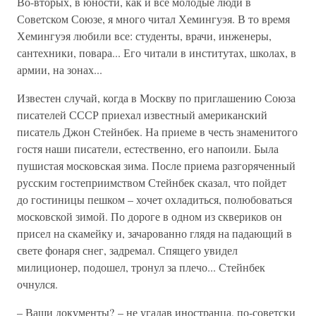
Во-вторых, в юности, как и все молодые люди в
Советском Союзе, я много читал Хемингуэя. В то время
Хемингуэя любили все: студенты, врачи, инженеры,
сантехники, повара... Его читали в институтах, школах, в
армии, на зонах...
Известен случай, когда в Москву по приглашению Союза
писателей СССР приехал известный американский
писатель Джон Стейнбек. На приеме в честь знаменитого
гостя наши писатели, естественно, его напоили. Была
пушистая московская зима. После приема разгоряченный
русским гостеприимством Стейнбек сказал, что пойдет
до гостиницы пешком – хочет охладиться, полюбоваться
московской зимой. По дороге в одном из сквериков он
присел на скамейку и, зачарованно глядя на падающий в
свете фонаря снег, задремал. Спящего увидел
милиционер, подошел, тронул за плечо... Стейнбек
очнулся.
– Ваши документы? – не угадав иностранца, по-советски