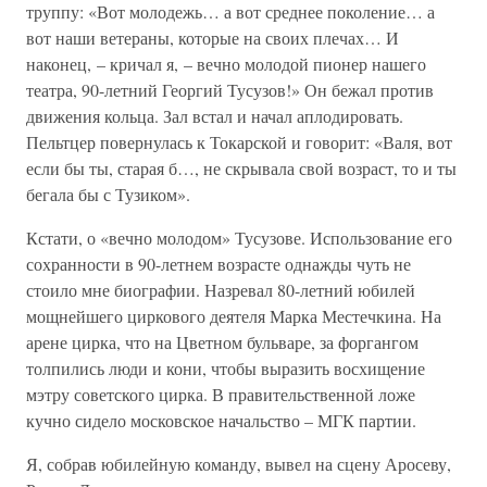
труппу: «Вот молодежь… а вот среднее поколение… а
вот наши ветераны, которые на своих плечах… И
наконец, – кричал я, – вечно молодой пионер нашего
театра, 90-летний Георгий Тусузов!» Он бежал против
движения кольца. Зал встал и начал аплодировать.
Пельтцер повернулась к Токарской и говорит: «Валя, вот
если бы ты, старая б…, не скрывала свой возраст, то и ты
бегала бы с Тузиком».
Кстати, о «вечно молодом» Тусузове. Использование его
сохранности в 90-летнем возрасте однажды чуть не
стоило мне биографии. Назревал 80-летний юбилей
мощнейшего циркового деятеля Марка Местечкина. На
арене цирка, что на Цветном бульваре, за форгангом
толпились люди и кони, чтобы выразить восхищение
мэтру советского цирка. В правительственной ложе
кучно сидело московское начальство – МГК партии.
Я, собрав юбилейную команду, вывел на сцену Аросеву,