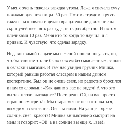
У меня очень тяжелая зарядка утром. Лежа я сначала сучу
ножками для поясницы. 30 раз. Потом с трудом, кряхтя,
сажусь на кровати и делаю вращательное движение на
скрипучей шее пять раз туда, пять раз обратно. И потом
плечиками 10 раз. Меня кто-то когда-то научил, и я
привык. И чувствую, что сделал зарядку.
Недавно зимой на даче мы с женой пошли погулять, но,
чтобы занятие это не было совсем бессмысленным, зашли
в сельский магазин. И там нас увидел грузчик Мишка,
который раньше работал слесарем в нашем дачном
кооперативе. Был он не очень свеж, но радостно бросился
к нам со словами: «Как давно я вас не видел! А что это
вы так плохо выглядите? Постарели. Ой, на вас просто
страшно смотреть!» Мы стараемся от него оторваться,
выходим из магазина. Он – за нами. На улице – яркое
солнце, снег, красота! Мишка внимательно смотрит на
меня и говорит: «Ой, а на солнце вы еще х…вее!»