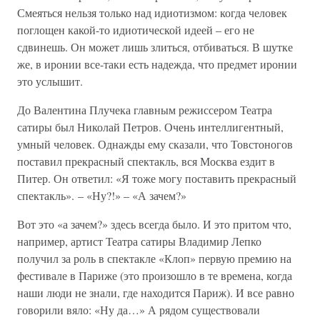
Смеяться нельзя только над идиотизмом: когда человек
поглощен какой-то идиотической идеей – его не
сдвинешь. Он может лишь злиться, отбиваться. В шутке
же, в иронии все-таки есть надежда, что предмет иронии
это услышит.
До Валентина Плучека главным режиссером Театра
сатиры был Николай Петров. Очень интеллигентный,
умный человек. Однажды ему сказали, что Товстоногов
поставил прекрасный спектакль, вся Москва ездит в
Питер. Он ответил: «Я тоже могу поставить прекрасный
спектакль». – «Ну?!» – «А зачем?»
Вот это «а зачем?» здесь всегда было. И это притом что,
например, артист Театра сатиры Владимир Лепко
получил за роль в спектакле «Клоп» первую премию на
фестивале в Париже (это произошло в те времена, когда
наши люди не знали, где находится Париж). И все равно
говорили вяло: «Ну да…» А рядом существовали