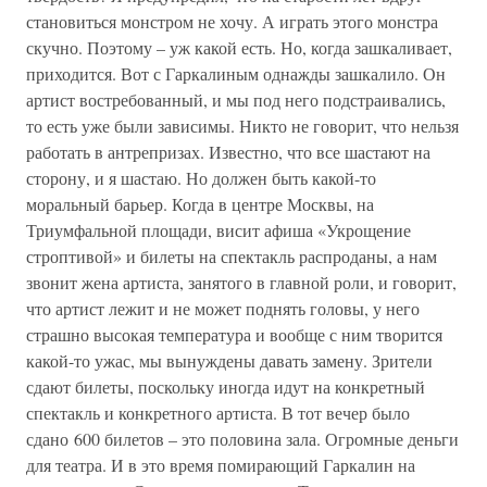
становиться монстром не хочу. А играть этого монстра
скучно. Поэтому – уж какой есть. Но, когда зашкаливает,
приходится. Вот с Гаркалиным однажды зашкалило. Он
артист востребованный, и мы под него подстраивались,
то есть уже были зависимы. Никто не говорит, что нельзя
работать в антрепризах. Известно, что все шастают на
сторону, и я шастаю. Но должен быть какой-то
моральный барьер. Когда в центре Москвы, на
Триумфальной площади, висит афиша «Укрощение
строптивой» и билеты на спектакль распроданы, а нам
звонит жена артиста, занятого в главной роли, и говорит,
что артист лежит и не может поднять головы, у него
страшно высокая температура и вообще с ним творится
какой-то ужас, мы вынуждены давать замену. Зрители
сдают билеты, поскольку иногда идут на конкретный
спектакль и конкретного артиста. В тот вечер было
сдано 600 билетов – это половина зала. Огромные деньги
для театра. И в это время помирающий Гаркалин на