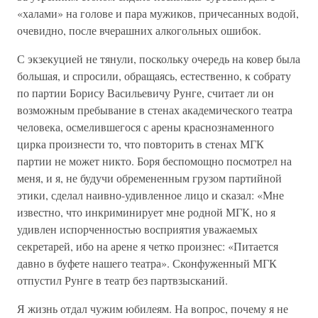
«халами» на голове и пара мужиков, причесанных водой,
очевидно, после вчерашних алкогольных ошибок.
С экзекуцией не тянули, поскольку очередь на ковер была
большая, и спросили, обращаясь, естественно, к собрату
по партии Борису Васильевичу Рунге, считает ли он
возможным пребывание в стенах академического театра
человека, осмелившегося с арены краснознаменного
цирка произнести то, что повторить в стенах МГК
партии не может никто. Боря беспомощно посмотрел на
меня, и я, не будучи обремененным грузом партийной
этики, сделал наивно-удивленное лицо и сказал: «Мне
известно, что инкриминирует мне родной МГК, но я
удивлен испорченностью восприятия уважаемых
секретарей, ибо на арене я четко произнес: «Питается
давно в буфете нашего театра». Сконфуженный МГК
отпустил Рунге в театр без партвзысканий.
Я жизнь отдал чужим юбилеям. На вопрос, почему я не