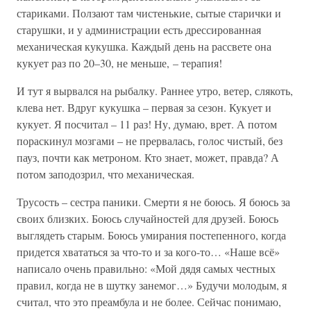
стариками. Ползают там чистенькие, сытые старички и
старушки, и у администрации есть дрессированная
механическая кукушка. Каждый день на рассвете она
кукует раз по 20–30, не меньше, – терапия!
И тут я вырвался на рыбалку. Раннее утро, ветер, слякоть,
клева нет. Вдруг кукушка – первая за сезон. Кукует и
кукует. Я посчитал – 11 раз! Ну, думаю, врет. А потом
пораскинул мозгами – не прервалась, голос чистый, без
пауз, почти как метроном. Кто знает, может, правда? А
потом заподозрил, что механическая.
Трусость – сестра паники. Смерти я не боюсь. Я боюсь за
своих близких. Боюсь случайностей для друзей. Боюсь
выглядеть старым. Боюсь умирания постепенного, когда
придется хвататься за что-то и за кого-то… «Наше всё»
написало очень правильно: «Мой дядя самых честных
правил, когда не в шутку занемог…» Будучи молодым, я
считал, что это преамбула и не более. Сейчас понимаю,