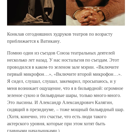
Конклав сегодняшних худруков театров по возрасту
приближается к Ватикану.
Помню один из съездов Союза театральных деятелей
несколько лет назад. У нас ностальгия по съездам. Этот
проводился в каком-то зеленом зале мэрии. «Включите
первый микрофон…», «Включите второй микрофон…».
Я сидел, слушал, слушал, закемарил, просыпаюсь, и у
меня возникает ощущение, что я в бильярдной: огромное
зеленое сукно и бильярдные шары, только много-много.
Это лысины. И Александр Александрович Калягин,
сидящий в президиуме, – тоже мощный бильярдный шар.
(Хотя, конечно, это счастье, что есть люди такого
актерского уровня, которые при этом хотят быть
главными начальниками.)