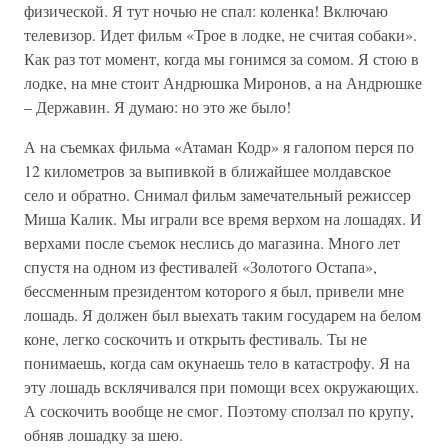
физической. Я тут ночью не спал: коленка! Включаю
телевизор. Идет фильм «Трое в лодке, не считая собаки».
Как раз тот момент, когда мы гонимся за сомом. Я стою в
лодке, на мне стоит Андрюшка Миронов, а на Андрюшке
– Державин. Я думаю: но это же было!
А на съемках фильма «Атаман Кодр» я галопом перся по
12 километров за выпивкой в ближайшее молдавское
село и обратно. Снимал фильм замечательный режиссер
Миша Калик. Мы играли все время верхом на лошадях. И
верхами после съемок неслись до магазина. Много лет
спустя на одном из фестивалей «Золотого Остапа»,
бессменным президентом которого я был, привели мне
лошадь. Я должен был выехать таким государем на белом
коне, легко соскочить и открыть фестиваль. Ты не
понимаешь, когда сам окунаешь тело в катастрофу. Я на
эту лошадь всклячивался при помощи всех окружающих.
А соскочить вообще не смог. Поэтому сползал по крупу,
обняв лошадку за шею.