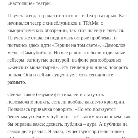
«настоящие» театры.
Плучек всегда страдал от этого «…и Театр сатиры». Как
начинался театр с синеблузников и ТРАМа, с
юмористических обозрений, так этот шлейф и тянулся.
Плучек же старался поднимать острые проблемы, и
пытались здесь идти «Теркин на том свете», «Дамоклов
меч», «Самоубийца». Но все равно это были отдельные
гейзеры, заткнутые цензурой, на фоне разнообразных
«Женских монастырей». Эту тенденцию никак побороть
нельзя. Она и сейчас существует, хотя сегодня все
размыто.
Сейчас такое безумие фестивалей и статуэток –
невозможно понять, есть ли вообще какие-то критерии.
Появилась привычка говорить: «Но это пользуется
бешеным успехом у публики…» С таким хихиканьем, как
бы оправдываясь: дескать, публика – дура. А публика на
самом деле разная. Я знаю, существуют зрители только