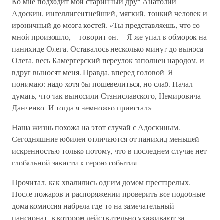
Ко мне подходит мой старинный друг Анатолий
Адоскин, интеллигентнейший, мягкий, тонкий человек и
ироничный до мозга костей. «Ты представляешь, что со
мной произошло, – говорит он. – Я же упал в обморок на
панихиде Олега. Оставалось несколько минут до выноса
Олега, весь Камергерский переулок заполнен народом, и
вдруг выносят меня. Правда, вперед головой. Я
понимаю: надо хотя бы пошевелиться, но слаб. Начал
думать, что так выносили Станиславского, Немировича-
Данченко. И тогда я немножко привстал».
Наша жизнь похожа на этот случай с Адоскиным.
Сегодняшние юбилеи отличаются от панихид меньшей
искренностью только потому, что в последнем случае нет
глобальной зависти к герою события.
Прочитал, как хвалились одним домом престарелых.
После пожаров и распоряжений проверить все подобные
дома комиссия набрела где-то на замечательный
пансионат, в котором действительно ухаживают за