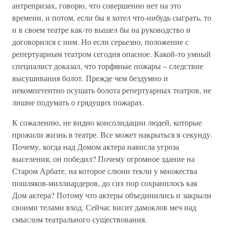
антрепризах, говорю, что совершенно нет на это
времени, и потом, если бы я хотел что-нибудь сыграть, то
и в своем театре как-то вышел бы на руководство и
договорился с ним. Но если серьезно, положение с
репертуарным театром сегодня опасное. Какой-то умный
специалист доказал, что торфяные пожары – следствие
высушивания болот. Прежде чем бездумно и
некомпетентно осушать болота репертуарных театров, не
лишне подумать о грядущих пожарах.
К сожалению, не видно консолидации людей, которые
прожили жизнь в театре. Все может накрыться в секунду.
Почему, когда над Домом актера нависла угроза
выселения, он победил? Почему огромное здание на
Старом Арбате, на которое слюни текли у множества
пошляков-миллиардеров, до сих пор сохранилось как
Дом актера? Потому что актеры объединились и закрыли
своими телами вход. Сейчас висит дамоклов меч над
смыслом театрального существования.