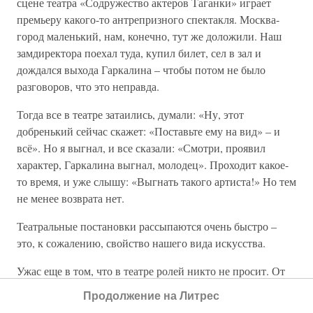
сцене театра «Содружество актеров Таганки» играет
премьеру какого-то антрепризного спектакля. Москва-
город маленький, нам, конечно, тут же доложили. Наш
замдиректора поехал туда, купил билет, сел в зал и
дождался выхода Гаркалина – чтобы потом не было
разговоров, что это неправда.
Тогда все в театре затаились, думали: «Ну, этот
добренький сейчас скажет: «Поставьте ему на вид» – и
всё». Но я выгнал, и все сказали: «Смотри, проявил
характер, Гаркалина выгнал, молодец». Проходит какое-
то время, и уже слышу: «Выгнать такого артиста!» Но тем
не менее возврата нет.
Театральные постановки рассыпаются очень быстро –
это, к сожалению, свойство нашего вида искусства.
Ужас еще в том, что в театре ролей никто не просит. От
ролей теперь отказываются. Раньше за роль глаза
Продолжение на Литрес
выгрызали, а сегодня… В Театре сатиры приходят ко мне