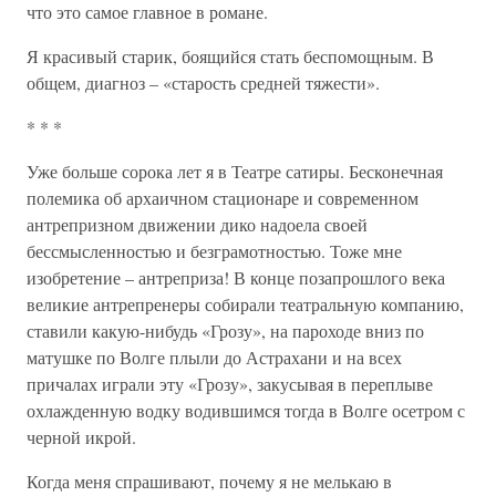
что это самое главное в романе.
Я красивый старик, боящийся стать беспомощным. В
общем, диагноз – «старость средней тяжести».
* * *
Уже больше сорока лет я в Театре сатиры. Бесконечная
полемика об архаичном стационаре и современном
антрепризном движении дико надоела своей
бессмысленностью и безграмотностью. Тоже мне
изобретение – антреприза! В конце позапрошлого века
великие антрепренеры собирали театральную компанию,
ставили какую-нибудь «Грозу», на пароходе вниз по
матушке по Волге плыли до Астрахани и на всех
причалах играли эту «Грозу», закусывая в переплыве
охлажденную водку водившимся тогда в Волге осетром с
черной икрой.
Когда меня спрашивают, почему я не мелькаю в