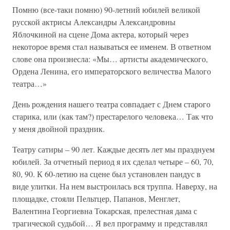
Помню (все-таки помню) 90-летний юбилей великой
русской актрисы Александры Александровны
Яблочкиной на сцене Дома актера, который через
некоторое время стал называться ее именем. В ответном
слове она произнесла: «Мы… артисты академического,
Ордена Ленина, его императорского величества Малого
театра…»
День рождения нашего театра совпадает с Днем старого
старика, или (как там?) престарелого человека… Так что
у меня двойной праздник.
Театру сатиры – 90 лет. Каждые десять лет мы празднуем
юбилей. За отчетный период я их сделал четыре – 60, 70,
80, 90. К 60-летию на сцене был установлен пандус в
виде улитки. На нем выстроилась вся труппа. Наверху, на
площадке, стояли Пельтцер, Папанов, Менглет,
Валентина Георгиевна Токарская, прелестная дама с
трагической судьбой… Я вел программу и представлял