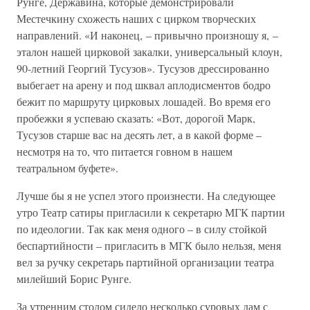
Рунге, Державина, которые демонстрировали
Местечкину схожесть наших с цирком творческих
направлений. «И наконец, – привычно произношу я, –
эталон нашей цирковой закалки, универсальный клоун,
90-летний Георгий Тусузов». Тусузов дрессированно
выбегает на арену и под шквал аплодисментов бодро
бежит по маршруту цирковых лошадей. Во время его
пробежки я успеваю сказать: «Вот, дорогой Марк,
Тусузов старше вас на десять лет, а в какой форме –
несмотря на то, что питается говном в нашем
театральном буфете».
Лучше бы я не успел этого произнести. На следующее
утро Театр сатиры пригласили к секретарю МГК партии
по идеологии. Так как меня одного – в силу стойкой
беспартийности – пригласить в МГК было нельзя, меня
вел за ручку секретарь партийной организации театра
милейший Борис Рунге.
За утренним столом сидело несколько суровых дам с