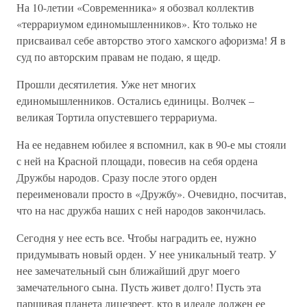
На 10-летии «Современника» я обозвал коллектив
«террариумом единомышленников». Кто только не
присваивал себе авторство этого хамского афоризма! Я в
суд по авторским правам не подаю, я щедр.
Прошли десятилетия. Уже нет многих
единомышленников. Остались единицы. Волчек –
великая Тортила опустевшего террариума.
На ее недавнем юбилее я вспомнил, как в 90-е мы стояли
с ней на Красной площади, повесив на себя ордена
Дружбы народов. Сразу после этого орден
переименовали просто в «Дружбу». Очевидно, посчитав,
что на нас дружба наших с ней народов закончилась.
Сегодня у нее есть все. Чтобы наградить ее, нужно
придумывать новый орден. У нее уникальный театр. У
нее замечательный сын ближайший друг моего
замечательного сына. Пусть живет долго! Пусть эта
паршивая планета лицезреет, кто в идеале должен ее