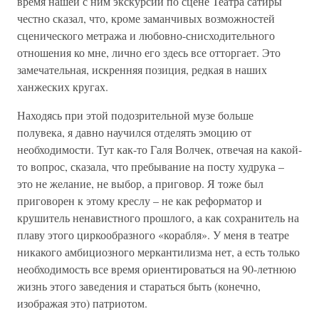
время нашей с ним экскурсии по сцене Театра сатиры
честно сказал, что, кроме заманчивых возможностей
сценического метража и любовно-снисходительного
отношения ко мне, лично его здесь все отторгает. Это
замечательная, искренняя позиция, редкая в наших
ханжеских кругах.
Находясь при этой подозрительной музе больше
полувека, я давно научился отделять эмоцию от
необходимости. Тут как-то Галя Волчек, отвечая на какой-
то вопрос, сказала, что пребывание на посту худрука –
это не желание, не выбор, а приговор. Я тоже был
приговорен к этому креслу – не как реформатор и
крушитель ненавистного прошлого, а как сохранитель на
плаву этого циркообразного «корабля». У меня в театре
никакого амбициозного меркантилизма нет, а есть только
необходимость все время ориентироваться на 90-летнюю
жизнь этого заведения и стараться быть (конечно,
изображая это) патриотом.