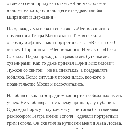
отмечаю свои, придумал ответ: «Я не мыслю себе
юбилея, на котором юбиляра не поздравляли бы
Ширвиндт и Державин».
Но однажды мы играли спектакль «Чествование» в
помещении Театра Маяковского. Там вывесили
огромную афишу – мой портрет и фраза: «В связи с 60-
летием Ширвиндта – «Чествование». И мелко – «Пьеса
Слэйда». Народ приходил с грамотами, бутылками,
сувенирами. Как-то даже приехал Юрий Михайлович
Лужков со свитой – не на спектакль, а поздравлять
юбиляра. Когда ситуация прояснилась, кое-кого в
правительстве Москвы недосчитались.
На юбилее, как на эстрадном концерте, необходимо иметь
успех. Не у юбиляра – не к нему пришли, а у публики.
Однажды Борису Голубовскому – он тогда был главным
режиссером Театра имени Гоголя – сделали портретный
грим Гоголя. Он схватил за кулисами меня и Льва Лосева,