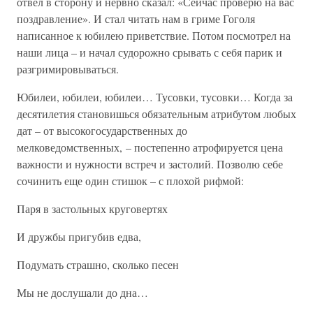
отвел в сторону и нервно сказал: «Сейчас проверю на вас
поздравление». И стал читать нам в гриме Гоголя
написанное к юбилею приветствие. Потом посмотрел на
наши лица – и начал судорожно срывать с себя парик и
разгримировываться.
Юбилеи, юбилеи, юбилеи… Тусовки, тусовки… Когда за
десятилетия становишься обязательным атрибутом любых
дат – от высокогосударственных до
мелковедомственных, – постепенно атрофируется цена
важности и нужности встреч и застолий. Позволю себе
сочинить еще один стишок – с плохой рифмой:
Паря в застольных круговертях
И дружбы пригубив едва,
Подумать страшно, сколько песен
Мы не дослушали до дна…