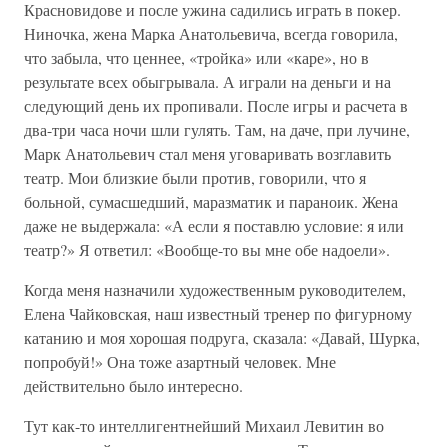
Красновидове и после ужина садились играть в покер.
Ниночка, жена Марка Анатольевича, всегда говорила,
что забыла, что ценнее, «тройка» или «каре», но в
результате всех обыгрывала. А играли на деньги и на
следующий день их пропивали. После игры и расчета в
два-три часа ночи шли гулять. Там, на даче, при лучине,
Марк Анатольевич стал меня уговаривать возглавить
театр. Мои близкие были против, говорили, что я
больной, сумасшедший, маразматик и параноик. Жена
даже не выдержала: «А если я поставлю условие: я или
театр?» Я ответил: «Вообще-то вы мне обе надоели».
Когда меня назначили художественным руководителем,
Елена Чайковская, наш известный тренер по фигурному
катанию и моя хорошая подруга, сказала: «Давай, Шурка,
попробуй!» Она тоже азартный человек. Мне
действительно было интересно.
Тут как-то интеллигентнейший Михаил Левитин во