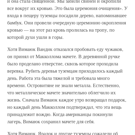
и она стала священной. Мы забили свиней и окропили
все вокруг их кровью. Это была церемония очищения». У
входа в пещеру туземцы посадили дерево, напоминавшее
бамбук. Они провели очередную церемонию окропления
кровью — на этот раз кровь пролилась на тропу, по
которой духи ушли в горы.
Хотя Вимаюк Вандик отказался пробовать еду чужаков,
он принял от Макколлома мачете. В деревянной ручке
было проделано отверстие, сквозь которое проходила
веревка. Рубить деревья туземцам приходилось каждый
день. Работа эта была тяжелой и требовала много
времени. Островитяне не знали металла. Естественно,
что металлическое мачете значительно облегчило их
жизнь. Сначала Вимаюк каждое утро возвращал подарок,
но каждый день Макколлом подтверждал, что эта вещь
принадлежит вождю. Когда американцы покинули
лагерь, Вимаюк сохранил мачете для себя.
Хотя Вимаюк, Яралок и другие туземцы сожалели об