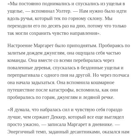
«Мы постоянно поднимались и спускались из ущелья в
ущелье, — вспоминал Уолтер. — Нам нужно было идти
вдоль ручья, который тек по горному склону. Мы
переходили его по десять раз на дню, потому что только
так могли сохранить чувство направления».
Настроение Маргарет было приподнятым. Пробираясь по
залитым дождем джунглям, она ощущала себя частью
команды. Она вместе со всеми перебиралась через
поваленные деревья, спускалась в бездонные ущелья и
перепрыгивала с одного пня на другой. Но через полчаса
она начала задыхаться. Она вспомнила кошмарное
путешествие после катастрофы, вспомнила, как они
пробирались по горам, джунглям и ледяной речке.
«Я думала, что набралась сил и чувствую себя гораздо
лучше, чем сержант Деккер, который все еще выглядел
просто ужасно, — записала Маргарет в дневнике. —
Энергичный темп, заданный десантниками, оказался нам