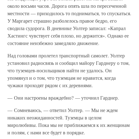
около восьми часов. Дорога опять шла по пересеченной
местности — приходилось то подниматься, то спускаться.
У Маргарет страшно разболелось правое бедро, его
сводила судорога. В дневнике Уолтер записал: «Капрал
Хастингс чувствует себя плохо, но держится». Однако ее
состояние неизбежно замедляло движение.
Над головами пролетел транспортный самолет. Уолтер
установил радиосвязь и сообщил майору Гарднеру о том,
что туземцев-носильщиков найти не удалось. Он
упомянул и о том, что туземцам не нравится, когда
чужаки проходят рядом с их деревнями.
— Они настроены враждебно? — уточнил Гарднер.
— Сомневаюсь, — ответил Уолтер. — Мы не ждем
никаких неожиданностей. Туземцы в целом
миролюбивы. Пока мы не приближаемся к их женщинам
и полям, с нами все будет в порядке.