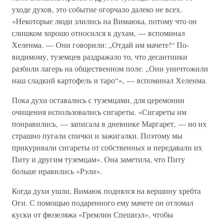
уходе духов, это событие огорчало далеко не всех.
«Некоторые люди злились на Вимаюка, потому что он
слишком хорошо относился к духам, — вспоминал
Хеленма. — Они говорили: „Отдай им мачете!“ По-
видимому, туземцев раздражало то, что десантники
разбили лагерь на общественном поле. „Они уничтожили
наш сладкий картофель и таро“», — вспоминал Хеленма.
Пока духи оставались с туземцами, для церемонии
очищения использовались сигареты. «Сигареты им
понравились, — записала в дневнике Маргарет, — но их
страшно пугали спички и зажигалки. Поэтому мы
прикуривали сигареты от собственных и передавали их
Питу и другим туземцам». Она заметила, что Питу
больше нравились «Рэли».
Когда духи ушли, Вимаюк поднялся на вершину хребта
Оги. С помощью подаренного ему мачете он отломал
куски от фюзеляжа «Гремлин Спешиэл», чтобы