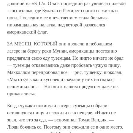
долиной на «Б-17». Она в последний раз увидела полевой
«госпиталь», где Булатао и Рамирес спасли ее жизнь и
ноги. Последним ее впечатлением стала большая
пирамидальная палатка, над которой развевался
американский флаг.
ЗА МЕСЯЦ, КОТОРЫЙ они провели в небольшом
лагере на берегу реки Мунди, американцы постоянно
предлагали свою еду туземцам. Но никто ничего не брал
— туземцы отказывались даже пробовать чужую пищу.
Макколлом перепробовал все — рис, тушенку, шоколад.
«Мы откусывали кусочек и съедали у них на глазах, —
вспоминал он. — Но они к нашим продуктам даже не
прикасались».
Когда чужаки покинули лагерь, туземцы собрали
оставшуюся пищу и сложили ее в пещере. «Никто не
знал, что это за еда, — вспоминал Томас Вандик. —
Люди боялись ее. Поэтому они сложили ее в одно место,