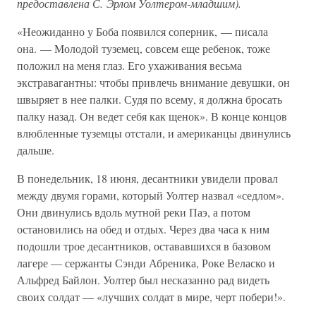
предоставлена С. Эрлом Уолтером-младшим).
«Неожиданно у Боба появился соперник, — писала
она. — Молодой туземец, совсем еще ребенок, тоже
положил на меня глаз. Его ухаживания весьма
экстравагантны: чтобы привлечь внимание девушки, он
швыряет в нее палки. Судя по всему, я должна бросать
палку назад. Он ведет себя как щенок». В конце концов
влюбленные туземцы отстали, и американцы двинулись
дальше.
В понедельник, 18 июня, десантники увидели провал
между двумя горами, который Уолтер назвал «седлом».
Они двинулись вдоль мутной реки Паэ, а потом
остановились на обед и отдых. Через два часа к ним
подошли трое десантников, остававшихся в базовом
лагере — сержанты Сэнди Абреника, Роке Веласко и
Альфред Байлон. Уолтер был несказанно рад видеть
своих солдат — «лучших солдат в мире, черт побери!».