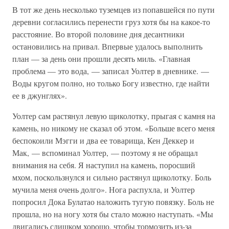
В тот же день несколько туземцев из попавшейся по пути
деревни согласились перенести груз хотя бы на какое-то
расстояние. Во второй половине дня десантники
остановились на привал. Впервые удалось выполнить
план — за день они прошли десять миль. «Главная
проблема — это вода, — записал Уолтер в дневнике. —
Воды кругом полно, но только Богу известно, где найти
ее в джунглях».
Уолтер сам растянул левую щиколотку, прыгая с камня на
камень, но никому не сказал об этом. «Больше всего меня
беспокоили Мэгги и два ее товарища, Кен Деккер и
Мак, — вспоминал Уолтер, — поэтому я не обращал
внимания на себя. Я наступил на камень, поросший
мхом, поскользнулся и сильно растянул щиколотку. Боль
мучила меня очень долго». Нога распухла, и Уолтер
попросил Дока Булатао наложить тугую повязку. Боль не
прошла, но на ногу хотя бы стало можно наступать. «Мы
двигались слишком хорошо, чтобы тормозить из-за