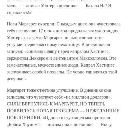
меня, — записал Уолтер в дневнике. — Бахала На! Я
справлюсь!»
Ноги Маргарет окрепли. С каждым днем она чувствовала
себя все лучше. 17 июня поход продолжался уже три дня.
Уолтер сказал, что Маргарет по выносливости не
уступает первоклассному пехотинцу. В дневнике он
записал: «Снимаю шляпу перед капралом Хастингс,
сержантом Деккером и лейтенантом Макколломом. Это
замечательные, мужественные люди. Капрал Хастингс
заслуживает особой похвалы. Не устаю удивляться этой
девушке!»
Маргарет тоже отметила улучшение. В дневнике она
записала, что чувствует себя «на миллион долларов».
СИЛЫ ВЕРНУЛИСЬ К МАРГАРЕТ, НО ТЕПЕРЬ
ПОЯВИЛАСЬ НОВАЯ ПРОБЛЕМА — НЕЖЕЛАННЫЕ
ПОКЛОННИКИ. «Одного из туземцев мы прозвали
„Бобом Хоупом“, — писала она в дневнике. — Нос у