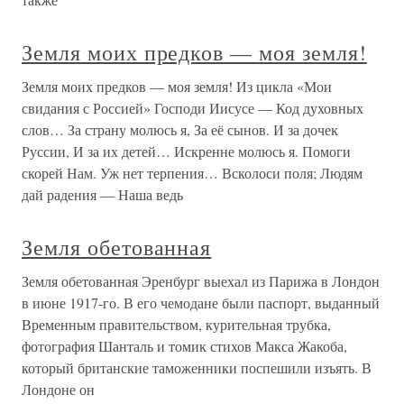
Земля моих предков — моя земля!
Земля моих предков — моя земля! Из цикла «Мои
свидания с Россией» Господи Иисусе — Код духовных
слов… За страну молюсь я, За её сынов. И за дочек
Руссии, И за их детей… Искренне молюсь я. Помоги
скорей Нам. Уж нет терпения… Всколоси поля; Людям
дай радения — Наша ведь
Земля обетованная
Земля обетованная Эренбург выехал из Парижа в Лондон
в июне 1917-го. В его чемодане были паспорт, выданный
Временным правительством, курительная трубка,
фотография Шанталь и томик стихов Макса Жакоба,
который британские таможенники поспешили изъять. В
Лондоне он