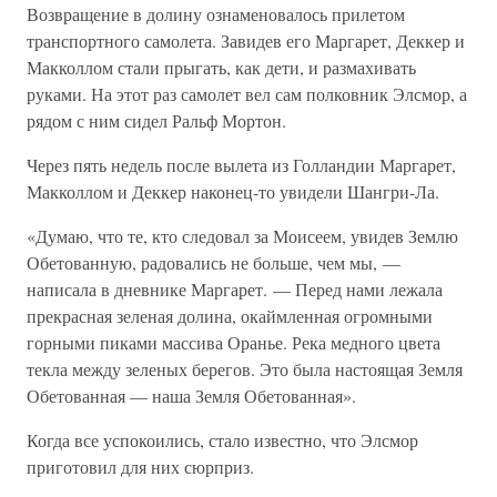
Возвращение в долину ознаменовалось прилетом
транспортного самолета. Завидев его Маргарет, Деккер и
Макколлом стали прыгать, как дети, и размахивать
руками. На этот раз самолет вел сам полковник Элсмор, а
рядом с ним сидел Ральф Мортон.
Через пять недель после вылета из Голландии Маргарет,
Макколлом и Деккер наконец-то увидели Шангри-Ла.
«Думаю, что те, кто следовал за Моисеем, увидев Землю
Обетованную, радовались не больше, чем мы, —
написала в дневнике Маргарет. — Перед нами лежала
прекрасная зеленая долина, окаймленная огромными
горными пиками массива Оранье. Река медного цвета
текла между зеленых берегов. Это была настоящая Земля
Обетованная — наша Земля Обетованная».
Когда все успокоились, стало известно, что Элсмор
приготовил для них сюрприз.