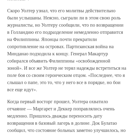
Скоро Уолтер узнал, что его молитвы действительно
были услышаны. Неясно, сыграли ли в этом свою роль
журналисты, но Уолтеру сообщили, что по возвращении
в Голландию его подразделение немедленно отправится
на Филиппины. Японцы почти прекратили
сопротивление на островах. Партизанская война на
Минданао подходила к концу. Генерал Макартур
собирался объявить Филиппины «освобожденной
зоной». И все же Уолтер не терял надежды встретиться на
поле боя со своим героическим отцом. «Последнее, что я
слышал о папе, это то, что у него все в порядке, но бои
все еще идут».
Когда первый восторг прошел, Уолтера охватило
отчаяние — Маргарет и Деккер поправлялись очень
медленно. Пришлось дважды переносить дату
возвращения в базовый лагерь в долине. Док Булатао
сообщил, что состояние больных заметно улучшилось, но