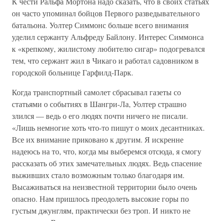
К чести Ральфа Мортона надо сказать, что в своих статьях
он часто упоминал бойцов Первого разведывательного
батальона. Уолтер Симмонс больше всего внимания
уделил сержанту Альфреду Байлону. Интерес Симмонса
к «крепкому, жилистому любителю сигар» подогревался
тем, что сержант жил в Чикаго и работал садовником в
городской больнице Гарфилд-Парк.
Когда транспортный самолет сбрасывал газеты со
статьями о событиях в Шангри-Ла, Уолтер страшно
злился — ведь о его людях почти ничего не писали.
«Лишь немногие хоть что-то пишут о моих десантниках.
Все их внимание приковано к другим. Я искренне
надеюсь на то, что, когда мы выберемся отсюда, я смогу
рассказать об этих замечательных людях. Ведь спасение
выживших стало возможным только благодаря им.
Высаживаться на неизвестной территории было очень
опасно. Нам пришлось преодолеть высокие горы по
густым джунглям, практически без троп. И никто не