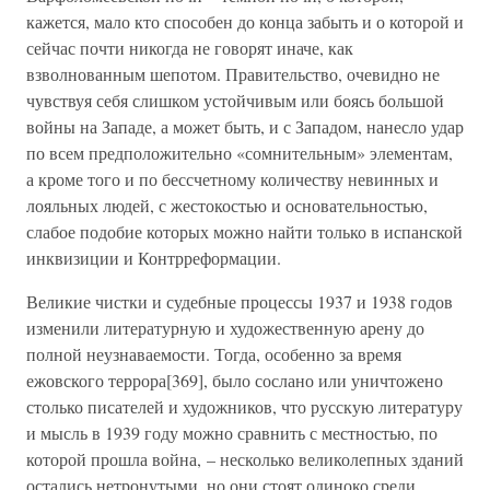
кажется, мало кто способен до конца забыть и о которой и
сейчас почти никогда не говорят иначе, как
взволнованным шепотом. Правительство, очевидно не
чувствуя себя слишком устойчивым или боясь большой
войны на Западе, а может быть, и с Западом, нанесло удар
по всем предположительно «сомнительным» элементам,
а кроме того и по бессчетному количеству невинных и
лояльных людей, с жестокостью и основательностью,
слабое подобие которых можно найти только в испанской
инквизиции и Контрреформации.
Великие чистки и судебные процессы 1937 и 1938 годов
изменили литературную и художественную арену до
полной неузнаваемости. Тогда, особенно за время
ежовского террора[369], было сослано или уничтожено
столько писателей и художников, что русскую литературу
и мысль в 1939 году можно сравнить с местностью, по
которой прошла война, – несколько великолепных зданий
остались нетронутыми, но они стоят одиноко среди