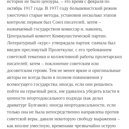
истории не было цензуры, – это время с февраля по
октябрь 1917 года. В 1937 году большевистский режим
ужесточил старые методы, установив несколько этапов
контроля; первым был Союз писателей, затем –
назначаемый государством комиссар и, наконец,
Центральный комитет Коммунистической партии.
Литературный «курс» утверждала партия: сначала был
введен пресловутый Пролеткульт, с его требованием
советской тематики и коллективной работы пролетарских
писателей; затем – поклонение советским или
досоветским героям. Тем не менее яркие и оригинальные
авторы не всегда были в полном повиновении у
всемогущего государства; иногда, если они решались
пойти на серьезный риск, им удавалось убедить власти в
ценности неортодоксального подхода (как делал
драматург Булгаков); иногда неортодоксальности, если
только она не была непосредственно направлена против
советской веры, давали некоторую свободу выражения –
как вполне уместную, временами чрезвычайно острую