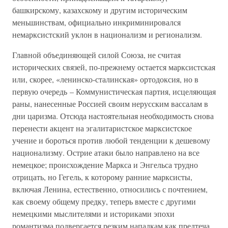
башкирскому, казахскому и другим историческим
меньшинствам, официально инкриминировался
немарксистский уклон в национализм и регионализм.
Главной объединяющей силой Союза, не считая
исторических связей, по-прежнему остается марксистская
или, скорее, «ленинско-сталинская» ортодоксия, но в
первую очередь – Коммунистическая партия, исцеляющая
раны, нанесенные Россией своим нерусским вассалам в
дни царизма. Отсюда настоятельная необходимость снова
перенести акцент на эгалитаристское марксистское
учение и бороться против любой тенденции к дешевому
национализму. Острие атаки было направлено на все
немецкое; происхождение Маркса и Энгельса трудно
отрицать, но Гегель, к которому ранние марксисты,
включая Ленина, естественно, относились с почтением,
как своему общему предку, теперь вместе с другими
немецкими мыслителями и историками эпохи
романтизма подвергается резким нападкам как предтеча