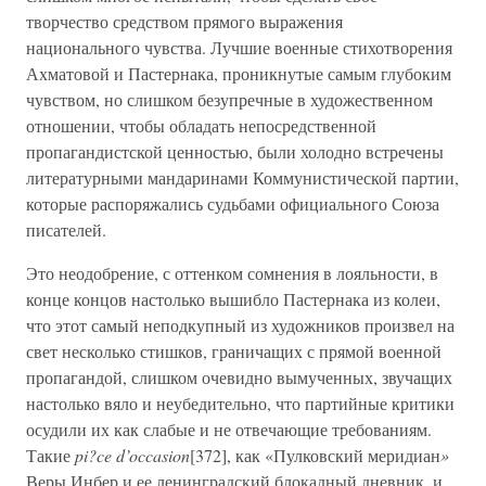
творчество средством прямого выражения
национального чувства. Лучшие военные стихотворения
Ахматовой и Пастернака, проникнутые самым глубоким
чувством, но слишком безупречные в художественном
отношении, чтобы обладать непосредственной
пропагандистской ценностью, были холодно встречены
литературными мандаринами Коммунистической партии,
которые распоряжались судьбами официального Союза
писателей.
Это неодобрение, с оттенком сомнения в лояльности, в
конце концов настолько вышибло Пастернака из колеи,
что этот самый неподкупный из художников произвел на
свет несколько стишков, граничащих с прямой военной
пропагандой, слишком очевидно вымученных, звучащих
настолько вяло и неубедительно, что партийные критики
осудили их как слабые и не отвечающие требованиям.
Такие
pi?ce d’occasion
[372], как «Пулковский меридиан
»
Веры Инбер и ее ленинградский блокадный дневник, и