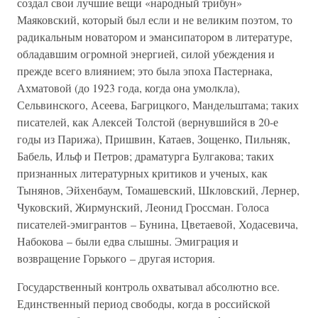
создал свои лучшие вещи «народный трибун»
Маяковский, который был если и не великим поэтом, то
радикальным новатором и эмансипатором в литературе,
обладавшим огромной энергией, силой убеждения и
прежде всего влиянием; это была эпоха Пастернака,
Ахматовой (до 1923 года, когда она умолкла),
Сельвинского, Асеева, Багрицкого, Мандельштама; таких
писателей, как Алексей Толстой (вернувшийся в 20-е
годы из Парижа), Пришвин, Катаев, Зощенко, Пильняк,
Бабель, Ильф и Петров; драматурга Булгакова; таких
признанных литературных критиков и ученых, как
Тынянов, Эйхенбаум, Томашевский, Шкловский, Лернер,
Чуковский, Жирмунский, Леонид Гроссман. Голоса
писателей-эмигрантов – Бунина, Цветаевой, Ходасевича,
Набокова – были едва слышны. Эмиграция и
возвращение Горького – другая история.
Государственный контроль охватывал абсолютно все.
Единственный период свободы, когда в российской