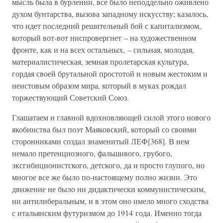
мысль была в бурлении, все было неподдельно оживлено
духом бунтарства, вызова западному искусству; казалось,
что идет последний решительный бой с капитализмом,
который вот-вот ниспровергнет – на художественном
фронте, как и на всех остальных, – сильная, молодая,
материалистическая, земная пролетарская культура,
гордая своей брутальной простотой и новым жестоким и
неистовым образом мира, который в муках рождал
торжествующий Советский Союз.
Глашатаем и главной вдохновляющей силой этого нового
якобинства был поэт Маяковский, который со своими
сторонниками создал знаменитый ЛЕФ[368]. В нем
немало претенциозного, фальшивого, грубого,
эксгибиционистского, детского, да и просто глупого, но
многое все же было по-настоящему полно жизни. Это
движение не было ни дидактически коммунистическим,
ни антилиберальным, и в этом оно имело много сходства
с итальянским футуризмом до 1914 года. Именно тогда