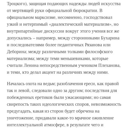
Троцкого), защищая подающих надежды людей искусства
от мертвящей руки официальной бюрократии. В
официальном марксизме, несомненно, господствовал
узкий и нетерпимый «диалектический материализм», но
внутрипартийные дискуссии вокруг этого учения все же
допускались – например, между сторонниками Бухарина
и последователями более педантичных Рязанова или
Деборина; между различными толками философского
материализма; между теми меньшевиками, которые
считали Ленина непосредственным учеником Плеханова,
и теми, кто делал акцент на различиях между ними.
Началась охота на ведьм; разоблачения ереси, как правой
так и левой, следовали одно за другим; последствия для
побежденных еретиков были ужасающими; но самая
свирепость таких идеологических споров, невозможность
предугадать, какая из сторон будет обречена на
уничтожение, придавали какое-то мрачное оживление
интеллектуальной атмосфере, в результате чего и