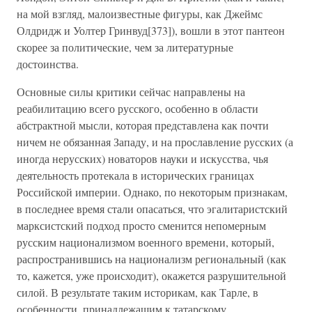
на мой взгляд, малоизвестные фигуры, как Джеймс
Олдридж и Уолтер Гринвуд[373]), вошли в этот пантеон
скорее за политические, чем за литературные
достоинства.
Основные силы критики сейчас направлены на
реабилитацию всего русского, особенно в области
абстрактной мысли, которая представлена как почти
ничем не обязанная Западу, и на прославление русских (а
иногда нерусских) новаторов науки и искусства, чья
деятельность протекала в исторических границах
Российской империи. Однако, по некоторым признакам,
в последнее время стали опасаться, что эгалитаристский
марксистский подход просто сменится непомерным
русским национализмом военного времени, который,
распространившись на национализм региональный (как
то, кажется, уже происходит), окажется разрушительной
силой. В результате таким историкам, как Тарле, в
особенности, принадлежащим к татарскому,