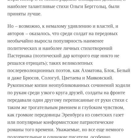
наиболее талантливые стихи Ольги Берггольц, были
приняты лучше.
Но – возможно, к немалому удивлению и властей, и
авторов – оказалось, что среди солдат на передовых
необычайно выросла популярность наименее
политических и наиболее личных стихотворений
Пастернака (поэтический дар которого еще никто не
решался отрицать); таких великолепных
послереволюционных поэтов, как Ахматова, Блок, Белый
и даже Брюсов, Сологуб, Цветаева и Маяковский.
Рукописные копии неопубликованных сочинений ходили
по рукам среди узкого круга друзей, солдаты на фронте
передавали один другому переписанные от руки стихи с
таким же трогательным рвением и глубоким чувством,
как громкие передовицы Эренбурга из советских газет
или популярные конформистские патриотические
романы того времени. Уважаемые, но все еще немного
подозрительные и одинокие писатели, особенно