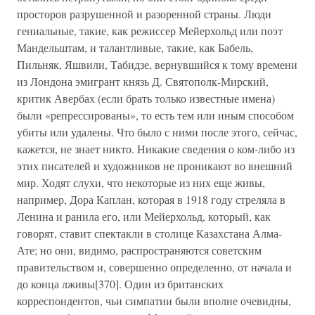
просторов разрушенной и разоренной страны. Люди
гениальные, такие, как режиссер Мейерхольд или поэт
Мандельштам, и талантливые, такие, как Бабель,
Пильняк, Яшвили, Табидзе, вернувшийся к тому времени
из Лондона эмигрант князь Д. Святополк-Мирский,
критик Авербах (если брать только известные имена)
были «репрессированы», то есть тем или иным способом
убиты или удалены. Что было с ними после этого, сейчас,
кажется, не знает никто. Никакие сведения о ком-либо из
этих писателей и художников не проникают во внешний
мир. Ходят слухи, что некоторые из них еще живы,
например, Дора Каплан, которая в 1918 году стреляла в
Ленина и ранила его, или Мейерхольд, который, как
говорят, ставит спектакли в столице Казахстана Алма-
Ате; но они, видимо, распространяются советским
правительством и, совершенно определенно, от начала и
до конца лживы[370]. Один из британских
корреспондентов, чьи симпатии были вполне очевидны,