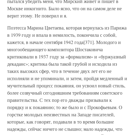
пытался убедить меня, что Мирский живет и пишет в
Москве инкогнито. Было ясно, что он на самом деле не
верит этому. Не поверил и я.
Поэтесса Марина Цветаева, которая вернулась из Парижа
в 1939 году и впала в немилость, покончила с собой,
кажется, в начале сентября 1942 года[371]. Молодого и
многообещающего композитора Шостаковича
критиковали в 1937 году за «формализм» и «буржуазный
декаданс»; критика была такой грубой и исходила из
таких высоких сфер, что в течение двух лет его не
исполняли и не упоминали, и затем, пройдя медленный и
мучительный процесс покаяния, он усвоил новый стиль,
более созвучный сегодняшним требованиям советского
правительства. С тех пор его дважды призывали к
порядку и к покаянию; то же было и с Прокофьевым. О
горстке молодых неизвестных на Западе писателей,
которые, как говорят, подавали в то время большие
надежды, сейчас ничего не слышно; мало надежды, что