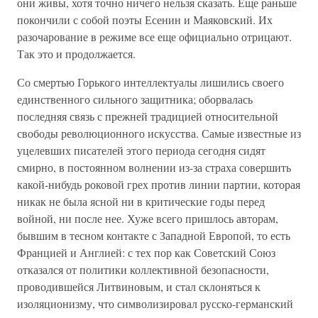
они живы, хотя точно ничего нельзя сказать. Еще раньше
покончили с собой поэты Есенин и Маяковский. Их
разочарование в режиме все еще официально отрицают.
Так это и продолжается.
Со смертью Горького интеллектуалы лишились своего
единственного сильного защитника; оборвалась
последняя связь с прежней традицией относительной
свободы революционного искусства. Самые известные из
уцелевших писателей этого периода сегодня сидят
смирно, в постоянном волнении из-за страха совершить
какой-нибудь роковой грех против линии партии, которая
никак не была ясной ни в критические годы перед
войной, ни после нее. Хуже всего пришлось авторам,
бывшим в тесном контакте с Западной Европой, то есть
Францией и Англией: с тех пор как Советский Союз
отказался от политики коллективной безопасности,
проводившейся Литвиновым, и стал склоняться к
изоляционизму, что символизировал русско-германский