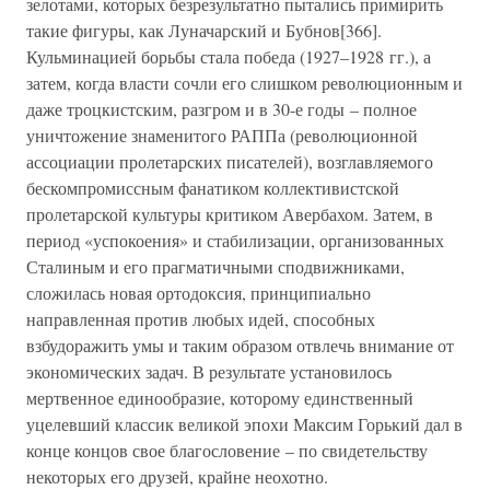
зелотами, которых безрезультатно пытались примирить
такие фигуры, как Луначарский и Бубнов[366].
Кульминацией борьбы стала победа (1927–1928 гг.), а
затем, когда власти сочли его слишком революционным и
даже троцкистским, разгром и в 30-е годы – полное
уничтожение знаменитого РАППа (революционной
ассоциации пролетарских писателей), возглавляемого
бескомпромиссным фанатиком коллективистской
пролетарской культуры критиком Авербахом. Затем, в
период «успокоения» и стабилизации, организованных
Сталиным и его прагматичными сподвижниками,
сложилась новая ортодоксия, принципиально
направленная против любых идей, способных
взбудоражить умы и таким образом отвлечь внимание от
экономических задач. В результате установилось
мертвенное единообразие, которому единственный
уцелевший классик великой эпохи Максим Горький дал в
конце концов свое благословение – по свидетельству
некоторых его друзей, крайне неохотно.