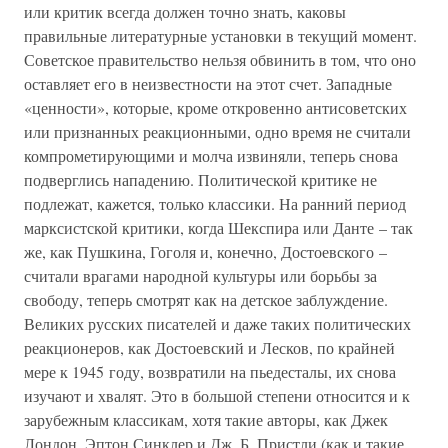
или критик всегда должен точно знать, каковы
правильные литературные установки в текущий момент.
Советское правительство нельзя обвинить в том, что оно
оставляет его в неизвестности на этот счет. Западные
«ценности», которые, кроме откровенно антисоветских
или признанных реакционными, одно время не считали
компрометирующими и молча извиняли, теперь снова
подверглись нападению. Политической критике не
подлежат, кажется, только классики. На ранний период
марксистской критики, когда Шекспира или Данте – так
же, как Пушкина, Гоголя и, конечно, Достоевского –
считали врагами народной культуры или борьбы за
свободу, теперь смотрят как на детское заблуждение.
Великих русских писателей и даже таких политических
реакционеров, как Достоевский и Лесков, по крайней
мере к 1945 году, возвратили на пьедесталы, их снова
изучают и хвалят. Это в большой степени относится и к
зарубежным классикам, хотя такие авторы, как Джек
Лондон, Эптон Синклер и Дж. Б. Пристли (как и такие,