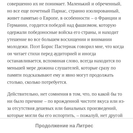
совершенно их не понимает. Маленький и обреченный,
но все еще почетный Парнас, странно изолированный,
живет памятью о Европе, в особенности – о Франции и
Германии, гордится победой над фашизмом, которую
одержали победоносные войска его страны, и находит
утешение во все большем восхищении и внимании
молодежи. Поэт Борис Пастернак говорил мне, что когда
он читает стихи перед аудиторией и иногда
останавливается, вспоминая слово, всегда находится по
меньшей мере дюжина слушателей, которые сразу по
памяти подсказывают ему и явно могут продолжать
столько, сколько потребуется.
Действительно, нет сомнения в том, что, по какой бы то
ни было причине – по врожденной чистоте вкуса или из-
за отсутствия дешевых или банальных произведений,
которые могли бы его испортить, – пожалуй, нет другой
страны, где стихи, старые и новые, хорошие и
Продолжение на Литрес
посредственные, продаются в таких количествах и