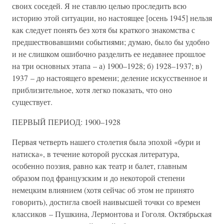
своих соседей. Я не ставлю целью проследить всю
историю этой ситуации, но настоящее [осень 1945] нельзя
как следует понять без хотя бы краткого знакомства с
предшествовавшими событиями; думаю, было бы удобно
и не слишком ошибочно разделить ее недавнее прошлое
на три основных этапа – а) 1900–1928; б) 1928–1937; в)
1937 – до настоящего времени; деление искусственное и
приблизительное, хотя легко показать, что оно
существует.
ПЕРВЫЙ ПЕРИОД: 1900–1928
Первая четверть нашего столетия была эпохой «бури и
натиска», в течение которой русская литература,
особенно поэзия, равно как театр и балет, главным
образом под французским и до некоторой степени
немецким влиянием (хотя сейчас об этом не принято
говорить), достигла своей наивысшей точки со времен
классиков – Пушкина, Лермонтова и Гоголя. Октябрьская