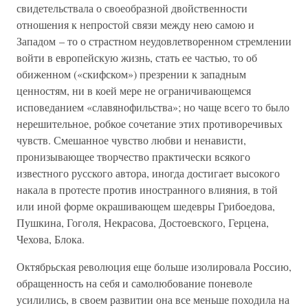
свидетельствала о своеобразной двойственности
отношения к непростой связи между нею самою и
Западом – то о страстном неудовлетворенном стремлении
войти в европейскую жизнь, стать ее частью, то об
обиженном («скифском») презрении к западным
ценностям, ни в коей мере не ограничивающемся
исповеданием «славянофильства»; но чаще всего то было
нерешительное, робкое сочетание этих противоречивых
чувств. Смешанное чувство любви и ненависти,
пронизывающее творчество практически всякого
известного русского автора, иногда достигает высокого
накала в протесте против иностранного влияния, в той
или иной форме окрашивающем шедевры Грибоедова,
Пушкина, Гоголя, Некрасова, Достоевского, Герцена,
Чехова, Блока.
Октябрьская революция еще больше изолировала Россию,
обращенность на себя и самолюбование поневоле
усилились, в своем развитии она все меньше походила на