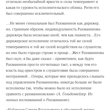
отличали необычайной яркости и силы темперамент и
какая-то суровость исполнительского облика. Ритм его
был совершенно исключительный.
…Не менее гениальным был Рахманинов как дирижер,
но, странным образом, индивидуальность Рахманинова-
дирижера была несколько иной, чем как пианиста…Его
дирижерское исполнение отличалось той же силой
темперамента и той же силой воздействия на слушателя,
но оно было гораздо строже и проще…Жест Рахманинова
был скуп, я бы даже сказал – примитивен, как будто
Рахманинов просто отсчитывал такт, а между тем его
власть над оркестром и слушателями была совершенно
неотразимой…Оперы, которые мне приходилось слышать
под управлением Рахманинова, никогда больше не были
исполнены так, чтобы можно было их исполнение
сравнить с рахманиновским» (
А. Гольденвейзер. Из
личных воспоминаний о Рахманинове
).
«Наблюдая Сергея Васильевича в обыденной жизни