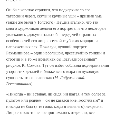
Он был коротко стрижен, что подчеркивало его
татарский череп, скулы и крупные уши – признак ума
(такие же были у Толстого). Неудивительно, что так
много художников делали его портреты и что некоторые
увлекались „документальной“ передачей странных
особенностей его лица с сеткой глубоких морщин и
напряженных век. Пожалуй, лучший портрет
Рахманинова – один небольшой, чрезвычайно тонкий и
строгий и в то же время как бы „завуалированный“
рисунок К. Сомова. Тут он избег соблазна подчеркивания
узора этих деталей и ближе всего выразил духовную
сущность этого человека» (
М. Добужинский.
Воспоминания
).
«Никогда – ни вставая, ни сидя, ни шагая, а тем более за
пультом или роялем – он не казался мне „костлявым“ и
никогда не был (в те годы, когда я знала его) некрасив.
Лицо его как-то не воспринималось отдельно, все