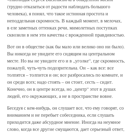
(трудно отказаться от радости наблюдать большого
человека), я понял, что такое истинная простота и
неподдельная скромность. В каждый момент, в мелочах,
в еле заметных оттенках речи, мимолетных поступках
сквозили в нем эти качества с врожденной правдивостью.
Вот он в обществе (как бы мало или велико оно ни было).
Вы никогда не увидите его сидящим на центральном
месте. Но вы не увидите его и в „уголке“, где скромность,
пожалуй, чуть-чуть подозрительна. Он – как все: все
толпятся – толпится и он; все разбросались по комнате, и
он среди всех; надо стоять – он стоит, сесть – сидит.
Конечно, он в центре всегда, но „центр“ этот в душах
людей, его окружающих, а не в пространстве вовне.
Беседуя с кем-нибудь, он слушает все, что ему говорят, со
вниманием и не перебьет собеседника, если слушать
приходится даже абсурдное мнение. Иногда на неумное
слово, когда все другие смущаются, дает серьезный ответ,