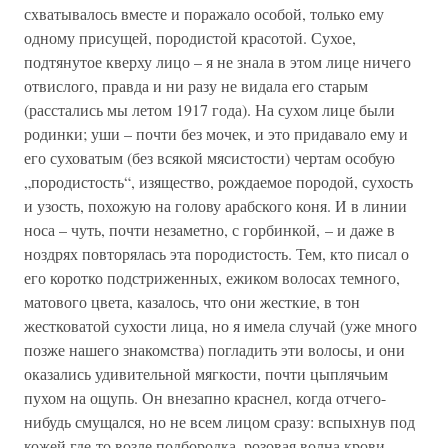
схватывалось вместе и поражало особой, только ему
одному присущей, породистой красотой. Сухое,
подтянутое кверху лицо – я не знала в этом лице ничего
отвислого, правда и ни разу не видала его старым
(расстались мы летом 1917 года). На сухом лице были
родинки; уши – почти без мочек, и это придавало ему и
его суховатым (без всякой мясистости) чертам особую
„породистость“, изящество, рождаемое породой, сухость
и узость, похожую на голову арабского коня. И в линии
носа – чуть, почти незаметно, с горбинкой, – и даже в
ноздрях повторялась эта породистость. Тем, кто писал о
его коротко подстриженных, ежиком волосах темного,
матового цвета, казалось, что они жесткие, в тон
жестковатой сухости лица, но я имела случай (уже много
позже нашего знакомства) погладить эти волосы, и они
оказались удивительной мягкости, почти цыплячьим
пухом на ощупь. Он внезапно краснел, когда отчего-
нибудь смущался, но не всем лицом сразу: вспыхнув под
кожей где-то возле подбородка, розовая волна крови