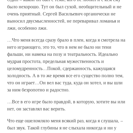
было нехорошо. Тут он был сухой, необщительный и не
очень приятный. Сергей Васильевич органически не
выносил двусмысленностей, не переваривал ломанья и
лжи, особенно лжи.
…Что меня всегда сразу брало в плен, когда я смотрела на
него играющего, это то, что в нем не было ни тени
фальши, ни намека на позу и театральность. Идеально
мудрая простота, предельная мужественность и
целомудренность…Покой, сдержанность, кажущаяся
холодность. А в то же время все его существо полно тем,
что он играет…Он вел вас туда, куда он хотел, и вы шли
за ним безропотно и радостно.
…Все в его игре было правдой, в которую, хотите вы или
нет, он заставлял вас верить.
Что еще ошеломляло меня всякий раз, когда я слушала, –
был звук. Такой глубины я не слыхала никогда и ни у