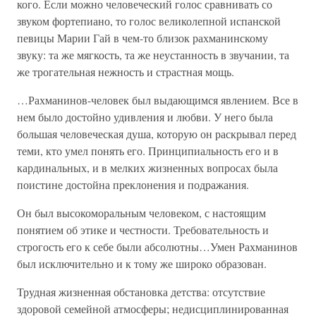
кого. Если можно человеческий голос сравнивать со
звуком фортепиано, то голос великолепной испанской
певицы Марии Гай в чем-то близок рахманинскому
звуку: та же мягкость, та же неустанность в звучании, та
же трогательная нежность и страстная мощь.
…Рахманинов-человек был выдающимся явлением. Все в
нем было достойно удивления и любви. У него была
большая человеческая душа, которую он раскрывал перед
теми, кто умел понять его. Принципиальность его и в
кардинальных, и в мелких жизненных вопросах была
поистине достойна преклонения и подражания.
Он был высокоморальным человеком, с настоящим
понятием об этике и честности. Требовательность и
строгость его к себе были абсолютны…Умен Рахманинов
был исключительно и к тому же широко образован.
Трудная жизненная обстановка детства: отсутствие
здоровой семейной атмосферы; недисциплинированная