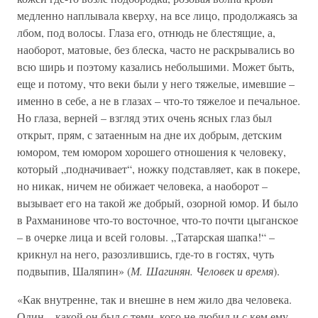
медленно наплывала кверху, на все лицо, продолжаясь за
лбом, под волосы. Глаза его, отнюдь не блестящие, а,
наоборот, матовые, без блеска, часто не раскрывались во
всю ширь и поэтому казались небольшими. Может быть,
еще и потому, что веки были у него тяжелые, имевшие –
именно в себе, а не в глазах – что-то тяжелое и печальное.
Но глаза, верней – взгляд этих очень ясных глаз был
открыт, прям, с затаенным на дне их добрым, детским
юмором, тем юмором хорошего отношения к человеку,
который „подначивает“, ножку подставляет, как в покере,
но никак, ничем не обижает человека, а наоборот –
вызывает его на такой же добрый, озорной юмор. И было
в Рахманинове что-то восточное, что-то почти цыганское
– в очерке лица и всей головы. „Татарская шапка!“ –
крикнул на него, разозлившись, где-то в гостях, чуть
подвыпив, Шаляпин» (
М. Шагинян. Человек и время
).
«Как внутренне, так и внешне в нем жило два человека.
Один – какой он был с теми, кого не любил и с кем ему