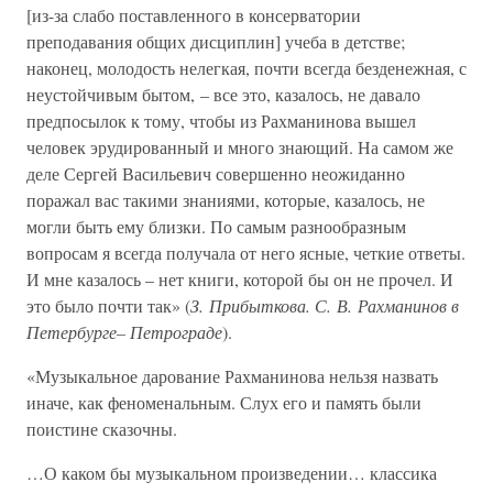
[из-за слабо поставленного в консерватории
преподавания общих дисциплин] учеба в детстве;
наконец, молодость нелегкая, почти всегда безденежная, с
неустойчивым бытом, – все это, казалось, не давало
предпосылок к тому, чтобы из Рахманинова вышел
человек эрудированный и много знающий. На самом же
деле Сергей Васильевич совершенно неожиданно
поражал вас такими знаниями, которые, казалось, не
могли быть ему близки. По самым разнообразным
вопросам я всегда получала от него ясные, четкие ответы.
И мне казалось – нет книги, которой бы он не прочел. И
это было почти так» (
З. Прибыткова. С. В. Рахманинов в
Петербурге– Петрограде
).
«Музыкальное дарование Рахманинова нельзя назвать
иначе, как феноменальным. Слух его и память были
поистине сказочны.
…О каком бы музыкальном произведении… классика