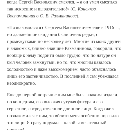
когда Сергей Васильевич смеялся, – а он умел смеяться
так искренне и выразительно!» (
С. Коненков.
Воспоминания о С. В. Рахманинове
).
«Познакомился я с Сергеем Васильевичем еще в 1916 г.,
но дальнейшие свидания были очень редки, с
промежутками по нескольку лет. Многие из моих друзей
и знакомых, близко знавшие Рахманинова, говорили, что
вообще к нему подойти было трудно, что по натуре он
был человек замкнутый, но то, что многим казалось
холодностью и даже высокомерием, часто объяснялось
лишь его застенчивостью. В последней я сам убеждался
неоднократно.
Еще до первой встречи с ним мне была знакома издали,
по концертам, его высокая сутулая фигура и его
серьезное, сосредоточенное длинное лицо. Когда же я
познакомился с ним, то вблизи меня особенно поразило
это лицо. Я сразу подумал – какой замечательный
портрет!